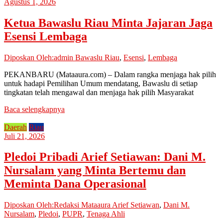
Agustus 1, 2026
Ketua Bawaslu Riau Minta Jajaran Jaga
Esensi Lembaga
Diposkan Oleh:admin
Bawaslu Riau
,
Esensi
,
Lembaga
PEKANBARU (Mataaura.com) – Dalam rangka menjaga hak pilih
untuk hadapi Pemilihan Umum mendatang, Bawaslu di setiap
tingkatan telah mengawal dan menjaga hak pilih Masyarakat
Baca selengkapnya
Daerah
Riau
Juli 21, 2026
Pledoi Pribadi Arief Setiawan: Dani M.
Nursalam yang Minta Bertemu dan
Meminta Dana Operasional
Diposkan Oleh:Redaksi Mataaura
Arief Setiawan
,
Dani M.
Nursalam
,
Pledoi
,
PUPR
,
Tenaga Ahli