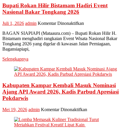
Bupati Rokan Hilir Bistamam Hadiri Event
Nasional Bakar Tongkang 2026
pada
Juli 1, 2026
admin
Komentar Dinonaktifkan
Bupati
BAGAN SIAPIAPI (Mataaura.com) – Bupati Rokan Hilir H.
Rokan
Bistamam menghadiri rangkaian Event Wisata Nasional Bakar
Hilir
Tongkang 2026 yang digelar di kawasan Jalan Perniagaan,
Bistamam
Bagansiapiapi,
Hadiri
Event
Selengkapnya
Nasional
Bakar
Tongkang
2026
Kabupaten Kampar Kembali Masuk Nominasi
Ajang API Award 2026, Kadis Parbud Apresiasi
Pokdarwis
pada
Mei 19, 2026
admin
Komentar Dinonaktifkan
Kabupaten
Kampar
Kembali
Masuk