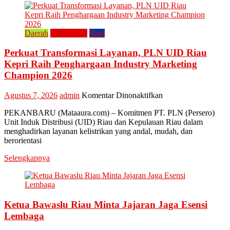
Lestarikan
Kuliner
Khas
Kampar
Daerah
Perusahaan
Riau
“Lomang”
Perkuat Transformasi Layanan, PLN UID Riau
Kepri Raih Penghargaan Industry Marketing
Champion 2026
pada
Agustus 7, 2026
admin
Komentar Dinonaktifkan
Perkuat
PEKANBARU (Mataaura.com) – Komitmen PT. PLN (Persero)
Transformasi
Unit Induk Distribusi (UID) Riau dan Kepulauan Riau dalam
Layanan,
menghadirkan layanan kelistrikan yang andal, mudah, dan
PLN
berorientasi
UID
Riau
Selengkapnya
Kepri
Raih
Penghargaan
Industry
Marketing
Ketua Bawaslu Riau Minta Jajaran Jaga Esensi
Champion
Lembaga
2026