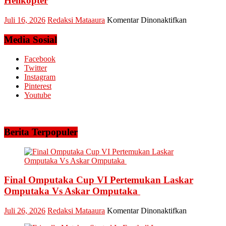
Helikopter
Amankan
Keandalan
pada
Juli 16, 2026
Redaksi Mataaura
Komentar Dinonaktifkan
Listrik
Fenomena
Riau
El
Media Sosial
Bhayangkar
Nino,
Run
PT.
Facebook
2026
Arara
Twitter
Abadi
Instagram
Siagakan
Pinterest
5
Youtube
Helikopter
Berita Terpopuler
Final Omputaka Cup VI Pertemukan Laskar
Omputaka Vs Askar Omputaka
pada
Juli 26, 2026
Redaksi Mataaura
Komentar Dinonaktifkan
Final