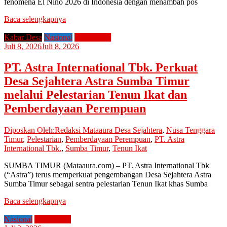
fenomena El Nino 2026 di Indonesia dengan menambah pos
Baca selengkapnya
Kabar Desa
Nasional
Perusahaan
Juli 8, 2026
Juli 8, 2026
PT. Astra International Tbk. Perkuat
Desa Sejahtera Astra Sumba Timur
melalui Pelestarian Tenun Ikat dan
Pemberdayaan Perempuan
Diposkan Oleh:Redaksi Mataaura
Desa Sejahtera
,
Nusa Tenggara
Timur
,
Pelestarian
,
Pemberdayaan Perempuan
,
PT. Astra
International Tbk.
,
Sumba Timur
,
Tenun Ikat
SUMBA TIMUR (Mataaura.com) – PT. Astra International Tbk
(“Astra”) terus memperkuat pengembangan Desa Sejahtera Astra
Sumba Timur sebagai sentra pelestarian Tenun Ikat khas Sumba
Baca selengkapnya
Nasional
Perusahaan