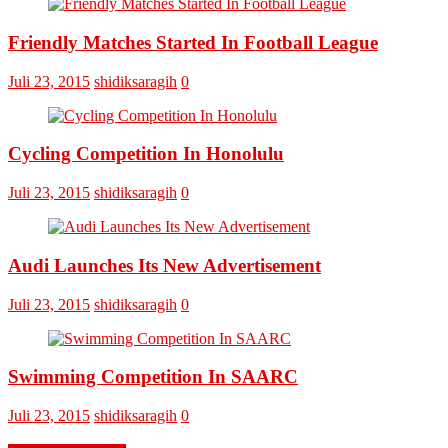
Omputaka
Cup
Friendly Matches Started In Football League
VI
Pertemukan
Laskar
Juli 23, 2015
shidiksaragih
0
Omputaka
Vs
Askar
Omputaka
Cycling Competition In Honolulu
Juli 23, 2015
shidiksaragih
0
Audi Launches Its New Advertisement
Juli 23, 2015
shidiksaragih
0
Swimming Competition In SAARC
Juli 23, 2015
shidiksaragih
0