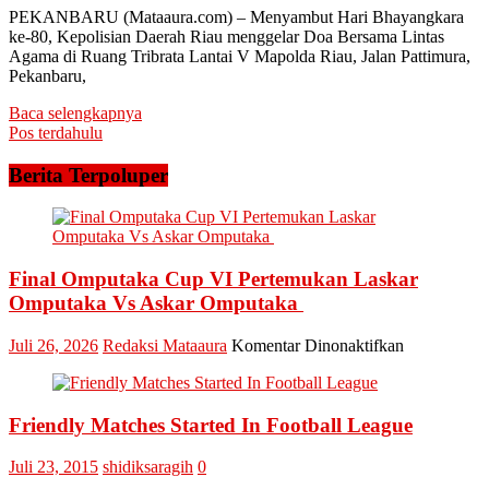
PEKANBARU (Mataaura.com) – Menyambut Hari Bhayangkara
ke-80, Kepolisian Daerah Riau menggelar Doa Bersama Lintas
Agama di Ruang Tribrata Lantai V Mapolda Riau, Jalan Pattimura,
Pekanbaru,
Baca selengkapnya
Navigasi
Pos terdahulu
pos
Berita Terpoluper
Final Omputaka Cup VI Pertemukan Laskar
Omputaka Vs Askar Omputaka
pada
Juli 26, 2026
Redaksi Mataaura
Komentar Dinonaktifkan
Final
Omputaka
Cup
Friendly Matches Started In Football League
VI
Pertemukan
Laskar
Juli 23, 2015
shidiksaragih
0
Omputaka