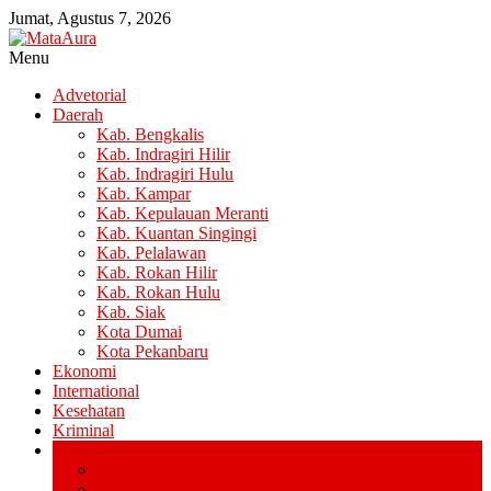
Lompat
Jumat, Agustus 7, 2026
ke
konten
Menu
MataAura
Advetorial
Daerah
Berkepribadia,
Kab. Bengkalis
Inspiratif
Kab. Indragiri Hilir
&
Kab. Indragiri Hulu
Bertanggung
Kab. Kampar
Jawab
Kab. Kepulauan Meranti
Kab. Kuantan Singingi
Kab. Pelalawan
Kab. Rokan Hilir
Kab. Rokan Hulu
Kab. Siak
Kota Dumai
Kota Pekanbaru
Ekonomi
International
Kesehatan
Kriminal
Nasional
Medan
Riau