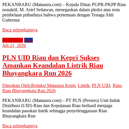
PEKANBARU (Mataaura.com) – Kepala Dinas PUPR-PKPP Riau
nonaktif, M. Arief Setiawan, menegaskan dalam pledoi atau nota
pembelaan pribadinya bahwa pertemuan dengan Tenaga Ahli
Gubernur
Baca selengkapnya
Perusahaan
Riau
Juli 21, 2026
PLN UID Riau dan Kepri Sukses
Amankan Keandalan Listrik Riau
Bhayangkara Run 2026
Diposkan Oleh:Redaksi Mataaura
Kepri
,
Listrik
,
PLN UID
,
Riau
,
Riau Bhayangkara Run 2026
PEKANBARU (Mataaura.com) – PT PLN (Persero) Unit Induk
Distribusi (UID) Riau dan Kepulauan Riau berhasil menjaga
keandalan pasokan listrik sehingga penyelenggaraan Riau
Bhayangkara Run
Baca selengkapnya