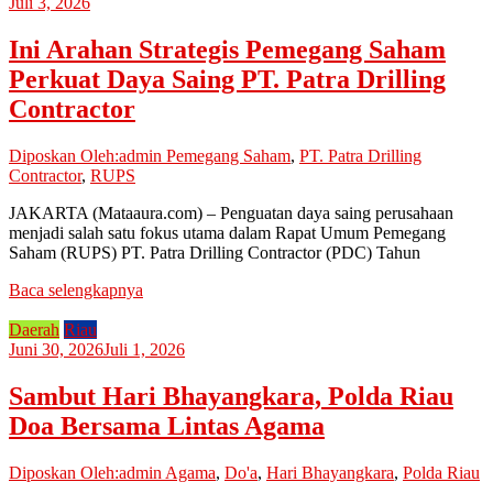
Juli 3, 2026
Ini Arahan Strategis Pemegang Saham
Perkuat Daya Saing PT. Patra Drilling
Contractor
Diposkan Oleh:admin
Pemegang Saham
,
PT. Patra Drilling
Contractor
,
RUPS
JAKARTA (Mataaura.com) – Penguatan daya saing perusahaan
menjadi salah satu fokus utama dalam Rapat Umum Pemegang
Saham (RUPS) PT. Patra Drilling Contractor (PDC) Tahun
Baca selengkapnya
Daerah
Riau
Juni 30, 2026
Juli 1, 2026
Sambut Hari Bhayangkara, Polda Riau
Doa Bersama Lintas Agama
Diposkan Oleh:admin
Agama
,
Do'a
,
Hari Bhayangkara
,
Polda Riau