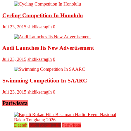
Vs
Askar
Omputaka
Cycling Competition In Honolulu
Juli 23, 2015
shidiksaragih
0
Audi Launches Its New Advertisement
Juli 23, 2015
shidiksaragih
0
Swimming Competition In SAARC
Juli 23, 2015
shidiksaragih
0
Pariwisata
Daerah
Kab. Rokan Hilir
Pariwisata