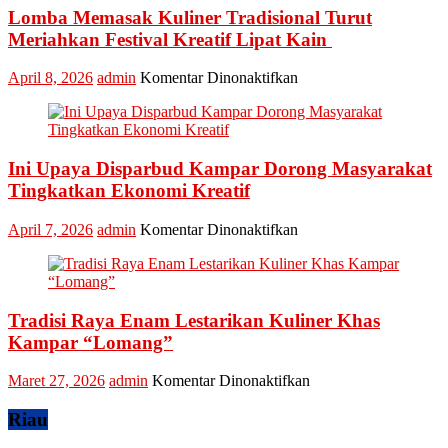
Lomba Memasak Kuliner Tradisional Turut
Nominasi
Ajang
Meriahkan Festival Kreatif Lipat Kain
API
Award
pada
April 8, 2026
admin
Komentar Dinonaktifkan
2026,
Lomba
Kadis
Memasak
Parbud
Kuliner
Apresiasi
Tradisional
Pokdarwis
Ini Upaya Disparbud Kampar Dorong Masyarakat
Turut
Meriahkan
Tingkatkan Ekonomi Kreatif
Festival
Kreatif
pada
April 7, 2026
admin
Komentar Dinonaktifkan
Lipat
Ini
Kain
Upaya
Disparbud
Kampar
Tradisi Raya Enam Lestarikan Kuliner Khas
Dorong
Masyarakat
Kampar “Lomang”
Tingkatkan
Ekonomi
pada
Maret 27, 2026
admin
Komentar Dinonaktifkan
Kreatif
Tradisi
Raya
Riau
Enam