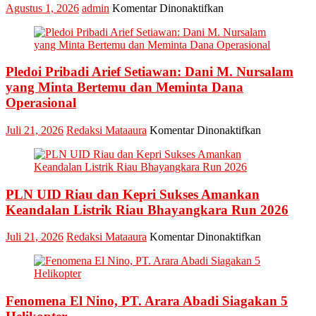
pada
Agustus 1, 2026
admin
Komentar Dinonaktifkan
Ketua
Bawaslu
Riau
Minta
Pledoi Pribadi Arief Setiawan: Dani M. Nursalam
Jajaran
Jaga
yang Minta Bertemu dan Meminta Dana
Esensi
Operasional
Lembaga
pada
Juli 21, 2026
Redaksi Mataaura
Komentar Dinonaktifkan
Pledoi
Pribadi
Arief
Setiawan:
PLN UID Riau dan Kepri Sukses Amankan
Dani
M.
Keandalan Listrik Riau Bhayangkara Run 2026
Nursalam
yang
pada
Juli 21, 2026
Redaksi Mataaura
Komentar Dinonaktifkan
Minta
PLN
Bertemu
UID
dan
Riau
Meminta
dan
Dana
Fenomena El Nino, PT. Arara Abadi Siagakan 5
Kepri
Operasional
Sukses