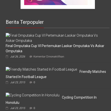
Berita Terpopuler
Final Omputaka Cup VI Pertemukan Laskar Omputaka Vs Askar
Omputaka
pada
Juli 26, 2026
Komentar Dinonaktifkan
Final
Omputaka
Cup
VI
Friendly Matches
Pertemukan
Started In Football League
Laskar
Juli 23, 2015
0
Omputaka
Vs
Askar
Omputaka
Cycling Competition In
Honolulu
Juli 23, 2015
0