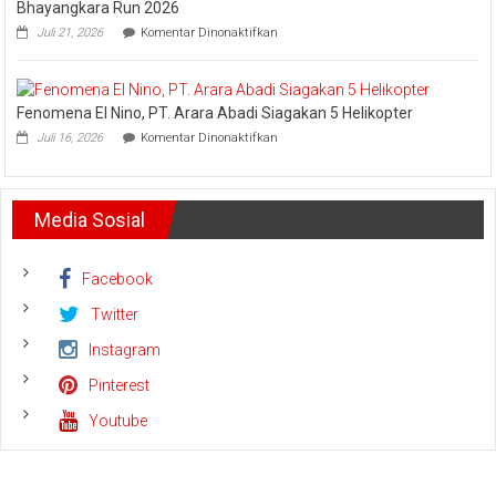
Nursalam
Bhayangkara Run 2026
yang
pada
Juli 21, 2026
Komentar Dinonaktifkan
Minta
PLN
Bertemu
UID
dan
Riau
Meminta
dan
Dana
Fenomena El Nino, PT. Arara Abadi Siagakan 5 Helikopter
Kepri
Operasional
pada
Sukses
Juli 16, 2026
Komentar Dinonaktifkan
Fenomena
Amankan
El
Keandalan
Nino,
Listrik
PT.
Riau
Media Sosial
Arara
Bhayangkara
Abadi
Run
Siagakan
2026
5
Facebook
Helikopter
Twitter
Instagram
Pinterest
Youtube