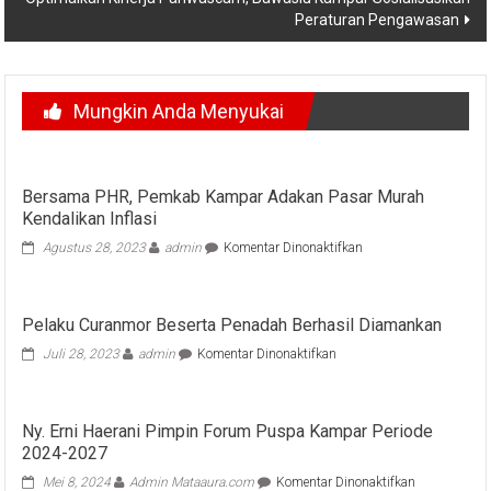
Peraturan Pengawasan
Mungkin Anda Menyukai
Bersama PHR, Pemkab Kampar Adakan Pasar Murah
Kendalikan Inflasi
pada
Agustus 28, 2023
admin
Komentar Dinonaktifkan
Bersama
PHR,
Pemkab
Pelaku Curanmor Beserta Penadah Berhasil Diamankan
Kampar
Adakan
pada
Juli 28, 2023
admin
Komentar Dinonaktifkan
Pasar
Pelaku
Murah
Curanmor
Kendalikan
Beserta
Inflasi
Ny. Erni Haerani Pimpin Forum Puspa Kampar Periode
Penadah
2024-2027
Berhasil
Diamankan
pada
Mei 8, 2024
Admin Mataaura.com
Komentar Dinonaktifkan