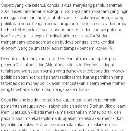
Seperti yang kita ketahui, kondisi aktual menjelang pemilu serentak
2024 seperti ancaman ideologi, munculnya paham-paham yang ingin
menggantikan pancasila, stabilitas politik, politisasi agama, money
politik dan hoax. Dengan berbagai ujaran kebencian serta adu domba
berbau SARA melalui media, ancaman sosial dan budaya potensi
konflik sosial. Hal seperti ini disebabkan oleh isu SARA dan
mengancam keberagaman dan budaya bangsa, serta kondisi
ekonomi yang belum stabil akibat dampak pendemi covid-19.
Dengan diadakannya acara ini, Pemerintah mengharapkan para
peserta Revitalisasi dan Aktualisasi Nilai-Nilai Pancasila dapat
terlaksananya sebuah pemilu yang demokrasi terbebas dari money
politik dan terhindar dari paham radikalisme. Karna pemilihan yang
terbebas dari money politik akan menciptakan sistem pemerintahan
yang terbebas dari korupsi, mengapa demikian ?.
Coba kita analisa dari contoh berikut, : masa jabatan pemimpin
pemerintah ataupun wakil rakyat adalah selama 5 tahun. Jika di saat
Pemilu ataupun Pilkada mereka melaksanakan money politik, dan
pada di saat mereka terpilih nanti, apakah mereka akan memikirkan
kepentingan rakyat ?. Atau mereka malah akan memikirkan cara
mengembalikan modal saat Pemilu ataupun Pilkada ?. Sudah pasti