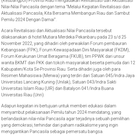
(Kesbangpol) Provinsi Riau mengadakan Revitalisasi dan Aktualisasi
Nilai-Nilai Pancasila dengan tema “Melalui Kegiatan Revitalisasi dan
Aktualisasi Pancasila, Kita Bersama Membangun Riau dan Sambut
Pemilu 2024 Dengan Damai”.
Acara Revitalisasi dan Aktualisasi Nilai Pancasila tersebut
dilaksanakan di hotel Mutiara Merdeka Pekanbaru pada 23 s/d 25
November 2022, yang dihadiri oleh perwakilan Forum pembauran
Kebangsaan (FPK), Forum Kewaspadaan Dini Masyarakat (FKDM),
Forum Kerukunan Umat Beragama (FKUB), tim PPWK dari unsur
wanita BKMT dan PKK dan tokoh masyarakat beserta pemuda dari 12
Kabupaten/Kota Se-Provinsi Riau. Serta dihadiri juga oleh para
Resimen Mahasiswa (Menwa) yang terdiri dari Satuan 045/Indra Jaya
Universitas Lancang Kuning (Unilak), Satuan 043/Indra Sakti
Universitas Islam Riau (UIR) dan Batalyon 041/Indra Buana
Universitas Riau (Unri).
Adapun kegiatan ini bertujuan untuk memberi edukasi dalam
menyambut pelaksanaan Pemilu tahun 2024 mendatang, yang
berlandaskan nilai-nilai Pancasila agar terjadinya sebuah pemilihan
yang demokrasi, terhindar dari paham radikalisme yang ingin
menggantikan Pancasila sebagai pemersatu bangsa.