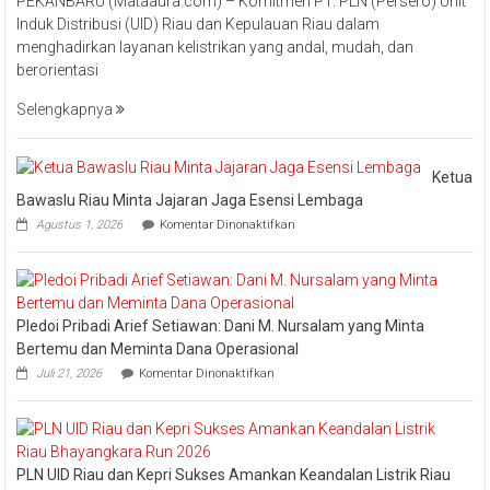
PEKANBARU (Mataaura.com) – Komitmen PT. PLN (Persero) Unit
Transforma
Induk Distribusi (UID) Riau dan Kepulauan Riau dalam
Layanan,
menghadirkan layanan kelistrikan yang andal, mudah, dan
PLN
berorientasi
UID
Riau
Selengkapnya
Kepri
Raih
Pengharga
Ketua
Industry
Bawaslu Riau Minta Jajaran Jaga Esensi Lembaga
Marketing
pada
Agustus 1, 2026
Komentar Dinonaktifkan
Champion
Ketua
Bawaslu
2026
Riau
Minta
Jajaran
Pledoi Pribadi Arief Setiawan: Dani M. Nursalam yang Minta
Jaga
Esensi
Bertemu dan Meminta Dana Operasional
Lembaga
pada
Juli 21, 2026
Komentar Dinonaktifkan
Pledoi
Pribadi
Arief
Setiawan:
Dani
PLN UID Riau dan Kepri Sukses Amankan Keandalan Listrik Riau
M.