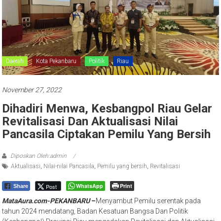
Daerah
Kota Pekanbaru
Politik
Riau
November 27, 2022
Dihadiri Menwa, Kesbangpol Riau Gelar
Revitalisasi Dan Aktualisasi Nilai
Pancasila Ciptakan Pemilu Yang Bersih
Diposkan Oleh:admin
Aktualisasi
,
Nilai-nilai Pancasila
,
Pemilu yang bersih
,
Revitalisasi
WhatsApp
Print
Post
Share
MataAura.com-PEKANBARU
–
Menyambut Pemilu serentak pada
tahun 2024 mendatang, Badan Kesatuan Bangsa Dan Politik