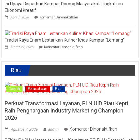
Ini Upaya Disparbud Kampar Dorong Masyarakat Tingkatkan
Meriahkan
Festival
Ekonomi Kreatif
Kreatif
pada
April 7, 2026
Komentar Dinonaktifkan
Lipat
Ini
Kain
Upaya
Disparbud
Kampar
Tradisi Raya Enam Lestarikan Kuliner Khas Kampar “Lomang”
Dorong
pada
Masyarakat
Maret 27, 2026
Komentar Dinonaktifkan
Tradisi
Tingkatkan
Raya
Ekonomi
Enam
Kreatif
Lestarikan
Riau
Kuliner
Khas
Kampar
“Lomang”
Daerah
Perusahaan
Riau
Perkuat Transformasi Layanan, PLN UID Riau Kepri
Raih Penghargaan Industry Marketing Champion
2026
pada
Komentar Dinonaktifkan
Agustus 7, 2026
admin
Perkuat