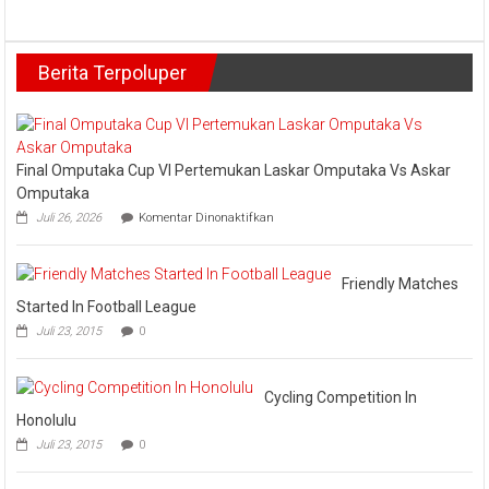
Ny.
Erni
Haerani
Berita Terpoluper
Pimpin
Forum
Puspa
Kampar
Periode
2024-
Final Omputaka Cup VI Pertemukan Laskar Omputaka Vs Askar
2027
Omputaka
pada
Juli 26, 2026
Komentar Dinonaktifkan
Final
Omputaka
Cup
VI
Friendly Matches
Pertemukan
Started In Football League
Laskar
Juli 23, 2015
0
Omputaka
Vs
Askar
Omputaka
Cycling Competition In
Honolulu
Juli 23, 2015
0