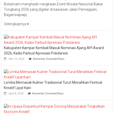
Bistamam menghadiri rangkaian Event Wisata Nasional Bakar
Hilir
Tongkang 2026 yang digelar di kawasan Jalan Perniagaan,
Bistamam
Bagansiapiapi,
Hadiri
Event
Selengkapnya
Nasional
Bakar
Tongkang
2026
Kabupaten Kampar Kembali Masuk Nominasi Ajang API Award
2026, Kadis Parbud Apresiasi Pokdarwis
pada
Mei 19, 2026
Komentar Dinonaktifkan
Kabupaten
Kampar
Kembali
Masuk
Nominasi
Lomba Memasak Kuliner Tradisional Turut Meriahkan Festival
Ajang
API
Kreatif Lipat Kain
Award
pada
April 8, 2026
Komentar Dinonaktifkan
2026,
Lomba
Kadis
Memasak
Parbud
Kuliner
Apresiasi
Tradisional
Pokdarwis
Turut