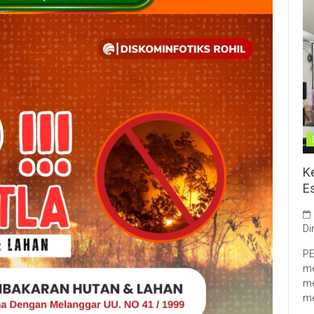
K
E
Di
PE
me
me
me