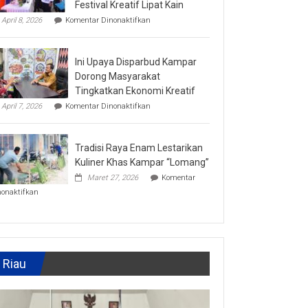
Festival Kreatif Lipat Kain
API
pada
Award
April 8, 2026
Komentar Dinonaktifkan
Lomba
2026,
Memasak
Kadis
Kuliner
Parbud
Ini Upaya Disparbud Kampar
Tradisional
Apresiasi
Turut
Pokdarwis
Dorong Masyarakat
Meriahkan
Tingkatkan Ekonomi Kreatif
Festival
pada
Kreatif
April 7, 2026
Komentar Dinonaktifkan
Ini
Lipat
Upaya
Kain
Disparbud
Tradisi Raya Enam Lestarikan
Kampar
Dorong
Kuliner Khas Kampar “Lomang”
Masyarakat
Maret 27, 2026
Komentar
Tingkatkan
pada
Ekonomi
nonaktifkan
Tradisi
Kreatif
Raya
Enam
Lestarikan
Kuliner
Khas
Riau
Kampar
“Lomang”