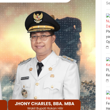
Se
Pl
ya
Op
PL
Ke
Fe
He