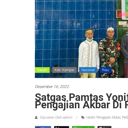
Daerah
Kab. Kampar
Nasional
Riau
Desember 16, 2022
Satgas Pamtas Yoni
Pengajian Akbar Di
Diposkan Oleh:admin
Hadiri Pengajian Akbar
,
Per