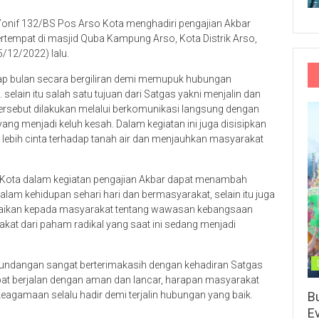
if 132/BS Pos Arso Kota menghadiri pengajian Akbar
tempat di masjid Quba Kampung Arso, Kota Distrik Arso,
/12/2022) lalu.
tiap bulan secara bergiliran demi memupuk hubungan
elain itu salah satu tujuan dari Satgas yakni menjalin dan
ersebut dilakukan melalui berkomunikasi langsung dengan
g menjadi keluh kesah. Dalam kegiatan ini juga disisipkan
ebih cinta terhadap tanah air dan menjauhkan masyarakat
 Kota dalam kegiatan pengajian Akbar dapat menambah
lam kehidupan sehari hari dan bermasyarakat, selain itu juga
aikan kepada masyarakat tentang wawasan kebangsaan
at dari paham radikal yang saat ini sedang menjadi
uh undangan sangat berterimakasih dengan kehadiran Satgas
pat berjalan dengan aman dan lancar, harapan masyarakat
B
eagamaan selalu hadir demi terjalin hubungan yang baik.
E