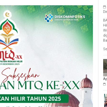
Di
BA
Hi
Wi
di
Ba
Se
Ap