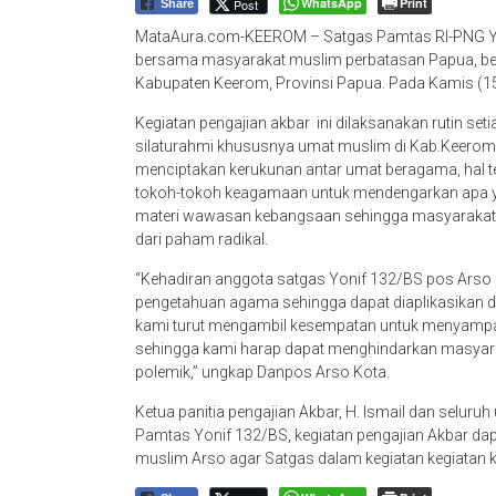
WhatsApp
Print
Post
Share
MataAura.com-KEEROM – Satgas Pamtas RI-PNG Yon
bersama masyarakat muslim perbatasan Papua, ber
Kabupaten Keerom, Provinsi Papua. Pada Kamis (15
Kegiatan pengajian akbar ini dilaksanakan rutin se
silaturahmi khususnya umat muslim di Kab.Keerom. s
menciptakan kerukunan antar umat beragama, hal t
tokoh-tokoh keagamaan untuk mendengarkan apa yan
materi wawasan kebangsaan sehingga masyarakat l
dari paham radikal.
“Kehadiran anggota satgas Yonif 132/BS pos Arso
pengetahuan agama sehingga dapat diaplikasikan da
kami turut mengambil kesempatan untuk menyamp
sehingga kami harap dapat menghindarkan masyarak
polemik,” ungkap Danpos Arso Kota.
Ketua panitia pengajian Akbar, H. Ismail dan selur
Pamtas Yonif 132/BS, kegiatan pengajian Akbar da
muslim Arso agar Satgas dalam kegiatan kegiatan k