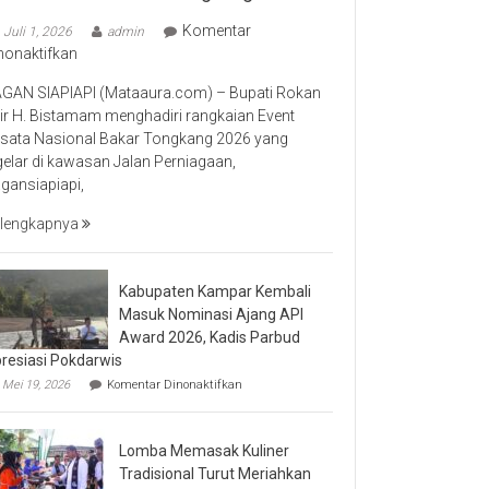
Komentar
Juli 1, 2026
admin
pada
nonaktifkan
Bupati
GAN SIAPIAPI (Mataaura.com) – Bupati Rokan
Rokan
lir H. Bistamam menghadiri rangkaian Event
Hilir
sata Nasional Bakar Tongkang 2026 yang
Bistamam
gelar di kawasan Jalan Perniagaan,
Hadiri
gansiapiapi,
Event
Nasional
lengkapnya
Bakar
Tongkang
2026
Kabupaten Kampar Kembali
Masuk Nominasi Ajang API
Award 2026, Kadis Parbud
resiasi Pokdarwis
pada
Mei 19, 2026
Komentar Dinonaktifkan
Kabupaten
Kampar
Kembali
Lomba Memasak Kuliner
Masuk
Nominasi
Tradisional Turut Meriahkan
Ajang