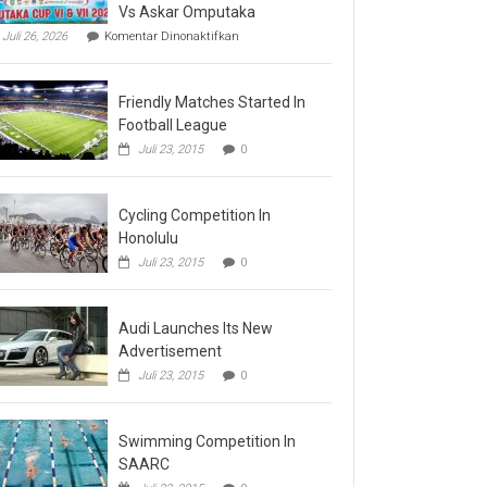
Vs Askar Omputaka
pada
Juli 26, 2026
Komentar Dinonaktifkan
Final
Omputaka
Cup
Friendly Matches Started In
VI
Pertemukan
Football League
Laskar
Juli 23, 2015
0
Omputaka
Vs
Askar
Omputaka
Cycling Competition In
Honolulu
Juli 23, 2015
0
Audi Launches Its New
Advertisement
Juli 23, 2015
0
Swimming Competition In
SAARC