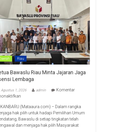
Daerah
Riau
etua Bawaslu Riau Minta Jajaran Jaga
sensi Lembaga
Komentar
Agustus 1, 2026
admin
pada
nonaktifkan
Ketua
KANBARU (Mataaura.com) – Dalam rangka
Bawaslu
njaga hak pilih untuk hadapi Pemilihan Umum
Riau
ndatang, Bawaslu di setiap tingkatan telah
Minta
ngawal dan menjaga hak pilih Masyarakat
Jajaran