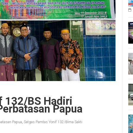
f 132/BS Hadiri
 Perbatasan Papua
batasan Papua
,
Satgas Pamtas Yonif 132/Bima Sakti