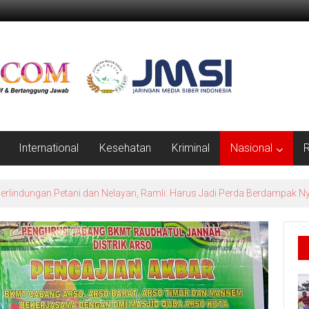
International
Kesehatan
Kriminal
Nasional
R
el Jaga Keandalan Listrik Jelang HUT RI ke-81 di Pasir Pengaraian