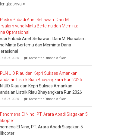
Jaga
lengkapnya
Esensi
Lembaga
edoi Pribadi Arief Setiawan: Dani M. Nursalam
ng Minta Bertemu dan Meminta Dana
erasional
pada
Juli 21, 2026
Komentar Dinonaktifkan
Pledoi
Pribadi
Arief
Setiawan:
Dani
N UID Riau dan Kepri Sukses Amankan
M.
Nursalam
andalan Listrik Riau Bhayangkara Run 2026
yang
pada
Juli 21, 2026
Komentar Dinonaktifkan
Minta
PLN
Bertemu
UID
dan
Riau
Meminta
dan
Dana
Kepri
Operasional
nomena El Nino, PT. Arara Abadi Siagakan 5
Sukses
Amankan
likopter