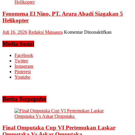
dan
Riau
Meminta
dan
Dana
Fenomena El Nino, PT. Arara Abadi Siagakan 5
Kepri
Operasional
Sukses
Helikopter
Amankan
Keandalan
pada
Juli 16, 2026
Redaksi Mataaura
Komentar Dinonaktifkan
Listrik
Fenomena
Riau
El
Media Sosial
Bhayangkar
Nino,
Run
PT.
Facebook
2026
Arara
Twitter
Abadi
Instagram
Siagakan
Pinterest
5
Youtube
Helikopter
Berita Terpopuler
Final Omputaka Cup VI Pertemukan Laskar
Omputaka Vs Askar Omputaka