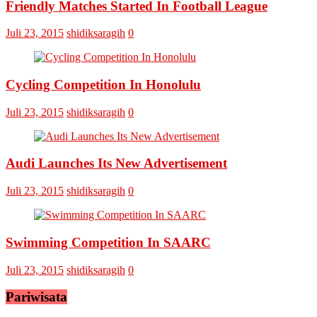
Friendly Matches Started In Football League
VI
Pertemukan
Laskar
Juli 23, 2015
shidiksaragih
0
Omputaka
Vs
Askar
Omputaka
Cycling Competition In Honolulu
Juli 23, 2015
shidiksaragih
0
Audi Launches Its New Advertisement
Juli 23, 2015
shidiksaragih
0
Swimming Competition In SAARC
Juli 23, 2015
shidiksaragih
0
Pariwisata