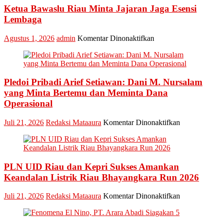
Marketing
Ketua Bawaslu Riau Minta Jajaran Jaga Esensi
Champion
Lembaga
2026
pada
Agustus 1, 2026
admin
Komentar Dinonaktifkan
Ketua
Bawaslu
Riau
Minta
Pledoi Pribadi Arief Setiawan: Dani M. Nursalam
Jajaran
Jaga
yang Minta Bertemu dan Meminta Dana
Esensi
Operasional
Lembaga
pada
Juli 21, 2026
Redaksi Mataaura
Komentar Dinonaktifkan
Pledoi
Pribadi
Arief
Setiawan:
PLN UID Riau dan Kepri Sukses Amankan
Dani
M.
Keandalan Listrik Riau Bhayangkara Run 2026
Nursalam
yang
pada
Juli 21, 2026
Redaksi Mataaura
Komentar Dinonaktifkan
Minta
PLN
Bertemu
UID