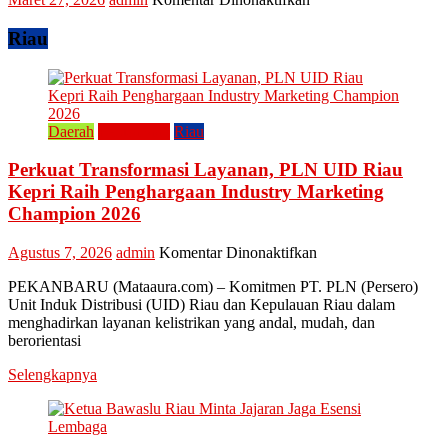
Kreatif
Tradisi
Raya
Riau
Enam
Lestarikan
Kuliner
Khas
Kampar
Daerah
Perusahaan
Riau
“Lomang”
Perkuat Transformasi Layanan, PLN UID Riau
Kepri Raih Penghargaan Industry Marketing
Champion 2026
pada
Agustus 7, 2026
admin
Komentar Dinonaktifkan
Perkuat
PEKANBARU (Mataaura.com) – Komitmen PT. PLN (Persero)
Transformasi
Unit Induk Distribusi (UID) Riau dan Kepulauan Riau dalam
Layanan,
menghadirkan layanan kelistrikan yang andal, mudah, dan
PLN
berorientasi
UID
Riau
Selengkapnya
Kepri
Raih
Penghargaan
Industry