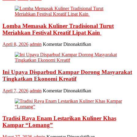
Kabupaten
Kampar
Kembali
Masuk
Lomba Memasak Kuliner Tradisional Turut
Nominasi
Ajang
Meriahkan Festival Kreatif Lipat Kain
API
Award
pada
April 8, 2026
admin
Komentar Dinonaktifkan
2026,
Lomba
Kadis
Memasak
Parbud
Kuliner
Apresiasi
Tradisional
Pokdarwis
Ini Upaya Disparbud Kampar Dorong Masyarakat
Turut
Meriahkan
Tingkatkan Ekonomi Kreatif
Festival
Kreatif
pada
April 7, 2026
admin
Komentar Dinonaktifkan
Lipat
Ini
Kain
Upaya
Disparbud
Kampar
Tradisi Raya Enam Lestarikan Kuliner Khas
Dorong
Masyarakat
Kampar “Lomang”
Tingkatkan
Ekonomi
pada
Maret 27, 2026
admin
Komentar Dinonaktifkan