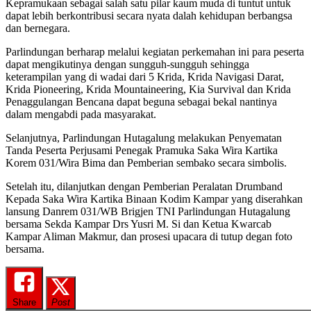
Kepramukaan sebagai salah satu pilar kaum muda di tuntut untuk
dapat lebih berkontribusi secara nyata dalah kehidupan berbangsa
dan bernegara.
Parlindungan berharap melalui kegiatan perkemahan ini para peserta
dapat mengikutinya dengan sungguh-sungguh sehingga
keterampilan yang di wadai dari 5 Krida, Krida Navigasi Darat,
Krida Pioneering, Krida Mountaineering, Kia Survival dan Krida
Penaggulangan Bencana dapat beguna sebagai bekal nantinya
dalam mengabdi pada masyarakat.
Selanjutnya, Parlindungan Hutagalung melakukan Penyematan
Tanda Peserta Perjusami Penegak Pramuka Saka Wira Kartika
Korem 031/Wira Bima dan Pemberian sembako secara simbolis.
Setelah itu, dilanjutkan dengan Pemberian Peralatan Drumband
Kepada Saka Wira Kartika Binaan Kodim Kampar yang diserahkan
lansung Danrem 031/WB Brigjen TNI Parlindungan Hutagalung
bersama Sekda Kampar Drs Yusri M. Si dan Ketua Kwarcab
Kampar Aliman Makmur, dan prosesi upacara di tutup degan foto
bersama.
Share
Post