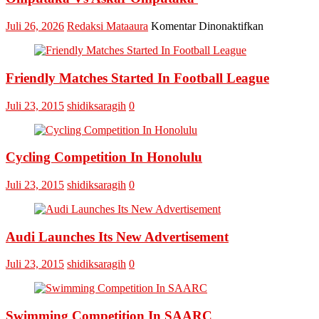
pada
Juli 26, 2026
Redaksi Mataaura
Komentar Dinonaktifkan
Final
Omputaka
Cup
Friendly Matches Started In Football League
VI
Pertemukan
Laskar
Juli 23, 2015
shidiksaragih
0
Omputaka
Vs
Askar
Omputaka
Cycling Competition In Honolulu
Juli 23, 2015
shidiksaragih
0
Audi Launches Its New Advertisement
Juli 23, 2015
shidiksaragih
0
Swimming Competition In SAARC