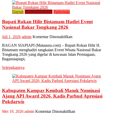
Daerah
Kab. Rokan Hilir
Pariwisata
Bupati Rokan Hilir Bistamam Hadiri Event
Nasional Bakar Tongkang 2026
pada
Juli 1, 2026
admin
Komentar Dinonaktifkan
Bupati
BAGAN SIAPIAPI (Mataaura.com) – Bupati Rokan Hilir H.
Rokan
Bistamam menghadiri rangkaian Event Wisata Nasional Bakar
Hilir
Tongkang 2026 yang digelar di kawasan Jalan Perniagaan,
Bistamam
Bagansiapiapi,
Hadiri
Event
Selengkapnya
Nasional
Bakar
Tongkang
2026
Kabupaten Kampar Kembali Masuk Nominasi
Ajang API Award 2026, Kadis Parbud Apresiasi
Pokdarwis
pada
Mei 19, 2026
admin
Komentar Dinonaktifkan