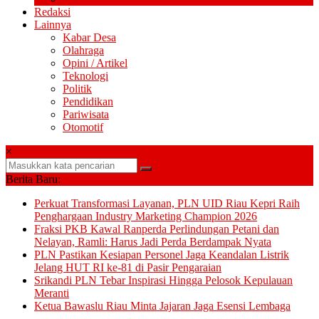
Redaksi
Lainnya
Kabar Desa
Olahraga
Opini / Artikel
Teknologi
Politik
Pendidikan
Pariwisata
Otomotif
×
Berita Baru:
Perkuat Transformasi Layanan, PLN UID Riau Kepri Raih
Penghargaan Industry Marketing Champion 2026
Fraksi PKB Kawal Ranperda Perlindungan Petani dan
Nelayan, Ramli: Harus Jadi Perda Berdampak Nyata
PLN Pastikan Kesiapan Personel Jaga Keandalan Listrik
Jelang HUT RI ke-81 di Pasir Pengaraian
Srikandi PLN Tebar Inspirasi Hingga Pelosok Kepulauan
Meranti
Ketua Bawaslu Riau Minta Jajaran Jaga Esensi Lembaga