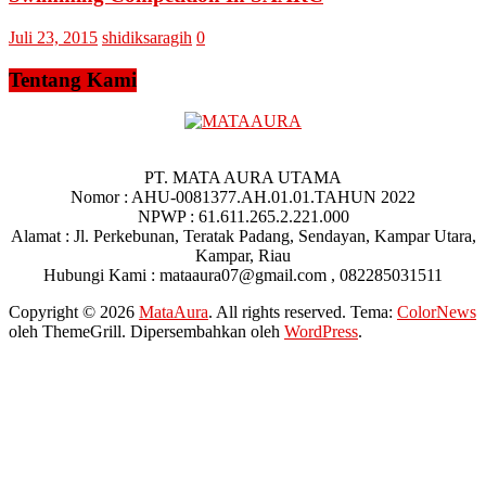
Juli 23, 2015
shidiksaragih
0
Tentang Kami
PT. MATA AURA UTAMA
Nomor : AHU-0081377.AH.01.01.TAHUN 2022
NPWP : 61.611.265.2.221.000
Alamat : Jl. Perkebunan, Teratak Padang, Sendayan, Kampar Utara,
Kampar, Riau
Hubungi Kami : mataaura07@gmail.com , 082285031511
Copyright © 2026
MataAura
. All rights reserved. Tema:
ColorNews
oleh ThemeGrill. Dipersembahkan oleh
WordPress
.