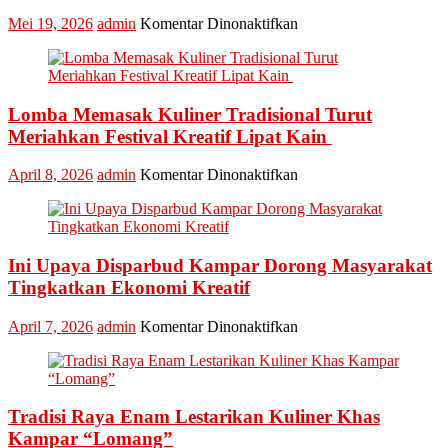
pada
Mei 19, 2026
admin
Komentar Dinonaktifkan
Kabupaten
Kampar
Kembali
Masuk
Lomba Memasak Kuliner Tradisional Turut
Nominasi
Ajang
Meriahkan Festival Kreatif Lipat Kain
API
Award
pada
April 8, 2026
admin
Komentar Dinonaktifkan
2026,
Lomba
Kadis
Memasak
Parbud
Kuliner
Apresiasi
Tradisional
Pokdarwis
Ini Upaya Disparbud Kampar Dorong Masyarakat
Turut
Meriahkan
Tingkatkan Ekonomi Kreatif
Festival
Kreatif
pada
April 7, 2026
admin
Komentar Dinonaktifkan
Lipat
Ini
Kain
Upaya
Disparbud
Kampar
Tradisi Raya Enam Lestarikan Kuliner Khas
Dorong
Masyarakat
Kampar “Lomang”