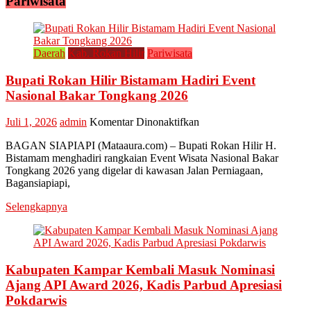
Pariwisata
Daerah
Kab. Rokan Hilir
Pariwisata
Bupati Rokan Hilir Bistamam Hadiri Event
Nasional Bakar Tongkang 2026
pada
Juli 1, 2026
admin
Komentar Dinonaktifkan
Bupati
BAGAN SIAPIAPI (Mataaura.com) – Bupati Rokan Hilir H.
Rokan
Bistamam menghadiri rangkaian Event Wisata Nasional Bakar
Hilir
Tongkang 2026 yang digelar di kawasan Jalan Perniagaan,
Bistamam
Bagansiapiapi,
Hadiri
Event
Selengkapnya
Nasional
Bakar
Tongkang
2026
Kabupaten Kampar Kembali Masuk Nominasi
Ajang API Award 2026, Kadis Parbud Apresiasi
Pokdarwis