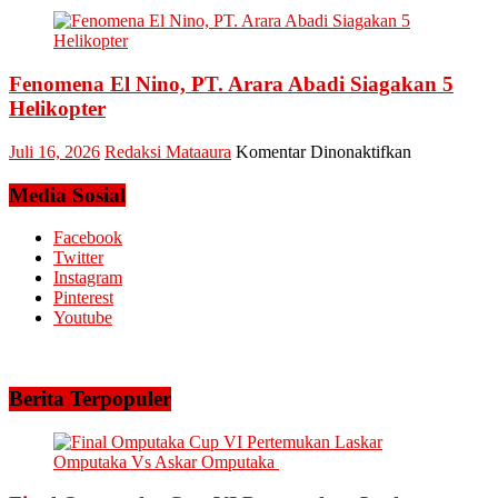
PLN
Bertemu
UID
dan
Riau
Meminta
dan
Dana
Fenomena El Nino, PT. Arara Abadi Siagakan 5
Kepri
Operasional
Sukses
Helikopter
Amankan
Keandalan
pada
Juli 16, 2026
Redaksi Mataaura
Komentar Dinonaktifkan
Listrik
Fenomena
Riau
El
Media Sosial
Bhayangkar
Nino,
Run
PT.
Facebook
2026
Arara
Twitter
Abadi
Instagram
Siagakan
Pinterest
5
Youtube
Helikopter
Berita Terpopuler