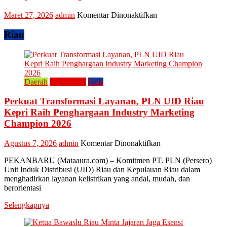
Tingkatkan
Ekonomi
pada
Maret 27, 2026
admin
Komentar Dinonaktifkan
Kreatif
Tradisi
Raya
Riau
Enam
Lestarikan
Kuliner
Khas
Kampar
Daerah
Perusahaan
Riau
“Lomang”
Perkuat Transformasi Layanan, PLN UID Riau
Kepri Raih Penghargaan Industry Marketing
Champion 2026
pada
Agustus 7, 2026
admin
Komentar Dinonaktifkan
Perkuat
PEKANBARU (Mataaura.com) – Komitmen PT. PLN (Persero)
Transformasi
Unit Induk Distribusi (UID) Riau dan Kepulauan Riau dalam
Layanan,
menghadirkan layanan kelistrikan yang andal, mudah, dan
PLN
berorientasi
UID
Riau
Selengkapnya
Kepri
Raih
Penghargaan