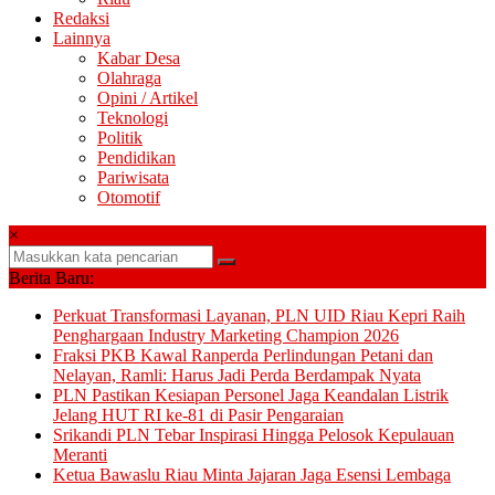
Redaksi
Lainnya
Kabar Desa
Olahraga
Opini / Artikel
Teknologi
Politik
Pendidikan
Pariwisata
Otomotif
×
Berita Baru:
Perkuat Transformasi Layanan, PLN UID Riau Kepri Raih
Penghargaan Industry Marketing Champion 2026
Fraksi PKB Kawal Ranperda Perlindungan Petani dan
Nelayan, Ramli: Harus Jadi Perda Berdampak Nyata
PLN Pastikan Kesiapan Personel Jaga Keandalan Listrik
Jelang HUT RI ke-81 di Pasir Pengaraian
Srikandi PLN Tebar Inspirasi Hingga Pelosok Kepulauan
Meranti
Ketua Bawaslu Riau Minta Jajaran Jaga Esensi Lembaga