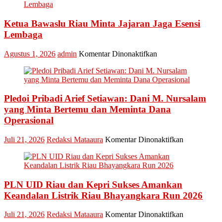
Industry
Marketing
Ketua Bawaslu Riau Minta Jajaran Jaga Esensi
Champion
Lembaga
2026
pada
Agustus 1, 2026
admin
Komentar Dinonaktifkan
Ketua
Bawaslu
Riau
Minta
Pledoi Pribadi Arief Setiawan: Dani M. Nursalam
Jajaran
Jaga
yang Minta Bertemu dan Meminta Dana
Esensi
Operasional
Lembaga
pada
Juli 21, 2026
Redaksi Mataaura
Komentar Dinonaktifkan
Pledoi
Pribadi
Arief
Setiawan:
PLN UID Riau dan Kepri Sukses Amankan
Dani
M.
Keandalan Listrik Riau Bhayangkara Run 2026
Nursalam
yang
pada
Juli 21, 2026
Redaksi Mataaura
Komentar Dinonaktifkan
Minta