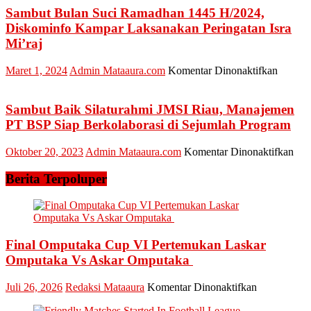
Gagalkan
Sambut Bulan Suci Ramadhan 1445 H/2024,
Penyelundu
Diskominfo Kampar Laksanakan Peringatan Isra
2
Mi’raj
HP
dalam
pada
Maret 1, 2024
Admin Mataaura.com
Komentar Dinonaktifkan
Bungkusan
Sambut
Lauk
Bulan
Suci
Sambut Baik Silaturahmi JMSI Riau, Manajemen
Ramad
PT BSP Siap Berkolaborasi di Sejumlah Program
1445
H/2024
pad
Oktober 20, 2023
Admin Mataaura.com
Komentar Dinonaktifkan
Diskom
Sam
Kampa
Bai
Berita Terpoluper
Laksan
Sil
Peringa
JMS
Isra
Ria
Mi’raj
Man
PT
Final Omputaka Cup VI Pertemukan Laskar
BS
Omputaka Vs Askar Omputaka
Sia
Ber
pada
Juli 26, 2026
Redaksi Mataaura
Komentar Dinonaktifkan
di
Final
Sej