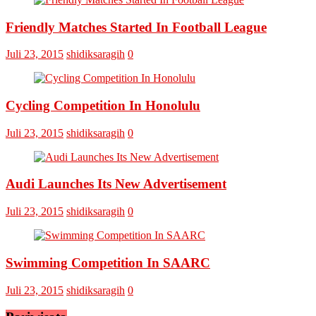
Omputaka
Pro
Cup
Friendly Matches Started In Football League
VI
Pertemukan
Laskar
Juli 23, 2015
shidiksaragih
0
Omputaka
Vs
Askar
Omputaka
Cycling Competition In Honolulu
Juli 23, 2015
shidiksaragih
0
Audi Launches Its New Advertisement
Juli 23, 2015
shidiksaragih
0
Swimming Competition In SAARC
Juli 23, 2015
shidiksaragih
0