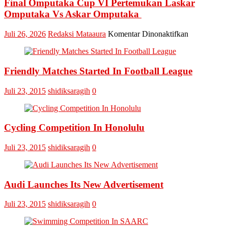
Final Omputaka Cup VI Pertemukan Laskar
Omputaka Vs Askar Omputaka
pada
Juli 26, 2026
Redaksi Mataaura
Komentar Dinonaktifkan
Final
Omputaka
Cup
Friendly Matches Started In Football League
VI
Pertemukan
Laskar
Juli 23, 2015
shidiksaragih
0
Omputaka
Vs
Askar
Omputaka
Cycling Competition In Honolulu
Juli 23, 2015
shidiksaragih
0
Audi Launches Its New Advertisement
Juli 23, 2015
shidiksaragih
0