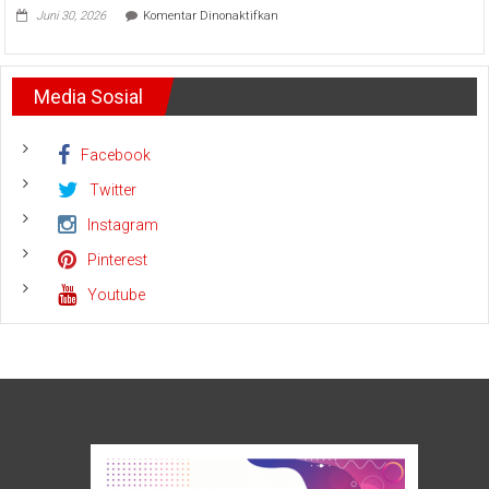
5
pada
Juni 30, 2026
Komentar Dinonaktifkan
Helikopter
Sambut
Hari
Bhayangkara,
Polda
Media Sosial
Riau
Doa
Bersama
Lintas
Facebook
Agama
Twitter
Instagram
Pinterest
Youtube