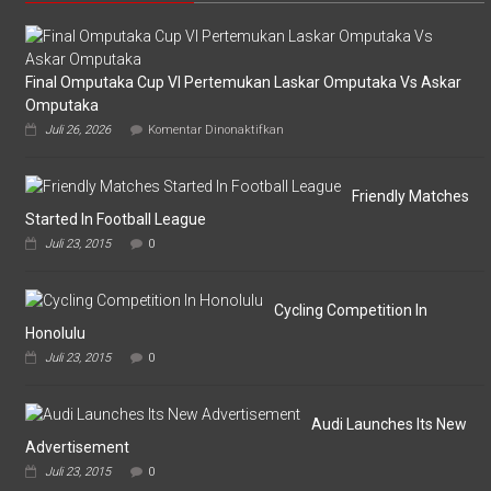
Final Omputaka Cup VI Pertemukan Laskar Omputaka Vs Askar
Omputaka
pada
Juli 26, 2026
Komentar Dinonaktifkan
Final
Omputaka
Cup
VI
Friendly Matches
Pertemukan
Started In Football League
Laskar
Juli 23, 2015
0
Omputaka
Vs
Askar
Omputaka
Cycling Competition In
Honolulu
Juli 23, 2015
0
Audi Launches Its New
Advertisement
Juli 23, 2015
0