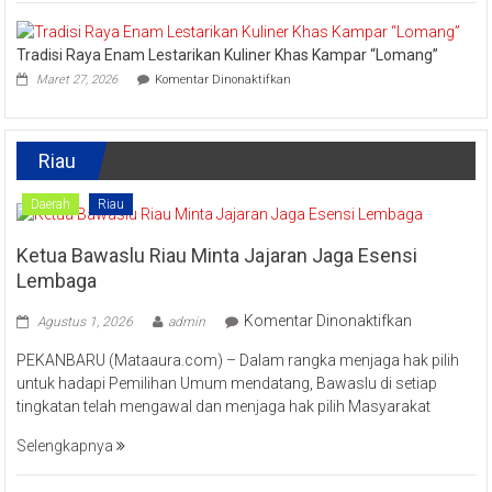
Upaya
Disparbud
Kampar
Tradisi Raya Enam Lestarikan Kuliner Khas Kampar “Lomang”
Dorong
pada
Masyarakat
Maret 27, 2026
Komentar Dinonaktifkan
Tradisi
Tingkatkan
Raya
Ekonomi
Enam
Kreatif
Lestarikan
Riau
Kuliner
Khas
Kampar
Daerah
Riau
“Lomang”
Ketua Bawaslu Riau Minta Jajaran Jaga Esensi
Lembaga
pada
Komentar Dinonaktifkan
Agustus 1, 2026
admin
Ketua
PEKANBARU (Mataaura.com) – Dalam rangka menjaga hak pilih
Bawaslu
untuk hadapi Pemilihan Umum mendatang, Bawaslu di setiap
Riau
tingkatan telah mengawal dan menjaga hak pilih Masyarakat
Minta
Jajaran
Selengkapnya
Jaga
Esensi