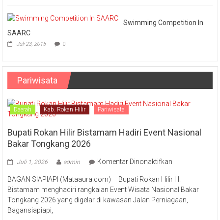
Swimming Competition In
SAARC
Juli 23, 2015
0
Pariwisata
Daerah
Kab. Rokan Hilir
Pariwisata
Bupati Rokan Hilir Bistamam Hadiri Event Nasional
Bakar Tongkang 2026
pada
Komentar Dinonaktifkan
Juli 1, 2026
admin
Bupati
BAGAN SIAPIAPI (Mataaura.com) – Bupati Rokan Hilir H.
Rokan
Bistamam menghadiri rangkaian Event Wisata Nasional Bakar
Hilir
Tongkang 2026 yang digelar di kawasan Jalan Perniagaan,
Bistamam
Bagansiapiapi,
Hadiri