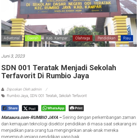
Advetorial
Daerah
Kab. Kampar
Olahraga
Pendidikan
Riau
Juni 3, 2023
SDN 001 Teratak Menjadi Sekolah
Terfavorit Di Rumbio Jaya
Diposkan Oleh:admin
Rumbio Jaya
,
SDN 001 Teratak
,
Sekolah Terfavorit
WhatsApp
Print
Post
Share
Mataaura.com-RUMBIO JAYA –
Seiring dengan perkembangan zaman
dan kemajuan teknologi disektor pendidikan di masa saat sekarang ini
menjadikan para orang tua menginginkan anak-anak mereka
menempuh jenjang pendidikan yang baik.