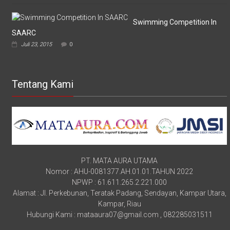
Swimming Competition In
SAARC
Juli 23, 2015
0
Tentang Kami
PT. MATA AURA UTAMA
Nomor : AHU-0081377.AH.01.01.TAHUN 2022
NPWP : 61.611.265.2.221.000
Alamat : Jl. Perkebunan, Teratak Padang, Sendayan, Kampar Utara,
Kampar, Riau
Hubungi Kami : mataaura07@gmail.com , 082285031511