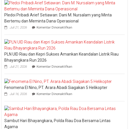
Lembaga
Pledoi Pribadi Arief Setiawan: Dani M. Nursalam yang Minta
Bertemu dan Meminta Dana Operasional
pada
Juli 21, 2026
Komentar Dinonaktifkan
Pledoi
Pribadi
Arief
Setiawan:
Dani
PLN UID Riau dan Kepri Sukses Amankan Keandalan Listrik Riau
M.
Nursalam
Bhayangkara Run 2026
yang
pada
Juli 21, 2026
Komentar Dinonaktifkan
Minta
PLN
Bertemu
UID
dan
Riau
Meminta
dan
Dana
Fenomena El Nino, PT. Arara Abadi Siagakan 5 Helikopter
Kepri
Operasional
pada
Sukses
Juli 16, 2026
Komentar Dinonaktifkan
Fenomena
Amankan
El
Keandalan
Nino,
Listrik
PT.
Riau
Arara
Bhayangkara
Sambut Hari Bhayangkara, Polda Riau Doa Bersama Lintas
Abadi
Run
Siagakan
2026
Agama