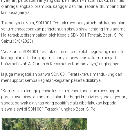
nyaman, perpustakaan yang diisi bermacam-macam buku, fasilitas
olahraga lengkap, pramuka, sanggar seni tari, rebana, drumband dan
lain sebagainya.
Tak hanya itu saja, SDN 001 Teratak mempunyai sebuah keunggulan
yaitu mengedepankan pengetahuan siswa-siswi tentang ilmu agama.
Hal tersebut disampaikan oleh Kepala SDN 001 Teratak, Basri, S. Pd.
Sabtu (3/6/2023)
“Anak-anak SDN 001 Teratak salah satu sekolah negri yang memiliki
keunggulan di bidang agama, banyak siswa-siswi kami menjadi
hafiz/hafidzah Al-Qur’an di Kecamatan Rumbio Jaya,” ungkapnya.
Ia juga mengatakan bahwa SDN 001 Teratak terus mendukung dan
mensupport semua kegiatan-kegiatan peserta didiknya.
“Kami selaku tenaga pendidik selalu mendukung dan mensupport
para siswa-siswi dalam menjalani berbagai kreativitas yang digemari,
sangat banyak aktivitas yang positif selalu diberlakukan kepada
siswa-siswi di SDN 001 Teratak,” ungkap Basri S. Pd.