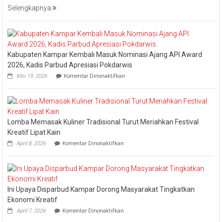
Event
Selengkapnya
Nasional
Bakar
Tongkang
2026
Kabupaten Kampar Kembali Masuk Nominasi Ajang API Award
2026, Kadis Parbud Apresiasi Pokdarwis
pada
Mei 19, 2026
Komentar Dinonaktifkan
Kabupaten
Kampar
Kembali
Masuk
Nominasi
Lomba Memasak Kuliner Tradisional Turut Meriahkan Festival
Ajang
API
Kreatif Lipat Kain
Award
pada
April 8, 2026
Komentar Dinonaktifkan
2026,
Lomba
Kadis
Memasak
Parbud
Kuliner
Apresiasi
Tradisional
Pokdarwis
Turut
Ini Upaya Disparbud Kampar Dorong Masyarakat Tingkatkan
Meriahkan
Festival
Ekonomi Kreatif
Kreatif
pada
April 7, 2026
Komentar Dinonaktifkan
Lipat
Ini
Kain