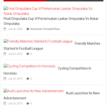
Desak
Pj.
Bupati
Segera
Ganti
Final Omputaka Cup VI Pertemukan Laskar Omputaka Vs Askar
Sekda
Omputaka
pada
Juli 26, 2026
Komentar Dinonaktifkan
Final
Omputaka
Cup
VI
Friendly Matches
Pertemukan
Started In Football League
Laskar
Juli 23, 2015
0
Omputaka
Vs
Askar
Omputaka
Cycling Competition In
Honolulu
Juli 23, 2015
0
Audi Launches Its New
Advertisement
Juli 23, 2015
0