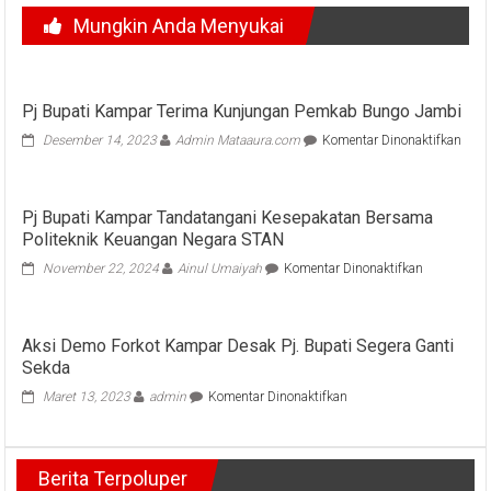
Mungkin Anda Menyukai
Pj Bupati Kampar Terima Kunjungan Pemkab Bungo Jambi
pada
Desember 14, 2023
Admin Mataaura.com
Komentar Dinonaktifkan
Pj
Bupa
Kamp
Pj Bupati Kampar Tandatangani Kesepakatan Bersama
Kunj
Politeknik Keuangan Negara STAN
Pem
Bun
pada
November 22, 2024
Ainul Umaiyah
Komentar Dinonaktifkan
Jamb
Pj
Bupati
Kampar
Aksi Demo Forkot Kampar Desak Pj. Bupati Segera Ganti
Tandatanga
Sekda
Kesepakata
Bersama
pada
Maret 13, 2023
admin
Komentar Dinonaktifkan
Politeknik
Aksi
Keuangan
Demo
Negara
Forkot
STAN
Berita Terpoluper
Kampar