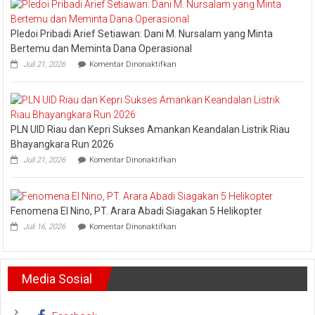
Minta
Jajaran
Pledoi Pribadi Arief Setiawan: Dani M. Nursalam yang Minta
Jaga
Esensi
Bertemu dan Meminta Dana Operasional
Lembaga
pada
Juli 21, 2026
Komentar Dinonaktifkan
Pledoi
Pribadi
Arief
Setiawan:
Dani
PLN UID Riau dan Kepri Sukses Amankan Keandalan Listrik Riau
M.
Nursalam
Bhayangkara Run 2026
yang
pada
Juli 21, 2026
Komentar Dinonaktifkan
Minta
PLN
Bertemu
UID
dan
Riau
Meminta
dan
Dana
Fenomena El Nino, PT. Arara Abadi Siagakan 5 Helikopter
Kepri
Operasional
pada
Sukses
Juli 16, 2026
Komentar Dinonaktifkan
Fenomena
Amankan
El
Keandalan
Nino,
Listrik
PT.
Riau
Media Sosial
Arara
Bhayangkara
Abadi
Run
Siagakan
2026
5