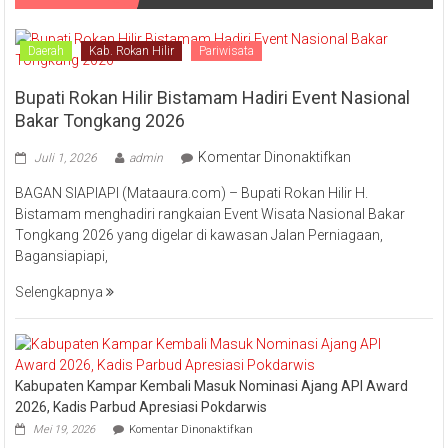
Daerah
Kab. Rokan Hilir
Pariwisata
Bupati Rokan Hilir Bistamam Hadiri Event Nasional
Bakar Tongkang 2026
pada
Komentar Dinonaktifkan
Juli 1, 2026
admin
Bupati
BAGAN SIAPIAPI (Mataaura.com) – Bupati Rokan Hilir H.
Rokan
Bistamam menghadiri rangkaian Event Wisata Nasional Bakar
Hilir
Tongkang 2026 yang digelar di kawasan Jalan Perniagaan,
Bistamam
Bagansiapiapi,
Hadiri
Event
Selengkapnya
Nasional
Bakar
Tongkang
2026
Kabupaten Kampar Kembali Masuk Nominasi Ajang API Award
2026, Kadis Parbud Apresiasi Pokdarwis
pada
Mei 19, 2026
Komentar Dinonaktifkan
Kabupaten