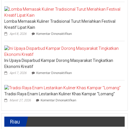
Kampar
Kembali
Masuk
Nominasi
Lomba Memasak Kuliner Tradisional Turut Meriahkan Festival
Ajang
API
Kreatif Lipat Kain
Award
pada
April 8, 2026
Komentar Dinonaktifkan
2026,
Lomba
Kadis
Memasak
Parbud
Kuliner
Apresiasi
Tradisional
Pokdarwis
Turut
Ini Upaya Disparbud Kampar Dorong Masyarakat Tingkatkan
Meriahkan
Festival
Ekonomi Kreatif
Kreatif
pada
April 7, 2026
Komentar Dinonaktifkan
Lipat
Ini
Kain
Upaya
Disparbud
Kampar
Tradisi Raya Enam Lestarikan Kuliner Khas Kampar “Lomang”
Dorong
pada
Masyarakat
Maret 27, 2026
Komentar Dinonaktifkan
Tradisi
Tingkatkan
Raya
Ekonomi
Enam
Kreatif
Lestarikan
Riau
Kuliner
Khas