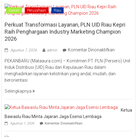
Kampar
“Lomang”
Daerah
Perusahaan
Riau
Perkuat Transformasi Layanan, PLN UID Riau Kepri
Raih Penghargaan Industry Marketing Champion
2026
pada
Komentar Dinonaktifkan
Agustus 7, 2026
admin
Perkuat
PEKANBARU (Mataaura.com) – Komitmen PT. PLN (Persero) Unit
Transforma
Induk Distribusi (UID) Riau dan Kepulauan Riau dalam
Layanan,
menghadirkan layanan kelistrikan yang andal, mudah, dan
PLN
berorientasi
UID
Riau
Selengkapnya
Kepri
Raih
Pengharga
Ketua
Industry
Bawaslu Riau Minta Jajaran Jaga Esensi Lembaga
Marketing
pada
Agustus 1, 2026
Komentar Dinonaktifkan
Champion
Ketua
Bawaslu
2026
Riau