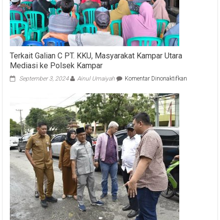
Terkait Galian C PT. KKU, Masyarakat Kampar Utara
Mediasi ke Polsek Kampar
pada
September 3, 2024
Ainul Umaiyah
Komentar Dinonaktifkan
Terkait
Galian
C
PT.
KKU,
Masyarakat
Kampar
Utara
Mediasi
ke
Polsek
Kampar