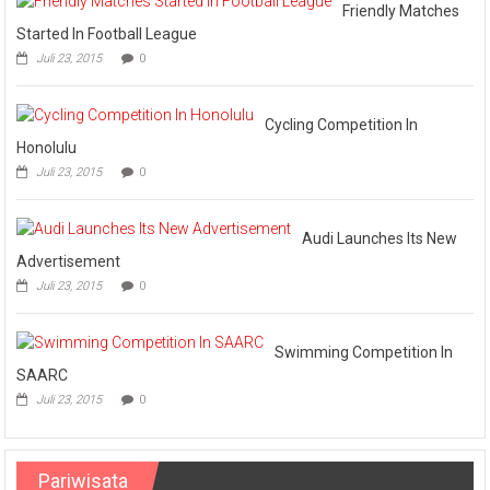
VI
Friendly Matches
Pertemukan
Started In Football League
Laskar
Juli 23, 2015
0
Omputaka
Vs
Askar
Omputaka
Cycling Competition In
Honolulu
Juli 23, 2015
0
Audi Launches Its New
Advertisement
Juli 23, 2015
0
Swimming Competition In
SAARC
Juli 23, 2015
0
Pariwisata