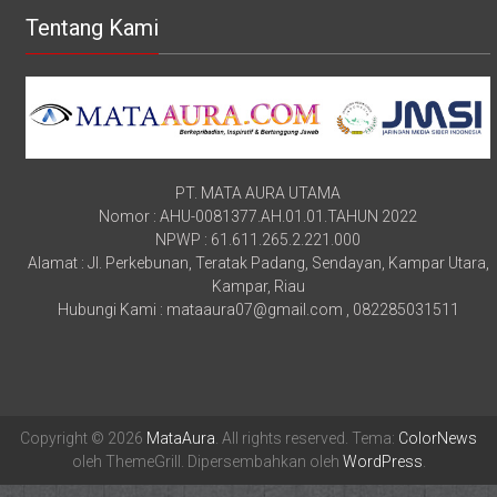
Tentang Kami
PT. MATA AURA UTAMA
Nomor : AHU-0081377.AH.01.01.TAHUN 2022
NPWP : 61.611.265.2.221.000
Alamat : Jl. Perkebunan, Teratak Padang, Sendayan, Kampar Utara,
Kampar, Riau
Hubungi Kami : mataaura07@gmail.com , 082285031511
Copyright © 2026
MataAura
. All rights reserved. Tema:
ColorNews
oleh ThemeGrill. Dipersembahkan oleh
WordPress
.