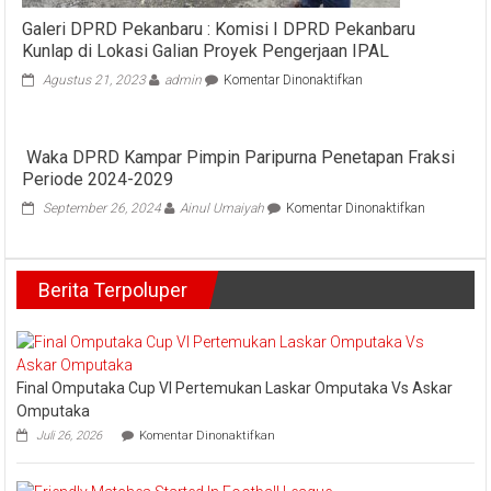
Galeri DPRD Pekanbaru : Komisi I DPRD Pekanbaru
Kunlap di Lokasi Galian Proyek Pengerjaan IPAL
pada
Agustus 21, 2023
admin
Komentar Dinonaktifkan
Galeri
DPRD
Pekanbaru
Waka DPRD Kampar Pimpin Paripurna Penetapan Fraksi
:
Periode 2024-2029
Komisi
I
pada
September 26, 2024
Ainul Umaiyah
Komentar Dinonaktifkan
DPRD
Waka
Pekanbaru
DPRD
Kunlap
Kampar
di
Berita Terpoluper
Pimpin
Lokasi
Paripurna
Galian
Penetapan
Proyek
Fraksi
Pengerjaan
Periode
IPAL
2024-
Final Omputaka Cup VI Pertemukan Laskar Omputaka Vs Askar
2029
Omputaka
pada
Juli 26, 2026
Komentar Dinonaktifkan
Final
Omputaka
Cup