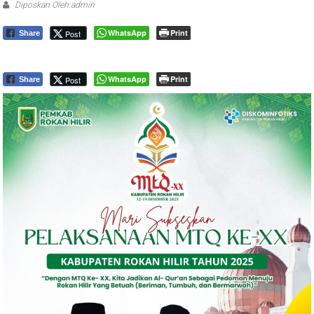
Diposkan Oleh:admin
WhatsApp
Print
Post
Share
WhatsApp
Print
Post
Share