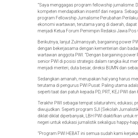
“Saya menggagas program fellowship jurnalisme. 
kompeten mendapatkan insentif dari negara. Sebag
program Fellowship Jurnalisme Perubahan Perilaku (
ekonomi wartawan, terutama yang di daerah, dapat
menjadi Ketua Forum Pemimpin Redaksi Jawa Pos 
Berikutnya, lanjut Zulmansyah, bargaining power P
dengan bekerjasama dengan kementerian dan badan
wartawan anggota PWI. “Dengan bargaining power 
senior PWI di posisi strategis dalam rangka ikut m
menjadi menteri, duta besar, direksi BUMN dan seba
Sedangkan amanah, merupakan hal yang harus menja
terutama di pengurus PWI Pusat. Paling utama ada
seperti taat dan patuh kepada PD, PRT, KEJ PWI da
Terakhir PWI sebagai tempat silaturahmi, edukasi,
diwujudkan. Seperti program SJI (Sekolah Jurnalistik
diklat-diklat diperbanyak, LBH PWI diaktifkan untu
negeri untuk edukasi jurnalistik sekaligus happy-h
“Program PWI HEBAT ini semua sudah kami kerjakan d