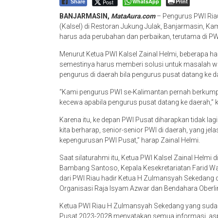
WhatsApp
Print
Post
Share
BANJARMASIN,
MataAura.com
– Pengurus PWI Ria
(Kalsel) di Restoran Jukung Julak, Banjarmasin, Kam
harus ada perubahan dan perbaikan, terutama di PW
Menurut Ketua PWI Kalsel Zainal Helmi, beberapa hal
semestinya harus memberi solusi untuk masalah wa
pengurus di daerah bila pengurus pusat datang ke d
“Kami pengurus PWI se-Kalimantan pernah berkump
kecewa apabila pengurus pusat datang ke daerah,” ka
Karena itu, ke depan PWI Pusat diharapkan tidak la
kita berharap, senior-senior PWI di daerah, yang je
kepengurusan PWI Pusat,” harap Zainal Helmi.
Saat silaturahmi itu, Ketua PWI Kalsel Zainal Helmi
Bambang Santoso, Kepala Kesekretariatan Farid Waj
dari PWI Riau hadir Ketua H Zulmansyah Sekedang 
Organisasi Raja Isyam Azwar dan Bendahara Oberli
Ketua PWI Riau H Zulmansyah Sekedang yang sudah
Pusat 2023-2028 menyatakan semua informasi, aspi