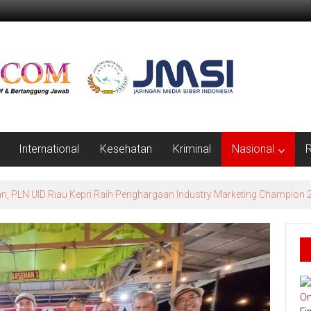
International
Kesehatan
Kriminal
Nasional
R
erlindungan Petani dan Nelayan, Ramli: Harus Jadi Perda Berdampak N