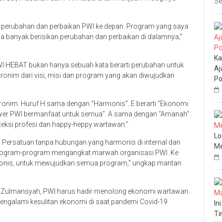
Se
 perubahan dan perbaikan PWI ke depan. Program yang saya
banyak berisikan perubahan dan perbaikan di dalamnya,”
Ka
PWI HEBAT bukan hanya sebuah kata berarti perubahan untuk
Aj
akronim dari visi, misi dan program yang akan diwujudkan
Po
ronim. Huruf H sama dengan “Harmonis”. E berarti “Ekonomi
power PWI bermanfaat untuk semua”. A sama dengan “Amanah”
teksi profesi dan happy-heppy wartawan.”
Lo
n. Persatuan tanpa hubungan yang harmonis di internal dan
Me
program-program mengangkat marwah organisasi PWI. Ke
monis, untuk mewujudkan semua program,” ungkap mantan
ta Zulmansyah, PWI harus hadir menolong ekonomi wartawan.
engalami kesulitan ekonomi di saat pandemi Covid-19
In
Ti