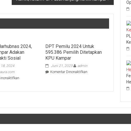
Op
PL
Ke
arhubnas 2024,
DPT Pemilu 2024 Untuk
mpar Adakan
595.386 Pemilih Ditetapkan
kti Sosial
KPU Kampar
 18, 2024
Juni 21, 2023
admin
pada
aura.com
Komentar Dinonaktifkan
Fe
DPT
pada
inonaktifkan
He
Pemilu
Sempena
2024
Harhubnas
Untuk
2024,
595.386
Dishub
Pemilih
Kampar
Ditetapkan
Adakan
KPU
Kegiatan
Kampar
Bakti
Sosial