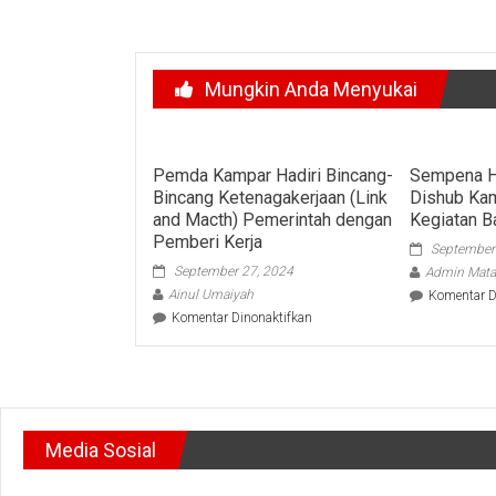
Mungkin Anda Menyukai
Pemda Kampar Hadiri Bincang-
Sempena H
Bincang Ketenagakerjaan (Link
Dishub Ka
and Macth) Pemerintah dengan
Kegiatan Ba
Pemberi Kerja
September
September 27, 2024
Admin Mata
Ainul Umaiyah
Komentar D
pada
Komentar Dinonaktifkan
Pemda
Kampar
Hadiri
Bincang-
Bincang
Ketenagakerjaan
Media Sosial
(Link
and