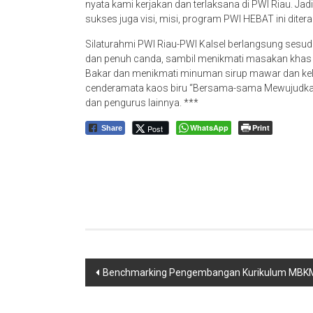
nyata kami kerjakan dan terlaksana di PWI Riau. Ja
sukses juga visi, misi, program PWI HEBAT ini diter
Silaturahmi PWI Riau-PWI Kalsel berlangsung sesu
dan penuh canda, sambil menikmati masakan khas Banj
Bakar dan menikmati minuman sirup mawar dan kela
cenderamata kaos biru “Bersama-sama Mewujudkan 
dan pengurus lainnya. ***
WhatsApp
Print
Post
Share
Navigasi
Benchmarking Pengembangan Kurikulum MBKM D
pos