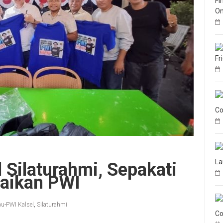
Fi
Om
Fr
Co
La
 Silaturahmi, Sepakati
aikan PWI
au-PWI Kalsel
,
Silaturahmi
Co