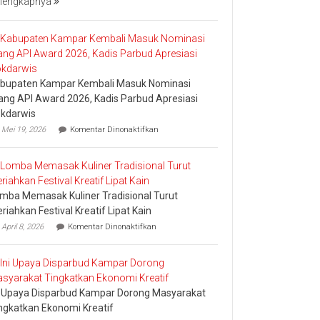
lengkapnya
Bakar
Tongkang
2026
bupaten Kampar Kembali Masuk Nominasi
ang API Award 2026, Kadis Parbud Apresiasi
kdarwis
pada
Mei 19, 2026
Komentar Dinonaktifkan
Kabupaten
Kampar
Kembali
Masuk
Nominasi
mba Memasak Kuliner Tradisional Turut
Ajang
API
riahkan Festival Kreatif Lipat Kain
Award
pada
April 8, 2026
Komentar Dinonaktifkan
2026,
Lomba
Kadis
Memasak
Parbud
Kuliner
Apresiasi
Tradisional
Pokdarwis
Turut
i Upaya Disparbud Kampar Dorong Masyarakat
Meriahkan
Festival
ngkatkan Ekonomi Kreatif
Kreatif