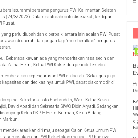
u bersilaturahmi bersama pengurus PWI Kalimantan Selatan
is (24/8/2023). Dalam silaturahmi itu disepakati, ke depan
I Pusat.
 yang perlu diubah dan diperbaiki antara lain adalah PWI Pusat
rtawan di daerah dan jangan lagi “memberatkan” pengurus-
aerah.
ul. Beberapa kawan ada yang menceritakan rasa sedih dan
ta Zainal Helmi, Ketua PWI Kalsel dua periode tersebut.
B
E
gi memberatkan kepengurusan PWI di daerah. “Sekaligus juga
las kapasitas dan dedikasinya untuk PWI, dapat diakomodir di
Di
 didampingi Sekretaris Toto Fachruddin, Wakil Ketua Kesra
BA
idi, David Abadi dan Sekretaris SIWO Didin Aryadi. Sedangkan
Hi
didampingi Ketua DKP H Helmi Burman, Ketua Bidang
Wi
n Marbun.
di
Ba
 mendeklarasikan diri maju sebagai Calon Ketua Umum PWI
rasi, masukan dari PWI Kalsel akan menjadi PR baginya