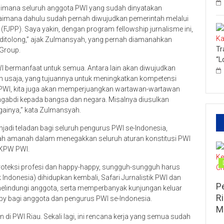
Dimana seluruh anggota PWI yang sudah dinyatakan
aimana dahulu sudah pernah diwujudkan pemerintah melalui
FJPP). Saya yakin, dengan program fellowship jurnalisme ini,
 ditolong,” ajak Zulmansyah, yang pernah diamanahkan
Tr
Group.
“L
WI bermanfaat untuk semua. Antara lain akan diwujudkan
 usaja, yang tujuannya untuk meningkatkan kompetensi
PWI, kita juga akan memperjuangkan wartawan-wartawan
engabdi kepada bangsa dan negara. Misalnya diusulkan
gainya,” kata Zulmansyah.
di teladan bagi seluruh pengurus PWI se-Indonesia,
lah amanah dalam menegakkan seluruh aturan konstitusi PWI
n KPW PWI.
 proteksi profesi dan happy-happy, sungguh-sungguh harus
 Indonesia) dihidupkan kembali, Safari Jurnalistik PWI dan
P
k melindungi anggota, serta memperbanyak kunjungan keluar
R
appy bagi anggota dan pengurus PWI se-Indonesia.
M
i PWI Riau. Sekali lagi, ini rencana kerja yang semua sudah