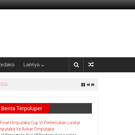
edaksi
Lainnya
yata
Berita Terpoluper