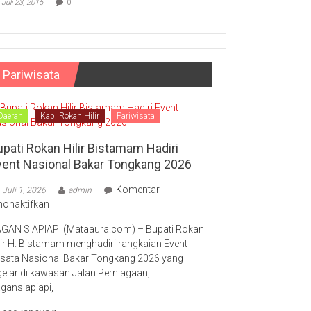
Juli 23, 2015
0
Pariwisata
Daerah
Kab. Rokan Hilir
Pariwisata
upati Rokan Hilir Bistamam Hadiri
vent Nasional Bakar Tongkang 2026
Komentar
Juli 1, 2026
admin
pada
nonaktifkan
Bupati
GAN SIAPIAPI (Mataaura.com) – Bupati Rokan
Rokan
lir H. Bistamam menghadiri rangkaian Event
Hilir
sata Nasional Bakar Tongkang 2026 yang
Bistamam
gelar di kawasan Jalan Perniagaan,
Hadiri
gansiapiapi,
Event
Nasional