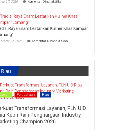
pada
April 7, 2026
Komentar Dinonaktifkan
Lipat
Ini
Kain
Upaya
Disparbud
Kampar
Dorong
adisi Raya Enam Lestarikan Kuliner Khas Kampar
Masyarakat
Tingkatkan
omang”
Ekonomi
pada
Maret 27, 2026
Komentar Dinonaktifkan
Kreatif
Tradisi
Raya
Enam
Lestarikan
Kuliner
Khas
Riau
Kampar
“Lomang”
Daerah
Perusahaan
Riau
erkuat Transformasi Layanan, PLN UID
iau Kepri Raih Penghargaan Industry
arketing Champion 2026