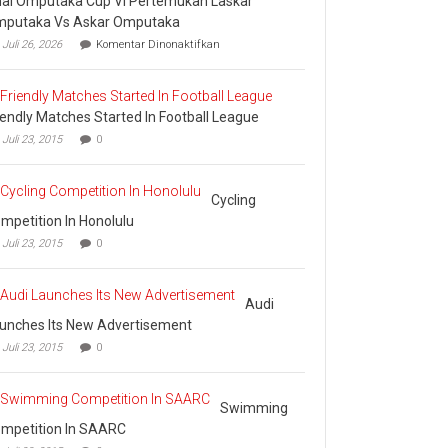
nal Omputaka Cup VI Pertemukan Laskar
putaka Vs Askar Omputaka
pada
Juli 26, 2026
Komentar Dinonaktifkan
Final
Omputaka
Cup
VI
iendly Matches Started In Football League
Pertemukan
Laskar
Juli 23, 2015
0
Omputaka
Vs
Askar
Cycling
Omputaka
mpetition In Honolulu
Juli 23, 2015
0
Audi
unches Its New Advertisement
Juli 23, 2015
0
Swimming
mpetition In SAARC