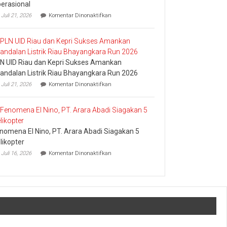
erasional
pada
Juli 21, 2026
Komentar Dinonaktifkan
Pledoi
Pribadi
Arief
Setiawan:
Dani
N UID Riau dan Kepri Sukses Amankan
M.
Nursalam
andalan Listrik Riau Bhayangkara Run 2026
yang
pada
Juli 21, 2026
Komentar Dinonaktifkan
Minta
PLN
Bertemu
UID
dan
Riau
Meminta
dan
Dana
Kepri
Operasional
nomena El Nino, PT. Arara Abadi Siagakan 5
Sukses
Amankan
likopter
Keandalan
pada
Juli 16, 2026
Komentar Dinonaktifkan
Listrik
Fenomena
Riau
El
Bhayangkara
Nino,
Run
PT.
2026
Arara
Abadi
Siagakan
5
Helikopter