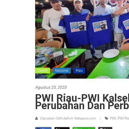
Daerah
Nasional
Riau
Agustus 25, 2023
PWI Riau-PWI Kalsel
Perubahan Dan Perb
Diposkan Oleh:Admin Mataaura.com
PWI
,
PWI Ri