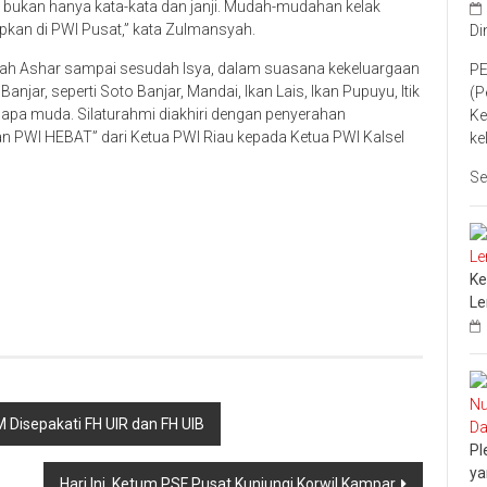
di bukan hanya kata-kata dan janji. Mudah-mudahan kelak
apkan di PWI Pusat,” kata Zulmansyah.
Di
dah Ashar sampai sesudah Isya, dalam suasana kekeluargaan
PE
ar, seperti Soto Banjar, Mandai, Ikan Lais, Ikan Pupuyu, Itik
(P
pa muda. Silaturahmi diakhiri dengan penyerahan
Ke
PWI HEBAT” dari Ketua PWI Riau kepada Ketua PWI Kalsel
ke
Se
Ke
L
isepakati FH UIR dan FH UIB
Pl
ya
Hari Ini, Ketum PSF Pusat Kunjungi Korwil Kampar