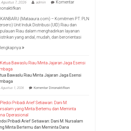
Komentar
Agustus 7, 2026
admin
pada
nonaktifkan
Perkuat
KANBARU (Mataaura.com) – Komitmen PT. PLN
Transformasi
ersero) Unit Induk Distribusi (UID) Riau dan
Layanan,
pulauan Riau dalam menghadirkan layanan
PLN
listrikan yang andal, mudah, dan berorientasi
UID
Riau
lengkapnya
Kepri
Raih
Penghargaan
Industry
tua Bawaslu Riau Minta Jajaran Jaga Esensi
Marketing
embaga
Champion
pada
2026
Agustus 1, 2026
Komentar Dinonaktifkan
Ketua
Bawaslu
Riau
Minta
Jajaran
Jaga
Esensi
edoi Pribadi Arief Setiawan: Dani M. Nursalam
Lembaga
ng Minta Bertemu dan Meminta Dana