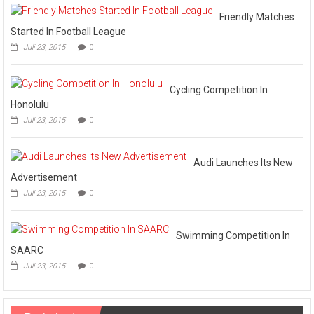
Cup
VI
Friendly Matches
Pertemukan
Started In Football League
Laskar
Juli 23, 2015
0
Omputaka
Vs
Askar
Omputaka
Cycling Competition In
Honolulu
Juli 23, 2015
0
Audi Launches Its New
Advertisement
Juli 23, 2015
0
Swimming Competition In
SAARC
Juli 23, 2015
0