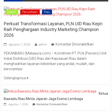
Khas
Kampar
“Lomang”
Daerah
Perusahaan
Riau
Perkuat Transformasi Layanan, PLN UID Riau Kepri
Raih Penghargaan Industry Marketing Champion
2026
pada
Komentar Dinonaktifkan
Agustus 7, 2026
admin
Perkuat
PEKANBARU (Mataaura.com) – Komitmen PT. PLN (Persero) Unit
Transforma
Induk Distribusi (UID) Riau dan Kepulauan Riau dalam
Layanan,
menghadirkan layanan kelistrikan yang andal, mudah, dan
PLN
berorientasi
UID
Riau
Selengkapnya
Kepri
Raih
Pengharga
Ketua
Industry
Bawaslu Riau Minta Jajaran Jaga Esensi Lembaga
Marketing
pada
Agustus 1, 2026
Komentar Dinonaktifkan
Champion
Ketua
Bawaslu