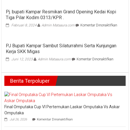
Ahmad
Yuzar
Pj. bupati Kampar Resmikan Grand Opening Kedai Kopi
Pimpin
Tiga Pilar Kodim 0313/KPR .
Apel
Siaga
pada
Februari 8, 2024
Admin Mataaura.com
Komentar Dinonaktifkan
Karhutla
Pj.
2026
bupati
Kampar
PJ Bupati Kampar Sambut Silaturrahmi Serta Kunjungan
Resmik
Kerja SKK Migas
Grand
Openin
pada
Juni 12, 2023
Admin Mataaura.com
Komentar Dinonaktifkan
Kedai
PJ
Kopi
Bupati
Tiga
Kampar
Pilar
Berita Terpoluper
Sambut
Kodim
Silaturrah
0313/K
Serta
.
Kunjunga
Kerja
SKK
Final Omputaka Cup VI Pertemukan Laskar Omputaka Vs Askar
Migas
Omputaka
pada
Juli 26, 2026
Komentar Dinonaktifkan
Final
Omputaka