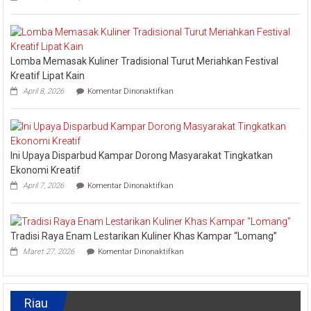
Kabupaten
Kampar
Kembali
Masuk
Nominasi
Lomba Memasak Kuliner Tradisional Turut Meriahkan Festival
Ajang
API
Kreatif Lipat Kain
Award
pada
April 8, 2026
Komentar Dinonaktifkan
2026,
Lomba
Kadis
Memasak
Parbud
Kuliner
Apresiasi
Tradisional
Pokdarwis
Turut
Ini Upaya Disparbud Kampar Dorong Masyarakat Tingkatkan
Meriahkan
Festival
Ekonomi Kreatif
Kreatif
pada
April 7, 2026
Komentar Dinonaktifkan
Lipat
Ini
Kain
Upaya
Disparbud
Kampar
Tradisi Raya Enam Lestarikan Kuliner Khas Kampar “Lomang”
Dorong
pada
Masyarakat
Maret 27, 2026
Komentar Dinonaktifkan
Tradisi
Tingkatkan
Raya
Ekonomi
Enam
Kreatif
Lestarikan
Riau
Kuliner