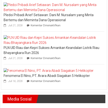
2026
Riau
Minta
Jajaran
Pledoi Pribadi Arief Setiawan: Dani M. Nursalam yang Minta
Jaga
Esensi
Bertemu dan Meminta Dana Operasional
Lembaga
pada
Juli 21, 2026
Komentar Dinonaktifkan
Pledoi
Pribadi
Arief
Setiawan:
Dani
PLN UID Riau dan Kepri Sukses Amankan Keandalan Listrik Riau
M.
Nursalam
Bhayangkara Run 2026
yang
pada
Juli 21, 2026
Komentar Dinonaktifkan
Minta
PLN
Bertemu
UID
dan
Riau
Meminta
dan
Dana
Fenomena El Nino, PT. Arara Abadi Siagakan 5 Helikopter
Kepri
Operasional
pada
Sukses
Juli 16, 2026
Komentar Dinonaktifkan
Fenomena
Amankan
El
Keandalan
Nino,
Listrik
PT.
Riau
Media Sosial
Arara
Bhayangkara
Abadi
Run
Siagakan
2026