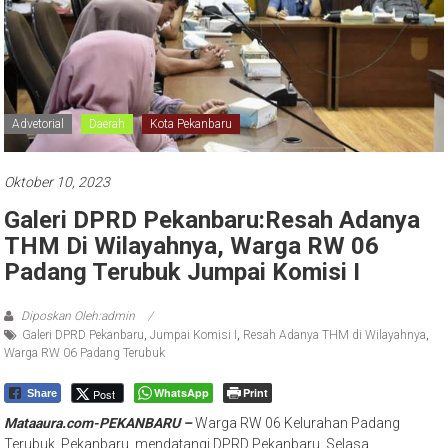
Advetorial
Daerah
Kota Pekanbaru
Oktober 10, 2023
Galeri DPRD Pekanbaru:Resah Adanya
THM Di Wilayahnya, Warga RW 06
Padang Terubuk Jumpai Komisi I
Diposkan Oleh:admin
Galeri DPRD Pekanbaru
,
Jumpai Komisi I
,
Resah Adanya THM di Wilayahnya
,
Warga RW 06 Padang Terubuk
WhatsApp
Print
Post
Share
Mataaura.com-PEKANBARU –
Warga RW 06 Kelurahan Padang
Terubuk, Pekanbaru, mendatangi DPRD Pekanbaru, Selasa