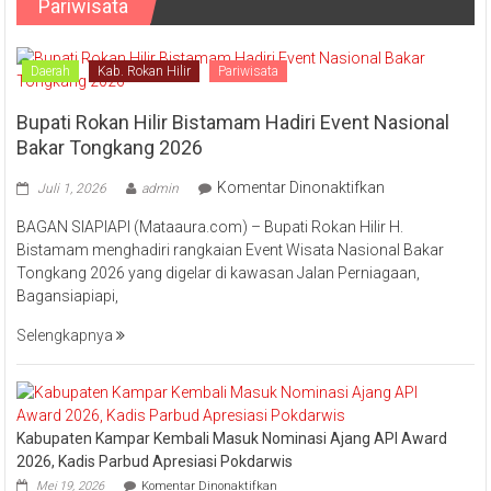
Pariwisata
Daerah
Kab. Rokan Hilir
Pariwisata
Bupati Rokan Hilir Bistamam Hadiri Event Nasional
Bakar Tongkang 2026
pada
Komentar Dinonaktifkan
Juli 1, 2026
admin
Bupati
BAGAN SIAPIAPI (Mataaura.com) – Bupati Rokan Hilir H.
Rokan
Bistamam menghadiri rangkaian Event Wisata Nasional Bakar
Hilir
Tongkang 2026 yang digelar di kawasan Jalan Perniagaan,
Bistamam
Bagansiapiapi,
Hadiri
Event
Selengkapnya
Nasional
Bakar
Tongkang
2026
Kabupaten Kampar Kembali Masuk Nominasi Ajang API Award
2026, Kadis Parbud Apresiasi Pokdarwis
pada
Mei 19, 2026
Komentar Dinonaktifkan