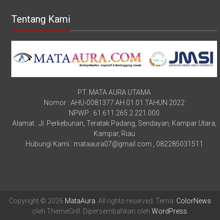
Tentang Kami
PT. MATA AURA UTAMA
Nomor : AHU-0081377.AH.01.01.TAHUN 2022
NPWP : 61.611.265.2.221.000
Alamat : Jl. Perkebunan, Teratak Padang, Sendayan, Kampar Utara,
Kampar, Riau
Hubungi Kami : mataaura07@gmail.com , 082285031511
Copyright © 2026
MataAura
. All rights reserved. Tema:
ColorNews
oleh ThemeGrill. Dipersembahkan oleh
WordPress
.