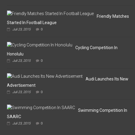
Final
Omputaka
Cup
VI
Friendly Matches
Pertemukan
Started In Football League
Laskar
Juli 23, 2015
0
Omputaka
Vs
Askar
Omputaka
Cycling Competition In
Honolulu
Juli 23, 2015
0
Audi Launches Its New
Advertisement
Juli 23, 2015
0
Swimming Competition In
SAARC
Juli 23, 2015
0