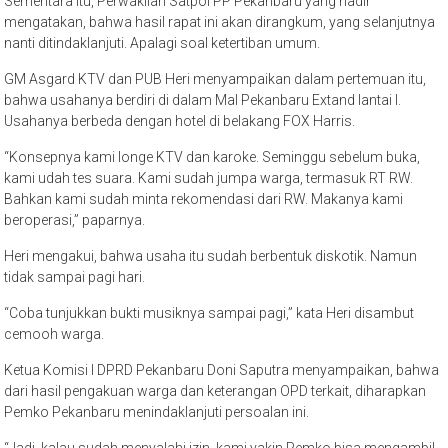
Sementara itu, Perwakilan Satpol PP Pekanbaru yang hadir
mengatakan, bahwa hasil rapat ini akan dirangkum, yang selanjutnya
nanti ditindaklanjuti. Apalagi soal ketertiban umum.
GM Asgard KTV dan PUB Heri menyampaikan dalam pertemuan itu,
bahwa usahanya berdiri di dalam Mal Pekanbaru Extand lantai I.
Usahanya berbeda dengan hotel di belakang FOX Harris.
“Konsepnya kami longe KTV dan karoke. Seminggu sebelum buka,
kami udah tes suara. Kami sudah jumpa warga, termasuk RT RW.
Bahkan kami sudah minta rekomendasi dari RW. Makanya kami
beroperasi,” paparnya.
Heri mengakui, bahwa usaha itu sudah berbentuk diskotik. Namun
tidak sampai pagi hari.
“Coba tunjukkan bukti musiknya sampai pagi,” kata Heri disambut
cemooh warga.
Ketua Komisi I DPRD Pekanbaru Doni Saputra menyampaikan, bahwa
dari hasil pengakuan warga dan keterangan OPD terkait, diharapkan
Pemko Pekanbaru menindaklanjuti persoalan ini.
“Jadi, kalau sudah menyalahi izin, kami yakin Pemko bisa mengambil