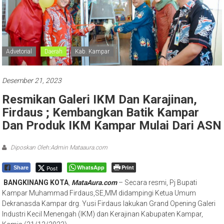
Advetorial
Daerah
Kab. Kampar
Desember 21, 2023
Resmikan Galeri IKM Dan Karajinan,
Firdaus ; Kembangkan Batik Kampar
Dan Produk IKM Kampar Mulai Dari ASN
Diposkan Oleh:Admin Mataaura.com
WhatsApp
Print
Post
Share
BANGKINANG
KOTA
,
MataAura.com
– Secara resmi, Pj Bupati
Kampar Muhammad Firdaus,SE,MM didampingi Ketua Umum
Dekranasda Kampar drg. Yusi Firdaus lakukan Grand Opening Galeri
Industri Kecil Menengah (IKM) dan Kerajinan Kabupaten Kampar,