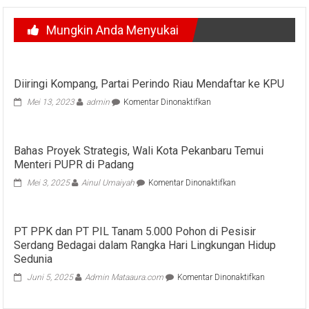
Mungkin Anda Menyukai
Diiringi Kompang, Partai Perindo Riau Mendaftar ke KPU
pada
Mei 13, 2023
admin
Komentar Dinonaktifkan
Diiringi
Kompang,
Partai
Bahas Proyek Strategis, Wali Kota Pekanbaru Temui
Perindo
Menteri PUPR di Padang
Riau
Mendaftar
pada
Mei 3, 2025
Ainul Umaiyah
Komentar Dinonaktifkan
ke
Bahas
KPU
Proyek
Strategis,
PT PPK dan PT PIL Tanam 5.000 Pohon di Pesisir
Wali
Serdang Bedagai dalam Rangka Hari Lingkungan Hidup
Kota
Pekanbaru
Sedunia
Temui
pada
Juni 5, 2025
Admin Mataaura.com
Komentar Dinonaktifkan
Menteri
PT
PUPR
PPK
di