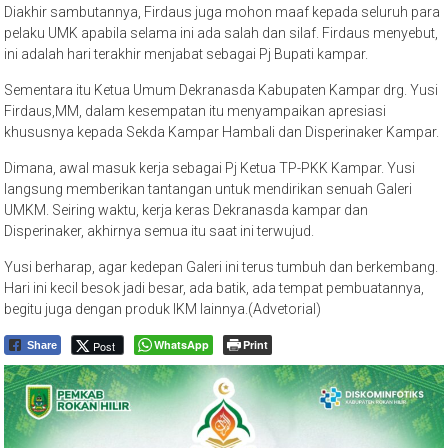
Diakhir sambutannya, Firdaus juga mohon maaf kepada seluruh para
pelaku UMK apabila selama ini ada salah dan silaf. Firdaus menyebut,
ini adalah hari terakhir menjabat sebagai Pj Bupati kampar.
Sementara itu Ketua Umum Dekranasda Kabupaten Kampar drg. Yusi
Firdaus,MM, dalam kesempatan itu menyampaikan apresiasi
khususnya kepada Sekda Kampar Hambali dan Disperinaker Kampar.
Dimana, awal masuk kerja sebagai Pj Ketua TP-PKK Kampar. Yusi
langsung memberikan tantangan untuk mendirikan senuah Galeri
UMKM. Seiring waktu, kerja keras Dekranasda kampar dan
Disperinaker, akhirnya semua itu saat ini terwujud.
Yusi berharap, agar kedepan Galeri ini terus tumbuh dan berkembang.
Hari ini kecil besok jadi besar, ada batik, ada tempat pembuatannya,
begitu juga dengan produk IKM lainnya.(Advetorial)
WhatsApp
Print
Post
Share