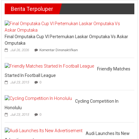
dan
Padang
Berita Terpoluper
PT
PIL
Tanam
5.000
Pohon
di
Final Omputaka Cup VI Pertemukan Laskar Omputaka Vs Askar
Pesisir
Omputaka
Serdang
pada
Juli 26, 2026
Komentar Dinonaktifkan
Bedagai
Final
dalam
Omputaka
Cup
Rangka
VI
Friendly Matches
Hari
Pertemukan
Lingkungan
Started In Football League
Laskar
Hidup
Juli 23, 2015
0
Omputaka
Sedunia
Vs
Askar
Omputaka
Cycling Competition In
Honolulu
Juli 23, 2015
0
Audi Launches Its New