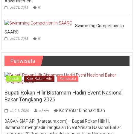
Advertisement
Juli 23, 2015
0
Swimming Competition In
SAARC
Juli 23, 2015
0
Pariwisata
Daerah
Kab. Rokan Hilir
Pariwisata
Bupati Rokan Hilir Bistamam Hadiri Event Nasional
Bakar Tongkang 2026
pada
Komentar Dinonaktifkan
Juli 1, 2026
admin
Bupati
BAGAN SIAPIAPI (Mataaura.com) – Bupati Rokan Hilir H.
Rokan
Bistamam menghadiri rangkaian Event Wisata Nasional Bakar
Hilir
Tongkang 2026 yang digelar di kawasan Jalan Perniagaan,