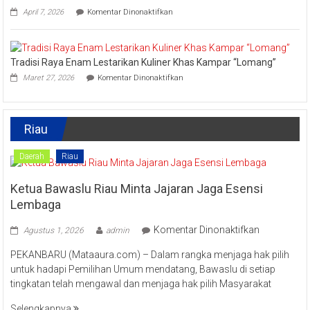
Kreatif
pada
April 7, 2026
Komentar Dinonaktifkan
Lipat
Ini
Kain
Upaya
Disparbud
Kampar
Tradisi Raya Enam Lestarikan Kuliner Khas Kampar “Lomang”
Dorong
pada
Masyarakat
Maret 27, 2026
Komentar Dinonaktifkan
Tradisi
Tingkatkan
Raya
Ekonomi
Enam
Kreatif
Lestarikan
Riau
Kuliner
Khas
Kampar
Daerah
Riau
“Lomang”
Ketua Bawaslu Riau Minta Jajaran Jaga Esensi
Lembaga
pada
Komentar Dinonaktifkan
Agustus 1, 2026
admin
Ketua
PEKANBARU (Mataaura.com) – Dalam rangka menjaga hak pilih
Bawaslu
untuk hadapi Pemilihan Umum mendatang, Bawaslu di setiap
Riau
tingkatan telah mengawal dan menjaga hak pilih Masyarakat
Minta
Jajaran
Selengkapnya