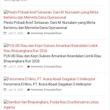
Jaga
Esensi
Lembaga
Pledoi Pribadi Arief Setiawan: Dani M. Nursalam yang Minta
Bertemu dan Meminta Dana Operasional
pada
Juli 21, 2026
Komentar Dinonaktifkan
Pledoi
Pribadi
Arief
Setiawan:
Dani
PLN UID Riau dan Kepri Sukses Amankan Keandalan Listrik Riau
M.
Nursalam
Bhayangkara Run 2026
yang
pada
Juli 21, 2026
Komentar Dinonaktifkan
Minta
PLN
Bertemu
UID
dan
Riau
Meminta
dan
Dana
Fenomena El Nino, PT. Arara Abadi Siagakan 5 Helikopter
Kepri
Operasional
pada
Sukses
Juli 16, 2026
Komentar Dinonaktifkan
Fenomena
Amankan
El
Keandalan
Nino,
Listrik
PT.
Riau
Arara
Bhayangkara