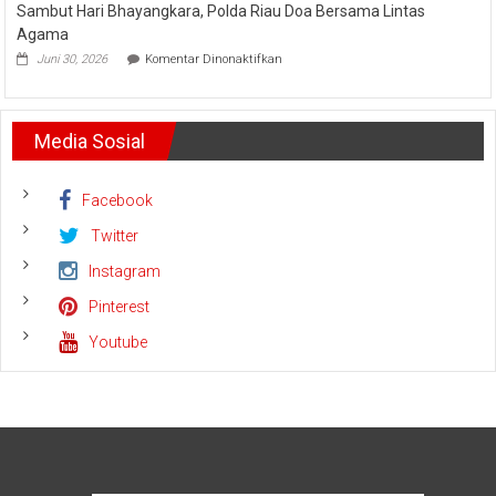
Sambut Hari Bhayangkara, Polda Riau Doa Bersama Lintas
Abadi
Run
Siagakan
2026
Agama
5
pada
Juni 30, 2026
Komentar Dinonaktifkan
Helikopter
Sambut
Hari
Bhayangkara,
Polda
Media Sosial
Riau
Doa
Bersama
Lintas
Facebook
Agama
Twitter
Instagram
Pinterest
Youtube