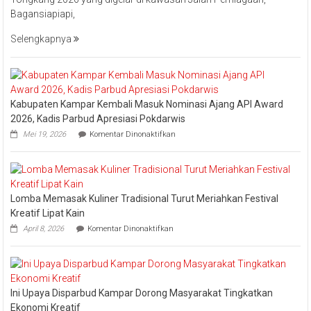
Bistamam
Bagansiapiapi,
Hadiri
Event
Selengkapnya
Nasional
Bakar
Tongkang
2026
Kabupaten Kampar Kembali Masuk Nominasi Ajang API Award
2026, Kadis Parbud Apresiasi Pokdarwis
pada
Mei 19, 2026
Komentar Dinonaktifkan
Kabupaten
Kampar
Kembali
Masuk
Nominasi
Lomba Memasak Kuliner Tradisional Turut Meriahkan Festival
Ajang
API
Kreatif Lipat Kain
Award
pada
April 8, 2026
Komentar Dinonaktifkan
2026,
Lomba
Kadis
Memasak
Parbud
Kuliner
Apresiasi
Tradisional
Pokdarwis
Turut
Ini Upaya Disparbud Kampar Dorong Masyarakat Tingkatkan
Meriahkan
Festival
Ekonomi Kreatif