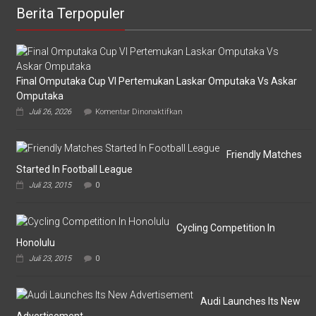
Berita Terpopuler
Final Omputaka Cup VI Pertemukan Laskar Omputaka Vs Askar
Omputaka
pada
Juli 26, 2026
Komentar Dinonaktifkan
Final
Omputaka
Cup
VI
Friendly Matches
Pertemukan
Started In Football League
Laskar
Juli 23, 2015
0
Omputaka
Vs
Askar
Omputaka
Cycling Competition In
Honolulu
Juli 23, 2015
0
Audi Launches Its New