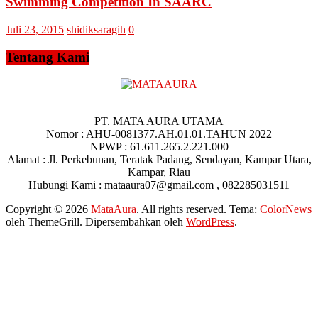
Swimming Competition In SAARC
Juli 23, 2015
shidiksaragih
0
Tentang Kami
PT. MATA AURA UTAMA
Nomor : AHU-0081377.AH.01.01.TAHUN 2022
NPWP : 61.611.265.2.221.000
Alamat : Jl. Perkebunan, Teratak Padang, Sendayan, Kampar Utara,
Kampar, Riau
Hubungi Kami : mataaura07@gmail.com , 082285031511
Copyright © 2026
MataAura
. All rights reserved. Tema:
ColorNews
oleh ThemeGrill. Dipersembahkan oleh
WordPress
.