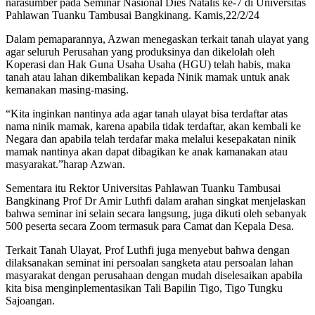
narasumber pada Seminar Nasional Dies Natalis ke-7 di Universitas
Pahlawan Tuanku Tambusai Bangkinang. Kamis,22/2/24
Dalam pemaparannya, Azwan menegaskan terkait tanah ulayat yang
agar seluruh Perusahan yang produksinya dan dikelolah oleh
Koperasi dan Hak Guna Usaha Usaha (HGU) telah habis, maka
tanah atau lahan dikembalikan kepada Ninik mamak untuk anak
kemanakan masing-masing.
“Kita inginkan nantinya ada agar tanah ulayat bisa terdaftar atas
nama ninik mamak, karena apabila tidak terdaftar, akan kembali ke
Negara dan apabila telah terdafar maka melalui kesepakatan ninik
mamak nantinya akan dapat dibagikan ke anak kamanakan atau
masyarakat.”harap Azwan.
Sementara itu Rektor Universitas Pahlawan Tuanku Tambusai
Bangkinang Prof Dr Amir Luthfi dalam arahan singkat menjelaskan
bahwa seminar ini selain secara langsung, juga dikuti oleh sebanyak
500 peserta secara Zoom termasuk para Camat dan Kepala Desa.
Terkait Tanah Ulayat, Prof Luthfi juga menyebut bahwa dengan
dilaksanakan seminat ini persoalan sangketa atau persoalan lahan
masyarakat dengan perusahaan dengan mudah diselesaikan apabila
kita bisa menginplementasikan Tali Bapilin Tigo, Tigo Tungku
Sajoangan.