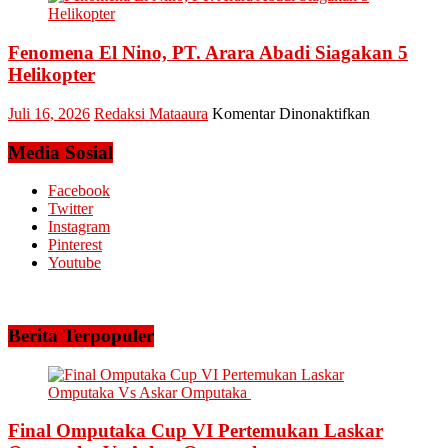
dan
Riau
Meminta
dan
Dana
Fenomena El Nino, PT. Arara Abadi Siagakan 5
Kepri
Operasional
Sukses
Helikopter
Amankan
Keandalan
pada
Juli 16, 2026
Redaksi Mataaura
Komentar Dinonaktifkan
Listrik
Fenomena
Riau
El
Media Sosial
Bhayangkar
Nino,
Run
PT.
Facebook
2026
Arara
Twitter
Abadi
Instagram
Siagakan
Pinterest
5
Youtube
Helikopter
Berita Terpopuler
Final Omputaka Cup VI Pertemukan Laskar