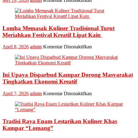
Mei 19, 2026
admin
Komentar Dinonaktifkan
Kabupaten
Kampar
Kembali
Masuk
Lomba Memasak Kuliner Tradisional Turut
Nominasi
Ajang
Meriahkan Festival Kreatif Lipat Kain
API
Award
pada
April 8, 2026
admin
Komentar Dinonaktifkan
2026,
Lomba
Kadis
Memasak
Parbud
Kuliner
Apresiasi
Tradisional
Pokdarwis
Ini Upaya Disparbud Kampar Dorong Masyarakat
Turut
Meriahkan
Tingkatkan Ekonomi Kreatif
Festival
Kreatif
pada
April 7, 2026
admin
Komentar Dinonaktifkan
Lipat
Ini
Kain
Upaya
Disparbud
Kampar
Tradisi Raya Enam Lestarikan Kuliner Khas
Dorong
Masyarakat
Kampar “Lomang”
Tingkatkan
Ekonomi