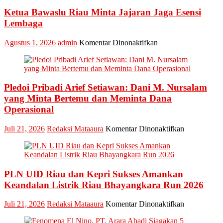
Marketing
Ketua Bawaslu Riau Minta Jajaran Jaga Esensi
Champion
Lembaga
2026
pada
Agustus 1, 2026
admin
Komentar Dinonaktifkan
Ketua
Bawaslu
Riau
Minta
Pledoi Pribadi Arief Setiawan: Dani M. Nursalam
Jajaran
Jaga
yang Minta Bertemu dan Meminta Dana
Esensi
Operasional
Lembaga
pada
Juli 21, 2026
Redaksi Mataaura
Komentar Dinonaktifkan
Pledoi
Pribadi
Arief
Setiawan:
PLN UID Riau dan Kepri Sukses Amankan
Dani
M.
Keandalan Listrik Riau Bhayangkara Run 2026
Nursalam
yang
pada
Juli 21, 2026
Redaksi Mataaura
Komentar Dinonaktifkan
Minta
PLN
Bertemu
UID