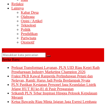
Redaksi
Lainnya
Kabar Desa
Olahraga
Opini / Artikel
Teknologi
Politik
Pendidikan
Pariwisata
Otomotif
×
Berita Baru:
Perkuat Transformasi Layanan, PLN UID Riau Kepri Raih
Penghargaan Industry Marketing Champion 2026
Fraksi PKB Kawal Ranperda Perlindungan Petani dan
Nelayan, Ramli: Harus Jadi Perda Berdampak Nyata
PLN Pastikan Kesiapan Personel Jaga Keandalan Listrik
Jelang HUT RI ke-81 di Pasir Pengaraian
Srikandi PLN Tebar Inspirasi Hingga Pelosok Kepulauan
Meranti
Ketua Bawaslu Riau Minta Jajaran Jaga Esensi Lembaga