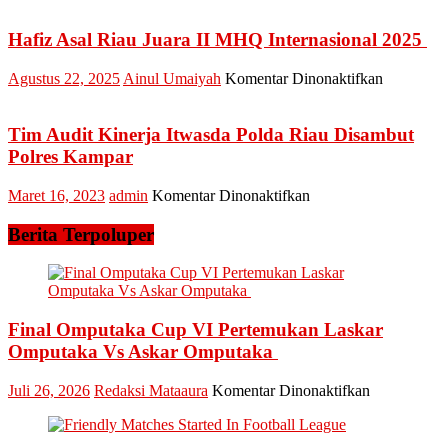
Bantuan
Hukum
Hafiz Asal Riau Juara II MHQ Internasional 2025
Gratis,
Peradi
pada
Agustus 22, 2025
Ainul Umaiyah
Komentar Dinonaktifkan
MoU
Hafiz
Dengan
Asal
PWI
Riau
Tim Audit Kinerja Itwasda Polda Riau Disambut
Pekanbaru
Juara
Polres Kampar
II
MHQ
pada
Maret 16, 2023
admin
Komentar Dinonaktifkan
Internasio
Tim
2025
Audit
Berita Terpoluper
Kinerja
Itwasda
Polda
Riau
Disambut
Final Omputaka Cup VI Pertemukan Laskar
Polres
Omputaka Vs Askar Omputaka
Kampar
pada
Juli 26, 2026
Redaksi Mataaura
Komentar Dinonaktifkan
Final
Omputaka
Cup