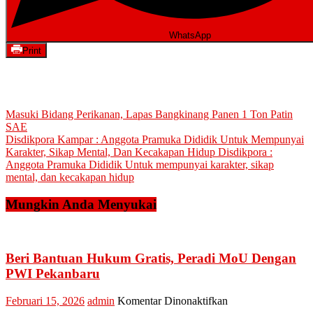
WhatsApp
Print
Navigasi
Masuki Bidang Perikanan, Lapas Bangkinang Panen 1 Ton Patin
SAE
pos
Disdikpora Kampar : Anggota Pramuka Dididik Untuk Mempunyai
Karakter, Sikap Mental, Dan Kecakapan Hidup Disdikpora :
Anggota Pramuka Dididik Untuk mempunyai karakter, sikap
mental, dan kecakapan hidup
Mungkin Anda Menyukai
Beri Bantuan Hukum Gratis, Peradi MoU Dengan
PWI Pekanbaru
pada
Februari 15, 2026
admin
Komentar Dinonaktifkan
Beri