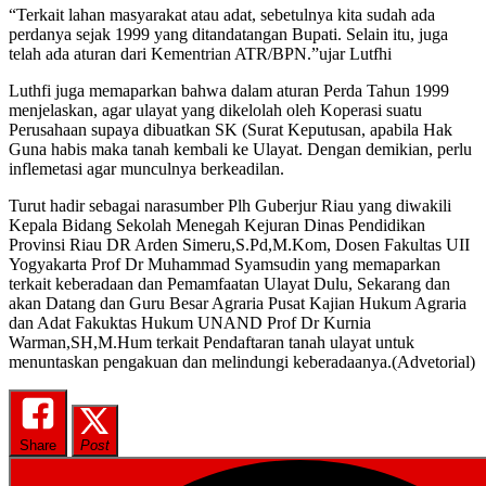
“Terkait lahan masyarakat atau adat, sebetulnya kita sudah ada
perdanya sejak 1999 yang ditandatangan Bupati. Selain itu, juga
telah ada aturan dari Kementrian ATR/BPN.”ujar Lutfhi
Luthfi juga memaparkan bahwa dalam aturan Perda Tahun 1999
menjelaskan, agar ulayat yang dikelolah oleh Koperasi suatu
Perusahaan supaya dibuatkan SK (Surat Keputusan, apabila Hak
Guna habis maka tanah kembali ke Ulayat. Dengan demikian, perlu
inflemetasi agar munculnya berkeadilan.
Turut hadir sebagai narasumber Plh Guberjur Riau yang diwakili
Kepala Bidang Sekolah Menegah Kejuran Dinas Pendidikan
Provinsi Riau DR Arden Simeru,S.Pd,M.Kom, Dosen Fakultas UII
Yogyakarta Prof Dr Muhammad Syamsudin yang memaparkan
terkait keberadaan dan Pemamfaatan Ulayat Dulu, Sekarang dan
akan Datang dan Guru Besar Agraria Pusat Kajian Hukum Agraria
dan Adat Fakuktas Hukum UNAND Prof Dr Kurnia
Warman,SH,M.Hum terkait Pendaftaran tanah ulayat untuk
menuntaskan pengakuan dan melindungi keberadaanya.(Advetorial)
Share
Post