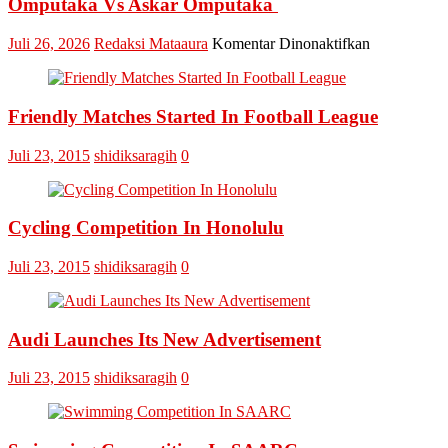
Omputaka Vs Askar Omputaka
pada
Juli 26, 2026
Redaksi Mataaura
Komentar Dinonaktifkan
Final
Omputaka
Cup
Friendly Matches Started In Football League
VI
Pertemukan
Laskar
Juli 23, 2015
shidiksaragih
0
Omputaka
Vs
Askar
Omputaka
Cycling Competition In Honolulu
Juli 23, 2015
shidiksaragih
0
Audi Launches Its New Advertisement
Juli 23, 2015
shidiksaragih
0