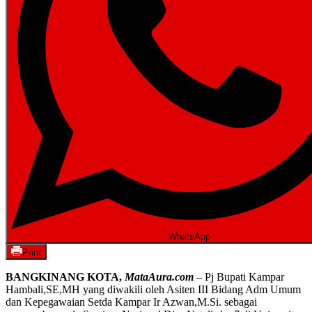
WhatsApp
Print
BANGKINANG KOTA,
MataAura.com
– Pj Bupati Kampar
Hambali,SE,MH yang diwakili oleh Asiten III Bidang Adm Umum
dan Kepegawaian Setda Kampar Ir Azwan,M.Si. sebagai