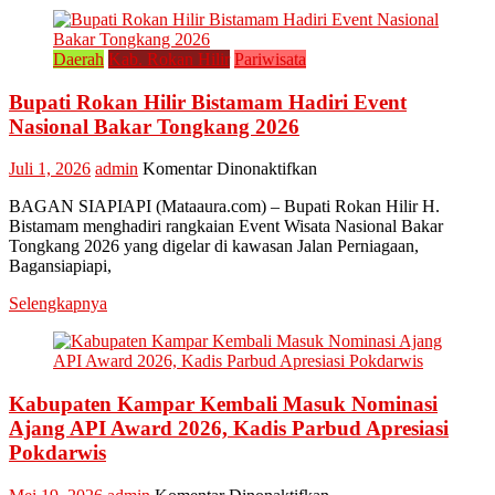
Daerah
Kab. Rokan Hilir
Pariwisata
Bupati Rokan Hilir Bistamam Hadiri Event
Nasional Bakar Tongkang 2026
pada
Juli 1, 2026
admin
Komentar Dinonaktifkan
Bupati
BAGAN SIAPIAPI (Mataaura.com) – Bupati Rokan Hilir H.
Rokan
Bistamam menghadiri rangkaian Event Wisata Nasional Bakar
Hilir
Tongkang 2026 yang digelar di kawasan Jalan Perniagaan,
Bistamam
Bagansiapiapi,
Hadiri
Event
Selengkapnya
Nasional
Bakar
Tongkang
2026
Kabupaten Kampar Kembali Masuk Nominasi
Ajang API Award 2026, Kadis Parbud Apresiasi
Pokdarwis
pada