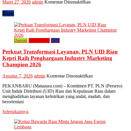
pada
Maret 27, 2026
admin
Komentar Dinonaktifkan
Kreatif
Tradisi
Raya
Riau
Enam
Lestarikan
Kuliner
Khas
Kampar
Daerah
Perusahaan
Riau
“Lomang”
Perkuat Transformasi Layanan, PLN UID Riau
Kepri Raih Penghargaan Industry Marketing
Champion 2026
pada
Agustus 7, 2026
admin
Komentar Dinonaktifkan
Perkuat
PEKANBARU (Mataaura.com) – Komitmen PT. PLN (Persero)
Transformasi
Unit Induk Distribusi (UID) Riau dan Kepulauan Riau dalam
Layanan,
menghadirkan layanan kelistrikan yang andal, mudah, dan
PLN
berorientasi
UID
Riau
Selengkapnya
Kepri
Raih
Penghargaan
Industry