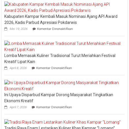
Tongkang
2026
Kabupaten Kampar Kembali Masuk Nominasi Ajang API Award
2026, Kadis Parbud Apresiasi Pokdarwis
pada
Mei 19, 2026
Komentar Dinonaktifkan
Kabupaten
Kampar
Kembali
Masuk
Nominasi
Lomba Memasak Kuliner Tradisional Turut Meriahkan Festival
Ajang
API
Kreatif Lipat Kain
Award
pada
April 8, 2026
Komentar Dinonaktifkan
2026,
Lomba
Kadis
Memasak
Parbud
Kuliner
Apresiasi
Tradisional
Pokdarwis
Turut
Ini Upaya Disparbud Kampar Dorong Masyarakat Tingkatkan
Meriahkan
Festival
Ekonomi Kreatif
Kreatif
pada
April 7, 2026
Komentar Dinonaktifkan
Lipat
Ini
Kain
Upaya
Disparbud
Kampar
Tradisi Raya Enam Lestarikan Kuliner Khas Kampar “Lomang”
Dorong