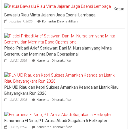
Raih
Pengharga
Ketua
Industry
Bawaslu Riau Minta Jajaran Jaga Esensi Lembaga
Marketing
pada
Agustus 1, 2026
Komentar Dinonaktifkan
Champion
Ketua
Bawaslu
2026
Riau
Minta
Jajaran
Pledoi Pribadi Arief Setiawan: Dani M. Nursalam yang Minta
Jaga
Esensi
Bertemu dan Meminta Dana Operasional
Lembaga
pada
Juli 21, 2026
Komentar Dinonaktifkan
Pledoi
Pribadi
Arief
Setiawan:
Dani
PLN UID Riau dan Kepri Sukses Amankan Keandalan Listrik Riau
M.
Nursalam
Bhayangkara Run 2026
yang
pada
Juli 21, 2026
Komentar Dinonaktifkan
Minta
PLN
Bertemu
UID
dan
Riau
Meminta
dan
Dana
Fenomena El Nino, PT. Arara Abadi Siagakan 5 Helikopter
Kepri
Operasional
pada
Sukses
Juli 16, 2026
Komentar Dinonaktifkan