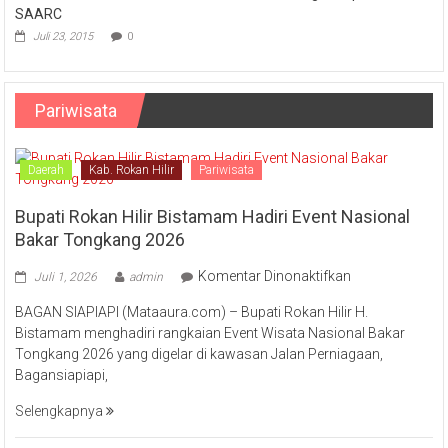
SAARC
Juli 23, 2015
0
Pariwisata
Daerah
Kab. Rokan Hilir
Pariwisata
Bupati Rokan Hilir Bistamam Hadiri Event Nasional
Bakar Tongkang 2026
pada
Komentar Dinonaktifkan
Juli 1, 2026
admin
Bupati
BAGAN SIAPIAPI (Mataaura.com) – Bupati Rokan Hilir H.
Rokan
Bistamam menghadiri rangkaian Event Wisata Nasional Bakar
Hilir
Tongkang 2026 yang digelar di kawasan Jalan Perniagaan,
Bistamam
Bagansiapiapi,
Hadiri
Event
Selengkapnya
Nasional
Bakar