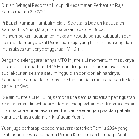
Qur’an Sebagai Pedoman Hidup, di Kecamatan Perhentian Raja.
Kamis malam,29/2/24
Pj Bupati kampar Hambali melalui Sekretaris Daerah Kabupaten
Kampar Drs Yusri,M.Si, membacakan pidato Pj Bupati
menyampaikan ucapan terimakasih kepada panitia kabupaten dan
Lokal serta masyarakat Perhentian Raja yang telah mendukung dan
mensukseskan penyelenggaraan MTQ ini.
Dengan diselenggarakannya MTQ Ini, melalui momentum masuknya
bukan suci Ramadhan 1445 H, dan dengan dilantunkan ayart-ayat
suci al-qur’an selama satu minggu oleh qori-qori’ah nantinya,
Kabupaten Kampar khususnya Perhentian Raja mendapatkan berkah
dari Allah Swt.
“Selain itu melalui MTQ ini, semoga kita semua diberikan peningkatan
ketauladanan diri sebagai pedoman hidup sehari-hari. Karena dengan
membaca al-qur’an akan memberikan ketenangan jiwa dan pahala
yang luar biasa dalam diri kita”ucap Yusri”.
Yusri juga berharap kepada masyarakat terkait Pemilu 2024 yang
telah usai, bahwa atas nama Pemda Kampar dan Lembaga Adat