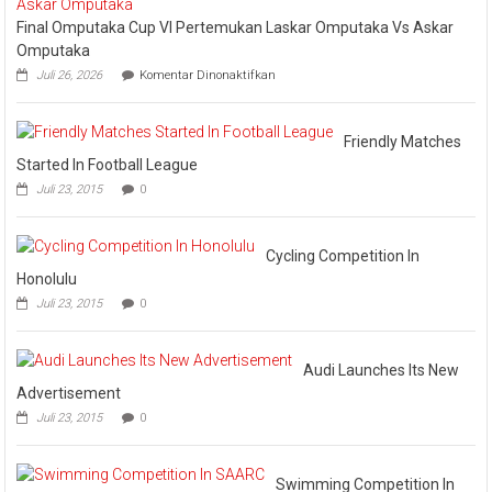
Kubur
dan
Final Omputaka Cup VI Pertemukan Laskar Omputaka Vs Askar
Raya
Omputaka
Enam
pada
Juli 26, 2026
Komentar Dinonaktifkan
Final
Omputaka
Cup
VI
Friendly Matches
Pertemukan
Started In Football League
Laskar
Juli 23, 2015
0
Omputaka
Vs
Askar
Omputaka
Cycling Competition In
Honolulu
Juli 23, 2015
0
Audi Launches Its New
Advertisement
Juli 23, 2015
0
Swimming Competition In