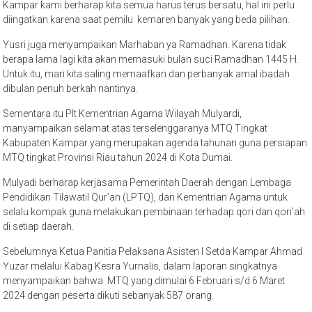
Kampar kami berharap kita semua harus terus bersatu, hal ini perlu
diingatkan karena saat pemilu kemaren banyak yang beda pilihan.
Yusri juga menyampaikan Marhaban ya Ramadhan. Karena tidak
berapa lama lagi kita akan memasuki bulan suci Ramadhan 1445 H.
Untuk itu, mari kita saling memaafkan dan perbanyak amal ibadah
dibulan penuh berkah nantinya.
Sementara itu Plt Kementrian Agama Wilayah Mulyardi,
manyampaikan selamat atas terselenggaranya MTQ Tingkat
Kabupaten Kampar yang merupakan agenda tahunan guna persiapan
MTQ tingkat Provinsi Riau tahun 2024 di Kota Dumai.
Mulyadi berharap kerjasama Pemerintah Daerah dengan Lembaga
Pendidikan Tilawatil Qur’an (LPTQ), dan Kementrian Agama untuk
selalu kompak guna melakukan pembinaan terhadap qori dan qori’ah
di setiap daerah.
Sebelumnya Ketua Panitia Pelaksana Asisten I Setda Kampar Ahmad
Yuzar melalui Kabag Kesra Yurnalis, dalam laporan singkatnya
menyampaikan bahwa MTQ yang dimulai 6 Februari s/d 6 Maret
2024 dengan peserta dikuti sebanyak 587 orang.