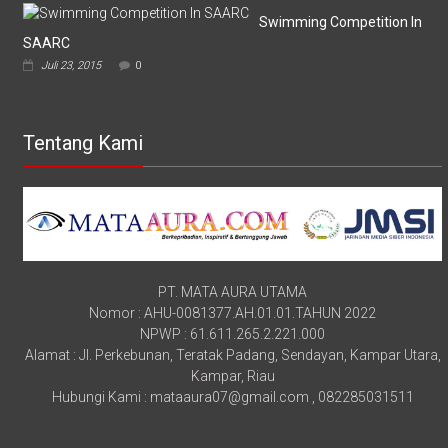
Swimming Competition In
SAARC
Juli 23, 2015
0
Tentang Kami
PT. MATA AURA UTAMA
Nomor : AHU-0081377.AH.01.01.TAHUN 2022
NPWP : 61.611.265.2.221.000
Alamat : Jl. Perkebunan, Teratak Padang, Sendayan, Kampar Utara,
Kampar, Riau
Hubungi Kami : mataaura07@gmail.com , 082285031511