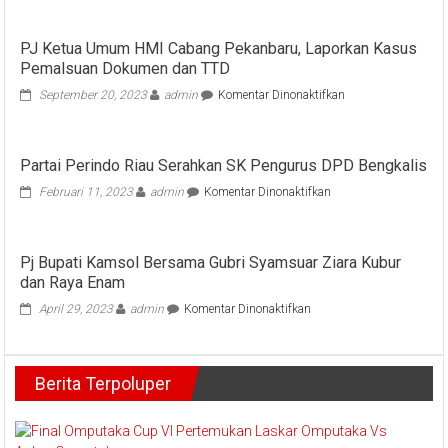
PJ Ketua Umum HMI Cabang Pekanbaru, Laporkan Kasus
Pemalsuan Dokumen dan TTD
pada
September 20, 2023
admin
Komentar Dinonaktifkan
PJ
Ketua
Umum
Partai Perindo Riau Serahkan SK Pengurus DPD Bengkalis
HMI
Cabang
pada
Februari 11, 2023
admin
Komentar Dinonaktifkan
Pekanbaru,
Partai
Laporkan
Perindo
Kasus
Riau
Pemalsuan
Pj Bupati Kamsol Bersama Gubri Syamsuar Ziara Kubur
Serahkan
Dokumen
dan Raya Enam
SK
dan
Pengurus
pada
April 29, 2023
admin
Komentar Dinonaktifkan
TTD
DPD
Pj
Bengkalis
Bupati
Kamsol
Berita Terpoluper
Bersama
Gubri
Syamsuar
Ziara