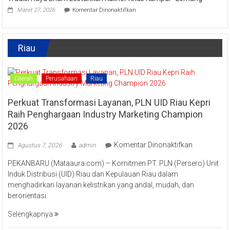
pada
Masyarakat
Maret 27, 2026
Komentar Dinonaktifkan
Tradisi
Tingkatkan
Raya
Ekonomi
Enam
Kreatif
Lestarikan
Riau
Kuliner
Khas
Kampar
“Lomang”
Daerah
Perusahaan
Riau
Perkuat Transformasi Layanan, PLN UID Riau Kepri
Raih Penghargaan Industry Marketing Champion
2026
pada
Komentar Dinonaktifkan
Agustus 7, 2026
admin
Perkuat
PEKANBARU (Mataaura.com) – Komitmen PT. PLN (Persero) Unit
Transforma
Induk Distribusi (UID) Riau dan Kepulauan Riau dalam
Layanan,
menghadirkan layanan kelistrikan yang andal, mudah, dan
PLN
berorientasi
UID
Riau
Selengkapnya
Kepri