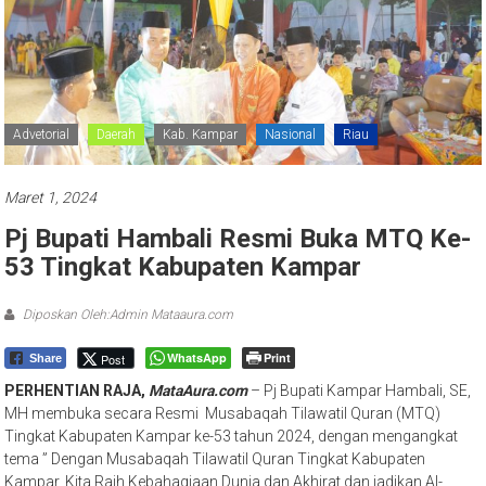
Advetorial
Daerah
Kab. Kampar
Nasional
Riau
Maret 1, 2024
Pj Bupati Hambali Resmi Buka MTQ Ke-
53 Tingkat Kabupaten Kampar
Diposkan Oleh:Admin Mataaura.com
WhatsApp
Print
Post
Share
PERHENTIAN RAJA,
MataAura.com
– Pj Bupati Kampar Hambali, SE,
MH membuka secara Resmi Musabaqah Tilawatil Quran (MTQ)
Tingkat Kabupaten Kampar ke-53 tahun 2024, dengan mengangkat
tema ” Dengan Musabaqah Tilawatil Quran Tingkat Kabupaten
Kampar, Kita Raih Kebahagiaan Dunia dan Akhirat dan jadikan Al-