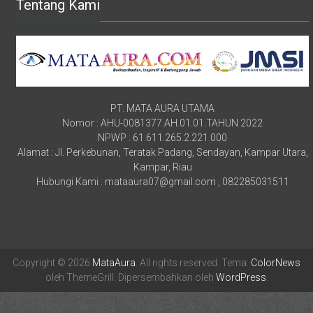
Tentang Kami
PT. MATA AURA UTAMA
Nomor : AHU-0081377.AH.01.01.TAHUN 2022
NPWP : 61.611.265.2.221.000
Alamat : Jl. Perkebunan, Teratak Padang, Sendayan, Kampar Utara,
Kampar, Riau
Hubungi Kami : mataaura07@gmail.com , 082285031511
Copyright © 2026
MataAura
. All rights reserved. Tema:
ColorNews
oleh ThemeGrill. Dipersembahkan oleh
WordPress
.