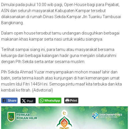
Dimulai pada pukul 10.00 wib pagi, Open House bagi para Pejabat,
ASN dan seluruh masyarakat Kabupaten Kampar tersebut
dilaksanakan di rumah Dinas Sekda Kampar Jln Tuanku Tambusai
Bangkinang.
Dalam open house tersebut tamu undangan disuguhkan berbagai
makanan khas kampar serta nasi untuk waktu siangnya.
Terlihat sampai siang ini, para tamu atau masyarakat bersama
keluarga dari berbagai kalangan hadir guna menjalin silaturahmi
dengan Plh Sekda serta antar sesama muslim.
Plh Sekda Ahmad Yuzar menyampaikan mohon maaaf lahir dan
batin, serta terima kasih atas kunjungan di hari kemenangan umat
muslim Idul Fitri 1445H ini. Semoga pintu maaf kita terbuka dan kita
kembali ke fitrah. (Advetorial)
WhatsApp
Print
Post
Share