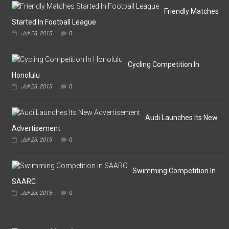
Cup
VI
Friendly Matches
Pertemukan
Started In Football League
Laskar
Juli 23, 2015
0
Omputaka
Vs
Askar
Omputaka
Cycling Competition In
Honolulu
Juli 23, 2015
0
Audi Launches Its New
Advertisement
Juli 23, 2015
0
Swimming Competition In
SAARC
Juli 23, 2015
0