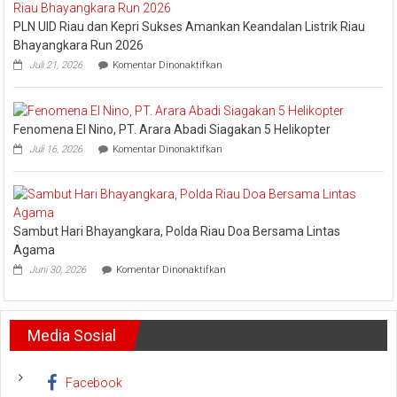
Dani
PLN UID Riau dan Kepri Sukses Amankan Keandalan Listrik Riau
M.
Nursalam
Bhayangkara Run 2026
yang
pada
Juli 21, 2026
Komentar Dinonaktifkan
Minta
PLN
Bertemu
UID
dan
Riau
Meminta
dan
Dana
Fenomena El Nino, PT. Arara Abadi Siagakan 5 Helikopter
Kepri
Operasional
pada
Sukses
Juli 16, 2026
Komentar Dinonaktifkan
Fenomena
Amankan
El
Keandalan
Nino,
Listrik
PT.
Riau
Arara
Bhayangkara
Sambut Hari Bhayangkara, Polda Riau Doa Bersama Lintas
Abadi
Run
Siagakan
2026
Agama
5
pada
Juni 30, 2026
Komentar Dinonaktifkan
Helikopter
Sambut
Hari
Bhayangkara,
Polda
Media Sosial
Riau
Doa
Bersama
Lintas
Facebook
Agama