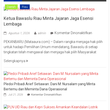
Khas
Kampar
Daerah
Riau
“Lomang”
Ketua Bawaslu Riau Minta Jajaran Jaga Esensi
Lembaga
pada
Komentar Dinonaktifkan
Agustus 1, 2026
admin
Ketua
PEKANBARU (Mataaura.com) – Dalam rangka menjaga hak pilih
Bawaslu
untuk hadapi Pemilihan Umum mendatang, Bawaslu di setiap
Riau
tingkatan telah mengawal dan menjaga hak pilih Masyarakat
Minta
Jajaran
Selengkapnya
Jaga
Esensi
Lembaga
Pledoi Pribadi Arief Setiawan: Dani M. Nursalam yang Minta
Bertemu dan Meminta Dana Operasional
pada
Juli 21, 2026
Komentar Dinonaktifkan
Pledoi
Pribadi
Arief
Setiawan: