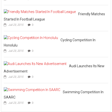
Final
Omputaka
Cup
VI
Friendly Matches
Pertemukan
Started In Football League
Laskar
Juli 23, 2015
0
Omputaka
Vs
Askar
Omputaka
Cycling Competition In
Honolulu
Juli 23, 2015
0
Audi Launches Its New
Advertisement
Juli 23, 2015
0
Swimming Competition In
SAARC
Juli 23, 2015
0