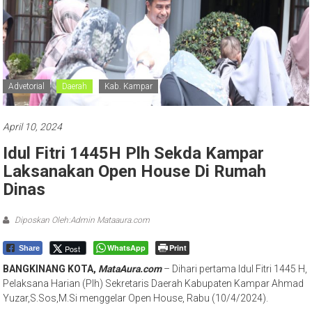
Advetorial
Daerah
Kab. Kampar
April 10, 2024
Idul Fitri 1445H Plh Sekda Kampar
Laksanakan Open House Di Rumah
Dinas
Diposkan Oleh:Admin Mataaura.com
WhatsApp
Print
Post
Share
BANGKINANG KOTA,
MataAura.com
– Dihari pertama Idul Fitri 1445 H,
Pelaksana Harian (Plh) Sekretaris Daerah Kabupaten Kampar Ahmad
Yuzar,S.Sos,M.Si menggelar Open House, Rabu (10/4/2024).