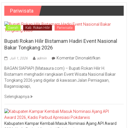
Pariwisata
Daerah
Kab. Rokan Hilir
Pariwisata
Bupati Rokan Hilir Bistamam Hadiri Event Nasional
Bakar Tongkang 2026
pada
Komentar Dinonaktifkan
Juli 1, 2026
admin
Bupati
BAGAN SIAPIAPI (Mataaura.com) – Bupati Rokan Hilir H.
Rokan
Bistamam menghadiri rangkaian Event Wisata Nasional Bakar
Hilir
Tongkang 2026 yang digelar di kawasan Jalan Perniagaan,
Bistamam
Bagansiapiapi,
Hadiri
Event
Selengkapnya
Nasional
Bakar
Tongkang
2026
Kabupaten Kampar Kembali Masuk Nominasi Ajang API Award