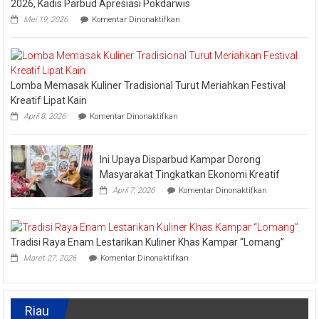
2026, Kadis Parbud Apresiasi Pokdarwis
pada
Mei 19, 2026
Komentar Dinonaktifkan
Kabupaten
Kampar
Kembali
Masuk
Nominasi
Lomba Memasak Kuliner Tradisional Turut Meriahkan Festival
Ajang
API
Kreatif Lipat Kain
Award
pada
April 8, 2026
Komentar Dinonaktifkan
2026,
Lomba
Kadis
Memasak
Parbud
Kuliner
Apresiasi
Ini Upaya Disparbud Kampar Dorong
Tradisional
Pokdarwis
Turut
Masyarakat Tingkatkan Ekonomi Kreatif
Meriahkan
pada
April 7, 2026
Komentar Dinonaktifkan
Festival
Ini
Kreatif
Upaya
Lipat
Disparbud
Kain
Kampar
Tradisi Raya Enam Lestarikan Kuliner Khas Kampar “Lomang”
Dorong
pada
Masyarakat
Maret 27, 2026
Komentar Dinonaktifkan
Tradisi
Tingkatkan
Raya
Ekonomi
Enam
Kreatif
Lestarikan
Riau
Kuliner