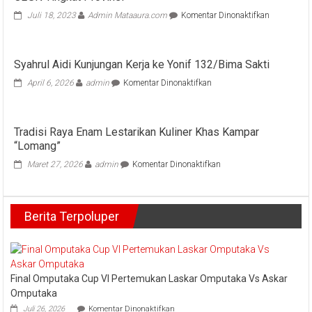
pada
Juli 18, 2023
Admin Mataaura.com
Komentar Dinonaktifkan
SMAN
1
Bangkinan
Syahrul Aidi Kunjungan Kerja ke Yonif 132/Bima Sakti
Kota
Lepas
pada
April 6, 2026
admin
Komentar Dinonaktifkan
Keberangka
Syahrul
Atlet
Aidi
O2SN
Kunjungan
Tingkat
Tradisi Raya Enam Lestarikan Kuliner Khas Kampar
Kerja ke
Provinsi
“Lomang”
Yonif
132/Bima
pada
Maret 27, 2026
admin
Komentar Dinonaktifkan
Sakti
Tradisi
Raya
Enam
Berita Terpoluper
Lestarikan
Kuliner
Khas
Kampar
“Lomang”
Final Omputaka Cup VI Pertemukan Laskar Omputaka Vs Askar
Omputaka
pada
Juli 26, 2026
Komentar Dinonaktifkan