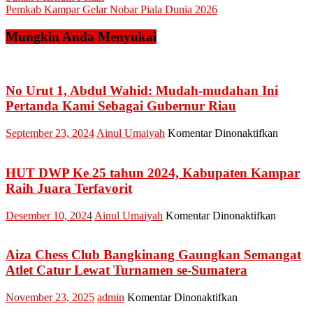
pos
Pemkab Kampar Gelar Nobar Piala Dunia 2026
Mungkin Anda Menyukai
No Urut 1, Abdul Wahid: Mudah-mudahan Ini
Pertanda Kami Sebagai Gubernur Riau
pada
September 23, 2024
Ainul Umaiyah
Komentar Dinonaktifkan
No
Urut
1,
HUT DWP Ke 25 tahun 2024, Kabupaten Kampar
Abdul
Raih Juara Terfavorit
Wahid:
Mudah-
pada
Desember 10, 2024
Ainul Umaiyah
Komentar Dinonaktifkan
mudaha
HUT
Ini
DWP
Pertand
Ke
Aiza Chess Club Bangkinang Gaungkan Semangat
Kami
25
Atlet Catur Lewat Turnamen se-Sumatera
Sebagai
tahun
Gubern
2024,
Riau
pada
November 23, 2025
admin
Komentar Dinonaktifkan
Kabupat
Aiza