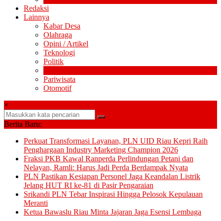
Redaksi
Lainnya
Kabar Desa
Olahraga
Opini / Artikel
Teknologi
Politik
Pendidikan
Pariwisata
Otomotif
×
Berita Baru:
Perkuat Transformasi Layanan, PLN UID Riau Kepri Raih
Penghargaan Industry Marketing Champion 2026
Fraksi PKB Kawal Ranperda Perlindungan Petani dan
Nelayan, Ramli: Harus Jadi Perda Berdampak Nyata
PLN Pastikan Kesiapan Personel Jaga Keandalan Listrik
Jelang HUT RI ke-81 di Pasir Pengaraian
Srikandi PLN Tebar Inspirasi Hingga Pelosok Kepulauan
Meranti
Ketua Bawaslu Riau Minta Jajaran Jaga Esensi Lembaga