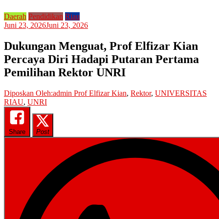
Daerah
Pendidikan
Riau
Juni 23, 2026
Juni 23, 2026
Dukungan Menguat, Prof Elfizar Kian
Percaya Diri Hadapi Putaran Pertama
Pemilihan Rektor UNRI
Diposkan Oleh:admin
Prof Elfizar Kian
,
Rektor
,
UNIVERSITAS
RIAU
,
UNRI
Share
Post