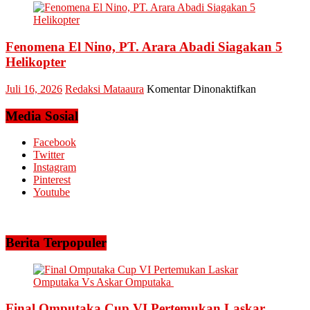
Bertemu
UID
dan
Riau
Meminta
dan
Dana
Fenomena El Nino, PT. Arara Abadi Siagakan 5
Kepri
Operasional
Sukses
Helikopter
Amankan
Keandalan
pada
Juli 16, 2026
Redaksi Mataaura
Komentar Dinonaktifkan
Listrik
Fenomena
Riau
El
Media Sosial
Bhayangkar
Nino,
Run
PT.
Facebook
2026
Arara
Twitter
Abadi
Instagram
Siagakan
Pinterest
5
Youtube
Helikopter
Berita Terpopuler
Final Omputaka Cup VI Pertemukan Laskar