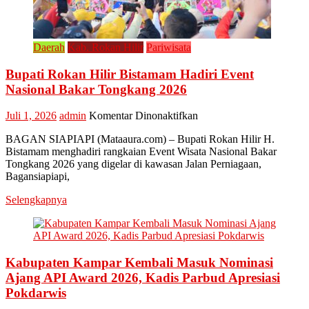
Daerah
Kab. Rokan Hilir
Pariwisata
Bupati Rokan Hilir Bistamam Hadiri Event
Nasional Bakar Tongkang 2026
pada
Juli 1, 2026
admin
Komentar Dinonaktifkan
Bupati
BAGAN SIAPIAPI (Mataaura.com) – Bupati Rokan Hilir H.
Rokan
Bistamam menghadiri rangkaian Event Wisata Nasional Bakar
Hilir
Tongkang 2026 yang digelar di kawasan Jalan Perniagaan,
Bistamam
Bagansiapiapi,
Hadiri
Event
Selengkapnya
Nasional
Bakar
Tongkang
2026
Kabupaten Kampar Kembali Masuk Nominasi
Ajang API Award 2026, Kadis Parbud Apresiasi
Pokdarwis