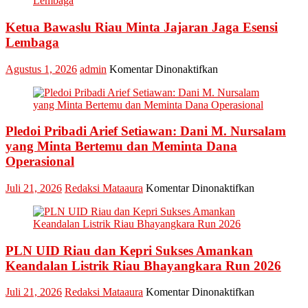
Industry
Marketing
Ketua Bawaslu Riau Minta Jajaran Jaga Esensi
Champion
Lembaga
2026
pada
Agustus 1, 2026
admin
Komentar Dinonaktifkan
Ketua
Bawaslu
Riau
Minta
Pledoi Pribadi Arief Setiawan: Dani M. Nursalam
Jajaran
Jaga
yang Minta Bertemu dan Meminta Dana
Esensi
Operasional
Lembaga
pada
Juli 21, 2026
Redaksi Mataaura
Komentar Dinonaktifkan
Pledoi
Pribadi
Arief
Setiawan:
PLN UID Riau dan Kepri Sukses Amankan
Dani
M.
Keandalan Listrik Riau Bhayangkara Run 2026
Nursalam
yang
pada
Juli 21, 2026
Redaksi Mataaura
Komentar Dinonaktifkan
Minta
PLN