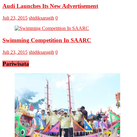
Audi Launches Its New Advertisement
Juli 23, 2015
shidiksaragih
0
Swimming Competition In SAARC
Juli 23, 2015
shidiksaragih
0
Pariwisata