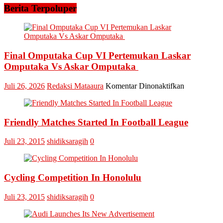
Kampar
Chess
Berita Terpoluper
Raih
Club
Juara
Bangkinang
Terfavor
Gaungkan
Semangat
Atlet
Final Omputaka Cup VI Pertemukan Laskar
Catur
Omputaka Vs Askar Omputaka
Lewat
Turnamen
pada
Juli 26, 2026
Redaksi Mataaura
Komentar Dinonaktifkan
se-
Final
Sumatera
Omputaka
Cup
Friendly Matches Started In Football League
VI
Pertemukan
Laskar
Juli 23, 2015
shidiksaragih
0
Omputaka
Vs
Askar
Omputaka
Cycling Competition In Honolulu
Juli 23, 2015
shidiksaragih
0