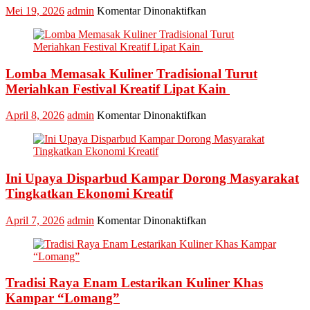
pada
Mei 19, 2026
admin
Komentar Dinonaktifkan
Kabupaten
Kampar
Kembali
Masuk
Lomba Memasak Kuliner Tradisional Turut
Nominasi
Ajang
Meriahkan Festival Kreatif Lipat Kain
API
Award
pada
April 8, 2026
admin
Komentar Dinonaktifkan
2026,
Lomba
Kadis
Memasak
Parbud
Kuliner
Apresiasi
Tradisional
Pokdarwis
Ini Upaya Disparbud Kampar Dorong Masyarakat
Turut
Meriahkan
Tingkatkan Ekonomi Kreatif
Festival
Kreatif
pada
April 7, 2026
admin
Komentar Dinonaktifkan
Lipat
Ini
Kain
Upaya
Disparbud
Kampar
Tradisi Raya Enam Lestarikan Kuliner Khas
Dorong
Masyarakat
Kampar “Lomang”
Tingkatkan