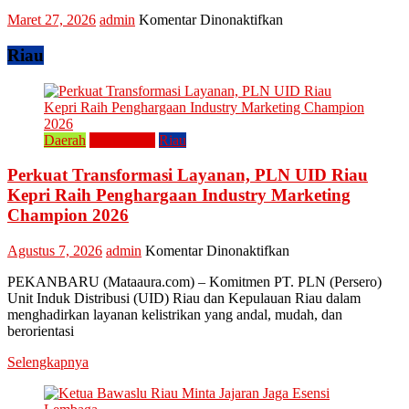
Ekonomi
pada
Maret 27, 2026
admin
Komentar Dinonaktifkan
Kreatif
Tradisi
Raya
Riau
Enam
Lestarikan
Kuliner
Khas
Kampar
Daerah
Perusahaan
Riau
“Lomang”
Perkuat Transformasi Layanan, PLN UID Riau
Kepri Raih Penghargaan Industry Marketing
Champion 2026
pada
Agustus 7, 2026
admin
Komentar Dinonaktifkan
Perkuat
PEKANBARU (Mataaura.com) – Komitmen PT. PLN (Persero)
Transformasi
Unit Induk Distribusi (UID) Riau dan Kepulauan Riau dalam
Layanan,
menghadirkan layanan kelistrikan yang andal, mudah, dan
PLN
berorientasi
UID
Riau
Selengkapnya
Kepri
Raih
Penghargaan