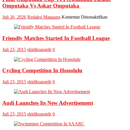
Omputaka Vs Askar Omputaka
pada
Juli 26, 2026
Redaksi Mataaura
Komentar Dinonaktifkan
Final
Omputaka
Cup
Friendly Matches Started In Football League
VI
Pertemukan
Laskar
Juli 23, 2015
shidiksaragih
0
Omputaka
Vs
Askar
Omputaka
Cycling Competition In Honolulu
Juli 23, 2015
shidiksaragih
0
Audi Launches Its New Advertisement
Juli 23, 2015
shidiksaragih
0