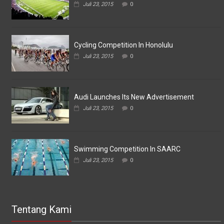
Pertemukan
Juli 23, 2015
0
Laskar
Omputaka
Vs
Askar
Omputaka
Cycling Competition In Honolulu
Juli 23, 2015
0
Audi Launches Its New Advertisement
Juli 23, 2015
0
Swimming Competition In SAARC
Juli 23, 2015
0
Tentang Kami