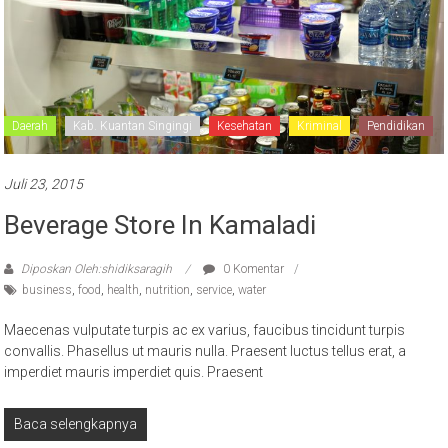
Daerah
Kab. Kuantan Singingi
Kesehatan
Kriminal
Pendidikan
Juli 23, 2015
Beverage Store In Kamaladi
Diposkan Oleh:shidiksaragih
0 Komentar
business
,
food
,
health
,
nutrition
,
service
,
water
Maecenas vulputate turpis ac ex varius, faucibus tincidunt turpis
convallis. Phasellus ut mauris nulla. Praesent luctus tellus erat, a
imperdiet mauris imperdiet quis. Praesent
Baca selengkapnya