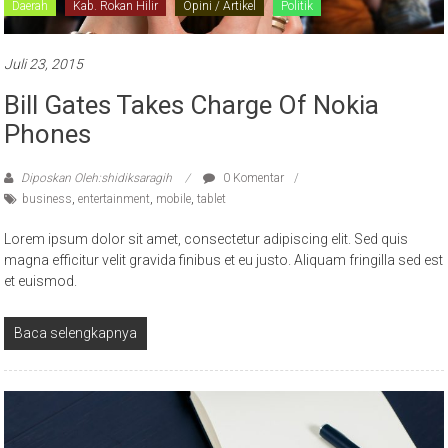
Daerah
Kab. Rokan Hilir
Opini / Artikel
Politik
Juli 23, 2015
Bill Gates Takes Charge Of Nokia
Phones
Diposkan Oleh:shidiksaragih
0 Komentar
business
,
entertainment
,
mobile
,
tablet
Lorem ipsum dolor sit amet, consectetur adipiscing elit. Sed quis
magna efficitur velit gravida finibus et eu justo. Aliquam fringilla sed est
et euismod.
Baca selengkapnya