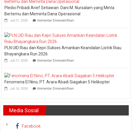
Jajaran
Pledoi Pribadi Arief Setiawan: Dani M. Nursalam yang Minta
Jaga
Esensi
Bertemu dan Meminta Dana Operasional
Lembaga
pada
Juli 21, 2026
Komentar Dinonaktifkan
Pledoi
Pribadi
Arief
Setiawan:
Dani
PLN UID Riau dan Kepri Sukses Amankan Keandalan Listrik Riau
M.
Nursalam
Bhayangkara Run 2026
yang
pada
Juli 21, 2026
Komentar Dinonaktifkan
Minta
PLN
Bertemu
UID
dan
Riau
Meminta
dan
Dana
Fenomena El Nino, PT. Arara Abadi Siagakan 5 Helikopter
Kepri
Operasional
pada
Sukses
Juli 16, 2026
Komentar Dinonaktifkan
Fenomena
Amankan
El
Keandalan
Nino,
Listrik
PT.
Riau
Media Sosial
Arara
Bhayangkara
Abadi
Run
Siagakan
2026
5
Facebook
Helikopter