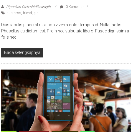
Diposkan Oleh:shidiksaragih
0 Komentar
business
,
friend
,
girl
Duis iaculis placerat nisi, non viverra dolor tempus id. Nulla facilisi.
Phasellus eu dictum est. Proin nec vulputate libero. Fusce dignissim a
felis nec
Baca selengkapnya