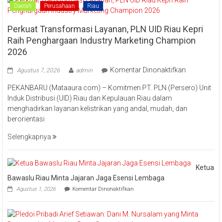
“Lomang”
Daerah
Perusahaan
Riau
Perkuat Transformasi Layanan, PLN UID Riau Kepri
Raih Penghargaan Industry Marketing Champion
2026
pada
Komentar Dinonaktifkan
Agustus 7, 2026
admin
Perkuat
PEKANBARU (Mataaura.com) – Komitmen PT. PLN (Persero) Unit
Transforma
Induk Distribusi (UID) Riau dan Kepulauan Riau dalam
Layanan,
menghadirkan layanan kelistrikan yang andal, mudah, dan
PLN
berorientasi
UID
Riau
Selengkapnya
Kepri
Raih
Pengharga
Ketua
Industry
Bawaslu Riau Minta Jajaran Jaga Esensi Lembaga
Marketing
pada
Agustus 1, 2026
Komentar Dinonaktifkan
Champion
Ketua
Bawaslu
2026
Riau
Minta