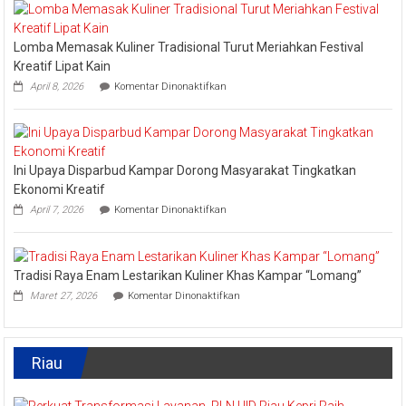
Kembali
Masuk
Nominasi
Lomba Memasak Kuliner Tradisional Turut Meriahkan Festival
Ajang
API
Kreatif Lipat Kain
Award
pada
April 8, 2026
Komentar Dinonaktifkan
2026,
Lomba
Kadis
Memasak
Parbud
Kuliner
Apresiasi
Tradisional
Pokdarwis
Turut
Ini Upaya Disparbud Kampar Dorong Masyarakat Tingkatkan
Meriahkan
Festival
Ekonomi Kreatif
Kreatif
pada
April 7, 2026
Komentar Dinonaktifkan
Lipat
Ini
Kain
Upaya
Disparbud
Kampar
Tradisi Raya Enam Lestarikan Kuliner Khas Kampar “Lomang”
Dorong
pada
Masyarakat
Maret 27, 2026
Komentar Dinonaktifkan
Tradisi
Tingkatkan
Raya
Ekonomi
Enam
Kreatif
Lestarikan
Riau
Kuliner
Khas
Kampar