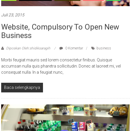
Juli 23, 2015
Website, Compulsory To Open New
Business
Diposkan Oleh:shidiksaragih
0 Komentar
business
Morbi feugiat mauris sed lorem consectetur finibus. Quisque
accumsan nulla quis pharetra sollicitudin. Donec at laoreet mi, vel
consequat nulla. In a feugiat nunc,
Baca selengkapnya