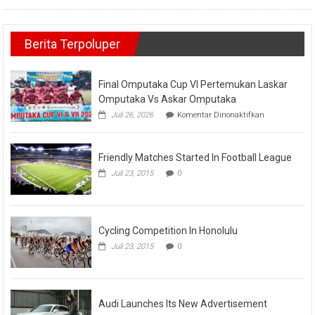
Berita Terpoluper
Final Omputaka Cup VI Pertemukan Laskar
Omputaka Vs Askar Omputaka
pada
Juli 26, 2026
Komentar Dinonaktifkan
Final
Omputaka
Cup
Friendly Matches Started In Football League
VI
Pertemukan
Juli 23, 2015
0
Laskar
Omputaka
Vs
Askar
Omputaka
Cycling Competition In Honolulu
Juli 23, 2015
0
Audi Launches Its New Advertisement