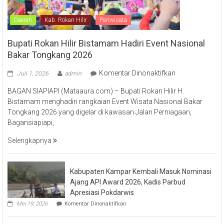
Daerah
Kab. Rokan Hilir
Pariwisata
Bupati Rokan Hilir Bistamam Hadiri Event Nasional
Bakar Tongkang 2026
pada
Komentar Dinonaktifkan
Juli 1, 2026
admin
Bupati
BAGAN SIAPIAPI (Mataaura.com) – Bupati Rokan Hilir H.
Rokan
Bistamam menghadiri rangkaian Event Wisata Nasional Bakar
Hilir
Tongkang 2026 yang digelar di kawasan Jalan Perniagaan,
Bistamam
Bagansiapiapi,
Hadiri
Event
Selengkapnya
Nasional
Bakar
Tongkang
Kabupaten Kampar Kembali Masuk Nominasi
2026
Ajang API Award 2026, Kadis Parbud
Apresiasi Pokdarwis
pada
Mei 19, 2026
Komentar Dinonaktifkan
Kabupaten
Kampar