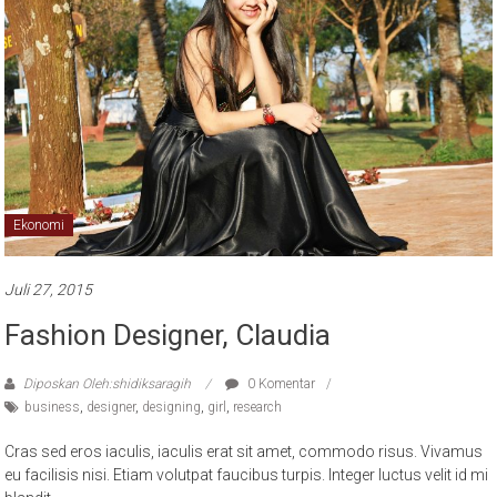
Ekonomi
Juli 27, 2015
Fashion Designer, Claudia
Diposkan Oleh:shidiksaragih
0 Komentar
business
,
designer
,
designing
,
girl
,
research
Cras sed eros iaculis, iaculis erat sit amet, commodo risus. Vivamus
eu facilisis nisi. Etiam volutpat faucibus turpis. Integer luctus velit id mi