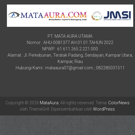
PT. MATA AURA UTAMA
Nomor : AHU-0081377.AH.01.01.TAHUN 2022
NPWP : 61.611.265.2.221.000
Alamat : Jl. Perkebunan, Teratak Padang, Sendayan, Kampar Utara,
Kampar, Riau
Hubungi Kami : mataaura07@gmail.com , 082285031511
Copyright © 2026
MataAura
. All rights reserved. Tema:
ColorNews
oleh ThemeGrill. Dipersembahkan oleh
WordPress
.