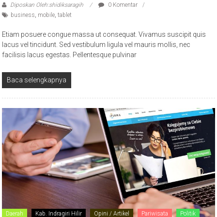
Diposkan Oleh:shidiksaragih
0 Komentar
business
,
mobile
,
tablet
Etiam posuere congue massa ut consequat. Vivamus suscipit quis
lacus vel tincidunt. Sed vestibulum ligula vel mauris mollis, nec
facilisis lacus egestas. Pellentesque pulvinar
Baca selengkapnya
Daerah
Kab. Indragiri Hilir
Opini / Artikel
Pariwisata
Politik