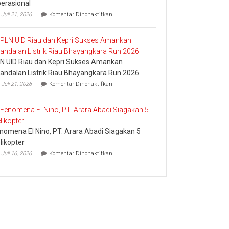
erasional
pada
Juli 21, 2026
Komentar Dinonaktifkan
Pledoi
Pribadi
Arief
Setiawan:
Dani
N UID Riau dan Kepri Sukses Amankan
M.
Nursalam
andalan Listrik Riau Bhayangkara Run 2026
yang
pada
Juli 21, 2026
Komentar Dinonaktifkan
Minta
PLN
Bertemu
UID
dan
Riau
Meminta
dan
Dana
Kepri
Operasional
nomena El Nino, PT. Arara Abadi Siagakan 5
Sukses
Amankan
likopter
Keandalan
pada
Juli 16, 2026
Komentar Dinonaktifkan
Listrik
Fenomena
Riau
El
Bhayangkara
Nino,
Run
PT.
2026
Arara
Abadi
Siagakan
5
Helikopter