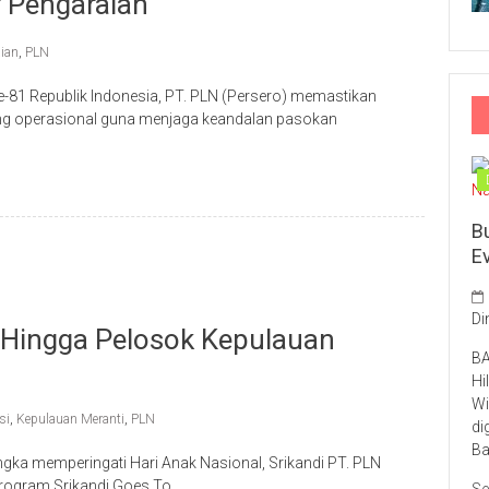
r Pengaraian
aian
,
PLN
1 Republik Indonesia, PT. PLN (Persero) memastikan
kung operasional guna menjaga keandalan pasokan
B
E
Di
i Hingga Pelosok Kepulauan
BA
Hi
Wi
si
,
Kepulauan Meranti
,
PLN
di
Ba
a memperingati Hari Anak Nasional, Srikandi PT. PLN
program Srikandi Goes To