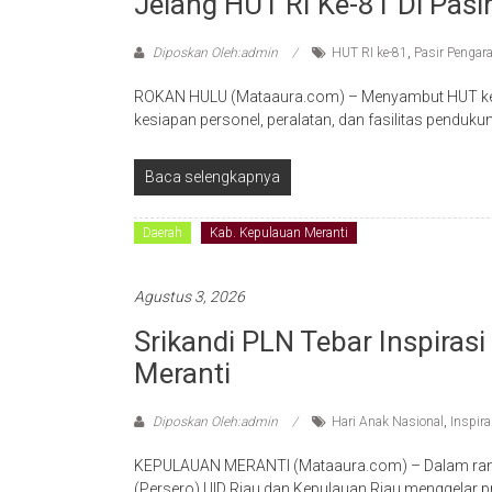
Jelang HUT RI Ke-81 Di Pasi
Diposkan Oleh:admin
HUT RI ke-81
,
Pasir Pengar
ROKAN HULU (Mataaura.com) – Menyambut HUT ke-8
kesiapan personel, peralatan, dan fasilitas pendu
Baca selengkapnya
Daerah
Kab. Kepulauan Meranti
Agustus 3, 2026
Srikandi PLN Tebar Inspiras
Meranti
Diposkan Oleh:admin
Hari Anak Nasional
,
Inspira
KEPULAUAN MERANTI (Mataaura.com) – Dalam rangk
(Persero) UID Riau dan Kepulauan Riau menggelar 