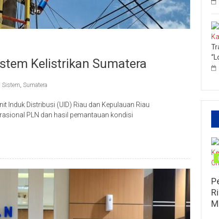
Tr
“L
stem Kelistrikan Sumatera
,
Sistem
,
Sumatera
Induk Distribusi (UID) Riau dan Kepulauan Riau
asional PLN dan hasil pemantauan kondisi
P
R
M