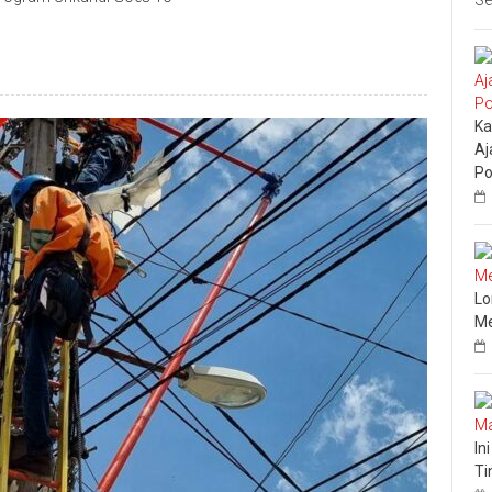
Se
Ka
Aj
Po
Lo
Me
In
Ti