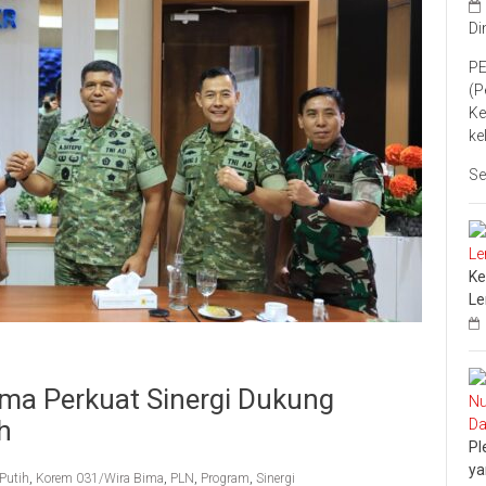
Di
PE
(P
Ke
ke
Se
Ke
L
ma Perkuat Sinergi Dukung
h
Pl
ya
Putih
,
Korem 031/Wira Bima
,
PLN
,
Program
,
Sinergi