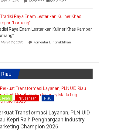
April 7, 2026
Komentar Dinonaktifkan
Lipat
Ini
Kain
Upaya
Disparbud
Kampar
Dorong
adisi Raya Enam Lestarikan Kuliner Khas Kampar
Masyarakat
Tingkatkan
omang”
Ekonomi
pada
Maret 27, 2026
Komentar Dinonaktifkan
Kreatif
Tradisi
Raya
Enam
Lestarikan
Kuliner
Khas
Riau
Kampar
“Lomang”
Daerah
Perusahaan
Riau
erkuat Transformasi Layanan, PLN UID
iau Kepri Raih Penghargaan Industry
arketing Champion 2026