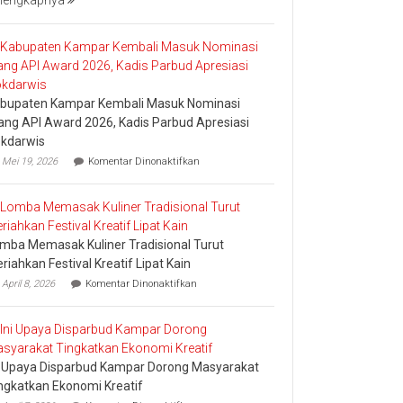
lengkapnya
Bakar
Tongkang
2026
bupaten Kampar Kembali Masuk Nominasi
ang API Award 2026, Kadis Parbud Apresiasi
kdarwis
pada
Mei 19, 2026
Komentar Dinonaktifkan
Kabupaten
Kampar
Kembali
Masuk
Nominasi
mba Memasak Kuliner Tradisional Turut
Ajang
API
riahkan Festival Kreatif Lipat Kain
Award
pada
April 8, 2026
Komentar Dinonaktifkan
2026,
Lomba
Kadis
Memasak
Parbud
Kuliner
Apresiasi
Tradisional
Pokdarwis
Turut
i Upaya Disparbud Kampar Dorong Masyarakat
Meriahkan
Festival
ngkatkan Ekonomi Kreatif
Kreatif
pada