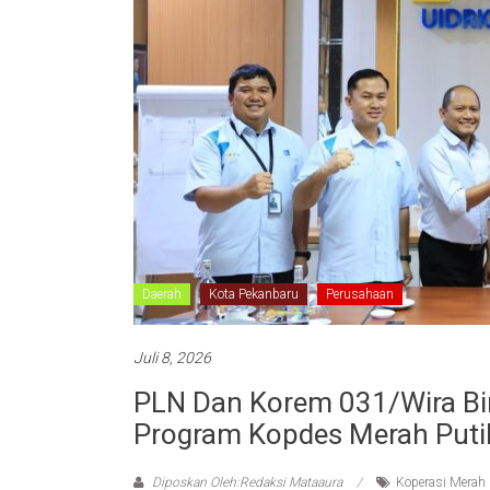
Daerah
Kota Pekanbaru
Perusahaan
Juli 8, 2026
PLN Dan Korem 031/Wira Bi
Program Kopdes Merah Puti
Diposkan Oleh:Redaksi Mataaura
Koperasi Merah 