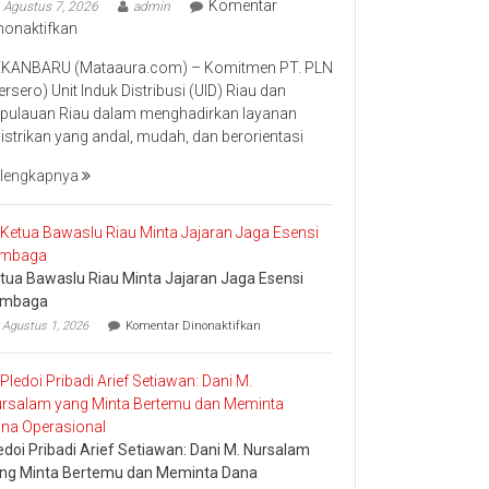
Komentar
Agustus 7, 2026
admin
pada
nonaktifkan
Perkuat
KANBARU (Mataaura.com) – Komitmen PT. PLN
Transformasi
ersero) Unit Induk Distribusi (UID) Riau dan
Layanan,
pulauan Riau dalam menghadirkan layanan
PLN
listrikan yang andal, mudah, dan berorientasi
UID
Riau
lengkapnya
Kepri
Raih
Penghargaan
Industry
tua Bawaslu Riau Minta Jajaran Jaga Esensi
Marketing
embaga
Champion
pada
2026
Agustus 1, 2026
Komentar Dinonaktifkan
Ketua
Bawaslu
Riau
Minta
Jajaran
Jaga
Esensi
edoi Pribadi Arief Setiawan: Dani M. Nursalam
Lembaga
ng Minta Bertemu dan Meminta Dana