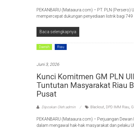
PEKANBARU (Mataaura.com) – PT. PLN (Persero) Unit
mempercepat dukungan penyediaan listrik bagi 74
Baca selengkapnya
Daerah
Riau
Juni 3, 2026
Kunci Komitmen GM PLN UID
Tuntutan Masyarakat Riau Bl
Pusat
Diposkan Oleh:admin
Blackout
,
DPD IMM Riau
,
G
PEKANBARU (Mataaura.com) – Perjuangan Dewan 
dalam mengawal hak-hak masyarakat dan pelaku 