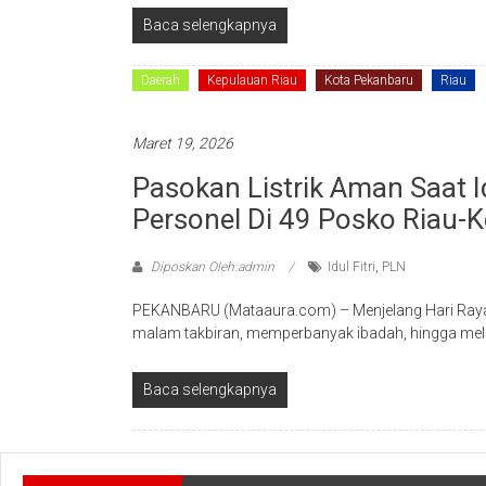
Baca selengkapnya
Daerah
Kepulauan Riau
Kota Pekanbaru
Riau
Maret 19, 2026
Pasokan Listrik Aman Saat I
Personel Di 49 Posko Riau-K
Diposkan Oleh:admin
Idul Fitri
,
PLN
PEKANBARU (Mataaura.com) – Menjelang Hari Raya I
malam takbiran, memperbanyak ibadah, hingga mel
Baca selengkapnya