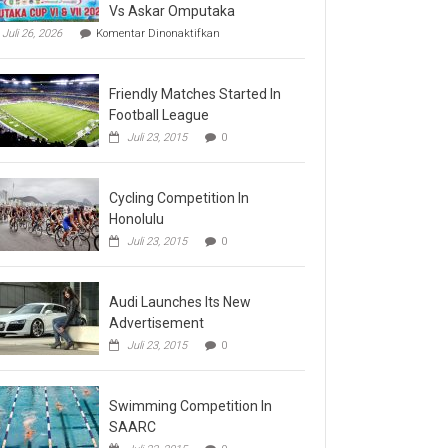
Vs Askar Omputaka
pada
Juli 26, 2026
Komentar Dinonaktifkan
Final
Omputaka
Cup
Friendly Matches Started In
VI
Pertemukan
Football League
Laskar
Juli 23, 2015
0
Omputaka
Vs
Askar
Omputaka
Cycling Competition In
Honolulu
Juli 23, 2015
0
Audi Launches Its New
Advertisement
Juli 23, 2015
0
Swimming Competition In
SAARC