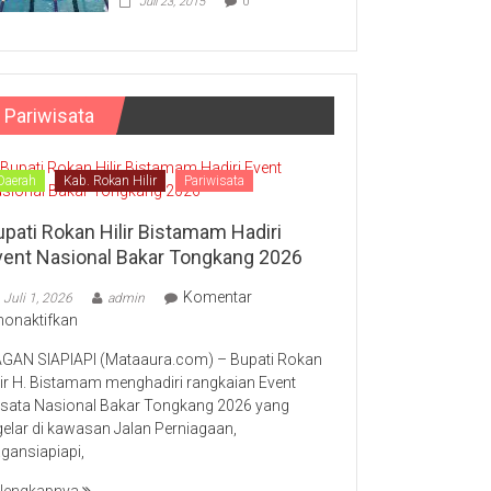
Juli 23, 2015
0
Pariwisata
Daerah
Kab. Rokan Hilir
Pariwisata
upati Rokan Hilir Bistamam Hadiri
vent Nasional Bakar Tongkang 2026
Komentar
Juli 1, 2026
admin
pada
nonaktifkan
Bupati
GAN SIAPIAPI (Mataaura.com) – Bupati Rokan
Rokan
lir H. Bistamam menghadiri rangkaian Event
Hilir
sata Nasional Bakar Tongkang 2026 yang
Bistamam
gelar di kawasan Jalan Perniagaan,
Hadiri
gansiapiapi,
Event
Nasional