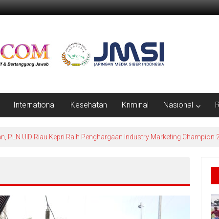
International
Kesehatan
Kriminal
Nasional
R
erlindungan Petani dan Nelayan, Ramli: Harus Jadi Perda Berdampak N