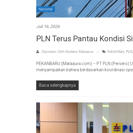
Nasional
Juli 16, 2026
PLN Terus Pantau Kondisi Si
Diposkan Oleh:Redaksi Mataaura
Kelistrikan
,
PLN
PEKANBARU (Mataaura.com) – PT PLN (Persero) Unit 
menyampaikan bahwa berdasarkan koordinasi oper
Baca selengkapnya