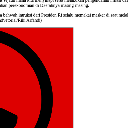
has sejauh mana kita menyikapi serta melakukan pengendalian inflasi da
ulihan perekonomian di Daerahnya masing-masing.
ahwah intruksi dari Presiden Ri selalu memakai masker di saat melaks
dvetorial/Riki Arfandi)