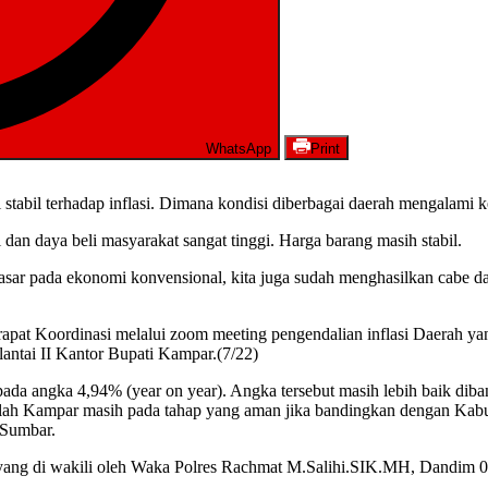
WhatsApp
Print
abil terhadap inflasi. Dimana kondisi diberbagai daerah mengalami ke
dan daya beli masyarakat sangat tinggi. Harga barang masih stabil.
asar pada ekonomi konvensional, kita juga sudah menghasilkan cabe d
t Koordinasi melalui zoom meeting pengendalian inflasi Daerah yang
antai II Kantor Bupati Kampar.(7/22)
 pada angka 4,94% (year on year). Angka tersebut masih lebih baik dib
lah Kampar masih pada tahap yang aman jika bandingkan dengan Kabupat
 Sumbar.
es yang di wakili oleh Waka Polres Rachmat M.Salihi.SIK.MH, Dandim 