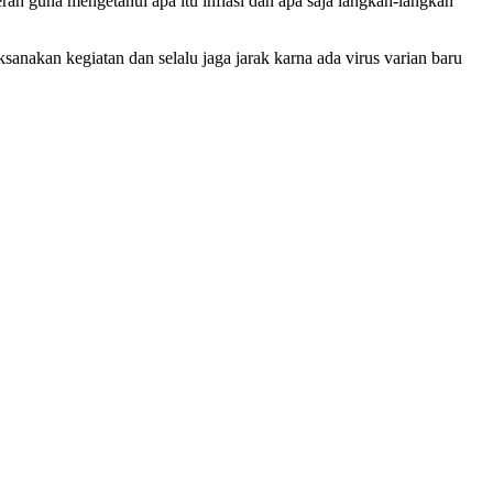
erah guna mengetahui apa itu inflasi dan apa saja langkah-langkah
anakan kegiatan dan selalu jaga jarak karna ada virus varian baru