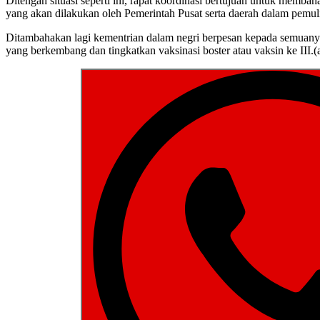
Ditengah situasi seperti ini, rapat koordinasi bertujuan untuk memba
yang akan dilakukan oleh Pemerintah Pusat serta daerah dalam pem
Ditambahakan lagi kementrian dalam negri berpesan kepada semuanya b
yang berkembang dan tingkatkan vaksinasi boster atau vaksin ke III.(a