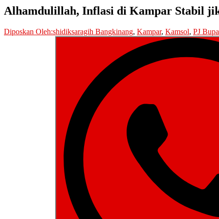
Alhamdulillah, Inflasi di Kampar Stabil 
Diposkan Oleh:shidiksaragih
Bangkinang
,
Kampar
,
Kamsol
,
PJ Bupa