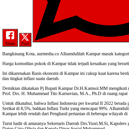
Share
Post
Bangkinang Kota, aurmedia.co Alhamdulilah Kampar masuk kategori st
Harga komoditas pokok di Kampar tidak terjadi kenaikan yang berarti 
Ini dikarenakan Basis ekonomi di Kampar ini cukup kuat karena berd
dan tingkat inflasi suatu daerah.
Demikian dikatakan Pj Bupati Kampar Dr.H.Kamsol.MM mengikuti rapa
Prof. Drs. H. Muhammad Tito Karnavian, M.A., Ph.D di ruang rapat l
Untuk dikatahui, bahwa Inflasi Indonesia per kwartal II 2022 berada
Serikat di 8,5%, bahkan Inflasi Turki yang mencapai 99%. Alhamduli
Kampar lebih rendah dari Penghasil pertanian di beberapa wilayah di
Turut hadir di antaranya Sekretaris Daerah Drs.Yusri.M.Si, Kapolr
Datun Gina Olivia dan Kepala Dinas Sosial Muhammad.