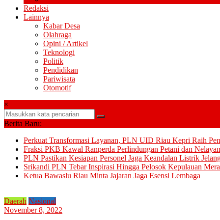
Redaksi
Lainnya
Kabar Desa
Olahraga
Opini / Artikel
Teknologi
Politik
Pendidikan
Pariwisata
Otomotif
×
Berita Baru:
Perkuat Transformasi Layanan, PLN UID Riau Kepri Raih Pe
Fraksi PKB Kawal Ranperda Perlindungan Petani dan Nelayan
PLN Pastikan Kesiapan Personel Jaga Keandalan Listrik Jelan
Srikandi PLN Tebar Inspirasi Hingga Pelosok Kepulauan Mera
Ketua Bawaslu Riau Minta Jajaran Jaga Esensi Lembaga
Daerah
Nasional
November 8, 2022