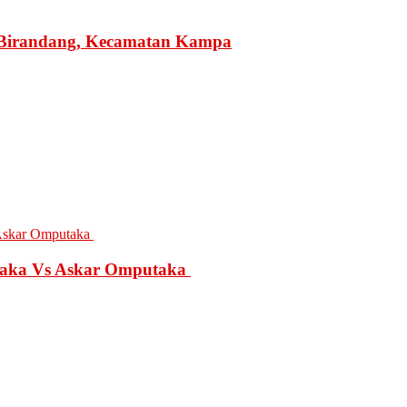
ati
mpar
 Birandang, Kecamatan Kampa
tik
ua
rcab
upaten
mpar
a
ar
lisasi
fikasi
taka Vs Askar Omputaka
O