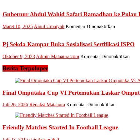
Pj
Bup
Ka
Gubernur Abdul Wahid Safari Ramadhan ke Pulau
Lan
Ket
pada
Maret 10, 2025
Ainul Umaiyah
Komentar Dinonaktifkan
Kwa
Gubernur
Kab
Abdul
Ka
Wahid
Pj Sekda Kampar Buka Sosialisasi Sertifikasi ISPO
Safari
Ramadhan
pada
Oktober 9, 2023
Admin Mataaura.com
Komentar Dinonaktifkan
ke
Pj
Pulau
Sekd
Berita Terpoluper
Birandang,
Kamp
Kecamatan
Buka
Kampa
Sosia
Serti
Final Omputaka Cup VI Pertemukan Laskar Ompu
ISP
pada
Juli 26, 2026
Redaksi Mataaura
Komentar Dinonaktifkan
Final
Omputaka
Cup
Friendly Matches Started In Football League
VI
Pertemukan
Laskar
Juli 23, 2015
shidiksaragih
0