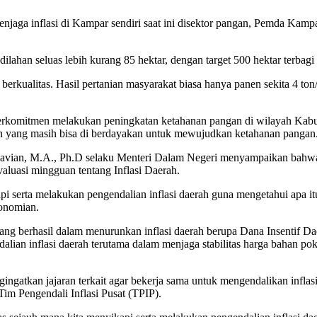
 inflasi di Kampar sendiri saat ini disektor pangan, Pemda Kampar 
han seluas lebih kurang 85 hektar, dengan target 500 hektar terbagi
berkualitas. Hasil pertanian masyarakat biasa hanya panen sekita 4 t
erkomitmen melakukan peningkatan ketahanan pangan di wilayah Kabu
an yang masih bisa di berdayakan untuk mewujudkan ketahanan pangan
rnavian, M.A., Ph.D selaku Menteri Dalam Negeri menyampaikan bahw
aluasi mingguan tentang Inflasi Daerah.
i serta melakukan pengendalian inflasi daerah guna mengetahui apa it
konomian.
ng berhasil dalam menurunkan inflasi daerah berupa Dana Insentif Dae
ian inflasi daerah terutama dalam menjaga stabilitas harga bahan p
gingatkan jajaran terkait agar bekerja sama untuk mengendalikan infla
im Pengendali Inflasi Pusat (TPIP).