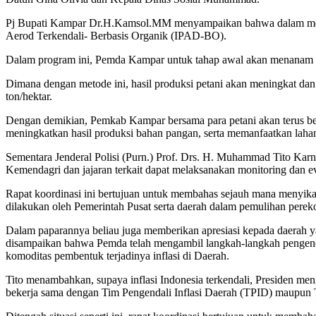
Pj Bupati Kampar Dr.H.Kamsol.MM menyampaikan bahwa dalam menjaga
Aerod Terkendali- Berbasis Organik (IPAD-BO).
Dalam program ini, Pemda Kampar untuk tahap awal akan menanam dila
Dimana dengan metode ini, hasil produksi petani akan meningkat dan 
ton/hektar.
Dengan demikian, Pemkab Kampar bersama para petani akan terus b
meningkatkan hasil produksi bahan pangan, serta memanfaatkan lah
Sementara Jenderal Polisi (Purn.) Prof. Drs. H. Muhammad Tito Ka
Kemendagri dan jajaran terkait dapat melaksanakan monitoring dan ev
Rapat koordinasi ini bertujuan untuk membahas sejauh mana menyikap
dilakukan oleh Pemerintah Pusat serta daerah dalam pemulihan pere
Dalam paparannya beliau juga memberikan apresiasi kepada daerah ya
disampaikan bahwa Pemda telah mengambil langkah-langkah pengendal
komoditas pembentuk terjadinya inflasi di Daerah.
Tito menambahkan, supaya inflasi Indonesia terkendali, Presiden men
bekerja sama dengan Tim Pengendali Inflasi Daerah (TPID) maupun T