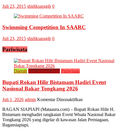
Juli 23, 2015
shidiksaragih
0
Swimming Competition In SAARC
Juli 23, 2015
shidiksaragih
0
Pariwisata
Daerah
Kab. Rokan Hilir
Pariwisata
Bupati Rokan Hilir Bistamam Hadiri Event
Nasional Bakar Tongkang 2026
pada
Juli 1, 2026
admin
Komentar Dinonaktifkan
Bupati
BAGAN SIAPIAPI (Mataaura.com) – Bupati Rokan Hilir H.
Rokan
Bistamam menghadiri rangkaian Event Wisata Nasional Bakar
Hilir
Tongkang 2026 yang digelar di kawasan Jalan Perniagaan,
Bistamam
Bagansiapiapi,
Hadiri