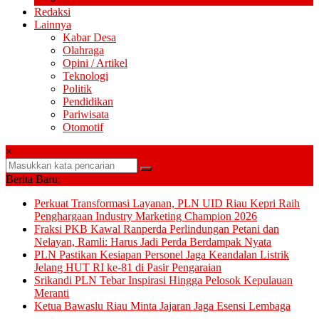
Redaksi
Lainnya
Kabar Desa
Olahraga
Opini / Artikel
Teknologi
Politik
Pendidikan
Pariwisata
Otomotif
×
Berita Baru:
Perkuat Transformasi Layanan, PLN UID Riau Kepri Raih
Penghargaan Industry Marketing Champion 2026
Fraksi PKB Kawal Ranperda Perlindungan Petani dan
Nelayan, Ramli: Harus Jadi Perda Berdampak Nyata
PLN Pastikan Kesiapan Personel Jaga Keandalan Listrik
Jelang HUT RI ke-81 di Pasir Pengaraian
Srikandi PLN Tebar Inspirasi Hingga Pelosok Kepulauan
Meranti
Ketua Bawaslu Riau Minta Jajaran Jaga Esensi Lembaga