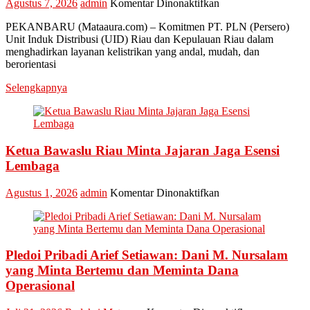
pada
Agustus 7, 2026
admin
Komentar Dinonaktifkan
Perkuat
PEKANBARU (Mataaura.com) – Komitmen PT. PLN (Persero)
Transformasi
Unit Induk Distribusi (UID) Riau dan Kepulauan Riau dalam
Layanan,
menghadirkan layanan kelistrikan yang andal, mudah, dan
PLN
berorientasi
UID
Riau
Selengkapnya
Kepri
Raih
Penghargaan
Industry
Marketing
Ketua Bawaslu Riau Minta Jajaran Jaga Esensi
Champion
Lembaga
2026
pada
Agustus 1, 2026
admin
Komentar Dinonaktifkan
Ketua
Bawaslu
Riau
Minta
Pledoi Pribadi Arief Setiawan: Dani M. Nursalam
Jajaran
Jaga
yang Minta Bertemu dan Meminta Dana
Esensi
Operasional
Lembaga