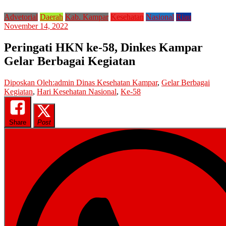
Advetorial
Daerah
Kab. Kampar
Kesehatan
Nasional
Riau
November 14, 2022
Peringati HKN ke-58, Dinkes Kampar
Gelar Berbagai Kegiatan
Diposkan Oleh:admin
Dinas Kesehatan Kampar
,
Gelar Berbagai
Kegiatan
,
Hari Kesehatan Nasional
,
Ke-58
Share
Post