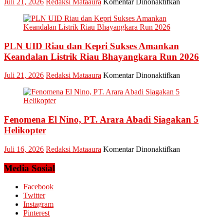
pada
Juli 21, 2026
Redaksi Mataaura
Komentar Dinonaktifkan
Pledoi
Pribadi
Arief
Setiawan:
PLN UID Riau dan Kepri Sukses Amankan
Dani
M.
Keandalan Listrik Riau Bhayangkara Run 2026
Nursalam
yang
pada
Juli 21, 2026
Redaksi Mataaura
Komentar Dinonaktifkan
Minta
PLN
Bertemu
UID
dan
Riau
Meminta
dan
Dana
Fenomena El Nino, PT. Arara Abadi Siagakan 5
Kepri
Operasional
Sukses
Helikopter
Amankan
Keandalan
pada
Juli 16, 2026
Redaksi Mataaura
Komentar Dinonaktifkan
Listrik
Fenomena
Riau
El
Media Sosial
Bhayangkar
Nino,
Run
PT.
Facebook
2026
Arara
Twitter
Abadi
Instagram
Siagakan
Pinterest