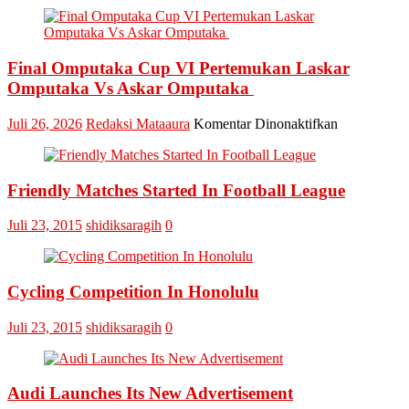
A
A
S
G
Final Omputaka Cup VI Pertemukan Laskar
T
Omputaka Vs Askar Omputaka
d
M
pada
Juli 26, 2026
Redaksi Mataaura
Komentar Dinonaktifkan
T
Final
I
Omputaka
Cup
Friendly Matches Started In Football League
VI
Pertemukan
Laskar
Juli 23, 2015
shidiksaragih
0
Omputaka
Vs
Askar
Omputaka
Cycling Competition In Honolulu
Juli 23, 2015
shidiksaragih
0
Audi Launches Its New Advertisement