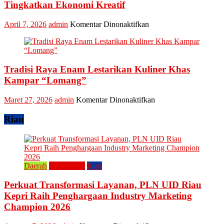
Meriahkan
Tingkatkan Ekonomi Kreatif
Festival
Kreatif
pada
April 7, 2026
admin
Komentar Dinonaktifkan
Lipat
Ini
Kain
Upaya
Disparbud
Kampar
Tradisi Raya Enam Lestarikan Kuliner Khas
Dorong
Masyarakat
Kampar “Lomang”
Tingkatkan
Ekonomi
pada
Maret 27, 2026
admin
Komentar Dinonaktifkan
Kreatif
Tradisi
Raya
Riau
Enam
Lestarikan
Kuliner
Khas
Kampar
Daerah
Perusahaan
Riau
“Lomang”
Perkuat Transformasi Layanan, PLN UID Riau
Kepri Raih Penghargaan Industry Marketing
Champion 2026