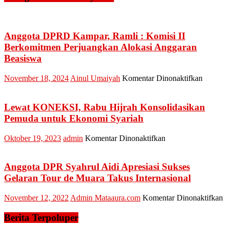
Anggota DPRD Kampar, Ramli : Komisi II
Berkomitmen Perjuangkan Alokasi Anggaran
Beasiswa
pada
November 18, 2024
Ainul Umaiyah
Komentar Dinonaktifkan
Anggot
DPRD
Kampar
Lewat KONEKSI, Rabu Hijrah Konsolidasikan
Ramli
Pemuda untuk Ekonomi Syariah
:
Komisi
pada
Oktober 19, 2023
admin
Komentar Dinonaktifkan
II
Lewat
Berkom
KONEKSI,
Perjuan
Rabu
Anggota DPR Syahrul Aidi Apresiasi Sukses
Alokasi
Hijrah
Gelaran Tour de Muara Takus Internasional
Anggar
Konsolidasikan
Beasis
Pemuda
p
November 12, 2022
Admin Mataaura.com
Komentar Dinonaktifkan
untuk
A
Ekonomi
D
Berita Terpoluper
Syariah
S