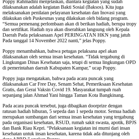
Poppy Rahmadini menjelaskan, diantara kegiatan yang sudah
dilaksanakan adalah kegiatan Bakti Sosial (Baksos). Kita juga
melaksanakan penilaian pelayanan kesehatan dan Inovasi yang
dilakukan oleh Puskesmas yang dilakukan oleh bidang program.
“Semua pemenang perlombaan akan di berikan hadiah, berupa tropy
dan sertifikat. Hadiah nya akan diserahkan langsung oleh Kepala
Daerah Pada pelaksanaan Apel PERINGATAN HKN yang jatuh
Pada tanggal 14 November 2022 nanti,” jelas Poppy.
Poppy menambahkan, bahwa petugas pelaksana apel akan
dilaksanakan oleh semua insan kesehatan. “Tidak tergabung di
Lingkungan Dinas Kesehatan saja, tetapi di semua lingkungan OPD
di pemerintahan daerah Kabupaten Kampar,” ucap Poppy.
Poppy juga mengatakan, bahwa pada acara puncak yang
dilaksanakan Car Free Day, Senam Sehat, Pemeriksaan Kesehatan
Gratis, dan Gerai Vaksin Covid 19. Masyarakat tumpah ruah
sepanjang jalan Ahmad Yani hingga Taman Kota Bangkinang.
Pada acara puncak tersebut, juga dibagikan doorprize dengan
ratusan hadiah hiburan, 5 sepeda dan 1 sepeda motor. Semua hadiah
merupakan sumbangan dari semua insan kesehatan yang tergabung
pada organisasi kesehatan, RSUD, rumah sakit swasta, apotik, BPJS
dan Bank Riau Kepri. “Pelaksanaan kegiatan ini murni dari insan
kesehatan untuk insan kesehatan, karena tidak ada ditunjang oleh