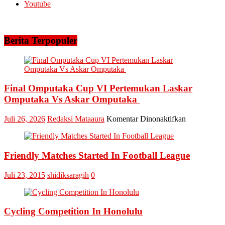
5
Youtube
Helikopter
Berita Terpopuler
Final Omputaka Cup VI Pertemukan Laskar
Omputaka Vs Askar Omputaka
pada
Juli 26, 2026
Redaksi Mataaura
Komentar Dinonaktifkan
Final
Omputaka
Cup
Friendly Matches Started In Football League
VI
Pertemukan
Laskar
Juli 23, 2015
shidiksaragih
0
Omputaka
Vs
Askar
Omputaka
Cycling Competition In Honolulu