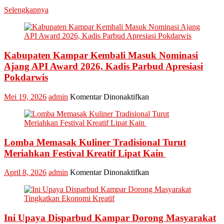
Event
Selengkapnya
Nasional
Bakar
Tongkang
2026
Kabupaten Kampar Kembali Masuk Nominasi
Ajang API Award 2026, Kadis Parbud Apresiasi
Pokdarwis
pada
Mei 19, 2026
admin
Komentar Dinonaktifkan
Kabupaten
Kampar
Kembali
Masuk
Lomba Memasak Kuliner Tradisional Turut
Nominasi
Ajang
Meriahkan Festival Kreatif Lipat Kain
API
Award
pada
April 8, 2026
admin
Komentar Dinonaktifkan
2026,
Lomba
Kadis
Memasak
Parbud
Kuliner
Apresiasi
Tradisional
Pokdarwis
Ini Upaya Disparbud Kampar Dorong Masyarakat
Turut