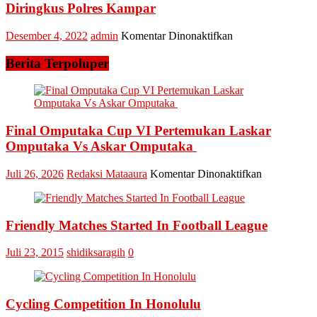
EXPO
Diringkus Polres Kampar
Terbesar
Bertemun
pada
Desember 4, 2022
admin
Komentar Dinonaktifkan
Stakehold
Dua
Sawit
Pelaku
Berita Terpoluper
Indonesia
Narkoba
Dari
Asal
Hulu
Sungai
dan
Tonang
Hilir
Diringkus
Final Omputaka Cup VI Pertemukan Laskar
di
Polres
Riau
Omputaka Vs Askar Omputaka
Kampar
pada
Juli 26, 2026
Redaksi Mataaura
Komentar Dinonaktifkan
Final
Omputaka
Cup
Friendly Matches Started In Football League
VI
Pertemukan
Laskar
Juli 23, 2015
shidiksaragih
0
Omputaka
Vs
Askar
Omputaka
Cycling Competition In Honolulu