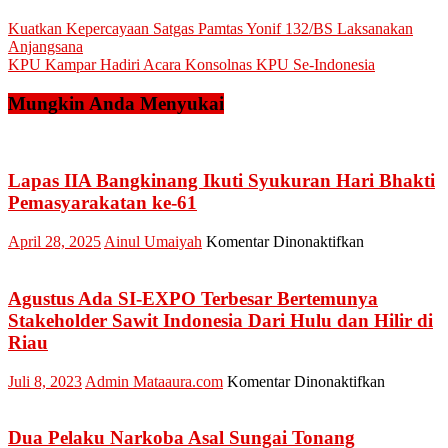
Navigasi
Kuatkan Kepercayaan Satgas Pamtas Yonif 132/BS Laksanakan
Anjangsana
pos
KPU Kampar Hadiri Acara Konsolnas KPU Se-Indonesia
Mungkin Anda Menyukai
Lapas IIA Bangkinang Ikuti Syukuran Hari Bhakti
Pemasyarakatan ke-61
pada
April 28, 2025
Ainul Umaiyah
Komentar Dinonaktifkan
Lapas
IIA
Bangkinang
Agustus Ada SI-EXPO Terbesar Bertemunya
Ikuti
Stakeholder Sawit Indonesia Dari Hulu dan Hilir di
Syukuran
Riau
Hari
Bhakti
pada
Juli 8, 2023
Admin Mataaura.com
Komentar Dinonaktifkan
Pemasyaraka
Agustus
ke-
Ada
61
SI-
Dua Pelaku Narkoba Asal Sungai Tonang