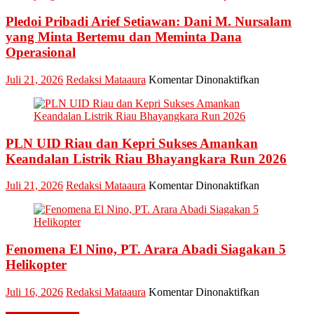
Minta
Pledoi Pribadi Arief Setiawan: Dani M. Nursalam
Jajaran
Jaga
yang Minta Bertemu dan Meminta Dana
Esensi
Operasional
Lembaga
pada
Juli 21, 2026
Redaksi Mataaura
Komentar Dinonaktifkan
Pledoi
Pribadi
Arief
Setiawan:
PLN UID Riau dan Kepri Sukses Amankan
Dani
M.
Keandalan Listrik Riau Bhayangkara Run 2026
Nursalam
yang
pada
Juli 21, 2026
Redaksi Mataaura
Komentar Dinonaktifkan
Minta
PLN
Bertemu
UID
dan
Riau
Meminta
dan
Dana
Fenomena El Nino, PT. Arara Abadi Siagakan 5
Kepri
Operasional
Sukses
Helikopter
Amankan
Keandalan
pada
Juli 16, 2026
Redaksi Mataaura
Komentar Dinonaktifkan
Listrik
Fenomena
Riau