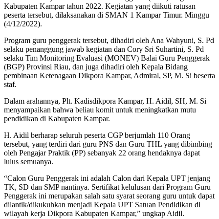
Kabupaten Kampar tahun 2022. Kegiatan yang diikuti ratusan
peserta tersebut, dilaksanakan di SMAN 1 Kampar Timur. Minggu
(4/12/2022).
Program guru penggerak tersebut, dihadiri oleh Ana Wahyuni, S. Pd
selaku penanggung jawab kegiatan dan Cory Sri Suhartini, S. Pd
selaku Tim Monitoring Evaluasi (MONEV) Balai Guru Penggerak
(BGP) Provinsi Riau, dan juga dihadiri oleh Kepala Bidang
pembinaan Ketenagaan Dikpora Kampar, Admiral, SP, M. Si beserta
staf.
Dalam arahannya, Plt. Kadisdikpora Kampar, H. Aidil, SH, M. Si
menyampaikan bahwa beliau komit untuk meningkatkan mutu
pendidikan di Kabupaten Kampar.
H. Aidil berharap seluruh peserta CGP berjumlah 110 Orang
tersebut, yang terdiri dari guru PNS dan Guru THL yang dibimbing
oleh Pengajar Praktik (PP) sebanyak 22 orang hendaknya dapat
lulus semuanya.
“Calon Guru Penggerak ini adalah Calon dari Kepala UPT jenjang
TK, SD dan SMP nantinya. Sertifikat kelulusan dari Program Guru
Penggerak ini merupakan salah satu syarat seorang guru untuk dapat
dilantik/dikukuhkan menjadi Kepala UPT Satuan Pendidikan di
wilayah kerja Dikpora Kabupaten Kampar,” ungkap Aidil.