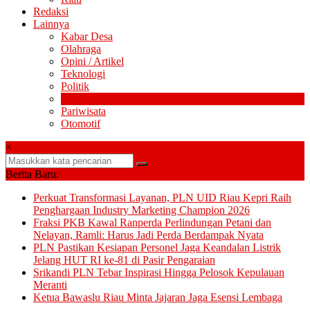
Redaksi
Lainnya
Kabar Desa
Olahraga
Opini / Artikel
Teknologi
Politik
Pendidikan
Pariwisata
Otomotif
×
Berita Baru:
Perkuat Transformasi Layanan, PLN UID Riau Kepri Raih
Penghargaan Industry Marketing Champion 2026
Fraksi PKB Kawal Ranperda Perlindungan Petani dan
Nelayan, Ramli: Harus Jadi Perda Berdampak Nyata
PLN Pastikan Kesiapan Personel Jaga Keandalan Listrik
Jelang HUT RI ke-81 di Pasir Pengaraian
Srikandi PLN Tebar Inspirasi Hingga Pelosok Kepulauan
Meranti
Ketua Bawaslu Riau Minta Jajaran Jaga Esensi Lembaga