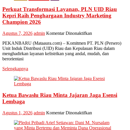
“Lomang”
Perkuat Transformasi Layanan, PLN UID Riau
Kepri Raih Penghargaan Industry Marketing
Champion 2026
pada
Agustus 7, 2026
admin
Komentar Dinonaktifkan
Perkuat
PEKANBARU (Mataaura.com) – Komitmen PT. PLN (Persero)
Transformasi
Unit Induk Distribusi (UID) Riau dan Kepulauan Riau dalam
Layanan,
menghadirkan layanan kelistrikan yang andal, mudah, dan
PLN
berorientasi
UID
Riau
Selengkapnya
Kepri
Raih
Penghargaan
Industry
Marketing
Ketua Bawaslu Riau Minta Jajaran Jaga Esensi
Champion
Lembaga
2026
pada
Agustus 1, 2026
admin
Komentar Dinonaktifkan
Ketua
Bawaslu
Riau