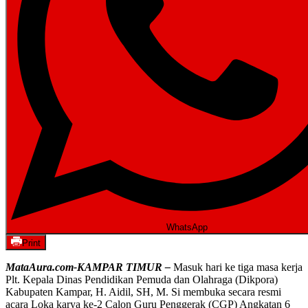
WhatsApp
Print
MataAura.com-KAMPAR TIMUR –
Masuk hari ke tiga masa kerja
Plt. Kepala Dinas Pendidikan Pemuda dan Olahraga (Dikpora)
Kabupaten Kampar, H. Aidil, SH, M. Si membuka secara resmi
acara Loka karya ke-2 Calon Guru Penggerak (CGP) Angkatan 6