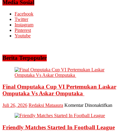
El
Media Sosial
Bhayangkar
Nino,
Run
PT.
Facebook
2026
Arara
Twitter
Abadi
Instagram
Siagakan
Pinterest
5
Youtube
Helikopter
Berita Terpopuler
Final Omputaka Cup VI Pertemukan Laskar
Omputaka Vs Askar Omputaka
pada
Juli 26, 2026
Redaksi Mataaura
Komentar Dinonaktifkan
Final
Omputaka
Cup
Friendly Matches Started In Football League
VI
Pertemukan