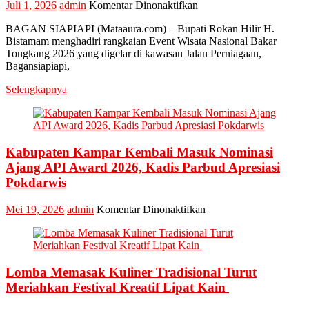
pada
Juli 1, 2026
admin
Komentar Dinonaktifkan
Bupati
BAGAN SIAPIAPI (Mataaura.com) – Bupati Rokan Hilir H.
Rokan
Bistamam menghadiri rangkaian Event Wisata Nasional Bakar
Hilir
Tongkang 2026 yang digelar di kawasan Jalan Perniagaan,
Bistamam
Bagansiapiapi,
Hadiri
Event
Selengkapnya
Nasional
Bakar
Tongkang
2026
Kabupaten Kampar Kembali Masuk Nominasi
Ajang API Award 2026, Kadis Parbud Apresiasi
Pokdarwis
pada
Mei 19, 2026
admin
Komentar Dinonaktifkan
Kabupaten
Kampar
Kembali
Masuk
Lomba Memasak Kuliner Tradisional Turut
Nominasi
Ajang
Meriahkan Festival Kreatif Lipat Kain
API
Award