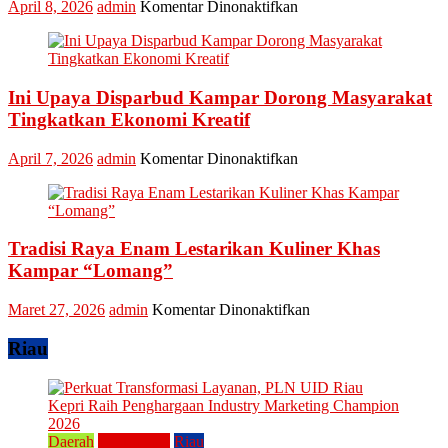
pada
April 8, 2026
admin
Komentar Dinonaktifkan
2026,
Lomba
Kadis
Memasak
Parbud
Kuliner
Apresiasi
Tradisional
Pokdarwis
Ini Upaya Disparbud Kampar Dorong Masyarakat
Turut
Meriahkan
Tingkatkan Ekonomi Kreatif
Festival
Kreatif
pada
April 7, 2026
admin
Komentar Dinonaktifkan
Lipat
Ini
Kain
Upaya
Disparbud
Kampar
Tradisi Raya Enam Lestarikan Kuliner Khas
Dorong
Masyarakat
Kampar “Lomang”
Tingkatkan
Ekonomi
pada
Maret 27, 2026
admin
Komentar Dinonaktifkan
Kreatif
Tradisi
Raya
Riau
Enam
Lestarikan
Kuliner
Khas
Kampar
Daerah
Perusahaan
Riau