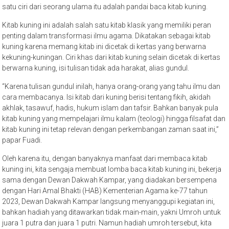
satu ciri dari seorang ulama itu adalah pandai baca kitab kuning.
Kitab kuning ini adalah salah satu kitab klasik yang memiliki peran
penting dalam transformasi ilmu agama. Dikatakan sebagai kitab
kuning karena memang kitab ini dicetak di kertas yang berwarna
kekuning-kuningan. Ciri khas dari kitab kuning selain dicetak di kertas
berwarna kuning, isi tulisan tidak ada harakat, alias gundul.
“Karena tulisan gundul inilah, hanya orang-orang yang tahu ilmu dan
cara membacanya. Isi kitab dari kuning berisi tentang fikih, akidah
akhlak, tasawuf, hadis, hukum islam dan tafsir. Bahkan banyak pula
kitab kuning yang mempelajari ilmu kalam (teologi) hingga filsafat dan
kitab kuning ini tetap relevan dengan perkembangan zaman saat ini,”
papar Fuadi.
Oleh karena itu, dengan banyaknya manfaat dari membaca kitab
kuning ini, kita sengaja membuat lomba baca kitab kuning ini, bekerja
sama dengan Dewan Dakwah Kampar, yang diadakan bersempena
dengan Hari Amal Bhakti (HAB) Kementerian Agama ke-77 tahun
2023, Dewan Dakwah Kampar langsung menyanggupi kegiatan ini,
bahkan hadiah yang ditawarkan tidak main-main, yakni Umroh untuk
juara 1 putra dan juara 1 putri. Namun hadiah umroh tersebut, kita