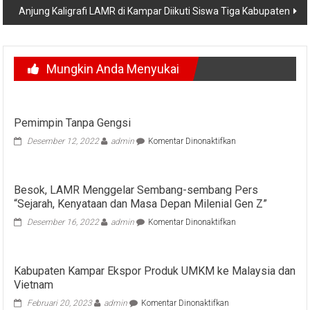
Anjung Kaligrafi LAMR di Kampar Diikuti Siswa Tiga Kabupaten
Mungkin Anda Menyukai
Pemimpin Tanpa Gengsi
pada
Desember 12, 2022
admin
Komentar Dinonaktifkan
Pemimpin
Tanpa
Gengsi
Besok, LAMR Menggelar Sembang-sembang Pers
“Sejarah, Kenyataan dan Masa Depan Milenial Gen Z”
pada
Desember 16, 2022
admin
Komentar Dinonaktifkan
Besok,
LAMR
Menggelar
Kabupaten Kampar Ekspor Produk UMKM ke Malaysia dan
Sembang-
Vietnam
sembang
Pers
pada
Februari 20, 2023
admin
Komentar Dinonaktifkan
“Sejarah,