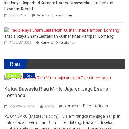
Ini Upaya Disparbud Kampar Dorong Masyarakat Tingkatkan
Meriahkan
Festival
Ekonomi Kreatif
Kreatif
pada
April 7, 2026
Komentar Dinonaktifkan
Lipat
Ini
Kain
Upaya
Disparbud
Kampar
Tradisi Raya Enam Lestarikan Kuliner Khas Kampar “Lomang”
Dorong
pada
Masyarakat
Maret 27, 2026
Komentar Dinonaktifkan
Tradisi
Tingkatkan
Raya
Ekonomi
Enam
Kreatif
Lestarikan
Riau
Kuliner
Khas
Kampar
Daerah
Riau
“Lomang”
Ketua Bawaslu Riau Minta Jajaran Jaga Esensi
Lembaga
pada
Komentar Dinonaktifkan
Agustus 1, 2026
admin
Ketua
PEKANBARU (Mataaura.com) – Dalam rangka menjaga hak pilih
Bawaslu
untuk hadapi Pemilihan Umum mendatang, Bawaslu di setiap
Riau
tingkatan telah mengawal dan menjaga hak pilih Masyarakat