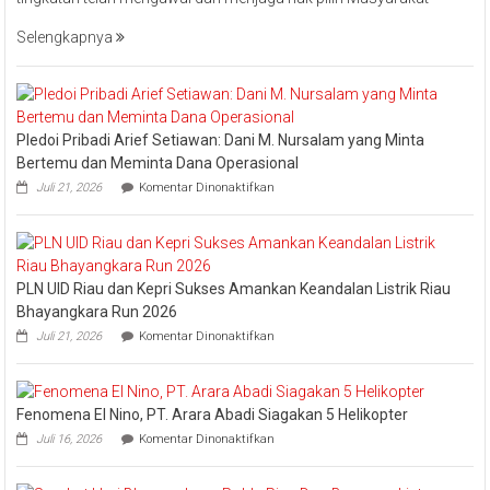
Minta
Jajaran
Selengkapnya
Jaga
Esensi
Lembaga
Pledoi Pribadi Arief Setiawan: Dani M. Nursalam yang Minta
Bertemu dan Meminta Dana Operasional
pada
Juli 21, 2026
Komentar Dinonaktifkan
Pledoi
Pribadi
Arief
Setiawan:
Dani
PLN UID Riau dan Kepri Sukses Amankan Keandalan Listrik Riau
M.
Nursalam
Bhayangkara Run 2026
yang
pada
Juli 21, 2026
Komentar Dinonaktifkan
Minta
PLN
Bertemu
UID
dan
Riau
Meminta
dan
Dana
Fenomena El Nino, PT. Arara Abadi Siagakan 5 Helikopter
Kepri
Operasional
pada
Sukses
Juli 16, 2026
Komentar Dinonaktifkan
Fenomena
Amankan
El
Keandalan
Nino,
Listrik