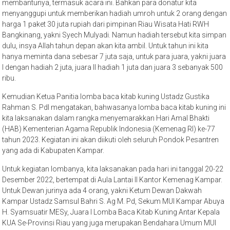
membantunya, termasuk acara ini. Bahkan para donatur kita
menyanggupi untuk memberikan hadiah umroh untuk 2 orang dengan
harga 1 paket 30 juta rupiah dari pimpinan Riau Wisata Hati RWH
Bangkinang, yakni Syech Mulyadi. Namun hadiah tersebut kita simpan
dulu, insya Allah tahun depan akan kita ambil. Untuk tahun ini kita
hanya meminta dana sebesar 7 juta saja, untuk para juara, yakni juara
I dengan hadiah 2 juta, juara II hadiah 1 juta dan juara 3 sebanyak 500
ribu.
Kemudian Ketua Panitia lomba baca kitab kuning Ustadz Gustika
Rahman S. PdI mengatakan, bahwasanya lomba baca kitab kuning ini
kita laksanakan dalam rangka menyemarakkan Hari Amal Bhakti
(HAB) Kementerian Agama Republik Indonesia (Kemenag RI) ke-77
tahun 2023. Kegiatan ini akan diikuti oleh seluruh Pondok Pesantren
yang ada di Kabupaten Kampar.
Untuk kegiatan lombanya, kita laksanakan pada hari ini tanggal 20-22
Desember 2022, bertempat di Aula Lantai II Kantor Kemenag Kampar.
Untuk Dewan jurinya ada 4 orang, yakni Ketum Dewan Dakwah
Kampar Ustadz Samsul Bahri S. Ag M. Pd, Sekum MUI Kampar Abuya
H. Syamsuatir MESy, Juara I Lomba Baca Kitab Kuning Antar Kepala
KUA Se-Provinsi Riau yang juga merupakan Bendahara Umum MUI