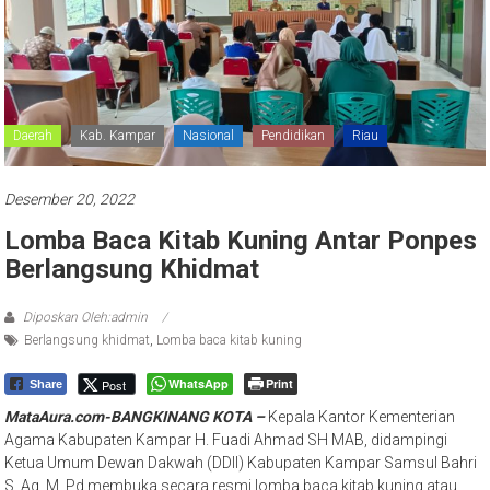
Daerah
Kab. Kampar
Nasional
Pendidikan
Riau
Desember 20, 2022
Lomba Baca Kitab Kuning Antar Ponpes
Berlangsung Khidmat
Diposkan Oleh:admin
Berlangsung khidmat
,
Lomba baca kitab kuning
WhatsApp
Print
Post
Share
MataAura.com-BANGKINANG KOTA –
Kepala Kantor Kementerian
Agama Kabupaten Kampar H. Fuadi Ahmad SH MAB, didampingi
Ketua Umum Dewan Dakwah (DDII) Kabupaten Kampar Samsul Bahri
S. Ag, M. Pd membuka secara resmi lomba baca kitab kuning atau