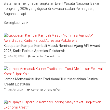
Bistamam menghadiri rangkaian Event Wisata Nasional Bakar
Hilir
Tongkang 2026 yang digelar di kawasan Jalan Perniagaan,
Bistamam
Bagansiapiapi,
Hadiri
Event
Selengkapnya
Nasional
Bakar
Tongkang
2026
Kabupaten Kampar Kembali Masuk Nominasi Ajang API Award
2026, Kadis Parbud Apresiasi Pokdarwis
pada
Mei 19, 2026
Komentar Dinonaktifkan
Kabupaten
Kampar
Kembali
Masuk
Nominasi
Lomba Memasak Kuliner Tradisional Turut Meriahkan Festival
Ajang
API
Kreatif Lipat Kain
Award
pada
April 8, 2026
Komentar Dinonaktifkan
2026,
Lomba
Kadis
Memasak
Parbud
Kuliner
Apresiasi
Tradisional
Pokdarwis
Turut