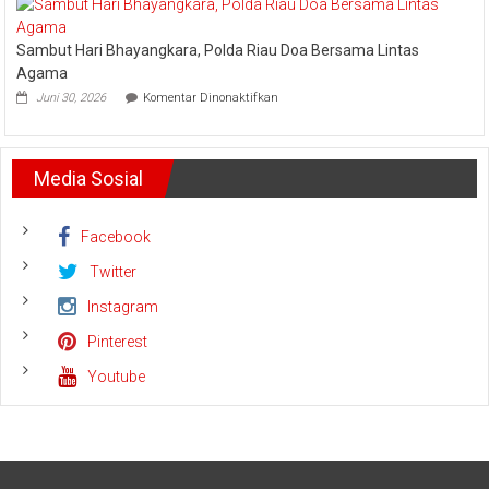
PT.
Riau
Arara
Bhayangkara
Sambut Hari Bhayangkara, Polda Riau Doa Bersama Lintas
Abadi
Run
Siagakan
2026
Agama
5
pada
Juni 30, 2026
Komentar Dinonaktifkan
Helikopter
Sambut
Hari
Bhayangkara,
Polda
Media Sosial
Riau
Doa
Bersama
Lintas
Facebook
Agama
Twitter
Instagram
Pinterest
Youtube