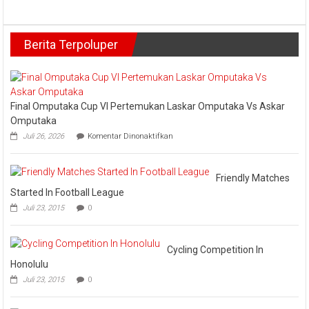
Kabupaten
Kenyataan
Kampar
dan
Ekspor
Masa
Berita Terpoluper
Produk
Depan
UMKM
Milenial
ke
Gen
Malaysia
Z”
dan
Vietnam
Final Omputaka Cup VI Pertemukan Laskar Omputaka Vs Askar
Omputaka
pada
Juli 26, 2026
Komentar Dinonaktifkan
Final
Omputaka
Cup
VI
Friendly Matches
Pertemukan
Started In Football League
Laskar
Juli 23, 2015
0
Omputaka
Vs
Askar
Omputaka
Cycling Competition In
Honolulu
Juli 23, 2015
0