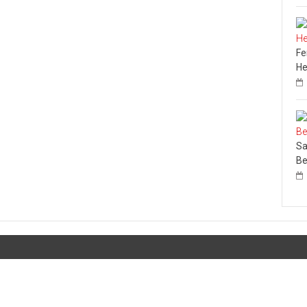
Fe
He
Sa
Be