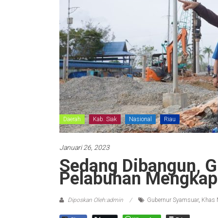
Daerah
Kab. Siak
Nasional
Riau
Januari 26, 2023
Sedang Dibangun, G
Pelabuhan Mengkap
Diposkan Oleh:admin
Gubernur Syamsuar
,
Khas 