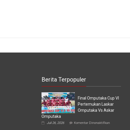
Berita Terpopuler
Final Omputaka Cup VI
Pertemukan Laskar
Omputaka Vs Askar
Omputaka
pada
Juli 26, 2026
Komentar Dinonaktifkan
Final