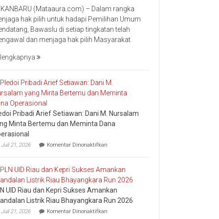
Ketua
KANBARU (Mataaura.com) – Dalam rangka
Bawaslu
njaga hak pilih untuk hadapi Pemilihan Umum
Riau
ndatang, Bawaslu di setiap tingkatan telah
Minta
ngawal dan menjaga hak pilih Masyarakat
Jajaran
Jaga
lengkapnya
Esensi
Lembaga
edoi Pribadi Arief Setiawan: Dani M. Nursalam
ng Minta Bertemu dan Meminta Dana
erasional
pada
Juli 21, 2026
Komentar Dinonaktifkan
Pledoi
Pribadi
Arief
Setiawan:
Dani
N UID Riau dan Kepri Sukses Amankan
M.
Nursalam
andalan Listrik Riau Bhayangkara Run 2026
yang
pada
Juli 21, 2026
Komentar Dinonaktifkan
Minta
PLN