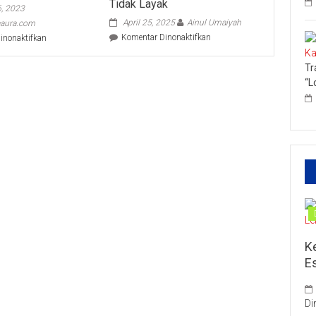
Tidak Layak
6, 2023
April 25, 2025
Ainul Umaiyah
aura.com
pada
pada
Komentar Dinonaktifkan
inonaktifkan
Wakil
Investasi
Bupati
Sekali
Tr
Rohil
Duplikasi
“L
Sebut
Berkali
tak
Kali
Boleh
Ada
Lagi
Sekolah
yang
Tidak
Layak
K
E
Di