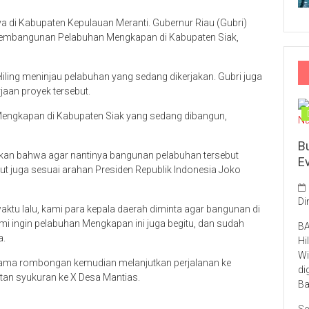
ya di Kabupaten Kepulauan Meranti. Gubernur Riau (Gubri)
embangunan Pelabuhan Mengkapan di Kabupaten Siak,
iling meninjau pelabuhan yang sedang dikerjakan. Gubri juga
aan proyek tersebut.
ngkapan di Kabupaten Siak yang sedang dibangun,
B
kan bahwa agar nantinya bangunan pelabuhan tersebut
E
ebut juga sesuai arahan Presiden Republik Indonesia Joko
Di
tu lalu, kami para kepala daerah diminta agar bangunan di
mi ingin pelabuhan Mengkapan ini juga begitu, dan sudah
BA
a.
Hi
Wi
sama rombongan kemudian melanjutkan perjalanan ke
di
tan syukuran ke X Desa Mantias.
Ba