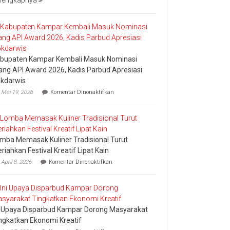
lengkapnya
Bakar
Tongkang
2026
bupaten Kampar Kembali Masuk Nominasi
ang API Award 2026, Kadis Parbud Apresiasi
kdarwis
pada
Mei 19, 2026
Komentar Dinonaktifkan
Kabupaten
Kampar
Kembali
Masuk
Nominasi
mba Memasak Kuliner Tradisional Turut
Ajang
API
riahkan Festival Kreatif Lipat Kain
Award
pada
April 8, 2026
Komentar Dinonaktifkan
2026,
Lomba
Kadis
Memasak
Parbud
Kuliner
Apresiasi
Tradisional
Pokdarwis
Turut
i Upaya Disparbud Kampar Dorong Masyarakat
Meriahkan
Festival
ngkatkan Ekonomi Kreatif
Kreatif
pada