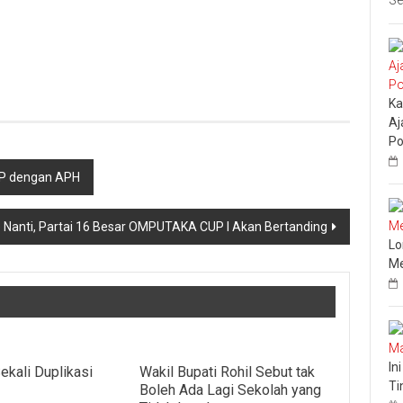
Se
Ka
Aj
Po
PIP dengan APH
 Nanti, Partai 16 Besar OMPUTAKA CUP I Akan Bertanding
Lo
Me
In
ekali Duplikasi
Wakil Bupati Rohil Sebut tak
Ti
i
Boleh Ada Lagi Sekolah yang