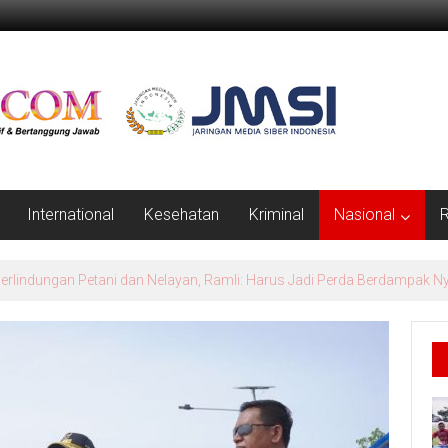
International
Kesehatan
Kriminal
Nasional
R
el Jaga Keandalan Listrik Jelang HUT RI ke-81 di Pasir Pengaraian