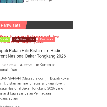
Juli 23, 2015
0
Pariwisata
Daerah
Kab. Rokan Hilir
Pariwisata
upati Rokan Hilir Bistamam Hadiri
vent Nasional Bakar Tongkang 2026
Komentar
Juli 1, 2026
admin
pada
nonaktifkan
Bupati
GAN SIAPIAPI (Mataaura.com) – Bupati Rokan
Rokan
lir H. Bistamam menghadiri rangkaian Event
Hilir
sata Nasional Bakar Tongkang 2026 yang
Bistamam
gelar di kawasan Jalan Perniagaan,
Hadiri
gansiapiapi,
Event
Nasional