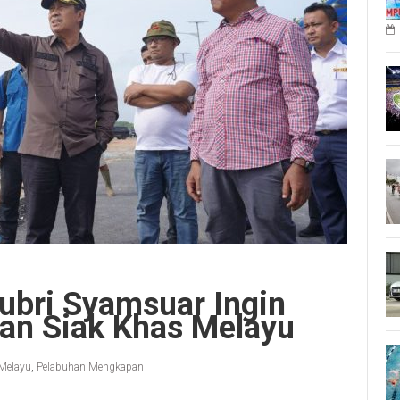
ubri Syamsuar Ingin
an Siak Khas Melayu
Melayu
,
Pelabuhan Mengkapan