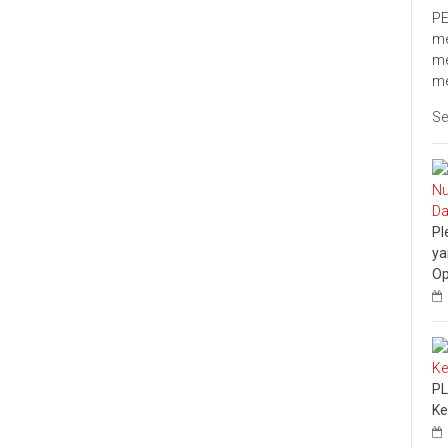
PE
me
me
me
Se
Pl
ya
Op
PL
Ke