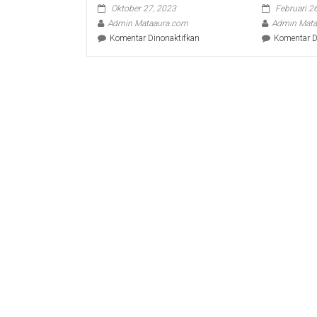
Oktober 27, 2023
Februari 2
Admin Mataaura.com
Admin Mata
pada
Komentar Dinonaktifkan
Komentar D
CATUR
SUGENG
SUSANTO
WISUDA
DI
UGM