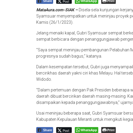
WhatsApp
Print
Post
Share
MataAura.com-SIAK –
Disela-sela kunjungan kerjan
Syamsuar menyempatkan untuk meninjau proyek p
Kamis (26/1/2023).
Jelang menaiki kapal, Gubri Syamsuar sempat berkel
sempat berbicara dengan penanggungjawab pengerj
“Saya sempat meninjau pembangunan Pelabuhan Me
progresnya sudah bagus,” katanya.
Dalam kesempatan tersebut, Gubri juga menyampai
bercirikhas daerah yakni ciri khas Melayu. Hal ters
Widodo.
“Dalam pertemuan dengan Pak Presiden beberapa wak
daerah dibuat bercirikan daerah masing-masing. Ka
disampaikan kepada penanggungjawabnya,” ujarny
Usai meninjau beberapa saat, Gubri Syamsuar ber
Kabupaten Kepulauan Meranti untuk mengikuti kegia
WhatsApp
Print
Post
Share