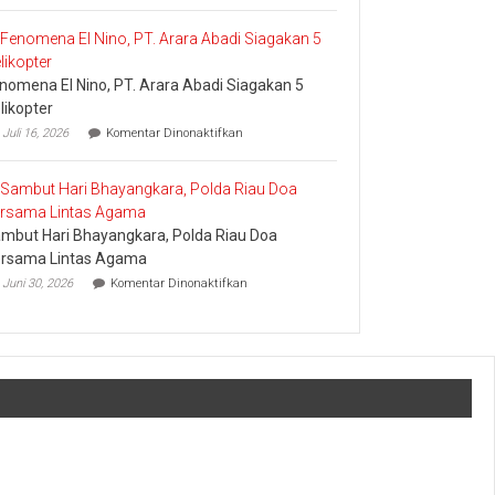
Bertemu
UID
dan
Riau
Meminta
dan
Dana
Kepri
Operasional
nomena El Nino, PT. Arara Abadi Siagakan 5
Sukses
Amankan
likopter
Keandalan
pada
Juli 16, 2026
Komentar Dinonaktifkan
Listrik
Fenomena
Riau
El
Bhayangkara
Nino,
Run
PT.
2026
Arara
mbut Hari Bhayangkara, Polda Riau Doa
Abadi
Siagakan
rsama Lintas Agama
5
pada
Juni 30, 2026
Komentar Dinonaktifkan
Helikopter
Sambut
Hari
Bhayangkara,
Polda
Riau
Doa
Bersama
Lintas
Agama