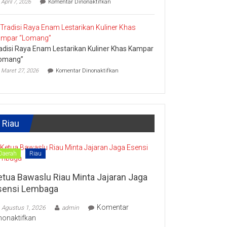
April 7, 2026
Komentar Dinonaktifkan
Lipat
Ini
Kain
Upaya
Disparbud
Kampar
Dorong
adisi Raya Enam Lestarikan Kuliner Khas Kampar
Masyarakat
Tingkatkan
omang”
Ekonomi
pada
Maret 27, 2026
Komentar Dinonaktifkan
Kreatif
Tradisi
Raya
Enam
Lestarikan
Kuliner
Khas
Riau
Kampar
“Lomang”
Daerah
Riau
etua Bawaslu Riau Minta Jajaran Jaga
sensi Lembaga
Komentar
Agustus 1, 2026
admin
pada
nonaktifkan