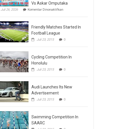
Vs Askar Omputaka
pada
Juli 26, 2026
Komentar Dinonaktifkan
Final
Omputaka
Cup
Friendly Matches Started In
VI
Pertemukan
Football League
Laskar
Juli 23, 2015
0
Omputaka
Vs
Askar
Omputaka
Cycling Competition In
Honolulu
Juli 23, 2015
0
Audi Launches Its New
Advertisement
Juli 23, 2015
0
Swimming Competition In
SAARC