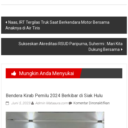
Navigasi
Naas, IRT Tergilas Truk Saat Berkendara Motor Bersama
Anaknya di Air Tiris
pos
Sukseskan Akreditasi RSUD Paripurna, Suhermi : Mari Kita
Dukung Bersama
Mungkin Anda Menyukai
Bendera Kirab Pemilu 2024 Berkibar di Siak Hulu
pada
Juni 5, 2023
Admin Mataaura.com
Komentar Dinonaktifkan
Bendera
Kirab
Pemilu
2024