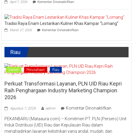
pada
April 7, 2026
Komentar Dinonaktifkan
Lipat
Ini
Kain
Upaya
Disparbud
Kampar
Tradisi Raya Enam Lestarikan Kuliner Khas Kampar “Lomang”
Dorong
pada
Masyarakat
Maret 27, 2026
Komentar Dinonaktifkan
Tradisi
Tingkatkan
Raya
Ekonomi
Enam
Kreatif
Lestarikan
Riau
Kuliner
Khas
Kampar
“Lomang”
Daerah
Perusahaan
Riau
Perkuat Transformasi Layanan, PLN UID Riau Kepri
Raih Penghargaan Industry Marketing Champion
2026
pada
Komentar Dinonaktifkan
Agustus 7, 2026
admin
Perkuat
PEKANBARU (Mataaura.com) – Komitmen PT. PLN (Persero) Unit
Transforma
Induk Distribusi (UID) Riau dan Kepulauan Riau dalam
Layanan,
menghadirkan layanan kelistrikan yang andal, mudah, dan
PLN