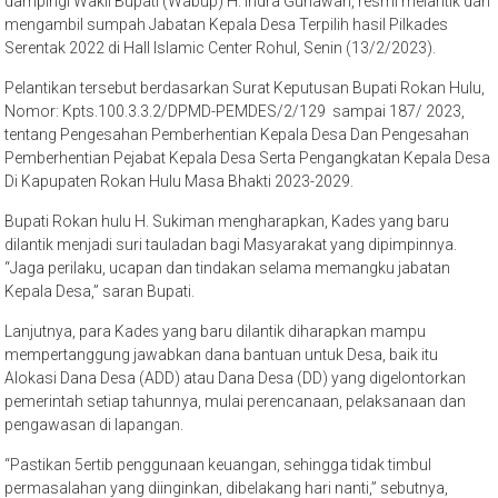
dampingi Wakil Bupati (Wabup) H. Indra Gunawan, resmi melantik dan
mengambil sumpah Jabatan Kepala Desa Terpilih hasil Pilkades
Serentak 2022 di Hall Islamic Center Rohul, Senin (13/2/2023).
Pelantikan tersebut berdasarkan Surat Keputusan Bupati Rokan Hulu,
Nomor: Kpts.100.3.3.2/DPMD-PEMDES/2/129 sampai 187/ 2023,
tentang Pengesahan Pemberhentian Kepala Desa Dan Pengesahan
Pemberhentian Pejabat Kepala Desa Serta Pengangkatan Kepala Desa
Di Kapupaten Rokan Hulu Masa Bhakti 2023-2029.
Bupati Rokan hulu H. Sukiman mengharapkan, Kades yang baru
dilantik menjadi suri tauladan bagi Masyarakat yang dipimpinnya.
“Jaga perilaku, ucapan dan tindakan selama memangku jabatan
Kepala Desa,” saran Bupati.
Lanjutnya, para Kades yang baru dilantik diharapkan mampu
mempertanggung jawabkan‎ dana bantuan untuk Desa, baik itu
Alokasi Dana Desa (ADD) atau Dana Desa (DD) yang digelontorkan
pemerintah setiap tahunnya, mulai perencanaan, pelaksanaan dan
pengawasan di lapangan.
“Pastikan 5ertib penggunaan keuangan, sehingga tidak timbul
permasalahan yang diinginkan, dibelakang hari nanti,” sebutnya,