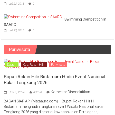
Juli 23, 2015
0
Swimming Competition In
SAARC
Juli 23, 2015
0
Pariwisata
Daerah
Kab. Rokan Hilir
Pariwisata
Bupati Rokan Hilir Bistamam Hadiri Event Nasional
Bakar Tongkang 2026
pada
Komentar Dinonaktifkan
Juli 1, 2026
admin
Bupati
BAGAN SIAPIAPI (Mataaura.com) – Bupati Rokan Hilir H.
Rokan
Bistamam menghadiri rangkaian Event Wisata Nasional Bakar
Hilir
Tongkang 2026 yang digelar di kawasan Jalan Perniagaan,
Bistamam