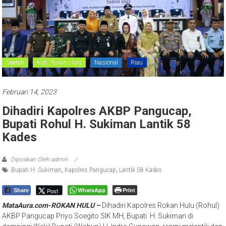
Daerah
Kab. Rokan Hulu
Nasional
Riau
Februari 14, 2023
Dihadiri Kapolres AKBP Pangucap,
Bupati Rohul H. Sukiman Lantik 58
Kades
Diposkan Oleh:admin
Bupati H. Sukiman
,
Kapolres Pangucap
,
Lantik 58 Kades
WhatsApp
Print
Post
Share
MataAura.com-ROKAN HULU –
Dihadiri Kapolres Rokan Hulu (Rohul)
AKBP Pangucap Priyo Soegito SIK MH, Bupati H. Sukiman di