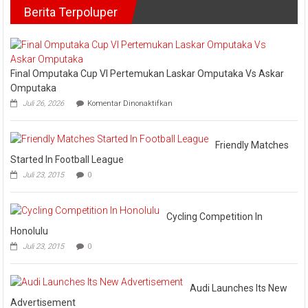
Periode
Berita Terpoluper
Tim
2026-
Sat
2030
Reskrim
Polres
Meranti
dan
Final Omputaka Cup VI Pertemukan Laskar Omputaka Vs Askar
Polsek
Omputaka
Rangsang
pada
Juli 26, 2026
Komentar Dinonaktifkan
Final
Omputaka
Cup
VI
Friendly Matches
Pertemukan
Started In Football League
Laskar
Juli 23, 2015
0
Omputaka
Vs
Askar
Omputaka
Cycling Competition In
Honolulu
Juli 23, 2015
0
Audi Launches Its New
Advertisement