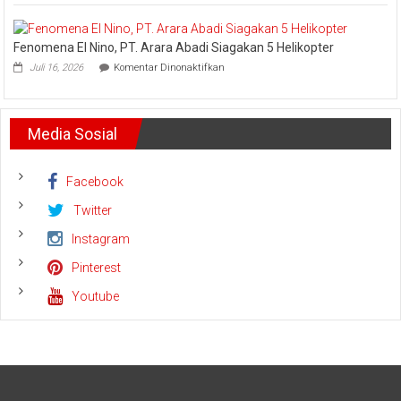
UID
dan
Riau
Meminta
dan
Dana
Fenomena El Nino, PT. Arara Abadi Siagakan 5 Helikopter
Kepri
Operasional
pada
Sukses
Juli 16, 2026
Komentar Dinonaktifkan
Fenomena
Amankan
El
Keandalan
Nino,
Listrik
PT.
Riau
Media Sosial
Arara
Bhayangkara
Abadi
Run
Siagakan
2026
5
Facebook
Helikopter
Twitter
Instagram
Pinterest
Youtube