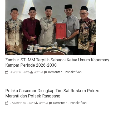
Berkibar
di
Siak
Hulu
Zamhur, ST., MM Terpilih Sebagai Ketua Umum Kapemary
Kampar Periode 2026-2030
pada
Maret 8, 2026
admin
Komentar Dinonaktifkan
Zamhur,
ST.,
MM
Pelaku Curanmor Diungkap Tim Sat Reskrim Polres
Terpilih
Meranti dan Polsek Rangsang
Sebagai
Ketua
pada
Oktober 18, 2023
admin
Komentar Dinonaktifkan
Umum
Pelaku
Kapemary
Curanmor
Kampar
Diungkap