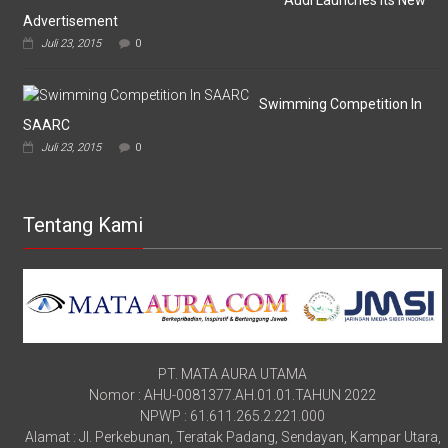
Audi Launches Its New
Advertisement
Juli 23, 2015
0
Swimming Competition In
SAARC
Juli 23, 2015
0
Tentang Kami
PT. MATA AURA UTAMA
Nomor : AHU-0081377.AH.01.01.TAHUN 2022
NPWP : 61.611.265.2.221.000
Alamat : Jl. Perkebunan, Teratak Padang, Sendayan, Kampar Utara,