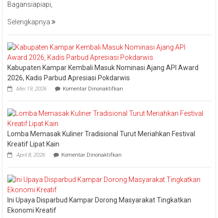
Bagansiapiapi,
Hadiri
Event
Selengkapnya
Nasional
Bakar
Tongkang
2026
Kabupaten Kampar Kembali Masuk Nominasi Ajang API Award
2026, Kadis Parbud Apresiasi Pokdarwis
pada
Mei 19, 2026
Komentar Dinonaktifkan
Kabupaten
Kampar
Kembali
Masuk
Nominasi
Lomba Memasak Kuliner Tradisional Turut Meriahkan Festival
Ajang
API
Kreatif Lipat Kain
Award
pada
April 8, 2026
Komentar Dinonaktifkan
2026,
Lomba
Kadis
Memasak
Parbud
Kuliner
Apresiasi
Tradisional
Pokdarwis
Turut
Ini Upaya Disparbud Kampar Dorong Masyarakat Tingkatkan
Meriahkan
Festival
Ekonomi Kreatif
Kreatif