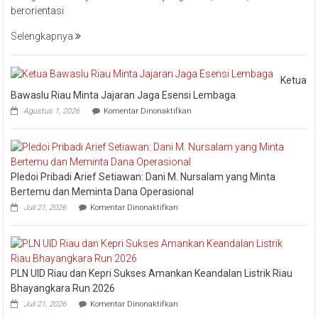
berorientasi
UID
Riau
Selengkapnya
Kepri
Raih
Pengharga
Ketua
Industry
Bawaslu Riau Minta Jajaran Jaga Esensi Lembaga
Marketing
pada
Agustus 1, 2026
Komentar Dinonaktifkan
Champion
Ketua
Bawaslu
2026
Riau
Minta
Jajaran
Pledoi Pribadi Arief Setiawan: Dani M. Nursalam yang Minta
Jaga
Esensi
Bertemu dan Meminta Dana Operasional
Lembaga
pada
Juli 21, 2026
Komentar Dinonaktifkan
Pledoi
Pribadi
Arief
Setiawan:
Dani
PLN UID Riau dan Kepri Sukses Amankan Keandalan Listrik Riau
M.
Nursalam
Bhayangkara Run 2026
yang
pada
Juli 21, 2026
Komentar Dinonaktifkan
Minta
PLN
Bertemu