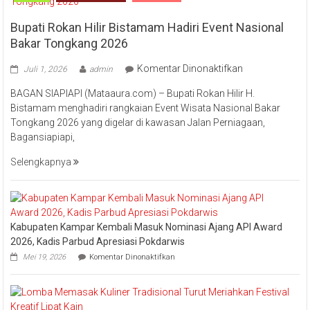
Bupati Rokan Hilir Bistamam Hadiri Event Nasional
Bakar Tongkang 2026
pada
Komentar Dinonaktifkan
Juli 1, 2026
admin
Bupati
BAGAN SIAPIAPI (Mataaura.com) – Bupati Rokan Hilir H.
Rokan
Bistamam menghadiri rangkaian Event Wisata Nasional Bakar
Hilir
Tongkang 2026 yang digelar di kawasan Jalan Perniagaan,
Bistamam
Bagansiapiapi,
Hadiri
Event
Selengkapnya
Nasional
Bakar
Tongkang
2026
Kabupaten Kampar Kembali Masuk Nominasi Ajang API Award
2026, Kadis Parbud Apresiasi Pokdarwis
pada
Mei 19, 2026
Komentar Dinonaktifkan
Kabupaten
Kampar
Kembali
Masuk
Nominasi