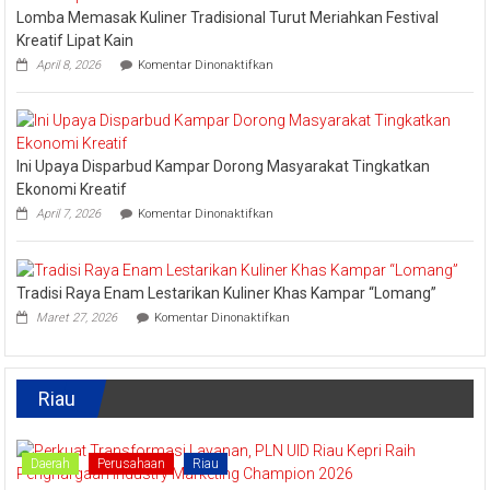
Lomba Memasak Kuliner Tradisional Turut Meriahkan Festival
Ajang
API
Kreatif Lipat Kain
Award
pada
April 8, 2026
Komentar Dinonaktifkan
2026,
Lomba
Kadis
Memasak
Parbud
Kuliner
Apresiasi
Tradisional
Pokdarwis
Turut
Ini Upaya Disparbud Kampar Dorong Masyarakat Tingkatkan
Meriahkan
Festival
Ekonomi Kreatif
Kreatif
pada
April 7, 2026
Komentar Dinonaktifkan
Lipat
Ini
Kain
Upaya
Disparbud
Kampar
Tradisi Raya Enam Lestarikan Kuliner Khas Kampar “Lomang”
Dorong
pada
Masyarakat
Maret 27, 2026
Komentar Dinonaktifkan
Tradisi
Tingkatkan
Raya
Ekonomi
Enam
Kreatif
Lestarikan
Riau
Kuliner
Khas
Kampar
“Lomang”
Daerah
Perusahaan
Riau