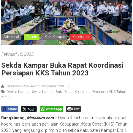
Advetorial
Daerah
Kab. Kampar
Kesehatan
Februari 15, 2023
Sekda Kampar Buka Rapat Koordinasi
Persiapan KKS Tahun 2023
Diposkan Oleh:Admin Mataaura.com
Dinkes Kampar
,
Sekda Kampar Buka Rapat Koordinasi Persiapan KKS Tahun
2023
WhatsApp
Print
Post
Share
Bangkinang,
MataAura.com
– Dinas Kesehatan melaksnakan rapat
koordinasi persiapan penilaian Kabupaten /Kota Sehat (KKS) Tahun
2023, yang langsung di pimpin oleh sekda Kabupaten Kampar Drs. H.