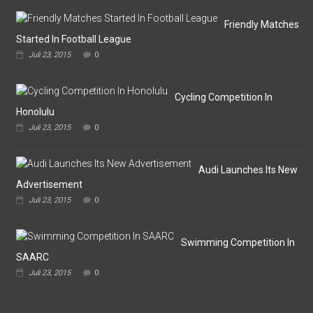
Omputaka
Cup
VI
Friendly Matches
Pertemukan
Started In Football League
Laskar
Juli 23, 2015
0
Omputaka
Vs
Askar
Omputaka
Cycling Competition In
Honolulu
Juli 23, 2015
0
Audi Launches Its New
Advertisement
Juli 23, 2015
0
Swimming Competition In
SAARC
Juli 23, 2015
0