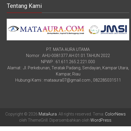
Tentang Kami
PT. MATA AURA UTAMA
Nomor : AHU-0081377.AH.01.01.TAHUN 2022
NPWP : 61.611.265.2.221.000
Alamat : Jl. Perkebunan, Teratak Padang, Sendayan, Kampar Utara,
Kampar, Riau
Hubungi Kami : mataaura07@gmail.com , 082285031511
Copyright © 2026
MataAura
. All rights reserved. Tema:
ColorNews
oleh ThemeGrill. Dipersembahkan oleh
WordPress
.