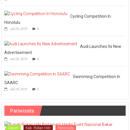
Aman
Vs
Askar
Omputaka
Cycling Competition In
Honolulu
Juli 23, 2015
0
Audi Launches Its New
Advertisement
Juli 23, 2015
0
Swimming Competition In
SAARC
Juli 23, 2015
0
Pariwisata
Daerah
Kab. Rokan Hilir
Pariwisata