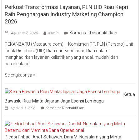
Perkuat Transformasi Layanan, PLN UID Riau Kepri
Raih Penghargaan Industry Marketing Champion
2026
pada
Komentar Dinonaktifkan
Agustus 7, 2026
admin
Perkuat
PEKANBARU (Mataaura.com) – Komitmen PT. PLN (Persero) Unit
Transforma
Induk Distribusi (UID) Riau dan Kepulauan Riau dalam
Layanan,
menghadirkan layanan kelistrikan yang andal, mudah, dan
PLN
berorientasi
UID
Riau
Selengkapnya
Kepri
Raih
Pengharga
Ketua
Industry
Bawaslu Riau Minta Jajaran Jaga Esensi Lembaga
Marketing
pada
Agustus 1, 2026
Komentar Dinonaktifkan
Champion
Ketua
Bawaslu
2026
Riau
Minta
Jajaran
Pledoi Pribadi Arief Setiawan: Dani M. Nursalam yang Minta
Jaga