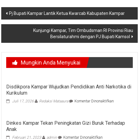
Navigasi
Pj Bupati Kampar Lantik Ketua Kwarcab Kabupaten Kampar
pos
Kunjungi Kampar, Tim Ombudsman RI Provinsi Riau
Bersilaturahmi dengan PJ Bupati Kamsol
Mungkin Anda Menyukai
Disdikpora Kampar Wujudkan Pendidikan Anti Narkotika di
Kurikulum
pada
Juli 17, 2026
Redaksi Mataaura
Komentar Dinonaktifkan
Disdikpora
Kampar
Wujudkan
Dinkes Kampar Tekan Peningkatan Gizi Buruk Terhadap
Pendidikan
Anak
Anti
Narkotika
pada
Februari 21, 2023
admin
Komentar Dinonaktifkan