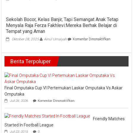
di
Dinkes
Kurikulum
Kampar
Tekan
Sekolah Bocor, Kelas Banjir, Tapi Semangat Anak Tetap
Peningkatan
Menyala Raja Ferza Fakhlevi:Mereka Berhak Belajar di
Gizi
Buruk
Tempat yang Aman
Terhadap
pada
Oktober 28, 2025
Ainul Umaiyah
Komentar Dinonaktifkan
Anak
Sekolah
Bocor,
Kelas
Berita Terpoluper
Banjir,
Tapi
Semangat
Anak
Tetap
Menyala
Final Omputaka Cup VI Pertemukan Laskar Omputaka Vs Askar
Raja
Omputaka
Ferza
pada
Juli 26, 2026
Komentar Dinonaktifkan
Fakhlevi:Mere
Final
Berhak
Omputaka
Cup
Belajar
VI
Friendly Matches
di
Pertemukan
Tempat
Started In Football League
Laskar
yang
Juli 23, 2015
0
Omputaka