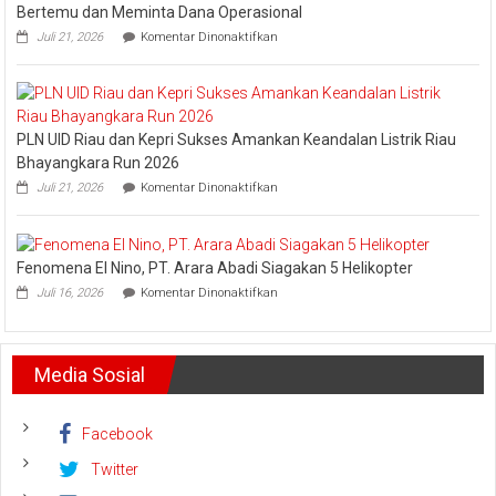
Esensi
Bertemu dan Meminta Dana Operasional
Lembaga
pada
Juli 21, 2026
Komentar Dinonaktifkan
Pledoi
Pribadi
Arief
Setiawan:
Dani
PLN UID Riau dan Kepri Sukses Amankan Keandalan Listrik Riau
M.
Nursalam
Bhayangkara Run 2026
yang
pada
Juli 21, 2026
Komentar Dinonaktifkan
Minta
PLN
Bertemu
UID
dan
Riau
Meminta
dan
Dana
Fenomena El Nino, PT. Arara Abadi Siagakan 5 Helikopter
Kepri
Operasional
pada
Sukses
Juli 16, 2026
Komentar Dinonaktifkan
Fenomena
Amankan
El
Keandalan
Nino,
Listrik
PT.
Riau
Media Sosial
Arara
Bhayangkara
Abadi
Run
Siagakan
2026
5
Facebook
Helikopter
Twitter