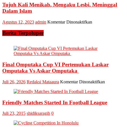
Kepala
Misharti,
Tujuh Kali Menikah, Mengaku Lesbi, Meninggal
OPD
Penyandang
Dalam Islam
dan
Disabilitas
Camat
Dapatkan
se-
pada
Agustus 12, 2023
admin
Komentar Dinonaktifkan
Atensi
Kabupate
Tujuh
Dari
Kampar
Kali
Berita Terpoluper
Centra
Menikah,
Handayani
Mengaku
Lesbi,
Meninggal
Dalam
Islam
Final Omputaka Cup VI Pertemukan Laskar
Omputaka Vs Askar Omputaka
pada
Juli 26, 2026
Redaksi Mataaura
Komentar Dinonaktifkan
Final
Omputaka
Cup
Friendly Matches Started In Football League
VI
Pertemukan
Laskar
Juli 23, 2015
shidiksaragih
0
Omputaka
Vs