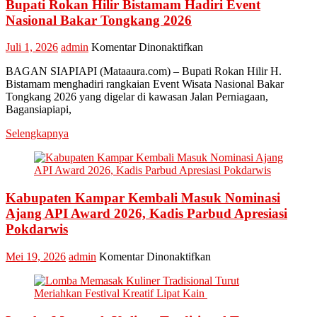
Bupati Rokan Hilir Bistamam Hadiri Event
Nasional Bakar Tongkang 2026
pada
Juli 1, 2026
admin
Komentar Dinonaktifkan
Bupati
BAGAN SIAPIAPI (Mataaura.com) – Bupati Rokan Hilir H.
Rokan
Bistamam menghadiri rangkaian Event Wisata Nasional Bakar
Hilir
Tongkang 2026 yang digelar di kawasan Jalan Perniagaan,
Bistamam
Bagansiapiapi,
Hadiri
Event
Selengkapnya
Nasional
Bakar
Tongkang
2026
Kabupaten Kampar Kembali Masuk Nominasi
Ajang API Award 2026, Kadis Parbud Apresiasi
Pokdarwis
pada
Mei 19, 2026
admin
Komentar Dinonaktifkan
Kabupaten
Kampar
Kembali
Masuk