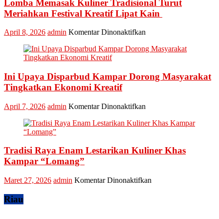
Lomba Memasak Kuliner Tradisional Turut
Nominasi
Ajang
Meriahkan Festival Kreatif Lipat Kain
API
Award
pada
April 8, 2026
admin
Komentar Dinonaktifkan
2026,
Lomba
Kadis
Memasak
Parbud
Kuliner
Apresiasi
Tradisional
Pokdarwis
Ini Upaya Disparbud Kampar Dorong Masyarakat
Turut
Meriahkan
Tingkatkan Ekonomi Kreatif
Festival
Kreatif
pada
April 7, 2026
admin
Komentar Dinonaktifkan
Lipat
Ini
Kain
Upaya
Disparbud
Kampar
Tradisi Raya Enam Lestarikan Kuliner Khas
Dorong
Masyarakat
Kampar “Lomang”
Tingkatkan
Ekonomi
pada
Maret 27, 2026
admin
Komentar Dinonaktifkan
Kreatif
Tradisi
Raya
Riau
Enam
Lestarikan