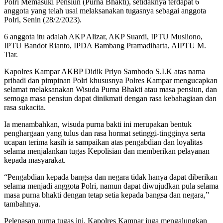
Polri Memasuki Pensiun (Purna Bhakti), setidaknya terdapat 6
anggota yang telah usai melaksanakan tugasnya sebagai anggota
Polri, Senin (28/2/2023).
6 anggota itu adalah AKP Alizar, AKP Suardi, IPTU Musliono,
IPTU Bandot Rianto, IPDA Bambang Pramadiharta, AIPTU M.
Tiar.
Kapolres Kampar AKBP Didik Priyo Sambodo S.I.K atas nama
pribadi dan pimpinan Polri khususnya Polres Kampar mengucapkan
selamat melaksanakan Wisuda Purna Bhakti atau masa pensiun, dan
semoga masa pensiun dapat dinikmati dengan rasa kebahagiaan dan
rasa sukacita.
Ia menambahkan, wisuda purna bakti ini merupakan bentuk
penghargaan yang tulus dan rasa hormat setinggi-tingginya serta
ucapan terima kasih ia sampaikan atas pengabdian dan loyalitas
selama menjalankan tugas Kepolisian dan memberikan pelayanan
kepada masyarakat.
“Pengabdian kepada bangsa dan negara tidak hanya dapat diberikan
selama menjadi anggota Polri, namun dapat diwujudkan pula selama
masa purna bhakti dengan tetap setia kepada bangsa dan negara,”
tambahnya.
Pelepasan purna tugas ini, Kapolres Kampar juga mengalungkan