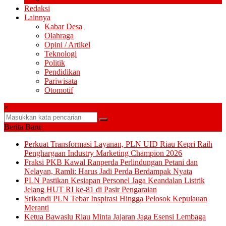
Redaksi
Lainnya
Kabar Desa
Olahraga
Opini / Artikel
Teknologi
Politik
Pendidikan
Pariwisata
Otomotif
×
Berita Baru:
Perkuat Transformasi Layanan, PLN UID Riau Kepri Raih
Penghargaan Industry Marketing Champion 2026
Fraksi PKB Kawal Ranperda Perlindungan Petani dan
Nelayan, Ramli: Harus Jadi Perda Berdampak Nyata
PLN Pastikan Kesiapan Personel Jaga Keandalan Listrik
Jelang HUT RI ke-81 di Pasir Pengaraian
Srikandi PLN Tebar Inspirasi Hingga Pelosok Kepulauan
Meranti
Ketua Bawaslu Riau Minta Jajaran Jaga Esensi Lembaga