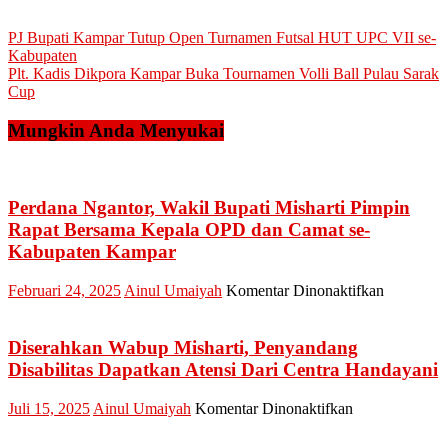
Navigasi
PJ Bupati Kampar Tutup Open Turnamen Futsal HUT UPC VII se-
Kabupaten
pos
Plt. Kadis Dikpora Kampar Buka Tournamen Volli Ball Pulau Sarak
Cup
Mungkin Anda Menyukai
Perdana Ngantor, Wakil Bupati Misharti Pimpin
Rapat Bersama Kepala OPD dan Camat se-
Kabupaten Kampar
pada
Februari 24, 2025
Ainul Umaiyah
Komentar Dinonaktifkan
Perdana
Ngantor,
Wakil
Diserahkan Wabup Misharti, Penyandang
Bupati
Disabilitas Dapatkan Atensi Dari Centra Handayani
Misharti
Pimpin
pada
Juli 15, 2025
Ainul Umaiyah
Komentar Dinonaktifkan
Rapat
Diserahkan
Bersama
Wabup