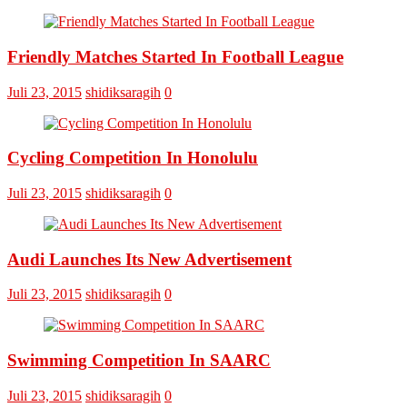
Final
Omputaka
Cup
Friendly Matches Started In Football League
VI
Pertemukan
Laskar
Juli 23, 2015
shidiksaragih
0
Omputaka
Vs
Askar
Omputaka
Cycling Competition In Honolulu
Juli 23, 2015
shidiksaragih
0
Audi Launches Its New Advertisement
Juli 23, 2015
shidiksaragih
0
Swimming Competition In SAARC
Juli 23, 2015
shidiksaragih
0