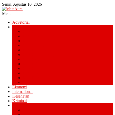
Lompat
Senin, Agustus 10, 2026
ke
konten
Menu
MataAura
Advetorial
Daerah
Berkepribadia,
Kab. Bengkalis
Inspiratif
Kab. Indragiri Hilir
&
Kab. Indragiri Hulu
Bertanggung
Kab. Kampar
Jawab
Kab. Kepulauan Meranti
Kab. Kuantan Singingi
Kab. Pelalawan
Kab. Rokan Hilir
Kab. Rokan Hulu
Kab. Siak
Kota Dumai
Kota Pekanbaru
Ekonomi
International
Kesehatan
Kriminal
Nasional
Medan
Riau