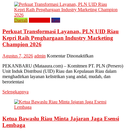
Kuliner
Khas
Kampar
“Lomang”
Daerah
Perusahaan
Riau
Perkuat Transformasi Layanan, PLN UID Riau
Kepri Raih Penghargaan Industry Marketing
Champion 2026
pada
Agustus 7, 2026
admin
Komentar Dinonaktifkan
Perkuat
PEKANBARU (Mataaura.com) – Komitmen PT. PLN (Persero)
Transformasi
Unit Induk Distribusi (UID) Riau dan Kepulauan Riau dalam
Layanan,
menghadirkan layanan kelistrikan yang andal, mudah, dan
PLN
berorientasi
UID
Riau
Selengkapnya
Kepri
Raih
Penghargaan
Industry
Marketing
Ketua Bawaslu Riau Minta Jajaran Jaga Esensi
Champion
Lembaga
2026