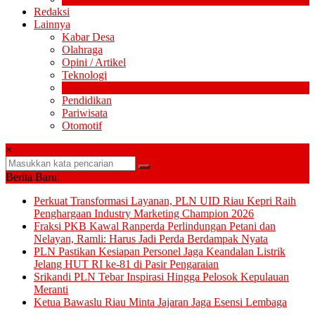
Redaksi
Lainnya
Kabar Desa
Olahraga
Opini / Artikel
Teknologi
Politik
Pendidikan
Pariwisata
Otomotif
×
Berita Baru:
Perkuat Transformasi Layanan, PLN UID Riau Kepri Raih
Penghargaan Industry Marketing Champion 2026
Fraksi PKB Kawal Ranperda Perlindungan Petani dan
Nelayan, Ramli: Harus Jadi Perda Berdampak Nyata
PLN Pastikan Kesiapan Personel Jaga Keandalan Listrik
Jelang HUT RI ke-81 di Pasir Pengaraian
Srikandi PLN Tebar Inspirasi Hingga Pelosok Kepulauan
Meranti
Ketua Bawaslu Riau Minta Jajaran Jaga Esensi Lembaga