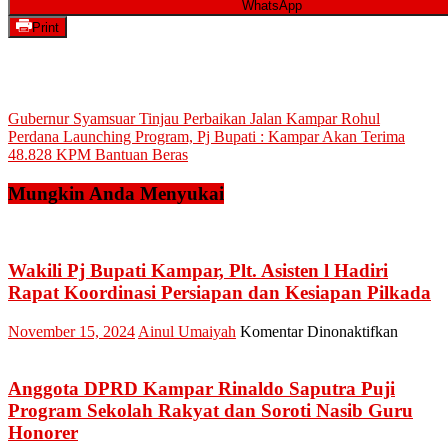
WhatsApp
Print
Navigasi
Gubernur Syamsuar Tinjau Perbaikan Jalan Kampar Rohul
Perdana Launching Program, Pj Bupati : Kampar Akan Terima
pos
48.828 KPM Bantuan Beras
Mungkin Anda Menyukai
Wakili Pj Bupati Kampar, Plt. Asisten l Hadiri
Rapat Koordinasi Persiapan dan Kesiapan Pilkada
pada
November 15, 2024
Ainul Umaiyah
Komentar Dinonaktifkan
Wakili
Pj
Bupati
Anggota DPRD Kampar Rinaldo Saputra Puji
Kampar
Program Sekolah Rakyat dan Soroti Nasib Guru
Plt.
Honorer
Asisten