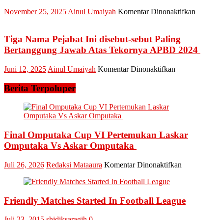
l
pada
November 25, 2025
Ainul Umaiyah
Komentar Dinonaktifkan
Hadiri
Anggot
Rapat
DPRD
Koordin
Kampar
Tiga Nama Pejabat Ini disebut-sebut Paling
Persiap
Rinaldo
dan
Bertanggung Jawab Atas Tekornya APBD 2024
Saputra
Kesiap
Puji
Pilkada
pada
Juni 12, 2025
Ainul Umaiyah
Komentar Dinonaktifkan
Progra
Tiga
Sekolah
Nama
Berita Terpoluper
Rakyat
Pejabat
dan
Ini
Soroti
disebut-
Nasib
sebut
Guru
Paling
Final Omputaka Cup VI Pertemukan Laskar
Honore
Bertanggung
Omputaka Vs Askar Omputaka
Jawab
Atas
pada
Juli 26, 2026
Redaksi Mataaura
Komentar Dinonaktifkan
Tekornya
Final
APBD
Omputaka
2024
Cup
Friendly Matches Started In Football League
VI
Pertemukan
Laskar
Juli 23, 2015
shidiksaragih
0