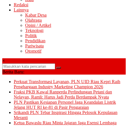
Redaksi
Lainnya
Kabar Desa
Olahraga
Opini / Artikel
Teknologi
Politik
Pendidikan
Pariwisata
Otomotif
×
Berita Baru:
Perkuat Transformasi Layanan, PLN UID Riau Kepri Raih
Penghargaan Industry Marketing Champion 2026
Fraksi PKB Kawal Ranperda Perlindungan Petani dan
Nelayan, Ramli: Harus Jadi Perda Berdampak Nyata
PLN Pastikan Kesiapan Personel Jaga Keandalan Listrik
Jelang HUT RI ke-81 di Pasir Pengaraian
Srikandi PLN Tebar Inspirasi Hingga Pelosok Kepulauan
Meranti
Ketua Bawaslu Riau Minta Jajaran Jaga Esensi Lembaga