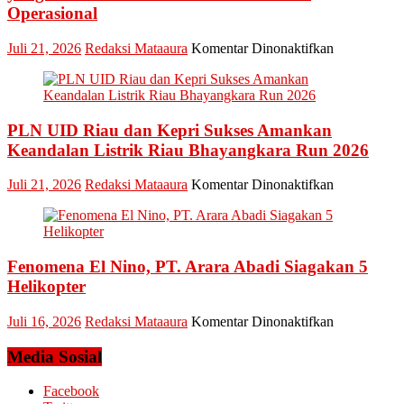
Esensi
Operasional
Lembaga
pada
Juli 21, 2026
Redaksi Mataaura
Komentar Dinonaktifkan
Pledoi
Pribadi
Arief
Setiawan:
PLN UID Riau dan Kepri Sukses Amankan
Dani
M.
Keandalan Listrik Riau Bhayangkara Run 2026
Nursalam
yang
pada
Juli 21, 2026
Redaksi Mataaura
Komentar Dinonaktifkan
Minta
PLN
Bertemu
UID
dan
Riau
Meminta
dan
Dana
Fenomena El Nino, PT. Arara Abadi Siagakan 5
Kepri
Operasional
Sukses
Helikopter
Amankan
Keandalan
pada
Juli 16, 2026
Redaksi Mataaura
Komentar Dinonaktifkan
Listrik
Fenomena
Riau
El
Media Sosial
Bhayangkar
Nino,
Run
PT.
Facebook
2026
Arara