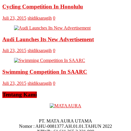
Omputaka
Cycling Competition In Honolulu
Juli 23, 2015
shidiksaragih
0
Audi Launches Its New Advertisement
Juli 23, 2015
shidiksaragih
0
Swimming Competition In SAARC
Juli 23, 2015
shidiksaragih
0
Tentang Kami
PT. MATA AURA UTAMA
Nomor : AHU-0081377.AH.01.01.TAHUN 2022