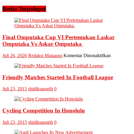
Fraksi
Sukseskan
PKB
Berita Terpoluper
MTQ
DPRD
ke-
Apresiasi
54
Pemda
Kampar
Terapkan
Final Omputaka Cup VI Pertemukan Laskar
Sistem
Omputaka Vs Askar Omputaka
Merit
pada
Juli 26, 2026
Redaksi Mataaura
Komentar Dinonaktifkan
Final
Omputaka
Cup
Friendly Matches Started In Football League
VI
Pertemukan
Laskar
Juli 23, 2015
shidiksaragih
0
Omputaka
Vs
Askar
Omputaka
Cycling Competition In Honolulu
Juli 23, 2015
shidiksaragih
0