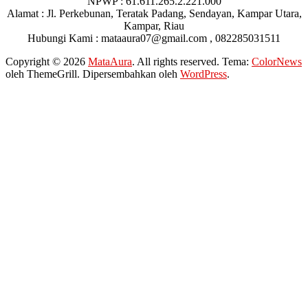
NPWP : 61.611.265.2.221.000
Alamat : Jl. Perkebunan, Teratak Padang, Sendayan, Kampar Utara,
Kampar, Riau
Hubungi Kami : mataaura07@gmail.com , 082285031511
Copyright © 2026
MataAura
. All rights reserved. Tema:
ColorNews
oleh ThemeGrill. Dipersembahkan oleh
WordPress
.