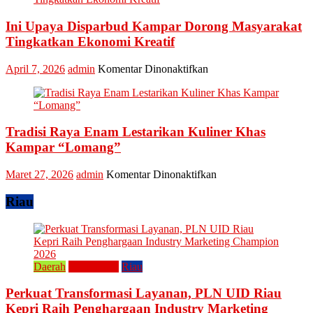
Apresiasi
Tradisional
Pokdarwis
Ini Upaya Disparbud Kampar Dorong Masyarakat
Turut
Meriahkan
Tingkatkan Ekonomi Kreatif
Festival
Kreatif
pada
April 7, 2026
admin
Komentar Dinonaktifkan
Lipat
Ini
Kain
Upaya
Disparbud
Kampar
Tradisi Raya Enam Lestarikan Kuliner Khas
Dorong
Masyarakat
Kampar “Lomang”
Tingkatkan
Ekonomi
pada
Maret 27, 2026
admin
Komentar Dinonaktifkan
Kreatif
Tradisi
Raya
Riau
Enam
Lestarikan
Kuliner
Khas
Kampar
Daerah
Perusahaan
Riau
“Lomang”
Perkuat Transformasi Layanan, PLN UID Riau
Kepri Raih Penghargaan Industry Marketing