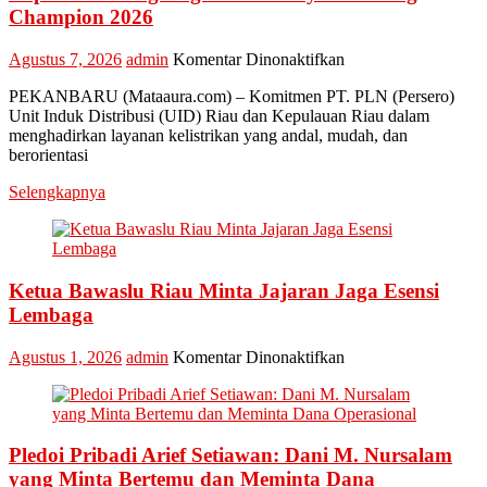
Champion 2026
pada
Agustus 7, 2026
admin
Komentar Dinonaktifkan
Perkuat
PEKANBARU (Mataaura.com) – Komitmen PT. PLN (Persero)
Transformasi
Unit Induk Distribusi (UID) Riau dan Kepulauan Riau dalam
Layanan,
menghadirkan layanan kelistrikan yang andal, mudah, dan
PLN
berorientasi
UID
Riau
Selengkapnya
Kepri
Raih
Penghargaan
Industry
Marketing
Ketua Bawaslu Riau Minta Jajaran Jaga Esensi
Champion
Lembaga
2026
pada
Agustus 1, 2026
admin
Komentar Dinonaktifkan
Ketua
Bawaslu
Riau
Minta
Pledoi Pribadi Arief Setiawan: Dani M. Nursalam
Jajaran
Jaga
yang Minta Bertemu dan Meminta Dana