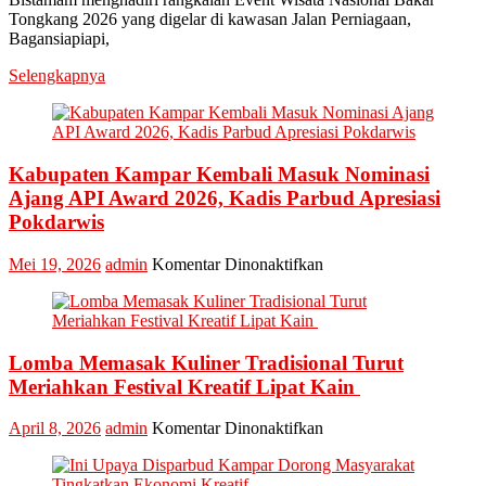
Hilir
Tongkang 2026 yang digelar di kawasan Jalan Perniagaan,
Bistamam
Bagansiapiapi,
Hadiri
Event
Selengkapnya
Nasional
Bakar
Tongkang
2026
Kabupaten Kampar Kembali Masuk Nominasi
Ajang API Award 2026, Kadis Parbud Apresiasi
Pokdarwis
pada
Mei 19, 2026
admin
Komentar Dinonaktifkan
Kabupaten
Kampar
Kembali
Masuk
Lomba Memasak Kuliner Tradisional Turut
Nominasi
Ajang
Meriahkan Festival Kreatif Lipat Kain
API
Award
pada
April 8, 2026
admin
Komentar Dinonaktifkan
2026,
Lomba
Kadis
Memasak
Parbud
Kuliner