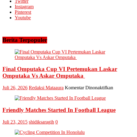
Twitter
Abadi
Instagram
Siagakan
Pinterest
5
Youtube
Helikopter
Berita Terpopuler
Final Omputaka Cup VI Pertemukan Laskar
Omputaka Vs Askar Omputaka
pada
Juli 26, 2026
Redaksi Mataaura
Komentar Dinonaktifkan
Final
Omputaka
Cup
Friendly Matches Started In Football League
VI
Pertemukan
Laskar
Juli 23, 2015
shidiksaragih
0
Omputaka
Vs
Askar