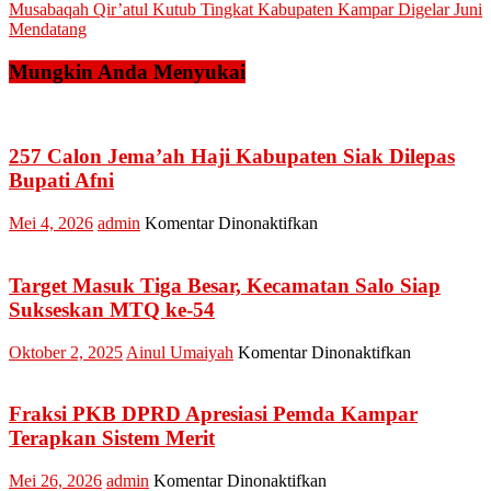
Musabaqah Qir’atul Kutub Tingkat Kabupaten Kampar Digelar Juni
Mendatang
Mungkin Anda Menyukai
257 Calon Jema’ah Haji Kabupaten Siak Dilepas
Bupati Afni
pada
Mei 4, 2026
admin
Komentar Dinonaktifkan
257
Calon
Jema’ah
Target Masuk Tiga Besar, Kecamatan Salo Siap
Haji
Sukseskan MTQ ke-54
Kabupaten
Siak
pada
Oktober 2, 2025
Ainul Umaiyah
Komentar Dinonaktifkan
Dilepas
Target
Bupati
Masuk
Afni
Tiga
Fraksi PKB DPRD Apresiasi Pemda Kampar
Besar,
Terapkan Sistem Merit
Kecamatan
Salo
pada
Mei 26, 2026
admin
Komentar Dinonaktifkan
Siap