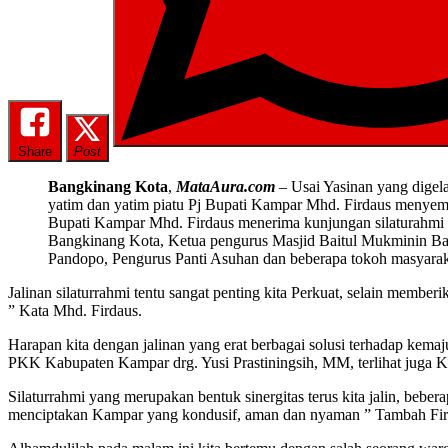
Share
Post
Bangkinang Kota
,
MataAura.com
– Usai Yasinan yang dige
yatim dan yatim piatu Pj Bupati Kampar Mhd. Firdaus menyemp
Bupati Kampar Mhd. Firdaus menerima kunjungan silaturahmi
Bangkinang Kota, Ketua pengurus Masjid Baitul Mukminin Ban
Pandopo, Pengurus Panti Asuhan dan beberapa tokoh masyaraka
Jalinan silaturrahmi tentu sangat penting kita Perkuat, selain mem
” Kata Mhd. Firdaus.
Harapan kita dengan jalinan yang erat berbagai solusi terhadap kem
PKK Kabupaten Kampar drg. Yusi Prastiningsih, MM, terlihat juga K
Silaturrahmi yang merupakan bentuk sinergitas terus kita jalin, beb
menciptakan Kampar yang kondusif, aman dan nyaman ” Tambah Fird