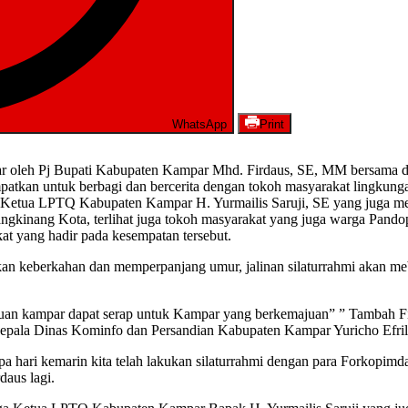
WhatsApp
Print
lar oleh Pj Bupati Kabupaten Kampar Mhd. Firdaus, SE, MM bersama 
atkan untuk berbagi dan bercerita dengan tokoh masyarakat lingkung
 Ketua LPTQ Kabupaten Kampar H. Yurmailis Saruji, SE yang juga m
gkinang Kota, terlihat juga tokoh masyarakat yang juga warga Pand
t yang hadir pada kesempatan tersebut.
berikan keberkahan dan memperpanjang umur, jalinan silaturrahmi akan
ajuan kampar dapat serap untuk Kampar yang berkemajuan” ” Tambah Fi
epala Dinas Kominfo dan Persandian Kabupaten Kampar Yuricho Efril S
erapa hari kemarin kita telah lakukan silaturrahmi dengan para Forkop
aus lagi.