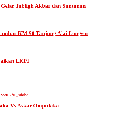
Gelar Tabligh Akbar dan Santunan
Sumbar KM 90 Tanjung Alai Longsor
at
n
nda
mpaikan LKPJ
ar,
s
-
ar
ung
taka Vs Askar Omputaka
sor