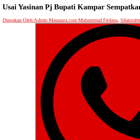
Usai Yasinan Pj Bupati Kampar Sempatka
Diposkan Oleh:Admin Mataaura.com
Muhammad Firdaus
,
Silaturah