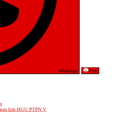
WhatsApp
Print
m
angan Izin HGU PTPN V