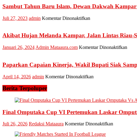
Sambut Tahun Baru Islam, Dewan Dakwah Kampar 
pada
Juli 27, 2023
admin
Komentar Dinonaktifkan
Sambut
Tahun
Baru
Akibat Hujan Melanda Kampar, Jalan Lintas Riau-
Islam,
Dewan
pada
Januari 26, 2024
Admin Mataaura.com
Komentar Dinonaktifkan
Dakwah
Akib
Kampar
Huja
Gelar
Mela
Paparkan Capaian Kinerja, Wakil Bupati Siak Sa
Tabligh
Kamp
Akbar
Jalan
pada
April 14, 2026
admin
Komentar Dinonaktifkan
dan
Linta
Paparkan
Santunan
Riau
Capaian
Berita Terpoluper
Sumb
Kinerja,
KM
Wakil
90
Bupati
Tanj
Siak
Final Omputaka Cup VI Pertemukan Laskar Ompu
Alai
Sampaikan
Long
LKPJ
pada
Juli 26, 2026
Redaksi Mataaura
Komentar Dinonaktifkan
Final
Omputaka