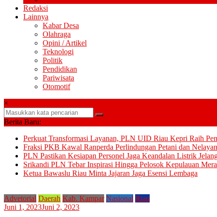
Redaksi
Lainnya
Kabar Desa
Olahraga
Opini / Artikel
Teknologi
Politik
Pendidikan
Pariwisata
Otomotif
×
Berita Baru:
Perkuat Transformasi Layanan, PLN UID Riau Kepri Raih Pe
Fraksi PKB Kawal Ranperda Perlindungan Petani dan Nelayan
PLN Pastikan Kesiapan Personel Jaga Keandalan Listrik Jelan
Srikandi PLN Tebar Inspirasi Hingga Pelosok Kepulauan Mera
Ketua Bawaslu Riau Minta Jajaran Jaga Esensi Lembaga
Advetorial
Daerah
Kab. Kampar
Nasional
Riau
Juni 1, 2023
Juni 2, 2023