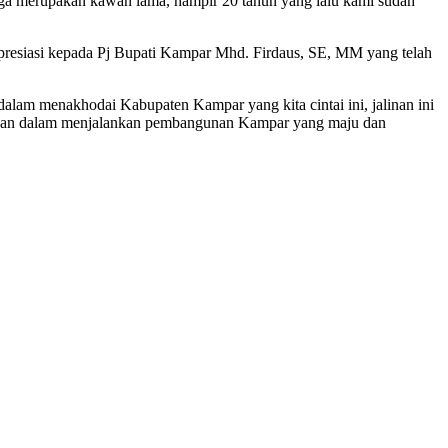
ga merupakan kawan lama, hampir 20 tahun yang lalu kami sudah
presiasi kepada Pj Bupati Kampar Mhd. Firdaus, SE, MM yang telah
am menakhodai Kabupaten Kampar yang kita cintai ini, jalinan ini
dahan dalam menjalankan pembangunan Kampar yang maju dan