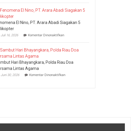
Bertemu
UID
dan
Riau
Meminta
dan
Dana
Kepri
Operasional
nomena El Nino, PT. Arara Abadi Siagakan 5
Sukses
Amankan
likopter
Keandalan
pada
Juli 16, 2026
Komentar Dinonaktifkan
Listrik
Fenomena
Riau
El
Bhayangkara
Nino,
Run
PT.
2026
Arara
mbut Hari Bhayangkara, Polda Riau Doa
Abadi
Siagakan
rsama Lintas Agama
5
pada
Juni 30, 2026
Komentar Dinonaktifkan
Helikopter
Sambut
Hari
Bhayangkara,
Polda
Riau
Doa
Bersama
Lintas
Agama