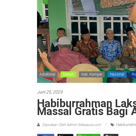
Advetorial
Daerah
Kab. Kampar
Nasional
Ri
Juni 25, 2023
Habiburrahman Lak
Massal Gratis Bagi
Diposkan Oleh:Admin Mataaura.com
Habiburrah