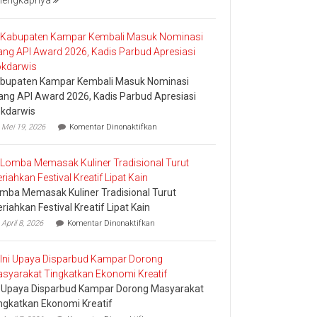
lengkapnya
Bakar
Tongkang
2026
bupaten Kampar Kembali Masuk Nominasi
ang API Award 2026, Kadis Parbud Apresiasi
kdarwis
pada
Mei 19, 2026
Komentar Dinonaktifkan
Kabupaten
Kampar
Kembali
Masuk
Nominasi
mba Memasak Kuliner Tradisional Turut
Ajang
API
riahkan Festival Kreatif Lipat Kain
Award
pada
April 8, 2026
Komentar Dinonaktifkan
2026,
Lomba
Kadis
Memasak
Parbud
Kuliner
Apresiasi
Tradisional
Pokdarwis
Turut
i Upaya Disparbud Kampar Dorong Masyarakat
Meriahkan
Festival
ngkatkan Ekonomi Kreatif
Kreatif
pada