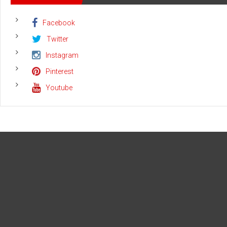
Cakada,
Kyai
Facebook
Mursyid:
Kalau
Twitter
Ada
itu
Instagram
Individu
Pinterest
Pengelola
Pesantren
Youtube