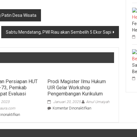
Patin Desa Wisata
Fe
He
Sabtu Mendatang, PWI Riau akan Sembelih 5 Ekor Sapi
Sa
Be
an Persiapan HUT
Prodi Magister Ilmu Hukum
-73, Pemkab
UIR Gelar Workshop
pat Evaluasi
Pengembangan Kurikulum
, 2023
Januari 20, 2025
Ainul Umaiyah
pada
aura.com
Komentar Dinonaktifkan
Prodi
pada
inonaktifkan
Magister
Maksimalkan
Ilmu
Persiapan
Hukum
HUT
UIR
Kampar