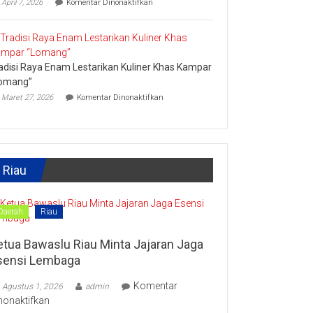
April 7, 2026
Komentar Dinonaktifkan
Lipat
Ini
Kain
Upaya
Disparbud
Kampar
Dorong
adisi Raya Enam Lestarikan Kuliner Khas Kampar
Masyarakat
Tingkatkan
omang”
Ekonomi
pada
Maret 27, 2026
Komentar Dinonaktifkan
Kreatif
Tradisi
Raya
Enam
Lestarikan
Kuliner
Khas
Riau
Kampar
“Lomang”
Daerah
Riau
etua Bawaslu Riau Minta Jajaran Jaga
sensi Lembaga
Komentar
Agustus 1, 2026
admin
pada
nonaktifkan