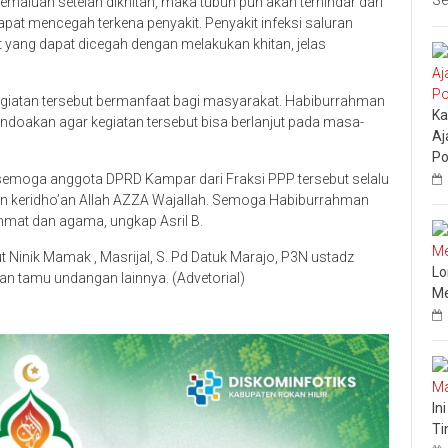
Se
kemaluan setelah dikhitan, maka tubuh pun akan terhindar dari
dapat mencegah terkena penyakit. Penyakit infeksi saluran
 yang dapat dicegah dengan melakukan khitan, jelas
giatan tersebut bermanfaat bagi masyarakat. Habiburrahman
Ka
oakan agar kegiatan tersebut bisa berlanjut pada masa-
Aj
Po
p semoga anggota DPRD Kampar dari Fraksi PPP tersebut selalu
an keridho’an Allah AZZA Wajallah. Semoga Habiburrahman
mat dan agama, ungkap Asril B.
ut Ninik Mamak , Masrijal, S. Pd Datuk Marajo, P3N ustadz
Lo
an tamu undangan lainnya. (Advetorial)
Me
In
Ti