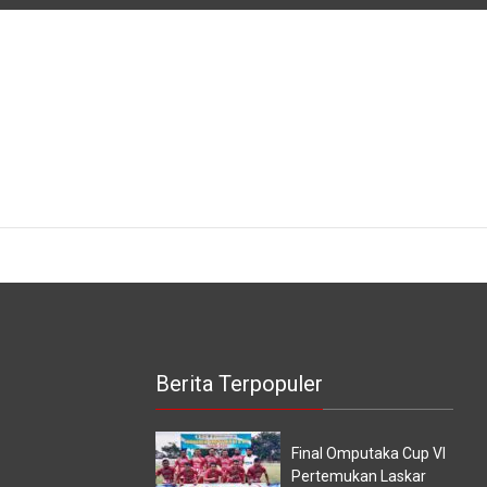
Gelar
Ke-
Workshop
73,
Pengembangan
Pemkab
Kurikulum
Lakukan
Rapat
Evaluasi
Berita Terpopuler
Final Omputaka Cup VI
Pertemukan Laskar