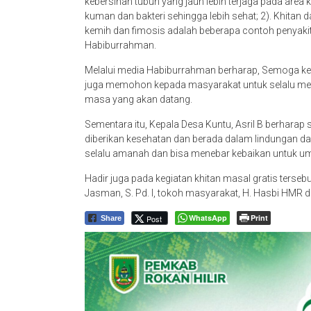
kebersihan tubuh yang jauh lebih terjaga pada area 
kuman dan bakteri sehingga lebih sehat; 2). Khitan 
kemih dan fimosis adalah beberapa contoh penyakit
Habiburrahman.
Melalui media Habiburrahman berharap, Semoga ke
juga memohon kepada masyarakat untuk selalu mend
masa yang akan datang.
Sementara itu, Kepala Desa Kuntu, Asril B berhara
diberikan kesehatan dan berada dalam lindungan d
selalu amanah dan bisa menebar kebaikan untuk um
Hadir juga pada kegiatan khitan masal gratis terseb
Jasman, S. Pd. I, tokoh masyarakat, H. Hasbi HMR d
WhatsApp
Print
Post
Share