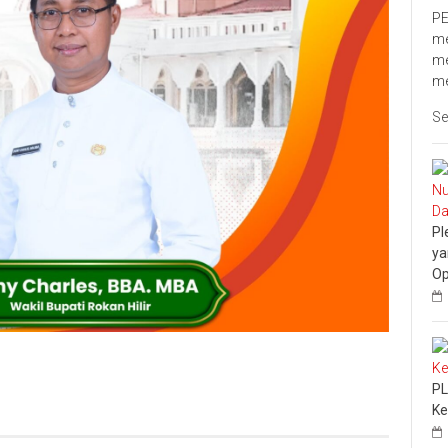
PE
me
me
me
Se
Pl
ya
Op
PL
Ke