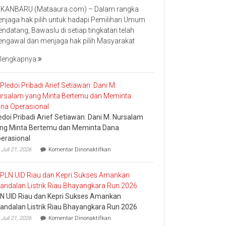
Ketua
KANBARU (Mataaura.com) – Dalam rangka
Bawaslu
njaga hak pilih untuk hadapi Pemilihan Umum
Riau
ndatang, Bawaslu di setiap tingkatan telah
Minta
ngawal dan menjaga hak pilih Masyarakat
Jajaran
Jaga
lengkapnya
Esensi
Lembaga
edoi Pribadi Arief Setiawan: Dani M. Nursalam
ng Minta Bertemu dan Meminta Dana
erasional
pada
Juli 21, 2026
Komentar Dinonaktifkan
Pledoi
Pribadi
Arief
Setiawan:
Dani
N UID Riau dan Kepri Sukses Amankan
M.
Nursalam
andalan Listrik Riau Bhayangkara Run 2026
yang
pada
Juli 21, 2026
Komentar Dinonaktifkan
Minta
PLN