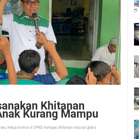
au
sanakan Khitanan
 Anak Kurang Mampu
man
,
Ketua Komisi II DPRD Kampar
,
khitanan massal gratis