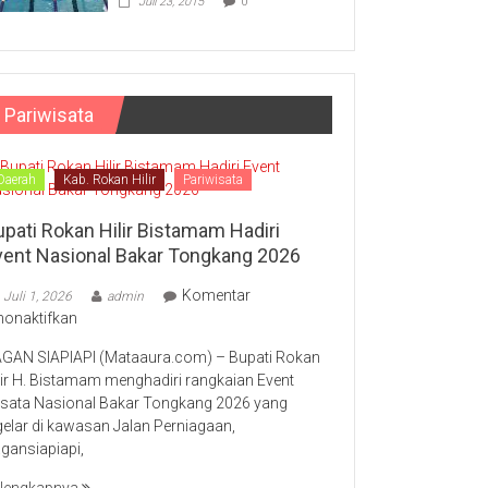
Juli 23, 2015
0
Pariwisata
Daerah
Kab. Rokan Hilir
Pariwisata
upati Rokan Hilir Bistamam Hadiri
vent Nasional Bakar Tongkang 2026
Komentar
Juli 1, 2026
admin
pada
nonaktifkan
Bupati
GAN SIAPIAPI (Mataaura.com) – Bupati Rokan
Rokan
lir H. Bistamam menghadiri rangkaian Event
Hilir
sata Nasional Bakar Tongkang 2026 yang
Bistamam
gelar di kawasan Jalan Perniagaan,
Hadiri
gansiapiapi,
Event
Nasional