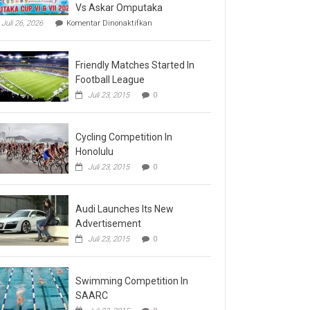
Vs Askar Omputaka
pada
Juli 26, 2026
Komentar Dinonaktifkan
Final
Omputaka
Cup
Friendly Matches Started In
VI
Pertemukan
Football League
Laskar
Juli 23, 2015
0
Omputaka
Vs
Askar
Omputaka
Cycling Competition In
Honolulu
Juli 23, 2015
0
Audi Launches Its New
Advertisement
Juli 23, 2015
0
Swimming Competition In
SAARC