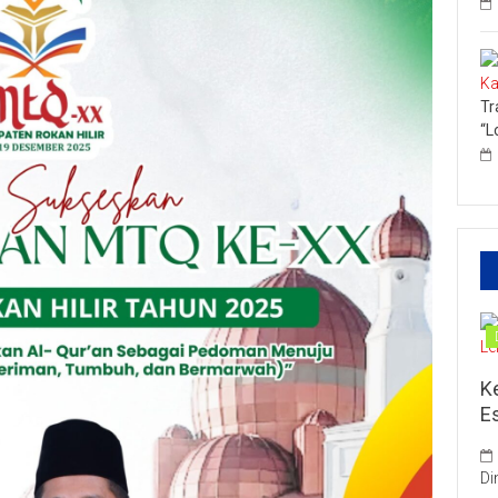
Tr
“L
K
E
Di