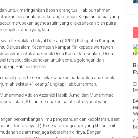
 dan untuk meringankan beban orang tua, Habiburrahman
ioritaskan bagi anak-anak kurang mampu. Kegiatan sosial yang
rsebut merupakan agenda rutin yang dilaksanakan oleh putra
menjak 5 tahun yang lalu.
I Dewan Perwakilan Rakyat Daerah (DPRD) Kabupaten Kampar,
 Kuntu Darussalam Kecamatan Kampar Kiri kepada wartawan
ilaksanakan untuk anak-anak Desa Kuntu Darussalam, Desa
ial tersebut dilaksanakan untuk semua golongan dan
B
, ungkap Habiburrahman.
E
 masal gratis tersebut dilaksanakan pada waktu anak-anak
berjumlah sekitar 41 orang,” ungkap Habiburrahman.
Di
.md, Muhammad Addien Azzahidi Habib, A.md, dan Muhammad
BA
agama Islam, Khitan merupakan salah satu syariat yang
Hi
Wi
 dengan perkembangan ilmu pengetahuan dan kedokteran, saat
di
ehatan, diantaranya: 1). Kesehatan bagi anak yang khitan lebih
Ba
kemudahan dalam menjaga kebersihan dirinya. Dengan