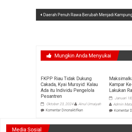
Navigasi
Daerah Penuh Rawa Berubah Menjadi Kampung 
pos
Mungkin Anda Menyukai
FKPP Riau Tidak Dukung
Maksimalk
Cakada, Kyai Mursyid: Kalau
Kampar Ke
Ada itu Individu Pengelola
Lakukan Ra
Pesantren
Januari 18
Oktober 23, 2024
Ainul Umaiyah
Admin Mata
pada
Komentar Dinonaktifkan
Komentar D
FKPP
Riau
Tidak
Media Sosial
Dukung