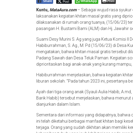
WhatsApp
Print
Post
Share
Kuntu,
MataAura.com
– Sebagai wujud rasa syukur
laksanakan kegiatan khitan masal gratis yang dipr
dilaksanakan di rumah orang tuanya, (15/06/23) te
pasangan H. Bustami Bami (ALM) dan Hj. Jawahir se
Suami Desy Murini S. Ag yang juga Ketua Komisi I
Habiburrahman, S. Ag., M. Pd (15/06/23) di Desa
mengatakan, bahwa khitan masal gratis tersebut d
Padang Sawah dan Desa Teluk Paman. Kegiatan sos
diprioritaskan bagi anak-anak yang kurang mampu
Habiburrahman menjelaskan, bahwa kegiatan khitan
liburan sekolah. “Pada tahun 2023 ini, pesertanya 
Ayah dari tiga orang anak (Syauli Aulia Habib, A
Barik Habib) tersebut menjelaskan, bahwa menurut 
dianjurkan dalam Islam.
Sementara dari informasi yang didapatnya, bahwa
ini telah diketahui berbagai manfaat khitan bagi kes
terjaga. Orang yang sudah dikhitan akan memiliki 