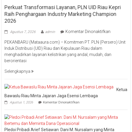
Perkuat Transformasi Layanan, PLN UID Riau Kepri
Raih Penghargaan Industry Marketing Champion
2026
pada
Komentar Dinonaktifkan
Agustus 7, 2026
admin
Perkuat
PEKANBARU (Mataaura.com) – Komitmen PT. PLN (Persero) Unit
Transforma
Induk Distribusi (UID) Riau dan Kepulauan Riau dalam
Layanan,
menghadirkan layanan kelistrikan yang andal, mudah, dan
PLN
berorientasi
UID
Riau
Selengkapnya
Kepri
Raih
Pengharga
Ketua
Industry
Bawaslu Riau Minta Jajaran Jaga Esensi Lembaga
Marketing
pada
Agustus 1, 2026
Komentar Dinonaktifkan
Champion
Ketua
Bawaslu
2026
Riau
Minta
Jajaran
Pledoi Pribadi Arief Setiawan: Dani M. Nursalam yang Minta
Jaga