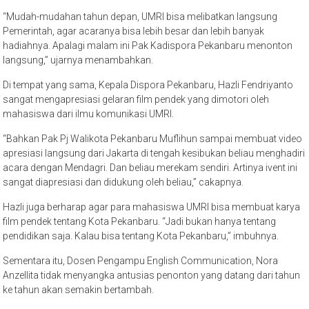
“Mudah-mudahan tahun depan, UMRI bisa melibatkan langsung
Pemerintah, agar acaranya bisa lebih besar dan lebih banyak
hadiahnya. Apalagi malam ini Pak Kadispora Pekanbaru menonton
langsung,” ujarnya menambahkan.
Di tempat yang sama, Kepala Dispora Pekanbaru, Hazli Fendriyanto
sangat mengapresiasi gelaran film pendek yang dimotori oleh
mahasiswa dari ilmu komunikasi UMRI.
“Bahkan Pak Pj Walikota Pekanbaru Muflihun sampai membuat video
apresiasi langsung dari Jakarta di tengah kesibukan beliau menghadiri
acara dengan Mendagri. Dan beliau merekam sendiri. Artinya ivent ini
sangat diapresiasi dan didukung oleh beliau,” cakapnya.
Hazli juga berharap agar para mahasiswa UMRI bisa membuat karya
film pendek tentang Kota Pekanbaru. “Jadi bukan hanya tentang
pendidikan saja. Kalau bisa tentang Kota Pekanbaru,” imbuhnya.
Sementara itu, Dosen Pengampu English Communication, Nora
Anzellita tidak menyangka antusias penonton yang datang dari tahun
ke tahun akan semakin bertambah.