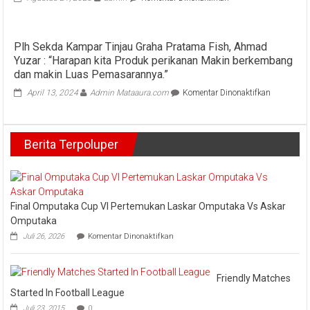
Galeri
DPRD
Pekanbaru
Plh Sekda Kampar Tinjau Graha Pratama Fish, Ahmad
:
Yuzar : “Harapan kita Produk perikanan Makin berkembang
Komisi
I
dan makin Luas Pemasarannya.”
DPRD
pada
April 13, 2024
Admin Mataaura.com
Komentar Dinonaktifkan
Pekanbaru
Plh
Kunlap
Sekda
di
Kampar
Lokasi
Berita Terpoluper
Tinjau
Galian
Graha
Proyek
Pratama
Pengerjaan
Fish,
IPAL
Ahmad
Yuzar
Final Omputaka Cup VI Pertemukan Laskar Omputaka Vs Askar
:
Omputaka
“Harapan
pada
Juli 26, 2026
Komentar Dinonaktifkan
kita
Final
Produk
Omputaka
Cup
perikanan
VI
Friendly Matches
Makin
Pertemukan
berkemba
Started In Football League
Laskar
dan
Juli 23, 2015
0