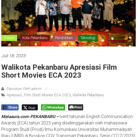
Daerah
Kota Pekanbaru
Pendidikan
Teknologi
Juli 18, 2023
Walikota Pekanbaru Apresiasi Film
Short Movies ECA 2023
Diposkan Oleh:admin
Apresiasi
,
Film Short Movies ECA 2023
,
Walikota Pekanbaru
WhatsApp
Print
Post
Share
Mataaura.com-PEKANBARU –
Ivent tahunan English Communication
Awards (ECA) tahun 2023 yang diselenggarakan oleh mahasiswa
Program Studi (Prodi) Ilmu Komunikasi Universitas Muhammadiyah
Riau (UMRI) di Bioskop CGV Transmart Pekanbaru, Senin (17/7/2023)