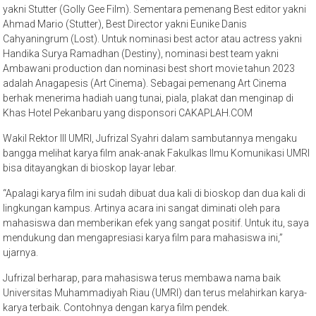
yakni Stutter (Golly Gee Film). Sementara pemenang Best editor yakni
Ahmad Mario (Stutter), Best Director yakni Eunike Danis
Cahyaningrum (Lost). Untuk nominasi best actor atau actress yakni
Handika Surya Ramadhan (Destiny), nominasi best team yakni
Ambawani production dan nominasi best short movie tahun 2023
adalah Anagapesis (Art Cinema). Sebagai pemenang Art Cinema
berhak menerima hadiah uang tunai, piala, plakat dan menginap di
Khas Hotel Pekanbaru yang disponsori CAKAPLAH.COM
Wakil Rektor III UMRI, Jufrizal Syahri dalam sambutannya mengaku
bangga melihat karya film anak-anak Fakulkas Ilmu Komunikasi UMRI
bisa ditayangkan di bioskop layar lebar.
“Apalagi karya film ini sudah dibuat dua kali di bioskop dan dua kali di
lingkungan kampus. Artinya acara ini sangat diminati oleh para
mahasiswa dan memberikan efek yang sangat positif. Untuk itu, saya
mendukung dan mengapresiasi karya film para mahasiswa ini,”
ujarnya.
Jufrizal berharap, para mahasiswa terus membawa nama baik
Universitas Muhammadiyah Riau (UMRI) dan terus melahirkan karya-
karya terbaik. Contohnya dengan karya film pendek.