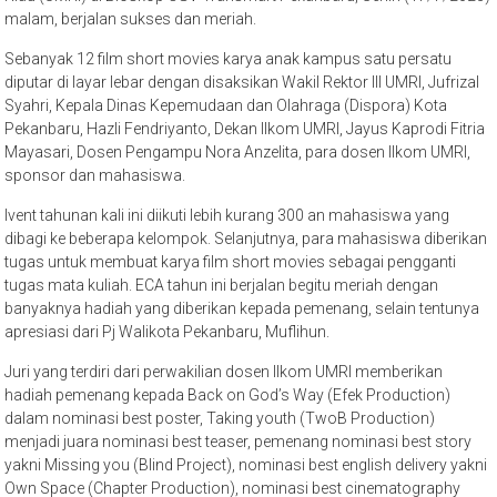
malam, berjalan sukses dan meriah.
Sebanyak 12 film short movies karya anak kampus satu persatu
diputar di layar lebar dengan disaksikan Wakil Rektor III UMRI, Jufrizal
Syahri, Kepala Dinas Kepemudaan dan Olahraga (Dispora) Kota
Pekanbaru, Hazli Fendriyanto, Dekan Ilkom UMRI, Jayus Kaprodi Fitria
Mayasari, Dosen Pengampu Nora Anzelita, para dosen Ilkom UMRI,
sponsor dan mahasiswa.
Ivent tahunan kali ini diikuti lebih kurang 300 an mahasiswa yang
dibagi ke beberapa kelompok. Selanjutnya, para mahasiswa diberikan
tugas untuk membuat karya film short movies sebagai pengganti
tugas mata kuliah. ECA tahun ini berjalan begitu meriah dengan
banyaknya hadiah yang diberikan kepada pemenang, selain tentunya
apresiasi dari Pj Walikota Pekanbaru, Muflihun.
Juri yang terdiri dari perwakilian dosen Ilkom UMRI memberikan
hadiah pemenang kepada Back on God’s Way (Efek Production)
dalam nominasi best poster, Taking youth (TwoB Production)
menjadi juara nominasi best teaser, pemenang nominasi best story
yakni Missing you (Blind Project), nominasi best english delivery yakni
Own Space (Chapter Production), nominasi best cinematography