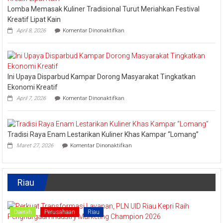
Nominasi
Lomba Memasak Kuliner Tradisional Turut Meriahkan Festival
Ajang
API
Kreatif Lipat Kain
Award
pada
April 8, 2026
Komentar Dinonaktifkan
2026,
Lomba
Kadis
Memasak
Parbud
Kuliner
Apresiasi
Tradisional
Pokdarwis
Turut
Ini Upaya Disparbud Kampar Dorong Masyarakat Tingkatkan
Meriahkan
Festival
Ekonomi Kreatif
Kreatif
pada
April 7, 2026
Komentar Dinonaktifkan
Lipat
Ini
Kain
Upaya
Disparbud
Kampar
Tradisi Raya Enam Lestarikan Kuliner Khas Kampar “Lomang”
Dorong
pada
Masyarakat
Maret 27, 2026
Komentar Dinonaktifkan
Tradisi
Tingkatkan
Raya
Ekonomi
Enam
Kreatif
Lestarikan
Riau
Kuliner
Khas
Kampar
“Lomang”
Daerah
Perusahaan
Riau