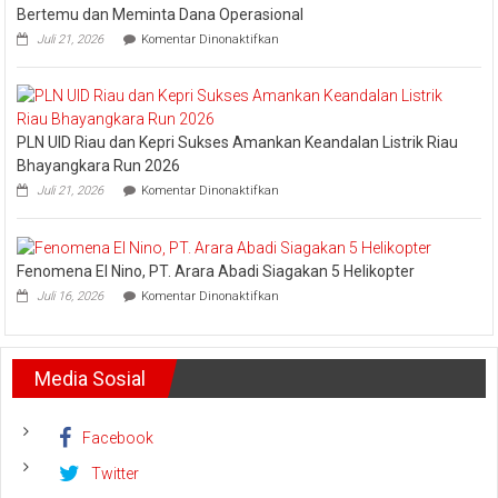
Esensi
Bertemu dan Meminta Dana Operasional
Lembaga
pada
Juli 21, 2026
Komentar Dinonaktifkan
Pledoi
Pribadi
Arief
Setiawan:
Dani
PLN UID Riau dan Kepri Sukses Amankan Keandalan Listrik Riau
M.
Nursalam
Bhayangkara Run 2026
yang
pada
Juli 21, 2026
Komentar Dinonaktifkan
Minta
PLN
Bertemu
UID
dan
Riau
Meminta
dan
Dana
Fenomena El Nino, PT. Arara Abadi Siagakan 5 Helikopter
Kepri
Operasional
pada
Sukses
Juli 16, 2026
Komentar Dinonaktifkan
Fenomena
Amankan
El
Keandalan
Nino,
Listrik
PT.
Riau
Media Sosial
Arara
Bhayangkara
Abadi
Run
Siagakan
2026
5
Facebook
Helikopter
Twitter