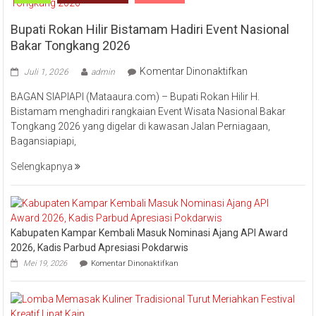
Bupati Rokan Hilir Bistamam Hadiri Event Nasional
Bakar Tongkang 2026
pada
Komentar Dinonaktifkan
Juli 1, 2026
admin
Bupati
BAGAN SIAPIAPI (Mataaura.com) – Bupati Rokan Hilir H.
Rokan
Bistamam menghadiri rangkaian Event Wisata Nasional Bakar
Hilir
Tongkang 2026 yang digelar di kawasan Jalan Perniagaan,
Bistamam
Bagansiapiapi,
Hadiri
Event
Selengkapnya
Nasional
Bakar
Tongkang
2026
Kabupaten Kampar Kembali Masuk Nominasi Ajang API Award
2026, Kadis Parbud Apresiasi Pokdarwis
pada
Mei 19, 2026
Komentar Dinonaktifkan
Kabupaten
Kampar
Kembali
Masuk