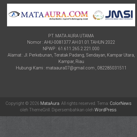
PT. MATA AURA UTAMA
Nomor : AHU-0081377.AH.01.01.TAHUN 2022
NPWP : 61.611.265.2.221.000
Alamat : Jl. Perkebunan, Teratak Padang, Sendayan, Kampar Utara,
Kampar, Riau
Hubungi Kami : mataaura07@gmail.com , 082285031511
Copyright © 2026
MataAura
. All rights reserved. Tema:
ColorNews
oleh ThemeGrill. Dipersembahkan oleh
WordPress
.