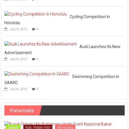
Omputaka
makin
Vs
Luas
Askar
Pemasaran
Omputaka
Cycling Competition In
Honolulu
Juli 23, 2015
0
Audi Launches Its New
Advertisement
Juli 23, 2015
0
Swimming Competition In
SAARC
Juli 23, 2015
0
Pariwisata
Daerah
Kab. Rokan Hilir
Pariwisata