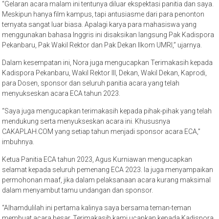
“Gelaran acara malam ini tentunya diluar ekspektasi panitia dan saya.
Meskipun hanya film kampus, tapi antusiasme dari para penonton
ternyata sangat luar biasa. Apalagi karya para mahasiswa yang
menggunakan bahasa Inggris ini disaksikan langsung Pak Kadispora
Pekanbaru, Pak Wakil Rektor dan Pak Dekan Ilkom UMRI,” ujarnya.
Dalam kesempatan ini, Nora juga mengucapkan Terimakasih kepada
Kadispora Pekanbaru, Wakil Rektor III, Dekan, Wakil Dekan, Kaprodi,
para Dosen, sponsor dan seluruh panitia acara yang telah
menyukseskan acara ECA tahun 2023.
“Saya juga mengucapkan terimakasih kepada pihak-pihak yang telah
mendukung serta menyukseskan acara ini. Khususnya
CAKAPLAH.COM yang setiap tahun menjadi sponsor acara ECA,”
imbuhnya.
Ketua Panitia ECA tahun 2023, Agus Kurniawan mengucapkan
selamat kepada seluruh pemenang ECA 2023. Ia juga menyampaikan
permohonan maaf, jika dalam pelaksanaan acara kurang maksimal
dalam menyambut tamu undangan dan sponsor.
“Alhamdulilah ini pertama kalinya saya bersama teman-teman
membuat acara besar. Terimakasih kami ucapkan kepada Kadispora