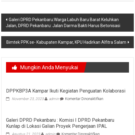
Navigasi
Galeri DPRD Pekanbaru:Warga Labuh Baru Barat Keluhkan
Jalan, DPRD Pekanbaru: Jalan Darma Bakti Harus Betonisasi
pos
Bimtek PPK se- Kabupaten Kampar, KPU Hadirkan Alfitra Salam
Mungkin Anda Menyukai
DPPKBP3A Kampar Ikuti Kegiatan Penguatan Kolaborasi
pada
November 23, 2023
admin
Komentar Dinonaktifkan
DPPKBP3A
Kampar
Ikuti
Galeri DPRD Pekanbaru : Komisi I DPRD Pekanbaru
Kegiatan
Kunlap di Lokasi Galian Proyek Pengerjaan IPAL
Penguatan
Kolaborasi
pada
Agustus 21, 2023
admin
Komentar Dinonaktifkan