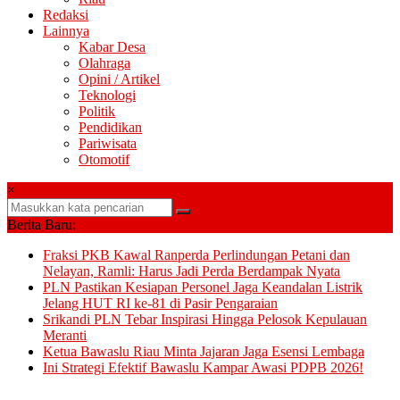
Redaksi
Lainnya
Kabar Desa
Olahraga
Opini / Artikel
Teknologi
Politik
Pendidikan
Pariwisata
Otomotif
×
Berita Baru:
Fraksi PKB Kawal Ranperda Perlindungan Petani dan
Nelayan, Ramli: Harus Jadi Perda Berdampak Nyata
PLN Pastikan Kesiapan Personel Jaga Keandalan Listrik
Jelang HUT RI ke-81 di Pasir Pengaraian
Srikandi PLN Tebar Inspirasi Hingga Pelosok Kepulauan
Meranti
Ketua Bawaslu Riau Minta Jajaran Jaga Esensi Lembaga
Ini Strategi Efektif Bawaslu Kampar Awasi PDPB 2026!