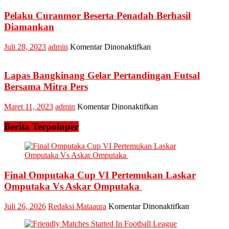
Komitmen
Zero
Pelaku Curanmor Beserta Penadah Berhasil
Halinar
Diamankan
Lapas
Bangkinang
pada
Juli 28, 2023
admin
Komentar Dinonaktifkan
Razia
Pelaku
Kamar
Curanmor
Warga
Beserta
Lapas Bangkinang Gelar Pertandingan Futsal
Binaan
Penadah
Bersama Mitra Pers
Berhasil
Diamankan
pada
Maret 11, 2023
admin
Komentar Dinonaktifkan
Lapas
Bangkinang
Berita Terpoluper
Gelar
Pertandingan
Futsal
Bersama
Mitra
Final Omputaka Cup VI Pertemukan Laskar
Pers
Omputaka Vs Askar Omputaka
pada
Juli 26, 2026
Redaksi Mataaura
Komentar Dinonaktifkan
Final
Omputaka