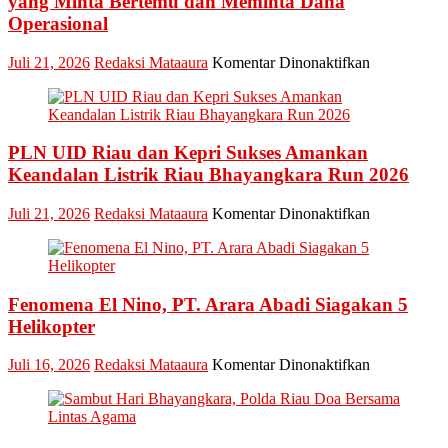
yang Minta Bertemu dan Meminta Dana
Operasional
pada
Juli 21, 2026
Redaksi Mataaura
Komentar Dinonaktifkan
Pledoi
Pribadi
Arief
Setiawan:
PLN UID Riau dan Kepri Sukses Amankan
Dani
M.
Keandalan Listrik Riau Bhayangkara Run 2026
Nursalam
yang
pada
Juli 21, 2026
Redaksi Mataaura
Komentar Dinonaktifkan
Minta
PLN
Bertemu
UID
dan
Riau
Meminta
dan
Dana
Fenomena El Nino, PT. Arara Abadi Siagakan 5
Kepri
Operasional
Sukses
Helikopter
Amankan
Keandalan
pada
Juli 16, 2026
Redaksi Mataaura
Komentar Dinonaktifkan
Listrik
Fenomena
Riau
El
Bhayangkar
Nino,
Run
PT.
2026