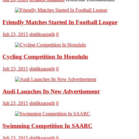
Final
Omputaka
Cup
Friendly Matches Started In Football League
VI
Pertemukan
Laskar
Juli 23, 2015
shidiksaragih
0
Omputaka
Vs
Askar
Omputaka
Cycling Competition In Honolulu
Juli 23, 2015
shidiksaragih
0
Audi Launches Its New Advertisement
Juli 23, 2015
shidiksaragih
0
Swimming Competition In SAARC
Juli 23, 2015
shidiksaragih
0