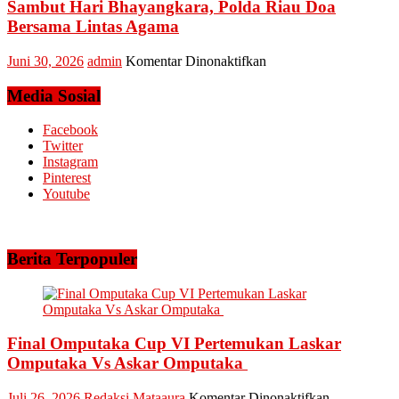
Sambut Hari Bhayangkara, Polda Riau Doa
Arara
Abadi
Bersama Lintas Agama
Siagakan
5
pada
Juni 30, 2026
admin
Komentar Dinonaktifkan
Helikopter
Sambut
Hari
Media Sosial
Bhayangkara,
Polda
Facebook
Riau
Twitter
Doa
Instagram
Bersama
Pinterest
Lintas
Youtube
Agama
Berita Terpopuler
Final Omputaka Cup VI Pertemukan Laskar
Omputaka Vs Askar Omputaka
pada
Juli 26, 2026
Redaksi Mataaura
Komentar Dinonaktifkan