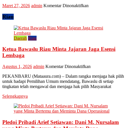
Ekonomi
pada
Maret 27, 2026
admin
Komentar Dinonaktifkan
Kreatif
Tradisi
Raya
Riau
Enam
Lestarikan
Kuliner
Khas
Daerah
Riau
Kampar
“Lomang”
Ketua Bawaslu Riau Minta Jajaran Jaga Esensi
Lembaga
pada
Agustus 1, 2026
admin
Komentar Dinonaktifkan
Ketua
PEKANBARU (Mataaura.com) – Dalam rangka menjaga hak pilih
Bawaslu
untuk hadapi Pemilihan Umum mendatang, Bawaslu di setiap
Riau
tingkatan telah mengawal dan menjaga hak pilih Masyarakat
Minta
Jajaran
Selengkapnya
Jaga
Esensi
Lembaga
Pledoi Pribadi Arief Setiawan: Dani M. Nursalam