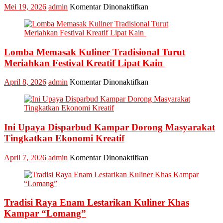
pada
Mei 19, 2026
admin
Komentar Dinonaktifkan
Kabupaten
Kampar
Kembali
Masuk
Lomba Memasak Kuliner Tradisional Turut
Nominasi
Ajang
Meriahkan Festival Kreatif Lipat Kain
API
Award
pada
April 8, 2026
admin
Komentar Dinonaktifkan
2026,
Lomba
Kadis
Memasak
Parbud
Kuliner
Apresiasi
Tradisional
Pokdarwis
Ini Upaya Disparbud Kampar Dorong Masyarakat
Turut
Meriahkan
Tingkatkan Ekonomi Kreatif
Festival
Kreatif
pada
April 7, 2026
admin
Komentar Dinonaktifkan
Lipat
Ini
Kain
Upaya
Disparbud
Kampar
Tradisi Raya Enam Lestarikan Kuliner Khas
Dorong
Masyarakat
Kampar “Lomang”
Tingkatkan