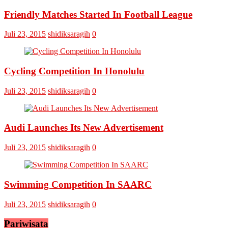
Cup
Friendly Matches Started In Football League
VI
Pertemukan
Laskar
Juli 23, 2015
shidiksaragih
0
Omputaka
Vs
Askar
Omputaka
Cycling Competition In Honolulu
Juli 23, 2015
shidiksaragih
0
Audi Launches Its New Advertisement
Juli 23, 2015
shidiksaragih
0
Swimming Competition In SAARC
Juli 23, 2015
shidiksaragih
0
Pariwisata