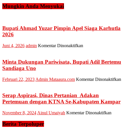
Mungkin Anda Menyukai
Bupati Ahmad Yuzar Pimpin Apel Siaga Karhutla
2026
pada
Juni 4, 2026
admin
Komentar Dinonaktifkan
Bupati
Ahmad
Yuzar
Minta Dukungan Pariwisata, Bupati Adil Bertemu
Pimpin
Sandiaga Uno
Apel
Siaga
pad
Februari 22, 2023
Admin Mataaura.com
Komentar Dinonaktifkan
Karhutla
Min
2026
Du
Par
Serap Aspirasi, Dinas Pertanian Adakan
Bup
Pertemuan dengan KTNA Se-Kabupaten Kampar
Adi
Ber
pada
November 8, 2024
Ainul Umaiyah
Komentar Dinonaktifkan
San
Serap
Un
Aspirasi,
Berita Terpoluper
Dinas