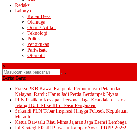
Redaksi
Lainnya
Kabar Desa
Olahraga
Opini / Artikel
Teknologi
Politik
Pendidikan
Pariwisata
Otomotif
×
Berita Baru:
Fraksi PKB Kawal Ranperda Perlindungan Petani dan
Nelayan, Ramli: Harus Jadi Perda Berdampak Nyata
PLN Pastikan Kesiapan Personel Jaga Keandalan Listrik
Jelang HUT RI ke-81 di Pasir Pengaraian
Srikandi PLN Tebar Inspirasi Hingga Pelosok Kepulauan
Meranti
Ketua Bawaslu Riau Minta Jajaran Jaga Esensi Lembaga
Ini Strategi Efektif Bawaslu Kampar Awasi PDPB 2026!