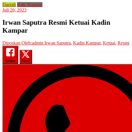
Daerah
Kab. Kampar
Juli 26, 2023
Irwan Saputra Resmi Ketuai Kadin
Kampar
Diposkan Oleh:admin
Irwan Saputra
,
Kadin Kampar
,
Ketuai
,
Resmi
Share
Post