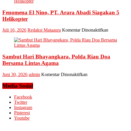
Riau
Meminta
dan
Dana
Fenomena El Nino, PT. Arara Abadi Siagakan 5
Kepri
Operasional
Sukses
Helikopter
Amankan
Keandalan
pada
Juli 16, 2026
Redaksi Mataaura
Komentar Dinonaktifkan
Listrik
Fenomena
Riau
El
Bhayangkar
Nino,
Run
PT.
2026
Sambut Hari Bhayangkara, Polda Riau Doa
Arara
Abadi
Bersama Lintas Agama
Siagakan
5
pada
Juni 30, 2026
admin
Komentar Dinonaktifkan
Helikopter
Sambut
Hari
Media Sosial
Bhayangkara,
Polda
Facebook
Riau
Twitter
Doa
Instagram
Bersama
Pinterest
Lintas
Youtube
Agama