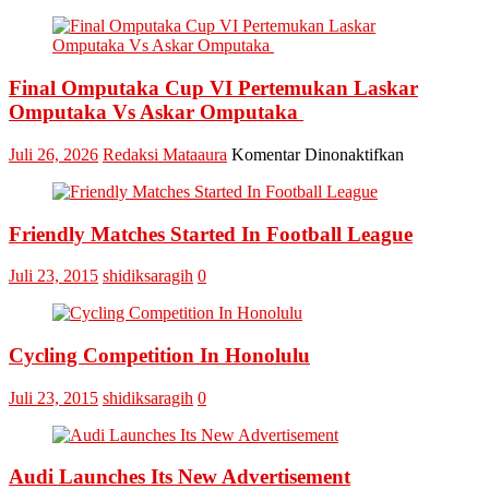
Pertania
Adakan
Pertemu
dengan
Final Omputaka Cup VI Pertemukan Laskar
KTNA
Omputaka Vs Askar Omputaka
Se-
Kabupat
pada
Juli 26, 2026
Redaksi Mataaura
Komentar Dinonaktifkan
Kampar
Final
Omputaka
Cup
Friendly Matches Started In Football League
VI
Pertemukan
Laskar
Juli 23, 2015
shidiksaragih
0
Omputaka
Vs
Askar
Omputaka
Cycling Competition In Honolulu
Juli 23, 2015
shidiksaragih
0
Audi Launches Its New Advertisement