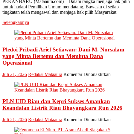
PEKANBARU (Mataaura.com) – Dalam rangka menjaga hak pilih
Bawaslu
untuk hadapi Pemilihan Umum mendatang, Bawaslu di setiap
Riau
tingkatan telah mengawal dan menjaga hak pilih Masyarakat
Minta
Jajaran
Selengkapnya
Jaga
Esensi
Lembaga
Pledoi Pribadi Arief Setiawan: Dani M. Nursalam
yang Minta Bertemu dan Meminta Dana
Operasional
pada
Juli 21, 2026
Redaksi Mataaura
Komentar Dinonaktifkan
Pledoi
Pribadi
Arief
Setiawan:
PLN UID Riau dan Kepri Sukses Amankan
Dani
M.
Keandalan Listrik Riau Bhayangkara Run 2026
Nursalam
yang
pada
Juli 21, 2026
Redaksi Mataaura
Komentar Dinonaktifkan
Minta
PLN
Bertemu
UID
dan