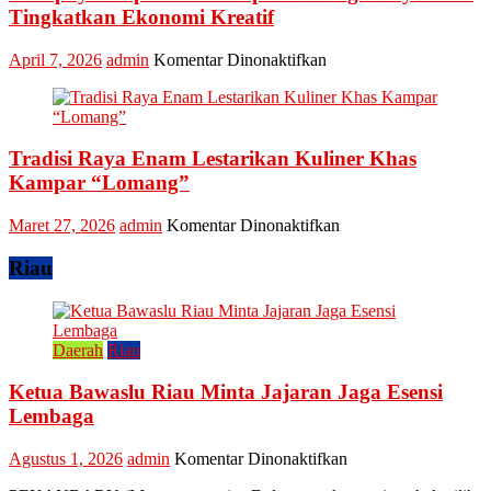
Meriahkan
Tingkatkan Ekonomi Kreatif
Festival
Kreatif
pada
April 7, 2026
admin
Komentar Dinonaktifkan
Lipat
Ini
Kain
Upaya
Disparbud
Kampar
Tradisi Raya Enam Lestarikan Kuliner Khas
Dorong
Masyarakat
Kampar “Lomang”
Tingkatkan
Ekonomi
pada
Maret 27, 2026
admin
Komentar Dinonaktifkan
Kreatif
Tradisi
Raya
Riau
Enam
Lestarikan
Kuliner
Khas
Daerah
Riau
Kampar
“Lomang”
Ketua Bawaslu Riau Minta Jajaran Jaga Esensi
Lembaga
pada
Agustus 1, 2026
admin
Komentar Dinonaktifkan
Ketua