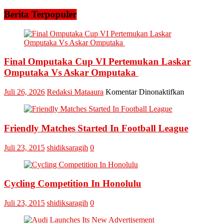
Berita Terpopuler
Final Omputaka Cup VI Pertemukan Laskar
Omputaka Vs Askar Omputaka
pada
Juli 26, 2026
Redaksi Mataaura
Komentar Dinonaktifkan
Final
Omputaka
Cup
Friendly Matches Started In Football League
VI
Pertemukan
Laskar
Juli 23, 2015
shidiksaragih
0
Omputaka
Vs
Askar
Omputaka
Cycling Competition In Honolulu
Juli 23, 2015
shidiksaragih
0