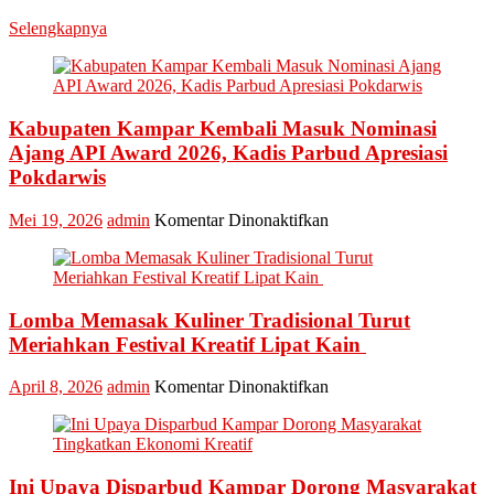
Event
Selengkapnya
Nasional
Bakar
Tongkang
2026
Kabupaten Kampar Kembali Masuk Nominasi
Ajang API Award 2026, Kadis Parbud Apresiasi
Pokdarwis
pada
Mei 19, 2026
admin
Komentar Dinonaktifkan
Kabupaten
Kampar
Kembali
Masuk
Lomba Memasak Kuliner Tradisional Turut
Nominasi
Ajang
Meriahkan Festival Kreatif Lipat Kain
API
Award
pada
April 8, 2026
admin
Komentar Dinonaktifkan
2026,
Lomba
Kadis
Memasak
Parbud
Kuliner
Apresiasi
Tradisional
Pokdarwis
Ini Upaya Disparbud Kampar Dorong Masyarakat
Turut