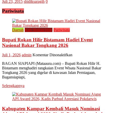
Juli 23, 2015
shidiksaragih
0
Pariwisata
Daerah
Kab. Rokan Hilir
Pariwisata
Bupati Rokan Hilir Bistamam Hadiri Event
Nasional Bakar Tongkang 2026
pada
Juli 1, 2026
admin
Komentar Dinonaktifkan
Bupati
BAGAN SIAPIAPI (Mataaura.com) – Bupati Rokan Hilir H.
Rokan
Bistamam menghadiri rangkaian Event Wisata Nasional Bakar
Hilir
Tongkang 2026 yang digelar di kawasan Jalan Perniagaan,
Bistamam
Bagansiapiapi,
Hadiri
Event
Selengkapnya
Nasional
Bakar
Tongkang
2026
Kabupaten Kampar Kembali Masuk Nominasi