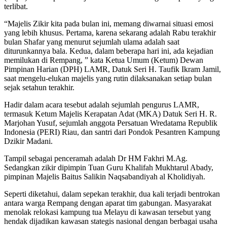
terlibat.
“Majelis Zikir kita pada bulan ini, memang diwarnai situasi emosi
yang lebih khusus. Pertama, karena sekarang adalah Rabu terakhir
bulan Shafar yang menurut sejumlah ulama adalah saat
diturunkannya bala. Kedua, dalam beberapa hari ini, ada kejadian
memilukan di Rempang, ” kata Ketua Umum (Ketum) Dewan
Pimpinan Harian (DPH) LAMR, Datuk Seri H. Taufik Ikram Jamil,
saat mengelu-elukan majelis yang rutin dilaksanakan setiap bulan
sejak setahun terakhir.
Hadir dalam acara tesebut adalah sejumlah pengurus LAMR,
termasuk Ketum Majelis Kerapatan Adat (MKA) Datuk Seri H. R.
Marjohan Yusuf, sejumlah anggota Persatuan Wredatama Republik
Indonesia (PERI) Riau, dan santri dari Pondok Pesantren Kampung
Dzikir Madani.
Tampil sebagai penceramah adalah Dr HM Fakhri M.Ag.
Sedangkan zikir dipimpin Tuan Guru Khalifah Mukhtarul Abady,
pimpinan Majelis Baitus Salikin Naqsabandiyah al Kholidiyah.
Seperti diketahui, dalam sepekan terakhir, dua kali terjadi bentrokan
antara warga Rempang dengan aparat tim gabungan. Masyarakat
menolak relokasi kampung tua Melayu di kawasan tersebut yang
hendak dijadikan kawasan stategis nasional dengan berbagai usaha