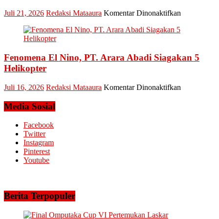
Nursalam
yang
pada
Juli 21, 2026
Redaksi Mataaura
Komentar Dinonaktifkan
Minta
PLN
Bertemu
UID
dan
Riau
Meminta
dan
Dana
Fenomena El Nino, PT. Arara Abadi Siagakan 5
Kepri
Operasional
Sukses
Helikopter
Amankan
Keandalan
pada
Juli 16, 2026
Redaksi Mataaura
Komentar Dinonaktifkan
Listrik
Fenomena
Riau
El
Media Sosial
Bhayangkar
Nino,
Run
PT.
Facebook
2026
Arara
Twitter
Abadi
Instagram
Siagakan
Pinterest
5
Youtube
Helikopter
Berita Terpopuler