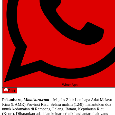
WhatsApp
Print
Pekanbaru,
MataAura.com
– Majelis Zikir Lembaga Adat Melayu
Riau (LAMR) Provinsi Riau, Selasa malam (12/9), melantukan doa
untuk kedamaian di Rempang Galang, Batam, Kepulauan Riau
(Kepri). Diharapkan ada jalan keluar terbaik bagi antarpihak yang