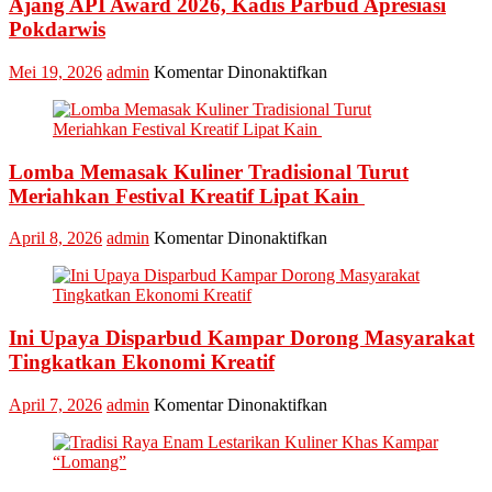
Ajang API Award 2026, Kadis Parbud Apresiasi
Pokdarwis
pada
Mei 19, 2026
admin
Komentar Dinonaktifkan
Kabupaten
Kampar
Kembali
Masuk
Lomba Memasak Kuliner Tradisional Turut
Nominasi
Ajang
Meriahkan Festival Kreatif Lipat Kain
API
Award
pada
April 8, 2026
admin
Komentar Dinonaktifkan
2026,
Lomba
Kadis
Memasak
Parbud
Kuliner
Apresiasi
Tradisional
Pokdarwis
Ini Upaya Disparbud Kampar Dorong Masyarakat
Turut
Meriahkan
Tingkatkan Ekonomi Kreatif
Festival
Kreatif
pada
April 7, 2026
admin
Komentar Dinonaktifkan
Lipat
Ini
Kain
Upaya
Disparbud
Kampar