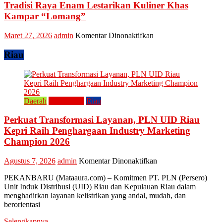
Tradisi Raya Enam Lestarikan Kuliner Khas
Dorong
Masyarakat
Kampar “Lomang”
Tingkatkan
Ekonomi
pada
Maret 27, 2026
admin
Komentar Dinonaktifkan
Kreatif
Tradisi
Raya
Riau
Enam
Lestarikan
Kuliner
Khas
Kampar
Daerah
Perusahaan
Riau
“Lomang”
Perkuat Transformasi Layanan, PLN UID Riau
Kepri Raih Penghargaan Industry Marketing
Champion 2026
pada
Agustus 7, 2026
admin
Komentar Dinonaktifkan
Perkuat
PEKANBARU (Mataaura.com) – Komitmen PT. PLN (Persero)
Transformasi
Unit Induk Distribusi (UID) Riau dan Kepulauan Riau dalam
Layanan,
menghadirkan layanan kelistrikan yang andal, mudah, dan
PLN
berorientasi
UID
Riau
Selengkapnya