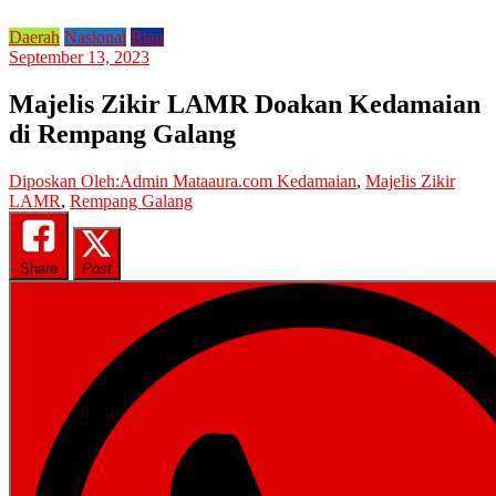
Daerah
Nasional
Riau
September 13, 2023
Majelis Zikir LAMR Doakan Kedamaian
di Rempang Galang
Diposkan Oleh:Admin Mataaura.com
Kedamaian
,
Majelis Zikir
LAMR
,
Rempang Galang
Share
Post