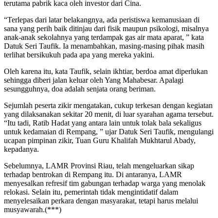
terutama pabrik kaca oleh investor dari Cina.
“Terlepas dari latar belakangnya, ada peristiswa kemanusiaan di
sana yang perih baik ditinjau dari fisik maupun psikologi, misalnya
anak-anak sekolahnya yang terdampak gas air mata aparat, ” kata
Datuk Seri Taufik. Ia menambahkan, masing-masing pihak masih
terlihat bersikukuh pada apa yang mereka yakini.
Oleh karena itu, kata Taufik, selain ikhtiar, berdoa amat diperlukan
sehingga diberi jalan keluar oleh Yang Mahabesar. Apalagi
sesungguhnya, doa adalah senjata orang beriman.
Sejumlah peserta zikir mengatakan, cukup terkesan dengan kegiatan
yang dilaksanakan sekitar 20 menit, di luar syarahan agama tersebut.
“Itu tadi, Ratib Hadat yang antara lain untuk tolak bala sekaligus
untuk kedamaian di Rempang, ” ujar Datuk Seri Taufik, mengulangi
ucapan pimpinan zikir, Tuan Guru Khalifah Mukhtarul Abady,
kepadanya.
Sebelumnya, LAMR Provinsi Riau, telah mengeluarkan sikap
terhadap bentrokan di Rempang itu. Di antaranya, LAMR
menyesalkan refresif tim gabungan terhadap warga yang menolak
relokasi. Selain itu, pemerintah tidak mengintidatif dalam
menyelesaikan perkara dengan masyarakat, tetapi harus melalui
musyawarah.(***)