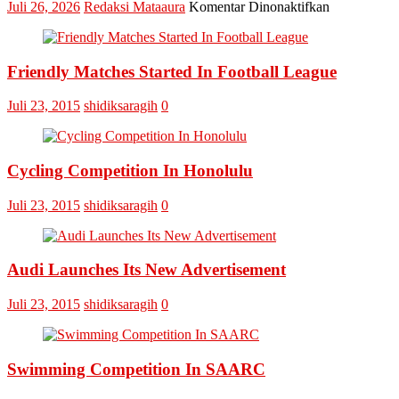
pada
Juli 26, 2026
Redaksi Mataaura
Komentar Dinonaktifkan
Final
Omputaka
Cup
Friendly Matches Started In Football League
VI
Pertemukan
Laskar
Juli 23, 2015
shidiksaragih
0
Omputaka
Vs
Askar
Omputaka
Cycling Competition In Honolulu
Juli 23, 2015
shidiksaragih
0
Audi Launches Its New Advertisement
Juli 23, 2015
shidiksaragih
0
Swimming Competition In SAARC