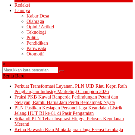
Redaksi
Lainnya
Kabar Desa
Olahraga
Opini / Artikel
Teknologi
Politik
Pendidikan
Pariwisata
Otomotif
×
Berita Baru:
Perkuat Transformasi Layanan, PLN UID Riau Kepri Raih
Penghargaan Industry Marketing Champion 2026
Fraksi PKB Kawal Ranperda Perlindungan Petani dan
Nelayan, Ramli: Harus Jadi Perda Berdampak Nyata
PLN Pastikan Kesiapan Personel Jaga Keandalan Listrik
Jelang HUT RI ke-81 di Pasir Pengaraian
Srikandi PLN Tebar Inspirasi Hingga Pelosok Kepulauan
Meranti
Ketua Bawaslu Riau Minta Jajaran Jaga Esensi Lembaga