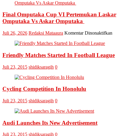
Final Omputaka Cup VI Pertemukan Laskar
Omputaka Vs Askar Omputaka
pada
Juli 26, 2026
Redaksi Mataaura
Komentar Dinonaktifkan
Final
Omputaka
Cup
Friendly Matches Started In Football League
VI
Pertemukan
Laskar
Juli 23, 2015
shidiksaragih
0
Omputaka
Vs
Askar
Omputaka
Cycling Competition In Honolulu
Juli 23, 2015
shidiksaragih
0
Audi Launches Its New Advertisement
Juli 23, 2015
shidiksaragih
0