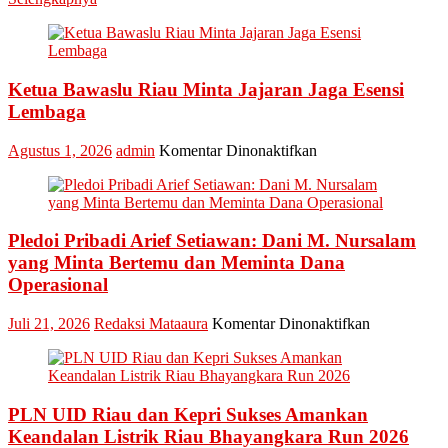
Kepri
Raih
Penghargaan
Industry
Marketing
Ketua Bawaslu Riau Minta Jajaran Jaga Esensi
Champion
Lembaga
2026
pada
Agustus 1, 2026
admin
Komentar Dinonaktifkan
Ketua
Bawaslu
Riau
Minta
Pledoi Pribadi Arief Setiawan: Dani M. Nursalam
Jajaran
Jaga
yang Minta Bertemu dan Meminta Dana
Esensi
Operasional
Lembaga
pada
Juli 21, 2026
Redaksi Mataaura
Komentar Dinonaktifkan
Pledoi
Pribadi
Arief
Setiawan:
PLN UID Riau dan Kepri Sukses Amankan
Dani
M.
Keandalan Listrik Riau Bhayangkara Run 2026