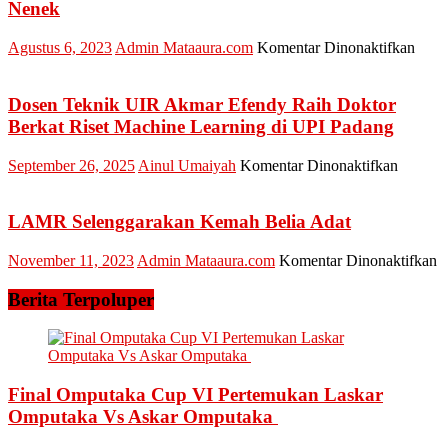
Nenek
pada
Agustus 6, 2023
Admin Mataaura.com
Komentar Dinonaktifkan
PHE
Siak
Gela
Dosen Teknik UIR Akmar Efendy Raih Doktor
Pelat
Berkat Riset Machine Learning di UPI Padang
Budi
Sema
pada
September 26, 2025
Ainul Umaiyah
Komentar Dinonaktifkan
dan
Dosen
Palaw
Teknik
serta
UIR
LAMR Selenggarakan Kemah Belia Adat
Tan
Akmar
1500
Efendy
p
November 11, 2023
Admin Mataaura.com
Komentar Dinonaktifkan
Poho
Raih
L
di
Doktor
S
Berita Terpoluper
Desa
Berkat
K
Sena
Riset
B
Nene
Machin
A
Learnin
di
Final Omputaka Cup VI Pertemukan Laskar
UPI
Omputaka Vs Askar Omputaka
Padang