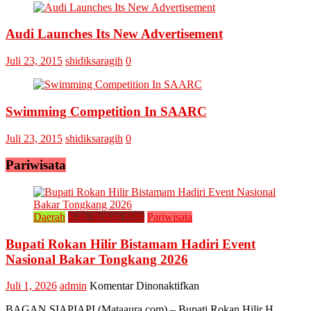
Audi Launches Its New Advertisement
Juli 23, 2015
shidiksaragih
0
Swimming Competition In SAARC
Juli 23, 2015
shidiksaragih
0
Pariwisata
Daerah
Kab. Rokan Hilir
Pariwisata
Bupati Rokan Hilir Bistamam Hadiri Event
Nasional Bakar Tongkang 2026
pada
Juli 1, 2026
admin
Komentar Dinonaktifkan
Bupati
BAGAN SIAPIAPI (Mataaura.com) – Bupati Rokan Hilir H.
Rokan