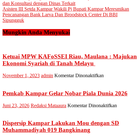
dan Konsultasi dengan Dinas Terkait
pos
Asisten III Setda Kampar Wakili Pj Bupati Kampar Meresmikan
Pencanangan Bank Larva Dan Broodstock Center Di BBI
Sipungguk
Mungkin Anda Menyukai
Ketuai MPW KAFoSSEI Riau, Maulana : Majukan
Ekonomi Syariah di Tanah Melayu
pada
November 1, 2023
admin
Komentar Dinonaktifkan
Ketuai
MPW
KAFoSSEI
Pemkab Kampar Gelar Nobar Piala Dunia 2026
Riau,
Maulana
pada
Juni 23, 2026
Redaksi Mataaura
Komentar Dinonaktifkan
:
Pemkab
Majukan
Kampar
Ekonomi
Gelar
Dispersip Kampar Lakukan Mou dengan SD
Syariah
Nobar
Muhammadiyah 019 Bangkinang
di
Piala
Tanah
Dunia