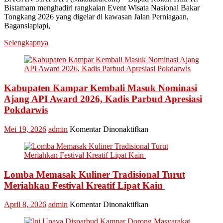
Bistamam menghadiri rangkaian Event Wisata Nasional Bakar
Hilir
Tongkang 2026 yang digelar di kawasan Jalan Perniagaan,
Bistamam
Bagansiapiapi,
Hadiri
Event
Selengkapnya
Nasional
Bakar
Tongkang
2026
Kabupaten Kampar Kembali Masuk Nominasi
Ajang API Award 2026, Kadis Parbud Apresiasi
Pokdarwis
pada
Mei 19, 2026
admin
Komentar Dinonaktifkan
Kabupaten
Kampar
Kembali
Masuk
Lomba Memasak Kuliner Tradisional Turut
Nominasi
Ajang
Meriahkan Festival Kreatif Lipat Kain
API
Award
pada
April 8, 2026
admin
Komentar Dinonaktifkan
2026,
Lomba
Kadis
Memasak