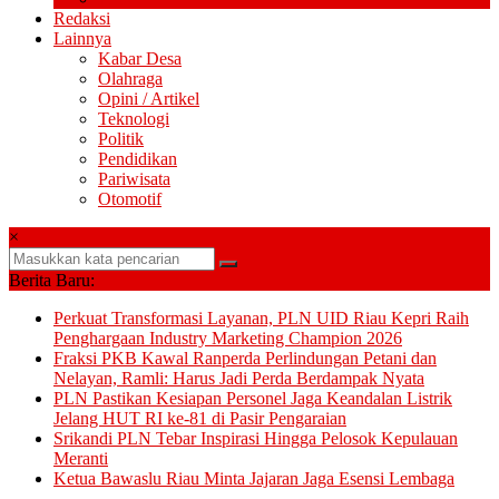
Redaksi
Lainnya
Kabar Desa
Olahraga
Opini / Artikel
Teknologi
Politik
Pendidikan
Pariwisata
Otomotif
×
Berita Baru:
Perkuat Transformasi Layanan, PLN UID Riau Kepri Raih
Penghargaan Industry Marketing Champion 2026
Fraksi PKB Kawal Ranperda Perlindungan Petani dan
Nelayan, Ramli: Harus Jadi Perda Berdampak Nyata
PLN Pastikan Kesiapan Personel Jaga Keandalan Listrik
Jelang HUT RI ke-81 di Pasir Pengaraian
Srikandi PLN Tebar Inspirasi Hingga Pelosok Kepulauan
Meranti
Ketua Bawaslu Riau Minta Jajaran Jaga Esensi Lembaga