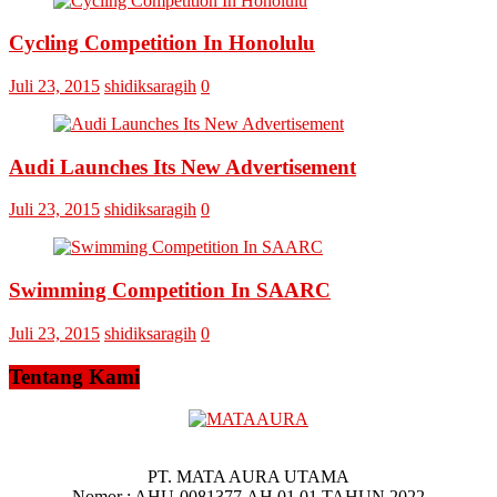
Askar
Omputaka
Cycling Competition In Honolulu
Juli 23, 2015
shidiksaragih
0
Audi Launches Its New Advertisement
Juli 23, 2015
shidiksaragih
0
Swimming Competition In SAARC
Juli 23, 2015
shidiksaragih
0
Tentang Kami
PT. MATA AURA UTAMA
Nomor : AHU-0081377.AH.01.01.TAHUN 2022