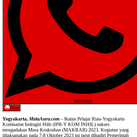
WhatsApp
Print
Yogyakarta,
MataAura.com
– Ikatan Pelajar Riau-Yogyakarta
Komisariat Indragiri Hilir (IPR-Y KOM INHIL) sukses
mengadakan Masa Keakraban (MAKRAB) 2023. Kegiatan yang
dilaksanakan pada 7-8 Oktober 2023 ini turut dihadiri Pemerintah