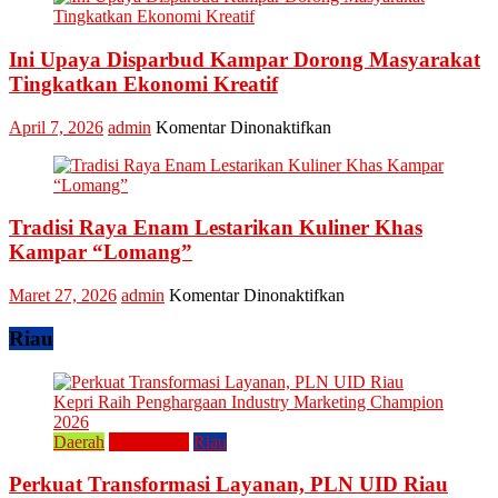
Parbud
Kuliner
Apresiasi
Tradisional
Pokdarwis
Ini Upaya Disparbud Kampar Dorong Masyarakat
Turut
Meriahkan
Tingkatkan Ekonomi Kreatif
Festival
Kreatif
pada
April 7, 2026
admin
Komentar Dinonaktifkan
Lipat
Ini
Kain
Upaya
Disparbud
Kampar
Tradisi Raya Enam Lestarikan Kuliner Khas
Dorong
Masyarakat
Kampar “Lomang”
Tingkatkan
Ekonomi
pada
Maret 27, 2026
admin
Komentar Dinonaktifkan
Kreatif
Tradisi
Raya
Riau
Enam
Lestarikan
Kuliner
Khas
Kampar
Daerah
Perusahaan
Riau
“Lomang”
Perkuat Transformasi Layanan, PLN UID Riau