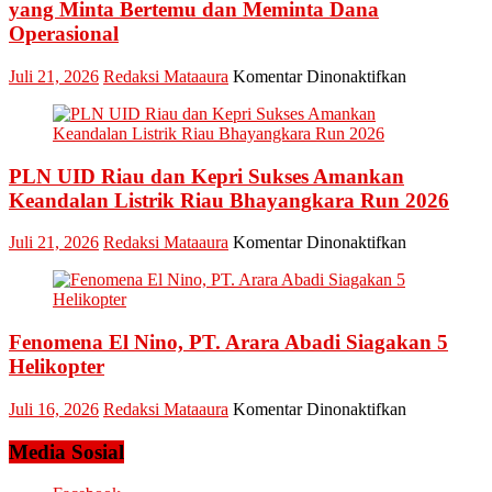
Jaga
yang Minta Bertemu dan Meminta Dana
Esensi
Operasional
Lembaga
pada
Juli 21, 2026
Redaksi Mataaura
Komentar Dinonaktifkan
Pledoi
Pribadi
Arief
Setiawan:
PLN UID Riau dan Kepri Sukses Amankan
Dani
M.
Keandalan Listrik Riau Bhayangkara Run 2026
Nursalam
yang
pada
Juli 21, 2026
Redaksi Mataaura
Komentar Dinonaktifkan
Minta
PLN
Bertemu
UID
dan
Riau
Meminta
dan
Dana
Fenomena El Nino, PT. Arara Abadi Siagakan 5
Kepri
Operasional
Sukses
Helikopter
Amankan
Keandalan
pada
Juli 16, 2026
Redaksi Mataaura
Komentar Dinonaktifkan
Listrik
Fenomena
Riau
El
Media Sosial
Bhayangkar
Nino,
Run
PT.