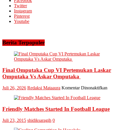
Facebook
2026
Arara
Twitter
Abadi
Instagram
Siagakan
Pinterest
5
Youtube
Helikopter
Berita Terpopuler
Final Omputaka Cup VI Pertemukan Laskar
Omputaka Vs Askar Omputaka
pada
Juli 26, 2026
Redaksi Mataaura
Komentar Dinonaktifkan
Final
Omputaka
Cup
Friendly Matches Started In Football League
VI
Pertemukan
Laskar
Juli 23, 2015
shidiksaragih
0
Omputaka
Vs