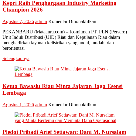
Kepri Raih Penghargaan Industry Marketing
Champion 2026
pada
Agustus 7, 2026
admin
Komentar Dinonaktifkan
Perkuat
PEKANBARU (Mataaura.com) – Komitmen PT. PLN (Persero)
Transformasi
Unit Induk Distribusi (UID) Riau dan Kepulauan Riau dalam
Layanan,
menghadirkan layanan kelistrikan yang andal, mudah, dan
PLN
berorientasi
UID
Riau
Selengkapnya
Kepri
Raih
Penghargaan
Industry
Marketing
Ketua Bawaslu Riau Minta Jajaran Jaga Esensi
Champion
Lembaga
2026
pada
Agustus 1, 2026
admin
Komentar Dinonaktifkan
Ketua
Bawaslu
Riau
Minta
Pledoi Pribadi Arief Setiawan: Dani M. Nursalam
Jajaran