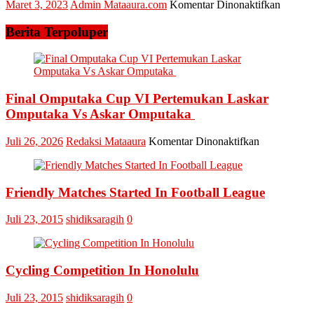
pada
Maret 3, 2023
Admin Mataaura.com
Komentar Dinonaktifkan
Melayu
2026
Dispers
Kampa
Berita Terpoluper
Lakuka
Mou
dengan
SD
Muham
Final Omputaka Cup VI Pertemukan Laskar
019
Omputaka Vs Askar Omputaka
Bangki
pada
Juli 26, 2026
Redaksi Mataaura
Komentar Dinonaktifkan
Final
Omputaka
Cup
Friendly Matches Started In Football League
VI
Pertemukan
Laskar
Juli 23, 2015
shidiksaragih
0
Omputaka
Vs
Askar
Omputaka
Cycling Competition In Honolulu
Juli 23, 2015
shidiksaragih
0