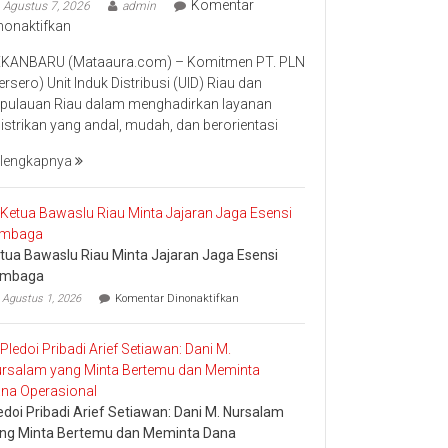
Komentar
Agustus 7, 2026
admin
pada
nonaktifkan
Perkuat
KANBARU (Mataaura.com) – Komitmen PT. PLN
Transformasi
ersero) Unit Induk Distribusi (UID) Riau dan
Layanan,
pulauan Riau dalam menghadirkan layanan
PLN
listrikan yang andal, mudah, dan berorientasi
UID
Riau
lengkapnya
Kepri
Raih
Penghargaan
Industry
tua Bawaslu Riau Minta Jajaran Jaga Esensi
Marketing
embaga
Champion
pada
2026
Agustus 1, 2026
Komentar Dinonaktifkan
Ketua
Bawaslu
Riau
Minta
Jajaran
Jaga
Esensi
edoi Pribadi Arief Setiawan: Dani M. Nursalam
Lembaga
ng Minta Bertemu dan Meminta Dana