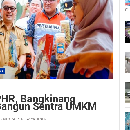
au
PHR, Bangkinang
 Bangun Sentra UMKM
Reverside
,
PHR
,
Sentra UMKM