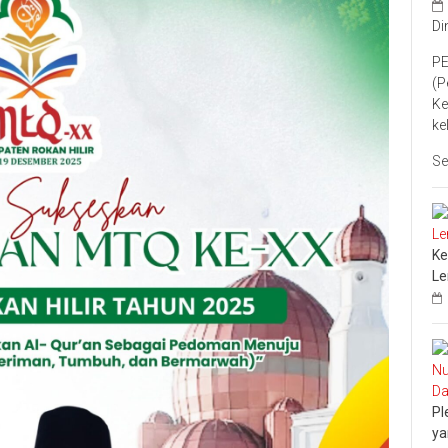
Di
PE
(P
Ke
ke
Se
Ke
L
Pl
ya