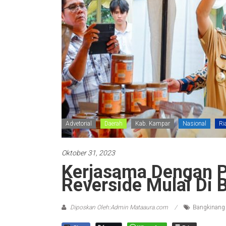
Advetorial
Daerah
Kab. Kampar
Nasional
Ri
Oktober 31, 2023
Kerjasama Dengan 
Reverside Mulai Di
Diposkan Oleh:Admin Mataaura.com
Bangkinang 