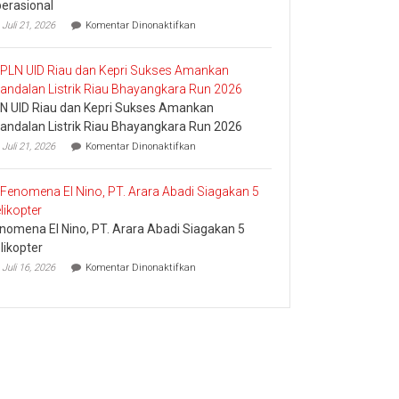
erasional
pada
Juli 21, 2026
Komentar Dinonaktifkan
Pledoi
Pribadi
Arief
Setiawan:
Dani
N UID Riau dan Kepri Sukses Amankan
M.
Nursalam
andalan Listrik Riau Bhayangkara Run 2026
yang
pada
Juli 21, 2026
Komentar Dinonaktifkan
Minta
PLN
Bertemu
UID
dan
Riau
Meminta
dan
Dana
Kepri
Operasional
nomena El Nino, PT. Arara Abadi Siagakan 5
Sukses
Amankan
likopter
Keandalan
pada
Juli 16, 2026
Komentar Dinonaktifkan
Listrik
Fenomena
Riau
El
Bhayangkara
Nino,
Run
PT.
2026
Arara
Abadi
Siagakan
5
Helikopter