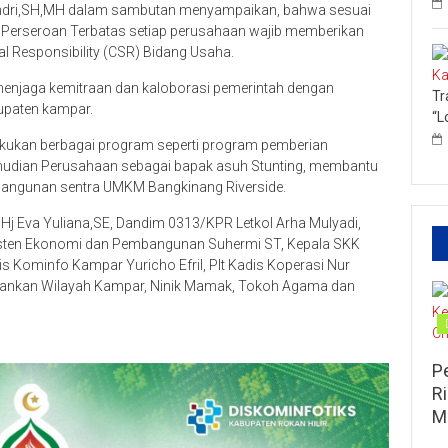
dri,SH,MH dalam sambutan menyampaikan, bahwa sesuai
Perseroan Terbatas setiap perusahaan wajib memberikan
l Responsibility (CSR) Bidang Usaha.
k menjaga kemitraan dan kaloborasi pemerintah dengan
Tr
upaten kampar.
“L
akukan berbagai program seperti program pemberian
mudian Perusahaan sebagai bapak asuh Stunting, membantu
mbangunan sentra UMKM Bangkinang Riverside.
Hj Eva Yuliana,SE, Dandim 0313/KPR Letkol Arha Mulyadi,
isten Ekonomi dan Pembangunan Suhermi ST, Kepala SKK
 Kominfo Kampar Yuricho Efril, Plt Kadis Koperasi Nur
rbankan Wilayah Kampar, Ninik Mamak, Tokoh Agama dan
P
R
M