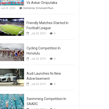
Vs Askar Omputaka
pada
Juli 26, 2026
Komentar Dinonaktifkan
Final
Omputaka
Cup
Friendly Matches Started In
VI
Pertemukan
Football League
Laskar
Juli 23, 2015
0
Omputaka
Vs
Askar
Omputaka
Cycling Competition In
Honolulu
Juli 23, 2015
0
Audi Launches Its New
Advertisement
Juli 23, 2015
0
Swimming Competition In
SAARC