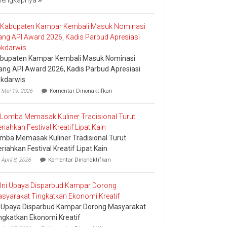
lengkapnya
Bakar
Tongkang
2026
bupaten Kampar Kembali Masuk Nominasi
ang API Award 2026, Kadis Parbud Apresiasi
kdarwis
pada
Mei 19, 2026
Komentar Dinonaktifkan
Kabupaten
Kampar
Kembali
Masuk
Nominasi
mba Memasak Kuliner Tradisional Turut
Ajang
API
riahkan Festival Kreatif Lipat Kain
Award
pada
April 8, 2026
Komentar Dinonaktifkan
2026,
Lomba
Kadis
Memasak
Parbud
Kuliner
Apresiasi
Tradisional
Pokdarwis
Turut
i Upaya Disparbud Kampar Dorong Masyarakat
Meriahkan
Festival
ngkatkan Ekonomi Kreatif
Kreatif
pada