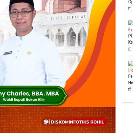
Op
PL
Ke
Fe
He