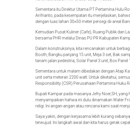
Sementara itu Direktur Utama PT Pertamina Hulu Rok
Arifrianto, pada kesempatan itu menjelaskan, ba
dengan luas lahan 30×50 meter persegi dii areal Ban
Kemudian Pusat Kuliner (Cafe), Ruang Publik dan Lan
bersama PHR melalui Dinas PU PR Kabupaten Kamp
Dalam konstruksinya, kita rencanakan untuk berbaga
Booth, Bangku panjang 15 unit, Meja 3 set, Bak sam
tanam jalan pedestria, Solar Panel 3 unit, Box Panel 
Sementara untuk malam dibedakan dengan Atap Ka
unit serta meteran 2200 watt. Untuk diketahui, semu
Responsibility (CSR) Perusahaan Pertamina Huku R
Bupati Kampar pada masanya Jefry Noer,SH, yang had
menyampaikan hahwa ini dulu dinamakan Water Frot 
religi. Ini angan-angan atau rencana kami saat menj
Saya yakin, dengan kerjasama lebih kurang seban
terwujud. Ini langkah awal dan kita harus gerak cep