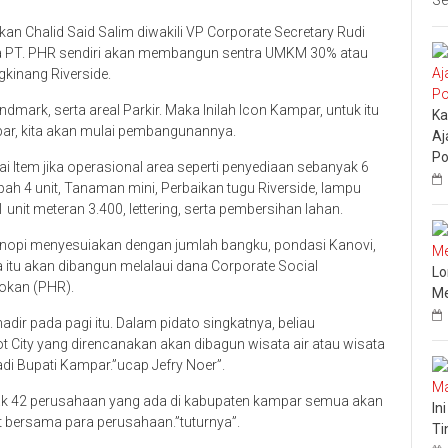
Se
an Chalid Said Salim diwakili VP Corporate Secretary Rudi
hwa PT. PHR sendiri akan membangun sentra UMKM 30% atau
gkinang Riverside.
dmark, serta areal Parkir. Maka Inilah Icon Kampar, untuk itu
Ka
ar, kita akan mulai pembangunannya.
Aj
Po
i Item jika operasional area seperti penyediaan sebanyak 6
pah 4 unit, Tanaman mini, Perbaikan tugu Riverside, lampu
1 unit meteran 3.400, lettering, serta pembersihan lahan.
nopi menyesuiakan dengan jumlah bangku, pondasi Kanovi,
a itu akan dibangun melalaui dana Corporate Social
Lo
okan (PHR).
Me
ir pada pagi itu. Dalam pidato singkatnya, beliau
City yang direncanakan akan dibagun wisata air atau wisata
adi Bupati Kampar.”ucap Jefry Noer”.
yak 42 perusahaan yang ada di kabupaten kampar semua akan
In
at bersama para perusahaan.”tuturnya”.
Ti