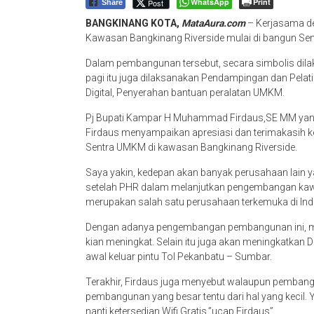
WhatsApp
Print
Post
Share
BANGKINANG KOTA,
MataAura.com
– Kerjasama d
Kawasan Bangkinang Riverside mulai di bangun Se
Dalam pembangunan tersebut, secara simbolis dila
pagi itu juga dilaksanakan Pendampingan dan Pelat
Digital, Penyerahan bantuan peralatan UMKM.
Pj Bupati Kampar H Muhammad Firdaus,SE MM yang 
Firdaus menyampaikan apresiasi dan terimakasih
Sentra UMKM di kawasan Bangkinang Riverside.
Saya yakin, kedepan akan banyak perusahaan lain 
setelah PHR dalam melanjutkan pengembangan kawa
merupakan salah satu perusahaan terkemuka di Indo
Dengan adanya pengembangan pembangunan ini, me
kian meningkat. Selain itu juga akan meningkatkan 
awal keluar pintu Tol Pekanbatu – Sumbar.
Terakhir, Firdaus juga menyebut walaupun pembangu
pembangunan yang besar tentu dari hal yang kecil. 
nanti ketersedian Wifi Gratis.”ucap Firdaus”.