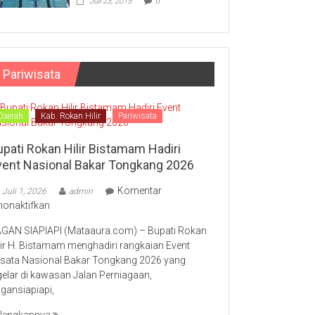
Juli 23, 2015
0
Pariwisata
Daerah
Kab. Rokan Hilir
Pariwisata
upati Rokan Hilir Bistamam Hadiri
vent Nasional Bakar Tongkang 2026
Komentar
Juli 1, 2026
admin
pada
nonaktifkan
Bupati
GAN SIAPIAPI (Mataaura.com) – Bupati Rokan
Rokan
lir H. Bistamam menghadiri rangkaian Event
Hilir
sata Nasional Bakar Tongkang 2026 yang
Bistamam
gelar di kawasan Jalan Perniagaan,
Hadiri
gansiapiapi,
Event
Nasional