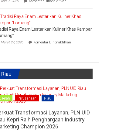
April 7, 2026
Komentar Dinonaktifkan
Lipat
Ini
Kain
Upaya
Disparbud
Kampar
Dorong
adisi Raya Enam Lestarikan Kuliner Khas Kampar
Masyarakat
Tingkatkan
omang”
Ekonomi
pada
Maret 27, 2026
Komentar Dinonaktifkan
Kreatif
Tradisi
Raya
Enam
Lestarikan
Kuliner
Khas
Riau
Kampar
“Lomang”
Daerah
Perusahaan
Riau
erkuat Transformasi Layanan, PLN UID
iau Kepri Raih Penghargaan Industry
arketing Champion 2026