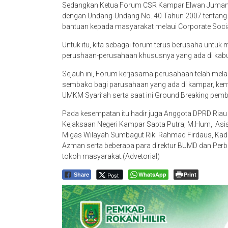
Sedangkan Ketua Forum CSR Kampar Elwan Juman
dengan Undang-Undang No. 40 Tahun 2007 tentang 
bantuan kepada masyarakat melaui Corporate Socia
Untuk itu, kita sebagai forum terus berusaha untu
perushaan-perusahaan khususnya yang ada di kab
Sejauh ini, Forum kerjasama perusahaan telah mel
sembako bagi parusahaan yang ada di kampar, ke
UMKM Syari’ah serta saat ini Ground Breaking pe
Pada kesempatan itu hadir juga Anggota DPRD Riau 
Kejaksaan Negeri Kampar Sapta Putra, M.Hum, As
Migas Wilayah Sumbagut Riki Rahmad Firdaus, Kadis
Azman serta beberapa para direktur BUMD dan Pe
tokoh masyarakat.(Advetorial)
WhatsApp
Print
Post
Share