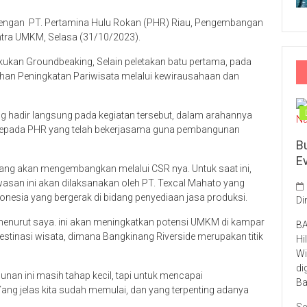
engan PT. Pertamina Hulu Rokan (PHR) Riau, Pengembangan
ntra UMKM, Selasa (31/10/2023).
kukan Groundbeaking, Selain peletakan batu pertama, pada
ihan Peningkatan Pariwisata melalui kewirausahaan dan
hadir langsung pada kegiatan tersebut, dalam arahannya
 kepada PHR yang telah bekerjasama guna pembangunan
B
E
yang akan mengembangkan melalui CSR nya. Untuk saat ini,
san ini akan dilaksanakan oleh PT. Texcal Mahato yang
nesia yang bergerak di bidang penyediaan jasa produksi.
Di
nurut saya. ini akan meningkatkan potensi UMKM di kampar
BA
Destinasi wisata, dimana Bangkinang Riverside merupakan titik
Hi
Wi
di
nan ini masih tahap kecil, tapi untuk mencapai
Ba
Yang jelas kita sudah memulai, dan yang terpenting adanya