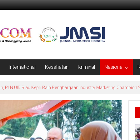
International
Kesehatan
Kriminal
Nasional
R
erlindungan Petani dan Nelayan, Ramli: Harus Jadi Perda Berdampak N