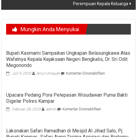
Perempuan Kepala Keluarga
Mungkin Anda Menyukai
Bupati Kasmarni Sampaikan Ungkapan Belasungkawa Atas
Wafatnya Kepala Kejaksaan Negeri Bengkalis, Dr. Sri Odit
Megonondo
pada
Juli 9, 2025
Ainul Umaiyah
Komentar Dinonaktifkan
Bupati
Kasmarni
Sampaikan
Upacara Pedang Pora Pelepasan Wisudawan Purna Bakti
Ungkapan
Digelar Polres Kampar
Belasungkawa
Atas
pada
Februari 28, 2023
admin
Komentar Dinonaktifkan
Wafatnya
Upacara
Kepala
Pedang
Kejaksaan
Pora
Negeri
Laksnakan Safari Ramadhan di Mesjid Al Jihad Salo, Pj.
Pelepasan
Bengkalis,
Bupati Kampar : Safari Ajang Terima Aspirasi dan Bertemu
Wisudawan