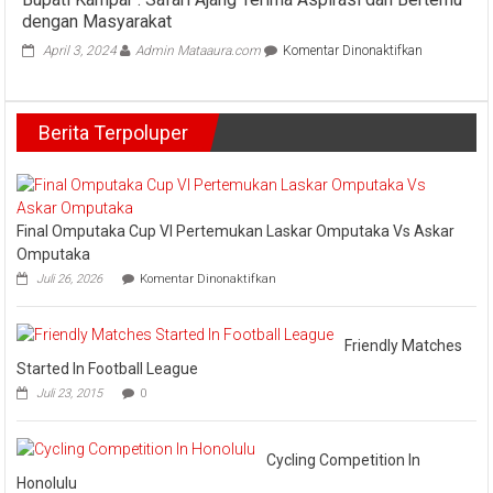
Dr.
Purna
dengan Masyarakat
Sri
Bakti
Odit
pada
April 3, 2024
Admin Mataaura.com
Komentar Dinonaktifkan
Digelar
Megonondo
Laksnakan
Polres
Safari
Kampar
Ramadhan
Berita Terpoluper
di
Mesjid
Al
Jihad
Salo,
Pj.
Final Omputaka Cup VI Pertemukan Laskar Omputaka Vs Askar
Bupati
Omputaka
Kampar
pada
Juli 26, 2026
Komentar Dinonaktifkan
:
Final
Safari
Omputaka
Cup
Ajang
VI
Friendly Matches
Terima
Pertemukan
Aspirasi
Started In Football League
Laskar
dan
Juli 23, 2015
0
Omputaka
Bertemu
Vs
dengan
Askar
Masyarakat
Omputaka
Cycling Competition In
Honolulu