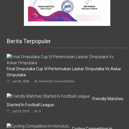
Berita Terpopuler
Final Omputaka Cup VI Pertemukan Laskar Omputaka Vs Askar
Omputaka
pada
Juli 26, 2026
Komentar Dinonaktifkan
Final
Omputaka
Cup
VI
Friendly Matches
Pertemukan
Started In Football League
Laskar
Juli 23, 2015
0
Omputaka
Vs
Askar
Omputaka
Cycling Competition In