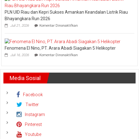
Setiawan:
Dani
PLN UID Riau dan Kepri Sukses Amankan Keandalan Listrik Riau
M.
Nursalam
Bhayangkara Run 2026
yang
pada
Juli 21, 2026
Komentar Dinonaktifkan
Minta
PLN
Bertemu
UID
dan
Riau
Meminta
dan
Dana
Fenomena El Nino, PT. Arara Abadi Siagakan 5 Helikopter
Kepri
Operasional
pada
Sukses
Juli 16, 2026
Komentar Dinonaktifkan
Fenomena
Amankan
El
Keandalan
Nino,
Listrik
PT.
Riau
Media Sosial
Arara
Bhayangkara
Abadi
Run
Siagakan
2026
5
Facebook
Helikopter
Twitter
Instagram
Pinterest
Youtube