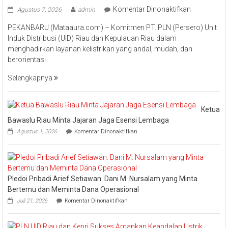
pada
Komentar Dinonaktifkan
Agustus 7, 2026
admin
Perkuat
PEKANBARU (Mataaura.com) – Komitmen PT. PLN (Persero) Unit
Transforma
Induk Distribusi (UID) Riau dan Kepulauan Riau dalam
Layanan,
menghadirkan layanan kelistrikan yang andal, mudah, dan
PLN
berorientasi
UID
Riau
Selengkapnya
Kepri
Raih
Pengharga
Ketua
Industry
Bawaslu Riau Minta Jajaran Jaga Esensi Lembaga
Marketing
pada
Agustus 1, 2026
Komentar Dinonaktifkan
Champion
Ketua
Bawaslu
2026
Riau
Minta
Jajaran
Pledoi Pribadi Arief Setiawan: Dani M. Nursalam yang Minta
Jaga
Esensi
Bertemu dan Meminta Dana Operasional
Lembaga
pada
Juli 21, 2026
Komentar Dinonaktifkan
Pledoi
Pribadi
Arief