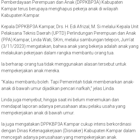
Pemberdayaan Perempuan dan Anak (DPPKBP3A) Kabupaten
Kampar terus berupaya menghapus pekerja anak di wilayah
Kabupaten Kampar.
Kepala DPPKBP3A Kampar, Drs. H. Edi Afrizal, M. Si melalui Kepala Unit
Pelaksana Teknis Daerah (UPTD) Perlindungan Perempuan dan Anak
(PPA) Kampar, Linda Wati, SKm, melalui sambungan telepon, Jum’at
(3/11/2023) mengatakan, bahwa anak yang bekerja adalah anak yang
melakukan pekerjaan dalam rangka membantu orang tua.
Ia berharap orang tua tidak menggunakan alasan tersebut untuk
mempekerjakan anak mereka.
“Kalau membantu boleh. Tapi Pemerintah tidak membenarkan anak-
anak di bawah umur dijadikan pencari nafkah,” jelas Linda.
Linda juga menyebut, hingga saat ini belum menemukan dan
mendapat laporan adanya perusahaan atau pelaku usaha yang
mempekerjakan anak di bawah umur.
Ia juga mengatakan DPPKBP3A Kampar cukup intens berkordinasi
dengan Dinas Ketenagakerjaan (Disnaker) Kabupaten Kampar dalam
mencegah adanya perusahaan yang mempekerjakan anak.