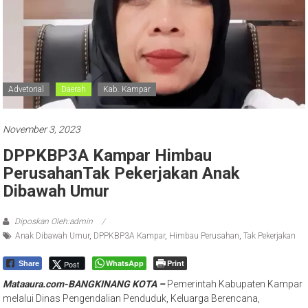
Advetorial
Daerah
Kab. Kampar
November 3, 2023
DPPKBP3A Kampar Himbau
PerusahanTak Pekerjakan Anak
Dibawah Umur
Diposkan Oleh:admin
Anak Dibawah Umur
,
DPPKBP3A Kampar
,
Himbau Perusahan
,
Tak Pekerjakan
WhatsApp
Print
Post
Share
Mataaura.com-BANGKINANG KOTA –
Pemerintah Kabupaten Kampar
melalui Dinas Pengendalian Penduduk, Keluarga Berencana,