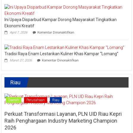
Memasak
Parbud
Kuliner
Apresiasi
Tradisional
Pokdarwis
Turut
Ini Upaya Disparbud Kampar Dorong Masyarakat Tingkatkan
Meriahkan
Festival
Ekonomi Kreatif
Kreatif
pada
April 7, 2026
Komentar Dinonaktifkan
Lipat
Ini
Kain
Upaya
Disparbud
Kampar
Tradisi Raya Enam Lestarikan Kuliner Khas Kampar “Lomang”
Dorong
pada
Masyarakat
Maret 27, 2026
Komentar Dinonaktifkan
Tradisi
Tingkatkan
Raya
Ekonomi
Enam
Kreatif
Lestarikan
Riau
Kuliner
Khas
Kampar
“Lomang”
Daerah
Perusahaan
Riau
Perkuat Transformasi Layanan, PLN UID Riau Kepri
Raih Penghargaan Industry Marketing Champion
2026