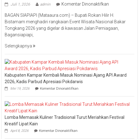
pada
Komentar Dinonaktifkan
Juli 1, 2026
admin
Bupati
BAGAN SIAPIAPI (Mataaura.com) – Bupati Rokan Hilir H.
Rokan
Bistamam menghadiri rangkaian Event Wisata Nasional Bakar
Hilir
Tongkang 2026 yang digelar di kawasan Jalan Perniagaan,
Bistamam
Bagansiapiapi,
Hadiri
Event
Selengkapnya
Nasional
Bakar
Tongkang
2026
Kabupaten Kampar Kembali Masuk Nominasi Ajang API Award
2026, Kadis Parbud Apresiasi Pokdarwis
pada
Mei 19, 2026
Komentar Dinonaktifkan
Kabupaten
Kampar
Kembali
Masuk
Nominasi
Lomba Memasak Kuliner Tradisional Turut Meriahkan Festival
Ajang
API
Kreatif Lipat Kain
Award
pada
April 8, 2026
Komentar Dinonaktifkan
2026,
Lomba
Kadis