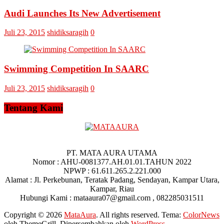
Audi Launches Its New Advertisement
Juli 23, 2015
shidiksaragih
0
Swimming Competition In SAARC
Juli 23, 2015
shidiksaragih
0
Tentang Kami
PT. MATA AURA UTAMA
Nomor : AHU-0081377.AH.01.01.TAHUN 2022
NPWP : 61.611.265.2.221.000
Alamat : Jl. Perkebunan, Teratak Padang, Sendayan, Kampar Utara,
Kampar, Riau
Hubungi Kami : mataaura07@gmail.com , 082285031511
Copyright © 2026
MataAura
. All rights reserved. Tema:
ColorNews
oleh ThemeGrill. Dipersembahkan oleh
WordPress
.