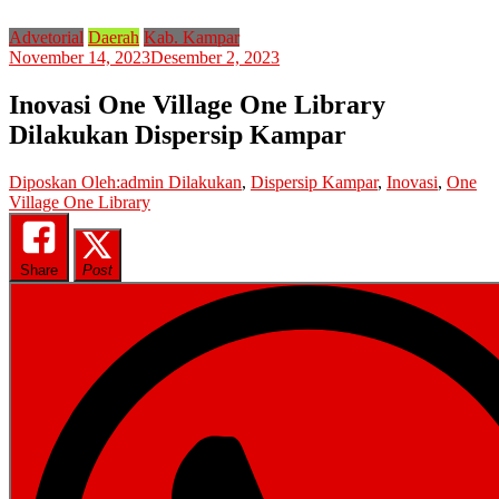
Advetorial
Daerah
Kab. Kampar
November 14, 2023
Desember 2, 2023
Inovasi One Village One Library
Dilakukan Dispersip Kampar
Diposkan Oleh:admin
Dilakukan
,
Dispersip Kampar
,
Inovasi
,
One
Village One Library
Share
Post