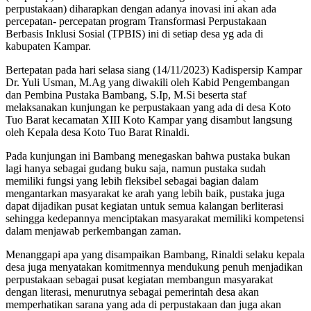
perpustakaan) diharapkan dengan adanya inovasi ini akan ada
percepatan- percepatan program Transformasi Perpustakaan
Berbasis Inklusi Sosial (TPBIS) ini di setiap desa yg ada di
kabupaten Kampar.
Bertepatan pada hari selasa siang (14/11/2023) Kadispersip Kampar
Dr. Yuli Usman, M.Ag yang diwakili oleh Kabid Pengembangan
dan Pembina Pustaka Bambang, S.Ip, M.Si beserta staf
melaksanakan kunjungan ke perpustakaan yang ada di desa Koto
Tuo Barat kecamatan XIII Koto Kampar yang disambut langsung
oleh Kepala desa Koto Tuo Barat Rinaldi.
Pada kunjungan ini Bambang menegaskan bahwa pustaka bukan
lagi hanya sebagai gudang buku saja, namun pustaka sudah
memiliki fungsi yang lebih fleksibel sebagai bagian dalam
mengantarkan masyarakat ke arah yang lebih baik, pustaka juga
dapat dijadikan pusat kegiatan untuk semua kalangan berliterasi
sehingga kedepannya menciptakan masyarakat memiliki kompetensi
dalam menjawab perkembangan zaman.
Menanggapi apa yang disampaikan Bambang, Rinaldi selaku kepala
desa juga menyatakan komitmennya mendukung penuh menjadikan
perpustakaan sebagai pusat kegiatan membangun masyarakat
dengan literasi, menurutnya sebagai pemerintah desa akan
memperhatikan sarana yang ada di perpustakaan dan juga akan