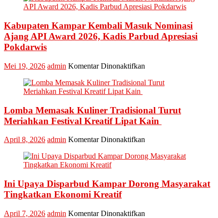
Tongkang
2026
Kabupaten Kampar Kembali Masuk Nominasi
Ajang API Award 2026, Kadis Parbud Apresiasi
Pokdarwis
pada
Mei 19, 2026
admin
Komentar Dinonaktifkan
Kabupaten
Kampar
Kembali
Masuk
Lomba Memasak Kuliner Tradisional Turut
Nominasi
Ajang
Meriahkan Festival Kreatif Lipat Kain
API
Award
pada
April 8, 2026
admin
Komentar Dinonaktifkan
2026,
Lomba
Kadis
Memasak
Parbud
Kuliner
Apresiasi
Tradisional
Pokdarwis
Ini Upaya Disparbud Kampar Dorong Masyarakat
Turut
Meriahkan
Tingkatkan Ekonomi Kreatif
Festival
Kreatif
pada
April 7, 2026
admin
Komentar Dinonaktifkan
Lipat