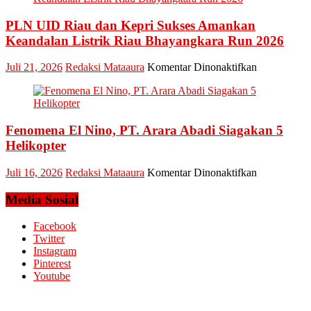
Setiawan:
PLN UID Riau dan Kepri Sukses Amankan
Dani
M.
Keandalan Listrik Riau Bhayangkara Run 2026
Nursalam
yang
pada
Juli 21, 2026
Redaksi Mataaura
Komentar Dinonaktifkan
Minta
PLN
Bertemu
UID
dan
Riau
Meminta
dan
Dana
Fenomena El Nino, PT. Arara Abadi Siagakan 5
Kepri
Operasional
Sukses
Helikopter
Amankan
Keandalan
pada
Juli 16, 2026
Redaksi Mataaura
Komentar Dinonaktifkan
Listrik
Fenomena
Riau
El
Media Sosial
Bhayangkar
Nino,
Run
PT.
Facebook
2026
Arara
Twitter
Abadi
Instagram
Siagakan
Pinterest
5
Youtube
Helikopter