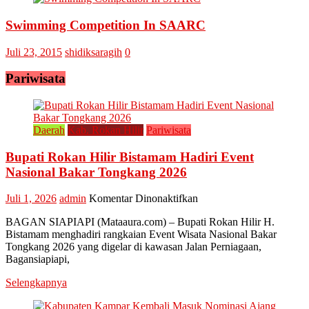
Swimming Competition In SAARC
Juli 23, 2015
shidiksaragih
0
Pariwisata
Daerah
Kab. Rokan Hilir
Pariwisata
Bupati Rokan Hilir Bistamam Hadiri Event
Nasional Bakar Tongkang 2026
pada
Juli 1, 2026
admin
Komentar Dinonaktifkan
Bupati
BAGAN SIAPIAPI (Mataaura.com) – Bupati Rokan Hilir H.
Rokan
Bistamam menghadiri rangkaian Event Wisata Nasional Bakar
Hilir
Tongkang 2026 yang digelar di kawasan Jalan Perniagaan,
Bistamam
Bagansiapiapi,
Hadiri
Event
Selengkapnya
Nasional
Bakar