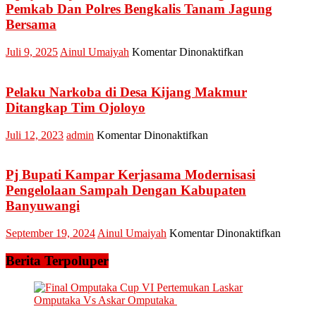
Pemkab Dan Polres Bengkalis Tanam Jagung
Bersama
pada
Juli 9, 2025
Ainul Umaiyah
Komentar Dinonaktifkan
Upaya
Wujudkan
Swasembada
Pelaku Narkoba di Desa Kijang Makmur
Pangan
Ditangkap Tim Ojoloyo
2025,
Pemkab
pada
Juli 12, 2023
admin
Komentar Dinonaktifkan
Dan
Pelaku
Polres
Narkoba
Bengkalis
di
Pj Bupati Kampar Kerjasama Modernisasi
Tanam
Desa
Pengelolaan Sampah Dengan Kabupaten
Jagung
Kijang
Bersama
Banyuwangi
Makmur
Ditangkap
pada
September 19, 2024
Ainul Umaiyah
Komentar Dinonaktifkan
Tim
Pj
Ojoloyo
Bupati
Berita Terpoluper
Kampar
Kerjas
Moderni
Pengelo