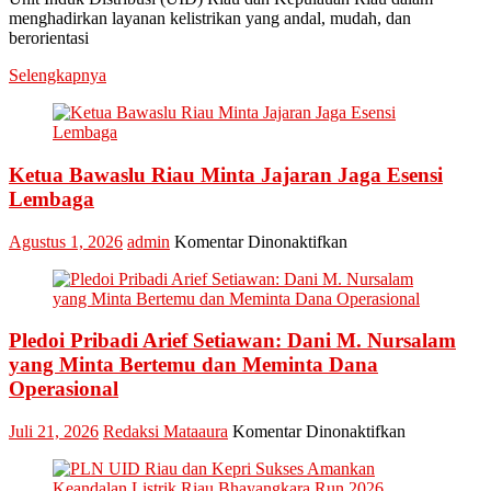
menghadirkan layanan kelistrikan yang andal, mudah, dan
PLN
berorientasi
UID
Riau
Selengkapnya
Kepri
Raih
Penghargaan
Industry
Marketing
Ketua Bawaslu Riau Minta Jajaran Jaga Esensi
Champion
Lembaga
2026
pada
Agustus 1, 2026
admin
Komentar Dinonaktifkan
Ketua
Bawaslu
Riau
Minta
Pledoi Pribadi Arief Setiawan: Dani M. Nursalam
Jajaran
Jaga
yang Minta Bertemu dan Meminta Dana
Esensi
Operasional
Lembaga
pada
Juli 21, 2026
Redaksi Mataaura
Komentar Dinonaktifkan
Pledoi
Pribadi
Arief