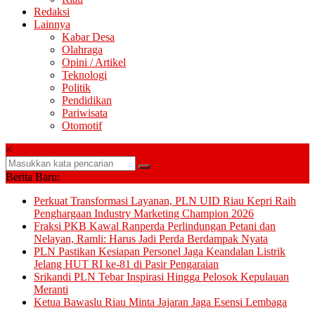
Redaksi
Lainnya
Kabar Desa
Olahraga
Opini / Artikel
Teknologi
Politik
Pendidikan
Pariwisata
Otomotif
×
Berita Baru:
Perkuat Transformasi Layanan, PLN UID Riau Kepri Raih
Penghargaan Industry Marketing Champion 2026
Fraksi PKB Kawal Ranperda Perlindungan Petani dan
Nelayan, Ramli: Harus Jadi Perda Berdampak Nyata
PLN Pastikan Kesiapan Personel Jaga Keandalan Listrik
Jelang HUT RI ke-81 di Pasir Pengaraian
Srikandi PLN Tebar Inspirasi Hingga Pelosok Kepulauan
Meranti
Ketua Bawaslu Riau Minta Jajaran Jaga Esensi Lembaga