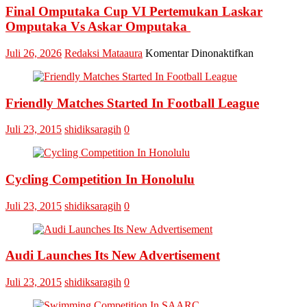
Sampah
Final Omputaka Cup VI Pertemukan Laskar
Dengan
Omputaka Vs Askar Omputaka
Kabupa
Banyuw
pada
Juli 26, 2026
Redaksi Mataaura
Komentar Dinonaktifkan
Final
Omputaka
Cup
Friendly Matches Started In Football League
VI
Pertemukan
Laskar
Juli 23, 2015
shidiksaragih
0
Omputaka
Vs
Askar
Omputaka
Cycling Competition In Honolulu
Juli 23, 2015
shidiksaragih
0
Audi Launches Its New Advertisement
Juli 23, 2015
shidiksaragih
0