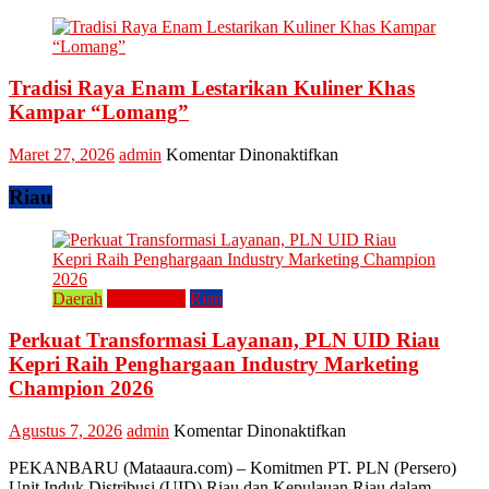
Ini
Kain
Upaya
Disparbud
Kampar
Tradisi Raya Enam Lestarikan Kuliner Khas
Dorong
Masyarakat
Kampar “Lomang”
Tingkatkan
Ekonomi
pada
Maret 27, 2026
admin
Komentar Dinonaktifkan
Kreatif
Tradisi
Raya
Riau
Enam
Lestarikan
Kuliner
Khas
Kampar
Daerah
Perusahaan
Riau
“Lomang”
Perkuat Transformasi Layanan, PLN UID Riau
Kepri Raih Penghargaan Industry Marketing
Champion 2026
pada
Agustus 7, 2026
admin
Komentar Dinonaktifkan
Perkuat
PEKANBARU (Mataaura.com) – Komitmen PT. PLN (Persero)
Transformasi
Unit Induk Distribusi (UID) Riau dan Kepulauan Riau dalam
Layanan,