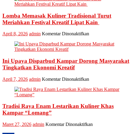
Kembali
Masuk
Lomba Memasak Kuliner Tradisional Turut
Nominasi
Ajang
Meriahkan Festival Kreatif Lipat Kain
API
Award
pada
April 8, 2026
admin
Komentar Dinonaktifkan
2026,
Lomba
Kadis
Memasak
Parbud
Kuliner
Apresiasi
Tradisional
Pokdarwis
Ini Upaya Disparbud Kampar Dorong Masyarakat
Turut
Meriahkan
Tingkatkan Ekonomi Kreatif
Festival
Kreatif
pada
April 7, 2026
admin
Komentar Dinonaktifkan
Lipat
Ini
Kain
Upaya
Disparbud
Kampar
Tradisi Raya Enam Lestarikan Kuliner Khas
Dorong
Masyarakat
Kampar “Lomang”
Tingkatkan
Ekonomi
pada
Maret 27, 2026
admin
Komentar Dinonaktifkan
Kreatif
Tradisi