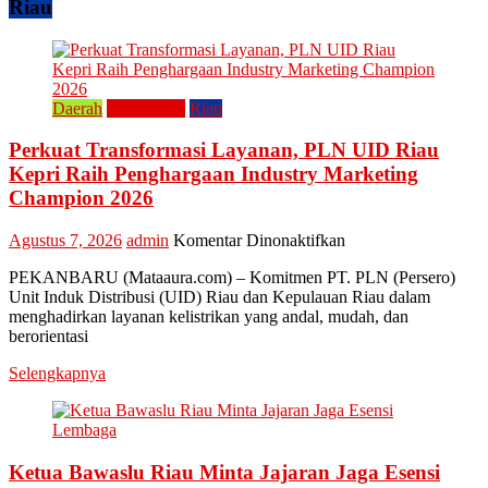
Raya
Riau
Enam
Lestarikan
Kuliner
Khas
Kampar
Daerah
Perusahaan
Riau
“Lomang”
Perkuat Transformasi Layanan, PLN UID Riau
Kepri Raih Penghargaan Industry Marketing
Champion 2026
pada
Agustus 7, 2026
admin
Komentar Dinonaktifkan
Perkuat
PEKANBARU (Mataaura.com) – Komitmen PT. PLN (Persero)
Transformasi
Unit Induk Distribusi (UID) Riau dan Kepulauan Riau dalam
Layanan,
menghadirkan layanan kelistrikan yang andal, mudah, dan
PLN
berorientasi
UID
Riau
Selengkapnya
Kepri
Raih
Penghargaan
Industry
Marketing
Ketua Bawaslu Riau Minta Jajaran Jaga Esensi
Champion