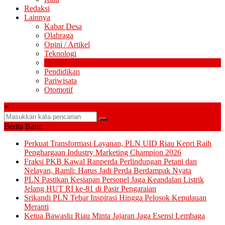
Redaksi
Lainnya
Kabar Desa
Olahraga
Opini / Artikel
Teknologi
Politik
Pendidikan
Pariwisata
Otomotif
×
Berita Baru:
Perkuat Transformasi Layanan, PLN UID Riau Kepri Raih
Penghargaan Industry Marketing Champion 2026
Fraksi PKB Kawal Ranperda Perlindungan Petani dan
Nelayan, Ramli: Harus Jadi Perda Berdampak Nyata
PLN Pastikan Kesiapan Personel Jaga Keandalan Listrik
Jelang HUT RI ke-81 di Pasir Pengaraian
Srikandi PLN Tebar Inspirasi Hingga Pelosok Kepulauan
Meranti
Ketua Bawaslu Riau Minta Jajaran Jaga Esensi Lembaga