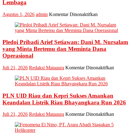
Lembaga
2026
pada
Agustus 1, 2026
admin
Komentar Dinonaktifkan
Ketua
Bawaslu
Riau
Minta
Pledoi Pribadi Arief Setiawan: Dani M. Nursalam
Jajaran
Jaga
yang Minta Bertemu dan Meminta Dana
Esensi
Operasional
Lembaga
pada
Juli 21, 2026
Redaksi Mataaura
Komentar Dinonaktifkan
Pledoi
Pribadi
Arief
Setiawan:
PLN UID Riau dan Kepri Sukses Amankan
Dani
M.
Keandalan Listrik Riau Bhayangkara Run 2026
Nursalam
yang
pada
Juli 21, 2026
Redaksi Mataaura
Komentar Dinonaktifkan
Minta
PLN
Bertemu
UID
dan
Riau
Meminta
dan