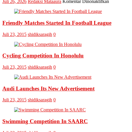
pada
Juli 26, 2026
Redaksi Mataaura
Komentar Dinonaktifkan
Final
Omputaka
Cup
Friendly Matches Started In Football League
VI
Pertemukan
Laskar
Juli 23, 2015
shidiksaragih
0
Omputaka
Vs
Askar
Omputaka
Cycling Competition In Honolulu
Juli 23, 2015
shidiksaragih
0
Audi Launches Its New Advertisement
Juli 23, 2015
shidiksaragih
0
Swimming Competition In SAARC