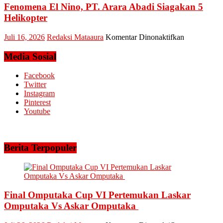
Dana
Fenomena El Nino, PT. Arara Abadi Siagakan 5
Kepri
Operasional
Sukses
Helikopter
Amankan
Keandalan
pada
Juli 16, 2026
Redaksi Mataaura
Komentar Dinonaktifkan
Listrik
Fenomena
Riau
El
Media Sosial
Bhayangkar
Nino,
Run
PT.
Facebook
2026
Arara
Twitter
Abadi
Instagram
Siagakan
Pinterest
5
Youtube
Helikopter
Berita Terpopuler
Final Omputaka Cup VI Pertemukan Laskar
Omputaka Vs Askar Omputaka