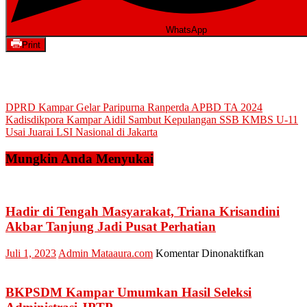
WhatsApp
Print
Navigasi
DPRD Kampar Gelar Paripurna Ranperda APBD TA 2024
Kadisdikpora Kampar Aidil Sambut Kepulangan SSB KMBS U-11
pos
Usai Juarai LSI Nasional di Jakarta
Mungkin Anda Menyukai
Hadir di Tengah Masyarakat, Triana Krisandini
Akbar Tanjung Jadi Pusat Perhatian
pada
Juli 1, 2023
Admin Mataaura.com
Komentar Dinonaktifkan
Hadir
di
Tengah
BKPSDM Kampar Umumkan Hasil Seleksi
Masyaraka