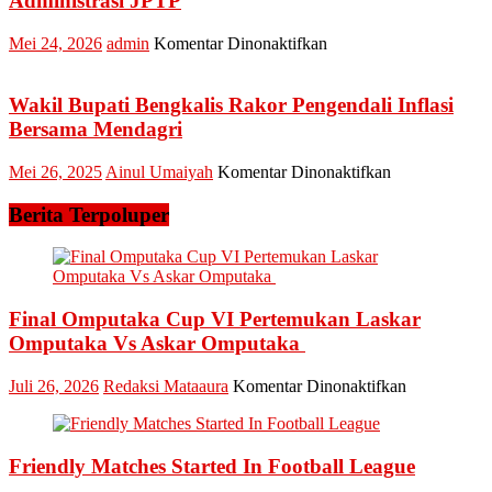
Administrasi JPTP
Triana
Krisandin
pada
Mei 24, 2026
admin
Komentar Dinonaktifkan
Akbar
BKPSDM
Tanjung
Kampar
Jadi
Umumkan
Wakil Bupati Bengkalis Rakor Pengendali Inflasi
Pusat
Hasil
Bersama Mendagri
Perhatian
Seleksi
Administrasi
pada
Mei 26, 2025
Ainul Umaiyah
Komentar Dinonaktifkan
JPTP
Wakil
Bupati
Berita Terpoluper
Bengkalis
Rakor
Pengendali
Inflasi
Bersama
Final Omputaka Cup VI Pertemukan Laskar
Mendagri
Omputaka Vs Askar Omputaka
pada
Juli 26, 2026
Redaksi Mataaura
Komentar Dinonaktifkan
Final
Omputaka
Cup
Friendly Matches Started In Football League
VI
Pertemukan