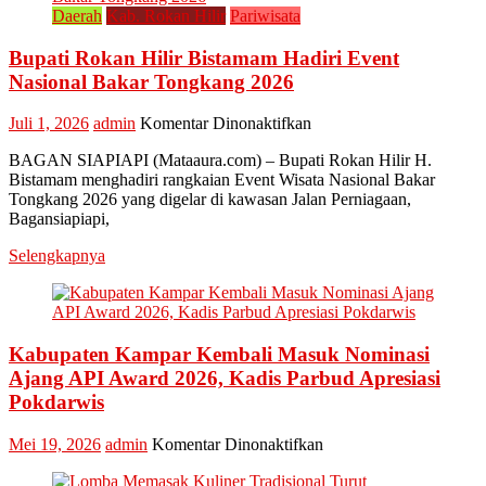
Daerah
Kab. Rokan Hilir
Pariwisata
Bupati Rokan Hilir Bistamam Hadiri Event
Nasional Bakar Tongkang 2026
pada
Juli 1, 2026
admin
Komentar Dinonaktifkan
Bupati
BAGAN SIAPIAPI (Mataaura.com) – Bupati Rokan Hilir H.
Rokan
Bistamam menghadiri rangkaian Event Wisata Nasional Bakar
Hilir
Tongkang 2026 yang digelar di kawasan Jalan Perniagaan,
Bistamam
Bagansiapiapi,
Hadiri
Event
Selengkapnya
Nasional
Bakar
Tongkang
2026
Kabupaten Kampar Kembali Masuk Nominasi
Ajang API Award 2026, Kadis Parbud Apresiasi
Pokdarwis
pada
Mei 19, 2026
admin
Komentar Dinonaktifkan
Kabupaten
Kampar