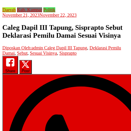
Daerah
Kab. Kampar
Politik
November 21, 2023
November 22, 2023
Caleg Dapil III Tapung, Sisprapto Sebut
Deklarasi Pemilu Damai Sesuai Visinya
Diposkan Oleh:admin
Caleg Dapil III Tapung
,
Deklarasi Pemilu
Damai
,
Sebut
,
Sesuai Visinya
,
Sisprapto
Share
Post