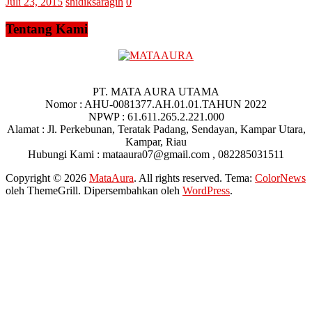
Juli 23, 2015
shidiksaragih
0
Tentang Kami
PT. MATA AURA UTAMA
Nomor : AHU-0081377.AH.01.01.TAHUN 2022
NPWP : 61.611.265.2.221.000
Alamat : Jl. Perkebunan, Teratak Padang, Sendayan, Kampar Utara,
Kampar, Riau
Hubungi Kami : mataaura07@gmail.com , 082285031511
Copyright © 2026
MataAura
. All rights reserved. Tema:
ColorNews
oleh ThemeGrill. Dipersembahkan oleh
WordPress
.