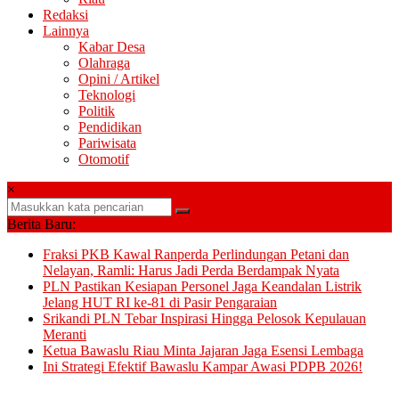
Redaksi
Lainnya
Kabar Desa
Olahraga
Opini / Artikel
Teknologi
Politik
Pendidikan
Pariwisata
Otomotif
×
Berita Baru:
Fraksi PKB Kawal Ranperda Perlindungan Petani dan
Nelayan, Ramli: Harus Jadi Perda Berdampak Nyata
PLN Pastikan Kesiapan Personel Jaga Keandalan Listrik
Jelang HUT RI ke-81 di Pasir Pengaraian
Srikandi PLN Tebar Inspirasi Hingga Pelosok Kepulauan
Meranti
Ketua Bawaslu Riau Minta Jajaran Jaga Esensi Lembaga
Ini Strategi Efektif Bawaslu Kampar Awasi PDPB 2026!