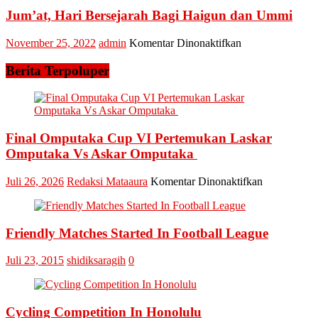
Bupati
Cawapres
Kampar
Jum’at, Hari Bersejarah Bagi Haigun dan Ummi
Anies
Diwakili
Bapeda
pada
November 25, 2022
admin
Komentar Dinonaktifkan
Ikuti
Jum’at,
Rakor
Hari
Berita Terpoluper
Inflasi
Bersejarah
Bersama
Bagi
Kemendagr
Haigun
dan
Ummi
Final Omputaka Cup VI Pertemukan Laskar
Omputaka Vs Askar Omputaka
pada
Juli 26, 2026
Redaksi Mataaura
Komentar Dinonaktifkan
Final
Omputaka
Cup
Friendly Matches Started In Football League
VI
Pertemukan
Laskar
Juli 23, 2015
shidiksaragih
0
Omputaka
Vs
Askar
Omputaka
Cycling Competition In Honolulu