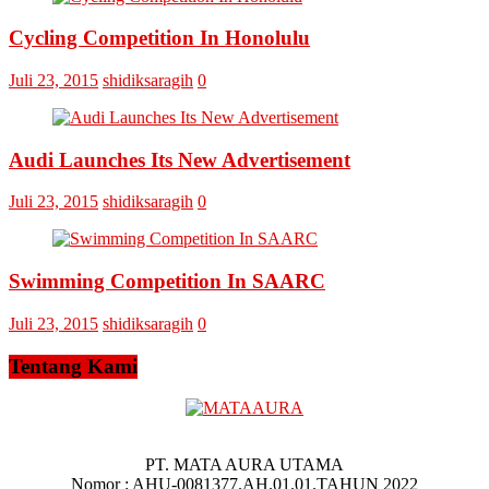
Askar
Omputaka
Cycling Competition In Honolulu
Juli 23, 2015
shidiksaragih
0
Audi Launches Its New Advertisement
Juli 23, 2015
shidiksaragih
0
Swimming Competition In SAARC
Juli 23, 2015
shidiksaragih
0
Tentang Kami
PT. MATA AURA UTAMA
Nomor : AHU-0081377.AH.01.01.TAHUN 2022