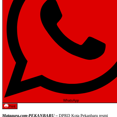
WhatsApp
Print
Mataaura.com-PEKANBARU –
DPRD Kota Pekanbaru resmi