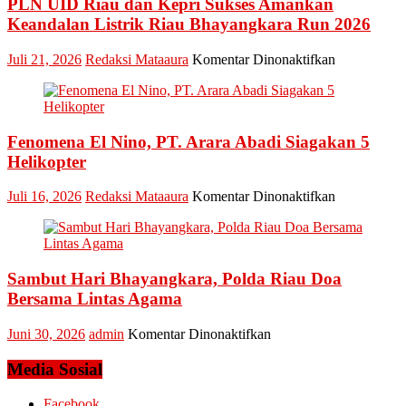
PLN UID Riau dan Kepri Sukses Amankan
Dani
M.
Keandalan Listrik Riau Bhayangkara Run 2026
Nursalam
yang
pada
Juli 21, 2026
Redaksi Mataaura
Komentar Dinonaktifkan
Minta
PLN
Bertemu
UID
dan
Riau
Meminta
dan
Dana
Fenomena El Nino, PT. Arara Abadi Siagakan 5
Kepri
Operasional
Sukses
Helikopter
Amankan
Keandalan
pada
Juli 16, 2026
Redaksi Mataaura
Komentar Dinonaktifkan
Listrik
Fenomena
Riau
El
Bhayangkar
Nino,
Run
PT.
2026
Sambut Hari Bhayangkara, Polda Riau Doa
Arara
Abadi
Bersama Lintas Agama
Siagakan
5
pada
Juni 30, 2026
admin
Komentar Dinonaktifkan
Helikopter
Sambut
Hari
Media Sosial
Bhayangkara,
Polda
Facebook