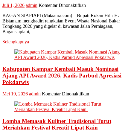
pada
Juli 1, 2026
admin
Komentar Dinonaktifkan
Bupati
BAGAN SIAPIAPI (Mataaura.com) – Bupati Rokan Hilir H.
Rokan
Bistamam menghadiri rangkaian Event Wisata Nasional Bakar
Hilir
Tongkang 2026 yang digelar di kawasan Jalan Perniagaan,
Bistamam
Bagansiapiapi,
Hadiri
Event
Selengkapnya
Nasional
Bakar
Tongkang
2026
Kabupaten Kampar Kembali Masuk Nominasi
Ajang API Award 2026, Kadis Parbud Apresiasi
Pokdarwis
pada
Mei 19, 2026
admin
Komentar Dinonaktifkan
Kabupaten
Kampar
Kembali
Masuk
Lomba Memasak Kuliner Tradisional Turut
Nominasi
Ajang
Meriahkan Festival Kreatif Lipat Kain
API