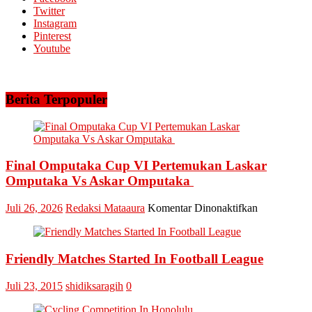
Riau
Twitter
Doa
Instagram
Bersama
Pinterest
Lintas
Youtube
Agama
Berita Terpopuler
Final Omputaka Cup VI Pertemukan Laskar
Omputaka Vs Askar Omputaka
pada
Juli 26, 2026
Redaksi Mataaura
Komentar Dinonaktifkan
Final
Omputaka
Cup
Friendly Matches Started In Football League
VI
Pertemukan
Laskar
Juli 23, 2015
shidiksaragih
0
Omputaka
Vs