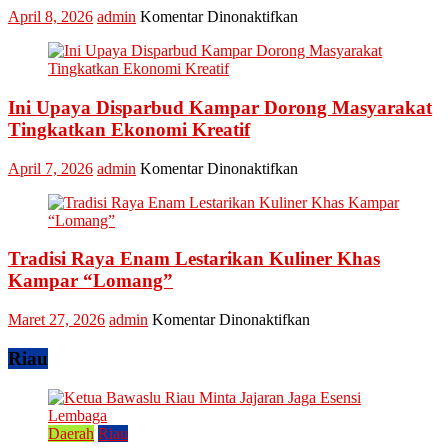
Award
pada
April 8, 2026
admin
Komentar Dinonaktifkan
2026,
Lomba
Kadis
Memasak
Parbud
Kuliner
Apresiasi
Tradisional
Pokdarwis
Ini Upaya Disparbud Kampar Dorong Masyarakat
Turut
Meriahkan
Tingkatkan Ekonomi Kreatif
Festival
Kreatif
pada
April 7, 2026
admin
Komentar Dinonaktifkan
Lipat
Ini
Kain
Upaya
Disparbud
Kampar
Tradisi Raya Enam Lestarikan Kuliner Khas
Dorong
Masyarakat
Kampar “Lomang”
Tingkatkan
Ekonomi
pada
Maret 27, 2026
admin
Komentar Dinonaktifkan
Kreatif
Tradisi
Raya
Riau
Enam
Lestarikan
Kuliner
Khas
Daerah
Riau
Kampar