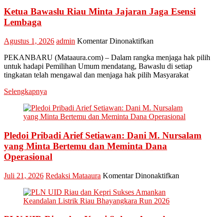
“Lomang”
Ketua Bawaslu Riau Minta Jajaran Jaga Esensi
Lembaga
pada
Agustus 1, 2026
admin
Komentar Dinonaktifkan
Ketua
PEKANBARU (Mataaura.com) – Dalam rangka menjaga hak pilih
Bawaslu
untuk hadapi Pemilihan Umum mendatang, Bawaslu di setiap
Riau
tingkatan telah mengawal dan menjaga hak pilih Masyarakat
Minta
Jajaran
Selengkapnya
Jaga
Esensi
Lembaga
Pledoi Pribadi Arief Setiawan: Dani M. Nursalam
yang Minta Bertemu dan Meminta Dana
Operasional
pada
Juli 21, 2026
Redaksi Mataaura
Komentar Dinonaktifkan
Pledoi
Pribadi
Arief
Setiawan: