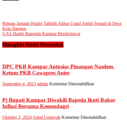
Navigasi
Ribuan Jamaah Hadiri Tabligh Akbar Ustad Abdul Somad di Desa
Kota Bangun
pos
UAS Hadiri Bapenda Kampar Bersholawat
Mungkin Anda Menyukai
DPC PKB Kampar Antusias Pinangan Nasdem,
Ketum PKB Cawapres Anies
pada
September 4, 2023
admin
Komentar Dinonaktifkan
DPC
PKB
Kampar
Pj Bupati Kampar Diwakili Bapeda Ikuti Rakor
Antusias
Inflasi Bersama Kemendagri
Pinangan
Nasdem,
pada
Oktober 2, 2024
Ainul Umaiyah
Komentar Dinonaktifkan
Ketum
Pj
PKB