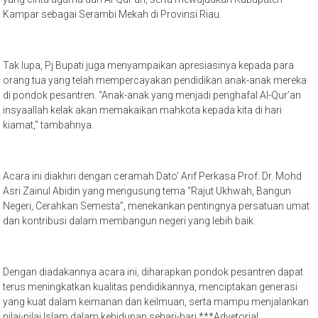
Kampar sebagai Serambi Mekah di Provinsi Riau.
Tak lupa, Pj Bupati juga menyampaikan apresiasinya kepada para
orang tua yang telah mempercayakan pendidikan anak-anak mereka
di pondok pesantren. “Anak-anak yang menjadi penghafal Al-Qur’an
insyaallah kelak akan memakaikan mahkota kepada kita di hari
kiamat,” tambahnya.
Acara ini diakhiri dengan ceramah Dato’ Arif Perkasa Prof. Dr. Mohd
Asri Zainul Abidin yang mengusung tema “Rajut Ukhwah, Bangun
Negeri, Cerahkan Semesta”, menekankan pentingnya persatuan umat
dan kontribusi dalam membangun negeri yang lebih baik.
Dengan diadakannya acara ini, diharapkan pondok pesantren dapat
terus meningkatkan kualitas pendidikannya, menciptakan generasi
yang kuat dalam keimanan dan keilmuan, serta mampu menjalankan
nilai-nilai Islam dalam kehidupan sehari-hari.***Advetorial