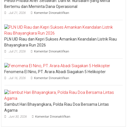
Pledoi Pribadi Arief Setiawan: Dani M. Nursalam yang Minta
Bertemu dan Meminta Dana Operasional
pada
Juli 21, 2026
Komentar Dinonaktifkan
Pledoi
Pribadi
Arief
Setiawan:
Dani
PLN UID Riau dan Kepri Sukses Amankan Keandalan Listrik Riau
M.
Nursalam
Bhayangkara Run 2026
yang
pada
Juli 21, 2026
Komentar Dinonaktifkan
Minta
PLN
Bertemu
UID
dan
Riau
Meminta
dan
Dana
Fenomena El Nino, PT. Arara Abadi Siagakan 5 Helikopter
Kepri
Operasional
pada
Sukses
Juli 16, 2026
Komentar Dinonaktifkan
Fenomena
Amankan
El
Keandalan
Nino,
Listrik
PT.
Riau
Arara
Bhayangkara
Sambut Hari Bhayangkara, Polda Riau Doa Bersama Lintas
Abadi
Run
Siagakan
2026
Agama
5
pada
Juni 30, 2026
Komentar Dinonaktifkan
Helikopter
Sambut
Hari