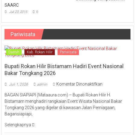
SAARC
Juli 23, 2015
0
Pariwisata
Daerah
Kab. Rokan Hilir
Pariwisata
Bupati Rokan Hilir Bistamam Hadiri Event Nasional
Bakar Tongkang 2026
pada
Komentar Dinonaktifkan
Juli 1, 2026
admin
Bupati
BAGAN SIAPIAPI (Mataaura.com) – Bupati Rokan Hilir H.
Rokan
Bistamam menghadiri rangkaian Event Wisata Nasional Bakar
Hilir
Tongkang 2026 yang digelar di kawasan Jalan Perniagaan,
Bistamam
Bagansiapiapi,
Hadiri
Event
Selengkapnya
Nasional
Bakar