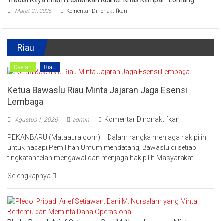
Dorong
pada
Masyarakat
Maret 27, 2026
Komentar Dinonaktifkan
Tradisi
Tingkatkan
Raya
Ekonomi
Enam
Kreatif
Lestarikan
Riau
Kuliner
Khas
Kampar
Daerah
Riau
“Lomang”
Ketua Bawaslu Riau Minta Jajaran Jaga Esensi
Lembaga
pada
Komentar Dinonaktifkan
Agustus 1, 2026
admin
Ketua
PEKANBARU (Mataaura.com) – Dalam rangka menjaga hak pilih
Bawaslu
untuk hadapi Pemilihan Umum mendatang, Bawaslu di setiap
Riau
tingkatan telah mengawal dan menjaga hak pilih Masyarakat
Minta
Jajaran
Selengkapnya
Jaga
Esensi
Lembaga