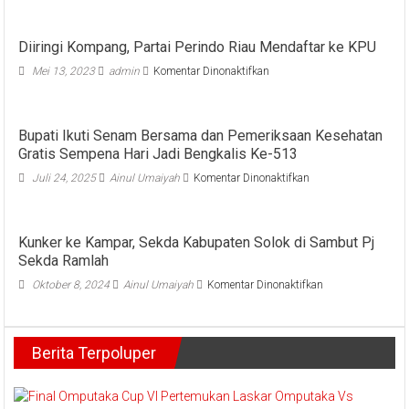
Diiringi Kompang, Partai Perindo Riau Mendaftar ke KPU
pada
Mei 13, 2023
admin
Komentar Dinonaktifkan
Diiringi
Kompang,
Partai
Bupati Ikuti Senam Bersama dan Pemeriksaan Kesehatan
Perindo
Gratis Sempena Hari Jadi Bengkalis Ke-513
Riau
Mendaftar
pada
Juli 24, 2025
Ainul Umaiyah
Komentar Dinonaktifkan
ke
Bupati
KPU
Ikuti
Senam
Kunker ke Kampar, Sekda Kabupaten Solok di Sambut Pj
Bersama
Sekda Ramlah
dan
Pemeriksaan
pada
Oktober 8, 2024
Ainul Umaiyah
Komentar Dinonaktifkan
Kesehatan
Kunker
Gratis
ke
Sempena
Kampar,
Hari
Berita Terpoluper
Sekda
Jadi
Kabupaten
Bengkalis
Solok
Ke-
di
513