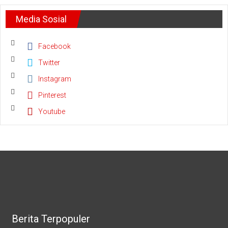
Bhayangkara,
Polda
Media Sosial
Riau
Doa
Bersama
Lintas
Facebook
Agama
Twitter
Instagram
Pinterest
Youtube
Berita Terpopuler