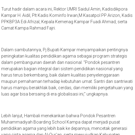
Turut hadir dalam acara ini, Rektor UMRI Saidul Amin, Kadisdikpora
Kampar H. Aidil, Plt Kadis Kominfo Irwan,M Kasatpol PP Arizon, Kadis
PPKBP3A Edi Afrizal, Kepala Kemenag Kampar Fuadi Ahmad, serta
Camat Kampa Rahmad Fajri.
Dalam sambutannya, Pj Bupati Kampar menyampaikan pentingnya
peningkatan kualitas pendidikan agama sebagai program strategis
dalam pembangunan daerah dan nasional. “Pondok pesantren
merupakan bagian integral dari sistem pendidikan nasional yang
harus terus berkembang, baik dalam kualitas penyelenggaraan
maupun pemahaman terhadap kebutuhan umat. Santri dan santriwati
harus mampu berakhlak baik, cerdas, dan memiliki pengetahuan yang
luas agar bisa bersaing di era globalisasi ini,” ungkapnya.
Lebih lanjut, Hambali menekankan bahwa Pondok Pesantren
Muhammadiyah Boarding School Kampa dapat menjadi pusat
pendidikan agama yang lebih baik ke depannya, mencetak generasi
yang cinta agama dan Al-Qur’an, serta mewujudkan Kabupaten