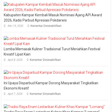
Tongkang
2026
Kabupaten Kampar Kembali Masuk Nominasi Ajang API Award
2026, Kadis Parbud Apresiasi Pokdarwis
pada
Mei 19, 2026
Komentar Dinonaktifkan
Kabupaten
Kampar
Kembali
Masuk
Nominasi
Lomba Memasak Kuliner Tradisional Turut Meriahkan Festival
Ajang
API
Kreatif Lipat Kain
Award
pada
April 8, 2026
Komentar Dinonaktifkan
2026,
Lomba
Kadis
Memasak
Parbud
Kuliner
Apresiasi
Tradisional
Pokdarwis
Turut
Ini Upaya Disparbud Kampar Dorong Masyarakat Tingkatkan
Meriahkan
Festival
Ekonomi Kreatif
Kreatif
pada
April 7, 2026
Komentar Dinonaktifkan
Lipat
Ini
Kain
Upaya
Disparbud
Kampar
Tradisi Raya Enam Lestarikan Kuliner Khas Kampar “Lomang”