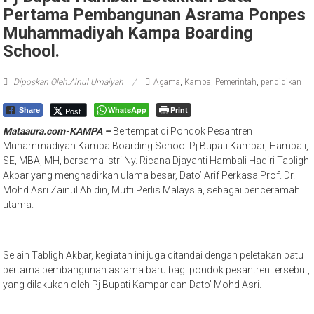
Pertama Pembangunan Asrama Ponpes
Muhammadiyah Kampa Boarding
School.
Diposkan Oleh:Ainul Umaiyah
Agama
,
Kampa
,
Pemerintah
,
pendidikan
WhatsApp
Print
Post
Share
Mataaura.com-KAMPA –
Bertempat di Pondok Pesantren
Muhammadiyah Kampa Boarding School Pj Bupati Kampar, Hambali,
SE, MBA, MH, bersama istri Ny. Ricana Djayanti Hambali Hadiri Tabligh
Akbar yang menghadirkan ulama besar, Dato’ Arif Perkasa Prof. Dr.
Mohd Asri Zainul Abidin, Mufti Perlis Malaysia, sebagai penceramah
utama.
Selain Tabligh Akbar, kegiatan ini juga ditandai dengan peletakan batu
pertama pembangunan asrama baru bagi pondok pesantren tersebut,
yang dilakukan oleh Pj Bupati Kampar dan Dato’ Mohd Asri.