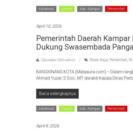
Advetorial
Daerah
Kab. Kampar
Pemerintah
April 10, 2026
Pemerintah Daerah Kampar 
Dukung Swasembada Pang
Diposkan Oleh:admin
Panen Raya
,
Pemerintah
,
Po
BANGKINANG KOTA (Mataaura.com) – Dalam rangk
Ahmad Yuzar, S.Sos., MT diwakili Kepala Dinas Per
Baca selengkapnya
Advetorial
Daerah
Kab. Kampar
Pemerintah
April 9, 2026