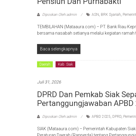
Pensiun Dan Purnabakti
Diposkan Oleh:admin
ASN
,
BRK Syariah
,
Pemerin
TEMBILAHAN (Mataaura.com) – PT. Bank Riau Kepri 
bersama nasabah setianya melalui kegiatan ramah t
Baca selengkapnya
Daerah
Kab. Siak
Juli 31, 2026
DPRD Dan Pemkab Siak Sepa
Pertanggungjawaban APBD
Diposkan Oleh:admin
APBD 2025
,
DPRD
,
Pemerin
SIAK (Mataaura.com) – Pemerintah Kabupaten Sia
Peraturan Daerah (Ranperda) tentang Pertanggun