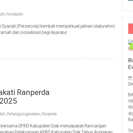
tah
,
Purnabakti
Syariah (Perseroda) kembali memperkuat jalinan silaturahmi
amah dan sosialisasi bagi Aparatur
B
E
Di
kati Ranperda
BA
 2025
Hi
Wi
di
tah
,
Pertanggungjawaban
,
Ranperda
Ba
k bersama DPRD Kabupaten Siak menyepakati Rancangan
Se
gjawaban Pelaksanaan APBD Kabupaten Siak Tahun Anggaran