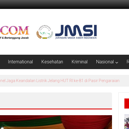
International
Kesehatan
Kriminal
Nasional
R
 Hingga Pelosok Kepulauan Meranti