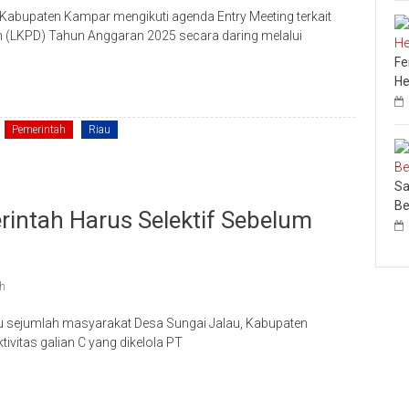
bupaten Kampar mengikuti agenda Entry Meeting terkait
(LKPD) Tahun Anggaran 2025 secara daring melalui
Fe
He
Pemerintah
Riau
Sa
Be
rintah Harus Selektif Sebelum
ah
 sejumlah masyarakat Desa Sungai Jalau, Kabupaten
ivitas galian C yang dikelola PT