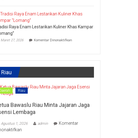
Ini
Kain
Upaya
Disparbud
Kampar
Dorong
adisi Raya Enam Lestarikan Kuliner Khas Kampar
Masyarakat
Tingkatkan
omang”
Ekonomi
pada
Maret 27, 2026
Komentar Dinonaktifkan
Kreatif
Tradisi
Raya
Enam
Lestarikan
Kuliner
Khas
Riau
Kampar
“Lomang”
Daerah
Riau
etua Bawaslu Riau Minta Jajaran Jaga
sensi Lembaga
Komentar
Agustus 1, 2026
admin
pada
nonaktifkan
Ketua