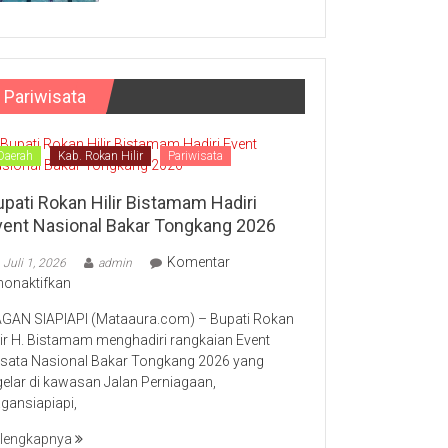
Pariwisata
Daerah
Kab. Rokan Hilir
Pariwisata
upati Rokan Hilir Bistamam Hadiri
vent Nasional Bakar Tongkang 2026
Komentar
Juli 1, 2026
admin
pada
nonaktifkan
Bupati
GAN SIAPIAPI (Mataaura.com) – Bupati Rokan
Rokan
lir H. Bistamam menghadiri rangkaian Event
Hilir
sata Nasional Bakar Tongkang 2026 yang
Bistamam
gelar di kawasan Jalan Perniagaan,
Hadiri
gansiapiapi,
Event
Nasional
lengkapnya