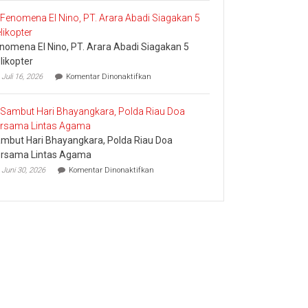
UID
dan
Riau
Meminta
dan
Dana
Kepri
Operasional
nomena El Nino, PT. Arara Abadi Siagakan 5
Sukses
Amankan
likopter
Keandalan
pada
Juli 16, 2026
Komentar Dinonaktifkan
Listrik
Fenomena
Riau
El
Bhayangkara
Nino,
Run
PT.
2026
Arara
mbut Hari Bhayangkara, Polda Riau Doa
Abadi
Siagakan
rsama Lintas Agama
5
pada
Juni 30, 2026
Komentar Dinonaktifkan
Helikopter
Sambut
Hari
Bhayangkara,
Polda
Riau
Doa
Bersama
Lintas
Agama