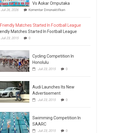
Vs Askar Omputaka
pada
Juli 26, 2026
Komentar Dinonaktifkan
Final
Omputaka
Cup
VI
iendly Matches Started In Football League
Pertemukan
Laskar
Juli 23, 2015
0
Omputaka
Vs
Askar
Cycling Competition In
Omputaka
Honolulu
Juli 23, 2015
0
Audi Launches Its New
Advertisement
Juli 23, 2015
0
Swimming Competition In
SAARC
Juli 23, 2015
0