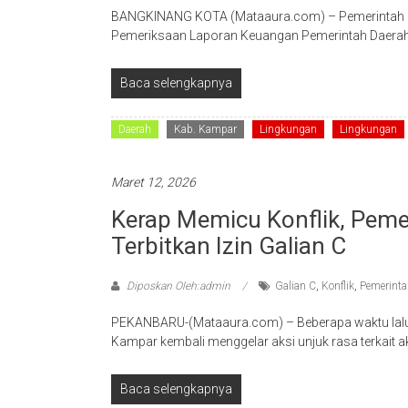
BANGKINANG KOTA (Mataaura.com) – Pemerintah Ka
Pemeriksaan Laporan Keuangan Pemerintah Daerah 
Baca selengkapnya
Daerah
Kab. Kampar
Lingkungan
Lingkungan
Maret 12, 2026
Kerap Memicu Konflik, Peme
Terbitkan Izin Galian C
Diposkan Oleh:admin
Galian C
,
Konflik
,
Pemerint
PEKANBARU-(Mataaura.com) – Beberapa waktu lalu
Kampar kembali menggelar aksi unjuk rasa terkait akt
Baca selengkapnya