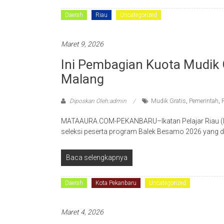
Daerah
Riau
Uncategorized
Maret 9, 2026
Ini Pembagian Kuota Mudik G
Malang
Diposkan Oleh:admin
Mudik Gratis
,
Pemerintah
,
MATAAURA.COM-PEKANBARU–Ikatan Pelajar Riau (IP
seleksi peserta program Balek Besamo 2026 yang difa
Baca selengkapnya
Daerah
Kota Pekanbaru
Uncategorized
Maret 4, 2026