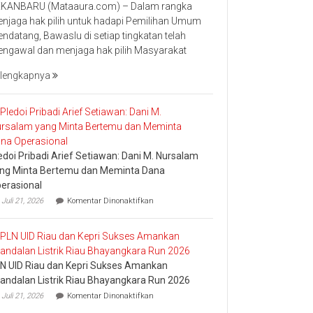
KANBARU (Mataaura.com) – Dalam rangka
Bawaslu
njaga hak pilih untuk hadapi Pemilihan Umum
Riau
ndatang, Bawaslu di setiap tingkatan telah
Minta
ngawal dan menjaga hak pilih Masyarakat
Jajaran
Jaga
lengkapnya
Esensi
Lembaga
edoi Pribadi Arief Setiawan: Dani M. Nursalam
ng Minta Bertemu dan Meminta Dana
erasional
pada
Juli 21, 2026
Komentar Dinonaktifkan
Pledoi
Pribadi
Arief
Setiawan:
Dani
N UID Riau dan Kepri Sukses Amankan
M.
Nursalam
andalan Listrik Riau Bhayangkara Run 2026
yang
pada
Juli 21, 2026
Komentar Dinonaktifkan
Minta
PLN
Bertemu