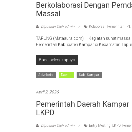
Berkolaborasi Dengan Pemd
Massal
Diposkan Oleh:admin
Kolaborasi
,
Pemerintah
,
PT
TAPUNG (Mataaura.com) — Kegiatan sunat massal 
Pemerintah Kabupaten Kampar di Kecamatan Tapung
Baca selengkapnya
Advetorial
Daerah
Kab. Kampar
April 2, 2026
Pemerintah Daerah Kampar I
LKPD
Diposkan Oleh:admin
Entry Meeting
,
LKPD
,
Pemer