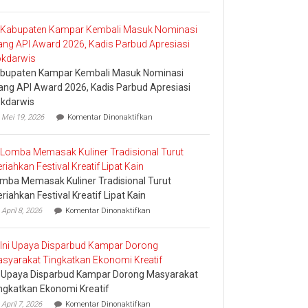
Bakar
Tongkang
2026
bupaten Kampar Kembali Masuk Nominasi
ang API Award 2026, Kadis Parbud Apresiasi
kdarwis
pada
Mei 19, 2026
Komentar Dinonaktifkan
Kabupaten
Kampar
Kembali
Masuk
Nominasi
mba Memasak Kuliner Tradisional Turut
Ajang
API
riahkan Festival Kreatif Lipat Kain
Award
pada
April 8, 2026
Komentar Dinonaktifkan
2026,
Lomba
Kadis
Memasak
Parbud
Kuliner
Apresiasi
Tradisional
Pokdarwis
Turut
i Upaya Disparbud Kampar Dorong Masyarakat
Meriahkan
Festival
ngkatkan Ekonomi Kreatif
Kreatif
pada
April 7, 2026
Komentar Dinonaktifkan
Lipat