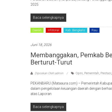
2025
Baca selengkapnya
Daerah
Infotorial
Kab. Bengkalis
Riau
Juni 18, 2026
Membanggakan, Pemkab Beng
Berturut-Turut
Diposkan Oleh:admin
Opini
,
Pemerintah
,
Prestasi
PEKANBARU (Mataaura.com) – Pemerintah Kabupat
dalam pengelolaan keuangan daerah dengan berhas
atas Laporan
Baca selengkapnya