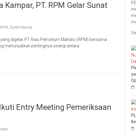
PE
a Kampar, PT. RPM Gelar Sunat
me
me
me
. RPM
,
Sunat Massal
Se
yang digelar PT Riau Petroleum Mahato (RPM) bersama
 menunjukkan pentingnya sinergi antara
Pl
ya
Op
kuti Entry Meeting Pemeriksaan
PL
Ke
intah