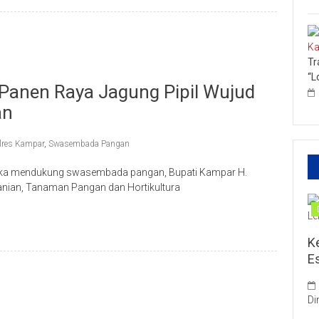
Tr
“L
Panen Raya Jagung Pipil Wujud
an
lres Kampar
,
Swasembada Pangan
a mendukung swasembada pangan, Bupati Kampar H.
tanian, Tanaman Pangan dan Hortikultura
K
E
Di