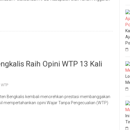
Ka
Aj
Po
kalis Raih Opini WTP 13 Kali
Lo
Me
,
WTP
en Bengkalis kembali menorehkan prestasi membanggakan
il mempertahankan opini Wajar Tanpa Pengecualian (WTP)
In
Ti