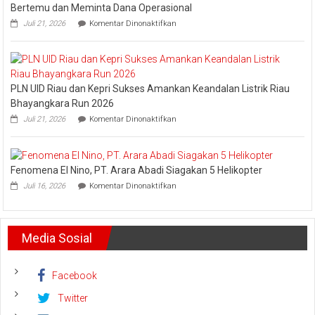
Esensi
Bertemu dan Meminta Dana Operasional
Lembaga
pada
Juli 21, 2026
Komentar Dinonaktifkan
Pledoi
Pribadi
Arief
Setiawan:
Dani
PLN UID Riau dan Kepri Sukses Amankan Keandalan Listrik Riau
M.
Nursalam
Bhayangkara Run 2026
yang
pada
Juli 21, 2026
Komentar Dinonaktifkan
Minta
PLN
Bertemu
UID
dan
Riau
Meminta
dan
Dana
Fenomena El Nino, PT. Arara Abadi Siagakan 5 Helikopter
Kepri
Operasional
pada
Sukses
Juli 16, 2026
Komentar Dinonaktifkan
Fenomena
Amankan
El
Keandalan
Nino,
Listrik
PT.
Riau
Media Sosial
Arara
Bhayangkara
Abadi
Run
Siagakan
2026
5
Facebook
Helikopter
Twitter