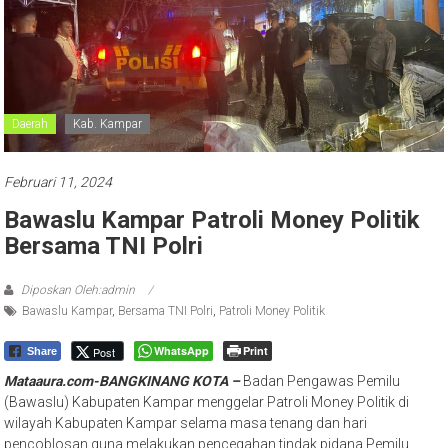
Daerah
Kab. Kampar
Februari 11, 2024
Bawaslu Kampar Patroli Money Politik
Bersama TNI Polri
Diposkan Oleh:admin
Bawaslu Kampar
,
Bersama TNI Polri
,
Patroli Money Politik
WhatsApp
Print
Post
Share
Mataaura.com-BANGKINANG KOTA –
Badan Pengawas Pemilu
(Bawaslu) Kabupaten Kampar menggelar Patroli Money Politik di
wilayah Kabupaten Kampar selama masa tenang dan hari
pencoblosan guna melakukan pencegahan tindak pidana Pemilu