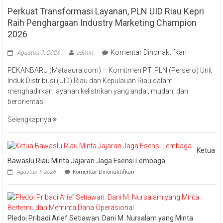
Perkuat Transformasi Layanan, PLN UID Riau Kepri
Raih Penghargaan Industry Marketing Champion
2026
pada
Komentar Dinonaktifkan
Agustus 7, 2026
admin
Perkuat
PEKANBARU (Mataaura.com) – Komitmen PT. PLN (Persero) Unit
Transforma
Induk Distribusi (UID) Riau dan Kepulauan Riau dalam
Layanan,
menghadirkan layanan kelistrikan yang andal, mudah, dan
PLN
berorientasi
UID
Riau
Selengkapnya
Kepri
Raih
Pengharga
Ketua
Industry
Bawaslu Riau Minta Jajaran Jaga Esensi Lembaga
Marketing
pada
Agustus 1, 2026
Komentar Dinonaktifkan
Champion
Ketua
Bawaslu
2026
Riau
Minta
Jajaran
Pledoi Pribadi Arief Setiawan: Dani M. Nursalam yang Minta
Jaga