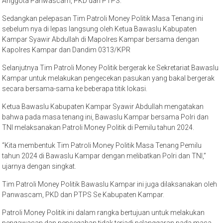
Anggota Panwascam, PKD dan PTPS.
Sedangkan pelepasan Tim Patroli Money Politik Masa Tenang ini
sebelum nya di lepas langsung oleh Ketua Bawaslu Kabupaten
Kampar Syawir Abdullah di Mapolres Kampar bersama dengan
Kapolres Kampar dan Dandim 0313/KPR
Selanjutnya Tim Patroli Money Politik bergerak ke Sekretariat Bawaslu
Kampar untuk melakukan pengecekan pasukan yang bakal bergerak
secara bersama-sama ke beberapa titik lokasi.
Ketua Bawaslu Kabupaten Kampar Syawir Abdullah mengatakan
bahwa pada masa tenang ini, Bawaslu Kampar bersama Polri dan
TNI melaksanakan Patroli Money Politik di Pemilu tahun 2024.
“Kita membentuk Tim Patroli Money Politik Masa Tenang Pemilu
tahun 2024 di Bawaslu Kampar dengan melibatkan Polri dan TNI,”
ujarnya dengan singkat.
Tim Patroli Money Politik Bawaslu Kampar ini juga dilaksanakan oleh
Panwascam, PKD dan PTPS Se Kabupaten Kampar.
Patroli Money Politik ini dalam rangka bertujuan untuk melakukan
pengawasan dan pencegahan tidak terjadi pelanggaran pada masa