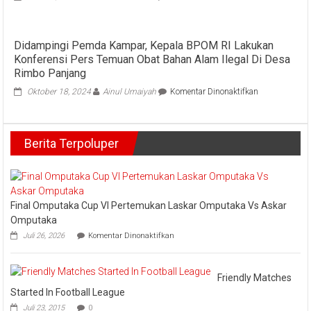
Damkar
Wakil
di
Bupati
Setiap
Misharti
Kecamatan
Didampingi Pemda Kampar, Kepala BPOM RI Lakukan
Tandatangan
Konferensi Pers Temuan Obat Bahan Alam Ilegal Di Desa
Fakta
Integritas
Rimbo Panjang
SPMB
pada
Oktober 18, 2024
Ainul Umaiyah
Komentar Dinonaktifkan
Jenjang
Didampingi
SD/SMP
Pemda
Kampar,
Berita Terpoluper
Kepala
BPOM
RI
Lakukan
Konferensi
Pers
Final Omputaka Cup VI Pertemukan Laskar Omputaka Vs Askar
Temuan
Omputaka
Obat
pada
Juli 26, 2026
Komentar Dinonaktifkan
Bahan
Final
Alam
Omputaka
Cup
Ilegal
VI
Friendly Matches
Di
Pertemukan
Desa
Started In Football League
Laskar
Rimbo
Juli 23, 2015
0
Omputaka