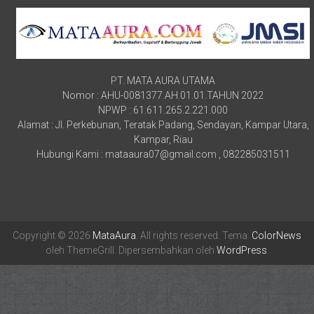
PT. MATA AURA UTAMA
Nomor : AHU-0081377.AH.01.01.TAHUN 2022
NPWP : 61.611.265.2.221.000
Alamat : Jl. Perkebunan, Teratak Padang, Sendayan, Kampar Utara,
Kampar, Riau
Hubungi Kami : mataaura07@gmail.com , 082285031511
Copyright © 2026
MataAura
. All rights reserved. Tema:
ColorNews
oleh ThemeGrill. Dipersembahkan oleh
WordPress
.