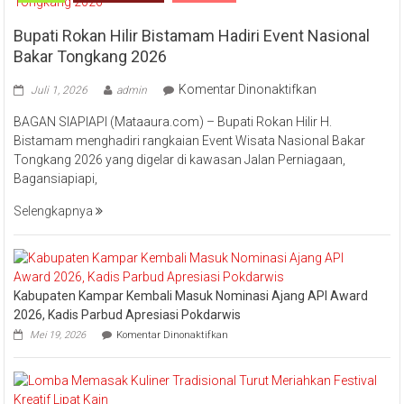
Bupati Rokan Hilir Bistamam Hadiri Event Nasional
Bakar Tongkang 2026
pada
Komentar Dinonaktifkan
Juli 1, 2026
admin
Bupati
BAGAN SIAPIAPI (Mataaura.com) – Bupati Rokan Hilir H.
Rokan
Bistamam menghadiri rangkaian Event Wisata Nasional Bakar
Hilir
Tongkang 2026 yang digelar di kawasan Jalan Perniagaan,
Bistamam
Bagansiapiapi,
Hadiri
Event
Selengkapnya
Nasional
Bakar
Tongkang
2026
Kabupaten Kampar Kembali Masuk Nominasi Ajang API Award
2026, Kadis Parbud Apresiasi Pokdarwis
pada
Mei 19, 2026
Komentar Dinonaktifkan
Kabupaten
Kampar
Kembali
Masuk
Nominasi