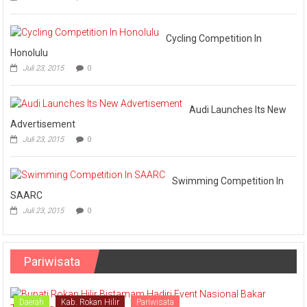
Panjang
Vs
Askar
Omputaka
Cycling Competition In
Honolulu
Juli 23, 2015
0
Audi Launches Its New
Advertisement
Juli 23, 2015
0
Swimming Competition In
SAARC
Juli 23, 2015
0
Pariwisata
Daerah
Kab. Rokan Hilir
Pariwisata