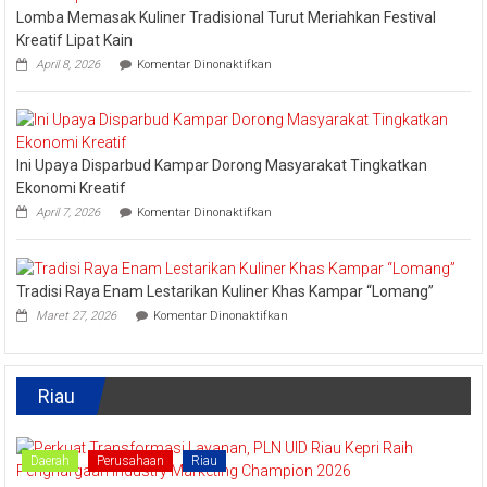
Lomba Memasak Kuliner Tradisional Turut Meriahkan Festival
Ajang
API
Kreatif Lipat Kain
Award
pada
April 8, 2026
Komentar Dinonaktifkan
2026,
Lomba
Kadis
Memasak
Parbud
Kuliner
Apresiasi
Tradisional
Pokdarwis
Turut
Ini Upaya Disparbud Kampar Dorong Masyarakat Tingkatkan
Meriahkan
Festival
Ekonomi Kreatif
Kreatif
pada
April 7, 2026
Komentar Dinonaktifkan
Lipat
Ini
Kain
Upaya
Disparbud
Kampar
Tradisi Raya Enam Lestarikan Kuliner Khas Kampar “Lomang”
Dorong
pada
Masyarakat
Maret 27, 2026
Komentar Dinonaktifkan
Tradisi
Tingkatkan
Raya
Ekonomi
Enam
Kreatif
Lestarikan
Riau
Kuliner
Khas
Kampar
“Lomang”
Daerah
Perusahaan
Riau