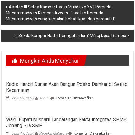
Navigasi
Asisten III Setda Kampar Hadiri Musda ke XVII Pemuda
Muhammadiyah Kampar, Azwan : “Jadilah Pemuda
pos
Muhammadiyah yang semakin hebat, kuat dan berdaulat”
Pj Sekda Kampar Hadiri Peringatan Isra’ Mi’raj Desa Rumbio
Mungkin Anda Menyukai
Kadis Hendri Dunan Akan Bangun Posko Damkar di Setiap
Kecamatan
pada
April 29, 2023
admin
Komentar Dinonaktifkan
Kadis
Hendri
Dunan
Wakil Bupati Misharti Tandatangan Fakta Integritas SPMB
Akan
Jenjang SD/SMP
Bangun
Posko
pada
Juni 17, 2026
Redaksi Mataaura
Komentar Dinonaktifkan