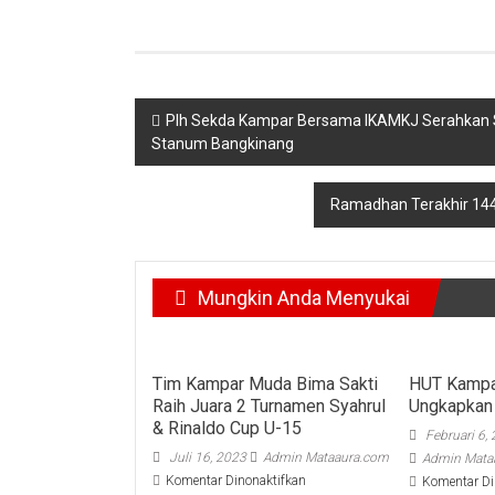
Navigasi
Plh Sekda Kampar Bersama IKAMKJ Serahkan S
Stanum Bangkinang
pos
Ramadhan Terakhir 144
Mungkin Anda Menyukai
Tim Kampar Muda Bima Sakti
HUT Kampa
Raih Juara 2 Turnamen Syahrul
Ungkapkan
& Rinaldo Cup U-15
Februari 6,
Juli 16, 2023
Admin Mataaura.com
Admin Mata
pada
Komentar Dinonaktifkan
Komentar Di