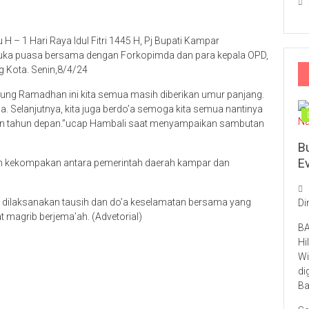
 H – 1 Hari Raya Idul Fitri 1445 H, Pj Bupati Kampar
ka puasa bersama dengan Forkopimda dan para kepala OPD,
 Kota. Senin,8/4/24
njung Ramadhan ini kita semua masih diberikan umur panjang.
a. Selanjutnya, kita juga berdo’a semoga kita semua nantinya
han tahun depan.”ucap Hambali saat menyampaikan sambutan
B
E
n kekompakan antara pemerintah daerah kampar dan
u dilaksanakan tausih dan do’a keselamatan bersama yang
Di
t magrib berjema’ah. (Advetorial)
BA
Hi
Wi
di
Ba