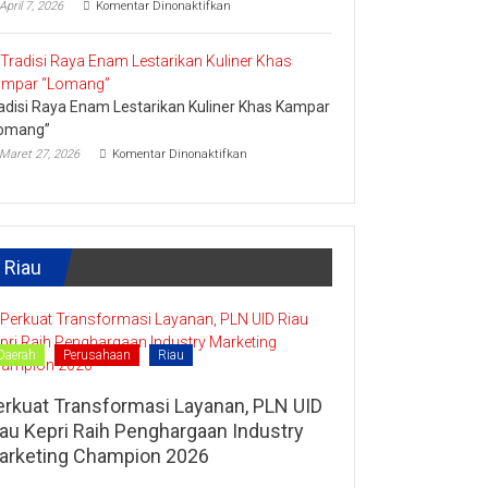
pada
April 7, 2026
Komentar Dinonaktifkan
Lipat
Ini
Kain
Upaya
Disparbud
Kampar
Dorong
adisi Raya Enam Lestarikan Kuliner Khas Kampar
Masyarakat
Tingkatkan
omang”
Ekonomi
pada
Maret 27, 2026
Komentar Dinonaktifkan
Kreatif
Tradisi
Raya
Enam
Lestarikan
Kuliner
Khas
Riau
Kampar
“Lomang”
Daerah
Perusahaan
Riau
erkuat Transformasi Layanan, PLN UID
iau Kepri Raih Penghargaan Industry
arketing Champion 2026