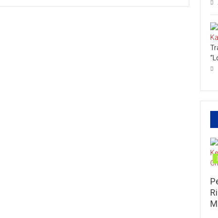
Wakil
HUT
Bupati
Kampar
Kampar
ke
Misharti
–
Resmikan
73
Koperasi
CSS
Tr
Merah
Ungkapkan
“L
Putih
Harapannya
P
R
M