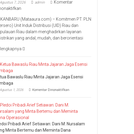
Komentar
Agustus 7, 2026
admin
pada
nonaktifkan
Perkuat
KANBARU (Mataaura.com) – Komitmen PT. PLN
Transformasi
ersero) Unit Induk Distribusi (UID) Riau dan
Layanan,
pulauan Riau dalam menghadirkan layanan
PLN
listrikan yang andal, mudah, dan berorientasi
UID
Riau
lengkapnya
Kepri
Raih
Penghargaan
Industry
tua Bawaslu Riau Minta Jajaran Jaga Esensi
Marketing
embaga
Champion
pada
2026
Agustus 1, 2026
Komentar Dinonaktifkan
Ketua
Bawaslu
Riau
Minta
Jajaran
Jaga
Esensi
edoi Pribadi Arief Setiawan: Dani M. Nursalam
Lembaga
ng Minta Bertemu dan Meminta Dana