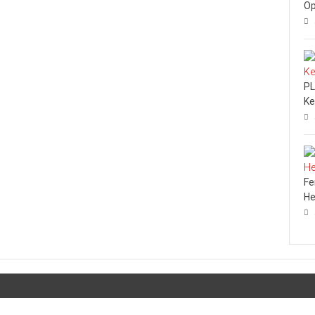
Op
PL
Ke
Fe
He