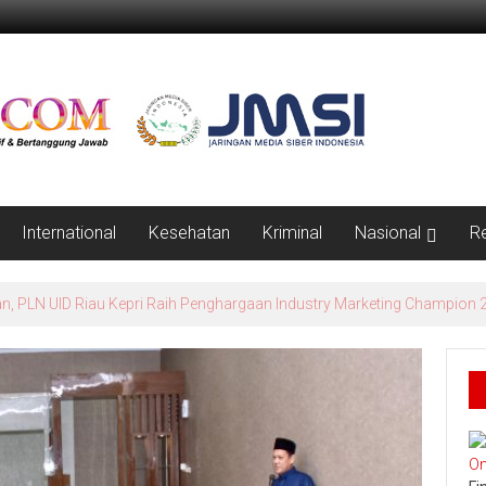
International
Kesehatan
Kriminal
Nasional
R
erlindungan Petani dan Nelayan, Ramli: Harus Jadi Perda Berdampak N