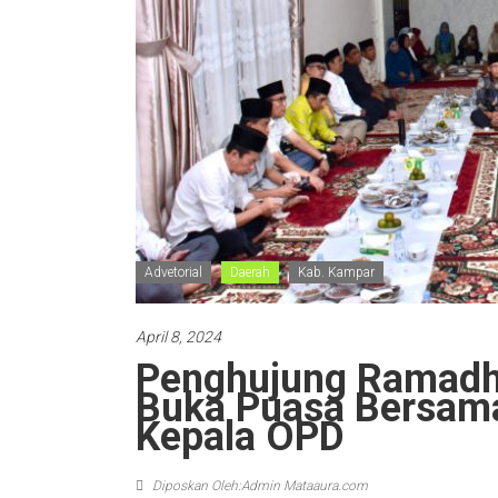
Advetorial
Daerah
Kab. Kampar
April 8, 2024
Penghujung Ramadha
Buka Puasa Bersam
Kepala OPD
Diposkan Oleh:Admin Mataaura.com