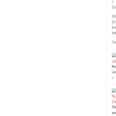
Di
PE
(P
Ke
ke
Se
Ke
L
Pl
ya