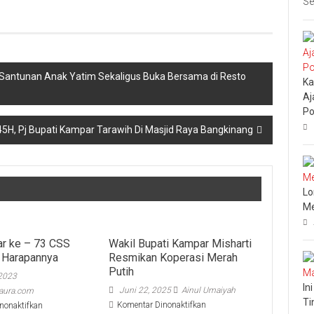
Se
antunan Anak Yatim Sekaligus Buka Bersama di Resto
Ka
Aj
Po
5H, Pj Bupati Kampar Tarawih Di Masjid Raya Bangkinang
Lo
Me
r ke – 73 CSS
Wakil Bupati Kampar Misharti
 Harapannya
Resmikan Koperasi Merah
Putih
 2023
In
Juni 22, 2025
Ainul Umaiyah
aura.com
Ti
pada
pada
Komentar Dinonaktifkan
nonaktifkan