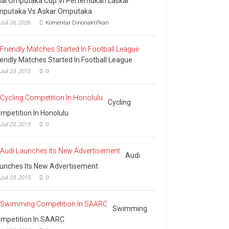
nal Omputaka Cup VI Pertemukan Laskar
putaka Vs Askar Omputaka
pada
Juli 26, 2026
Komentar Dinonaktifkan
Final
Omputaka
Cup
VI
iendly Matches Started In Football League
Pertemukan
Laskar
Juli 23, 2015
0
Omputaka
Vs
Askar
Cycling
Omputaka
mpetition In Honolulu
Juli 23, 2015
0
Audi
unches Its New Advertisement
Juli 23, 2015
0
Swimming
mpetition In SAARC