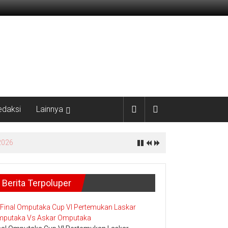
edaksi
Lainnya
yata
Berita Terpoluper