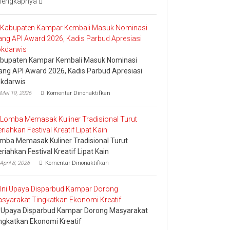
lengkapnya
Bakar
Tongkang
2026
bupaten Kampar Kembali Masuk Nominasi
ang API Award 2026, Kadis Parbud Apresiasi
kdarwis
pada
Mei 19, 2026
Komentar Dinonaktifkan
Kabupaten
Kampar
Kembali
Masuk
Nominasi
mba Memasak Kuliner Tradisional Turut
Ajang
API
riahkan Festival Kreatif Lipat Kain
Award
pada
April 8, 2026
Komentar Dinonaktifkan
2026,
Lomba
Kadis
Memasak
Parbud
Kuliner
Apresiasi
Tradisional
Pokdarwis
Turut
i Upaya Disparbud Kampar Dorong Masyarakat
Meriahkan
Festival
ngkatkan Ekonomi Kreatif
Kreatif