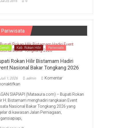
Juli 23, 2015
0
Pariwisata
Daerah
Kab. Rokan Hilir
Pariwisata
upati Rokan Hilir Bistamam Hadiri
vent Nasional Bakar Tongkang 2026
Komentar
Juli 1, 2026
admin
pada
nonaktifkan
Bupati
GAN SIAPIAPI (Mataaura.com) – Bupati Rokan
Rokan
lir H. Bistamam menghadiri rangkaian Event
Hilir
sata Nasional Bakar Tongkang 2026 yang
Bistamam
gelar di kawasan Jalan Perniagaan,
Hadiri
gansiapiapi,
Event
Nasional