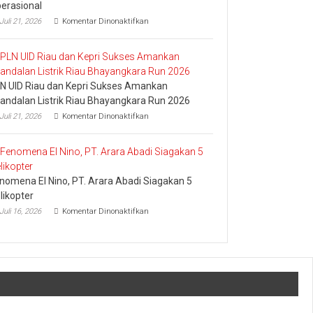
erasional
pada
Juli 21, 2026
Komentar Dinonaktifkan
Pledoi
Pribadi
Arief
Setiawan:
Dani
N UID Riau dan Kepri Sukses Amankan
M.
Nursalam
andalan Listrik Riau Bhayangkara Run 2026
yang
pada
Juli 21, 2026
Komentar Dinonaktifkan
Minta
PLN
Bertemu
UID
dan
Riau
Meminta
dan
Dana
Kepri
Operasional
nomena El Nino, PT. Arara Abadi Siagakan 5
Sukses
Amankan
likopter
Keandalan
pada
Juli 16, 2026
Komentar Dinonaktifkan
Listrik
Fenomena
Riau
El
Bhayangkara
Nino,
Run
PT.
2026
Arara
Abadi
Siagakan
5
Helikopter