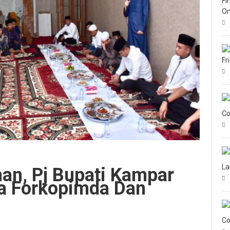
Fi
Om
Fr
Co
La
n, Pj Bupati Kampar
a Forkopimda Dan
Co