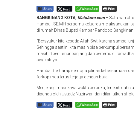
WhatsApp
Print
Post
Share
BANGKINANG KOTA,
MataAura.com
– Satu hari atau
Hambali,SE,MH bersama keluarga melaksanakan bu
di rumah Dinas Bupati Kampar Pandopo Bangkinang
“Bersyukur kita kepada Allah Swt, karena sampai u
Sehingga saat ini kita masih bisa berkumpul bersam
masih diberi umur panjang dan bertemu di ramad
singkatnya.
Hambali berharap semoga jalinan kebersamaan da
forkopimda terus terjaga dengan baik.
Menjelang masuknya waktu berbuka, terlebih dahul
dipandu oleh Ustadz Nuzirwan dan dilanjutkan shola
WhatsApp
Print
Post
Share