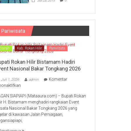
Juli 23, 2015
0
Pariwisata
Daerah
Kab. Rokan Hilir
Pariwisata
upati Rokan Hilir Bistamam Hadiri
vent Nasional Bakar Tongkang 2026
Komentar
Juli 1, 2026
admin
pada
nonaktifkan
Bupati
GAN SIAPIAPI (Mataaura.com) – Bupati Rokan
Rokan
lir H. Bistamam menghadiri rangkaian Event
Hilir
sata Nasional Bakar Tongkang 2026 yang
Bistamam
gelar di kawasan Jalan Perniagaan,
Hadiri
gansiapiapi,
Event
Nasional