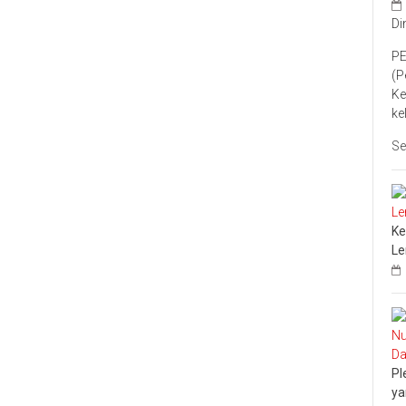
se-
Inflasi
Kabupaten
Secara
Di
Kampar
Virtual
PE
(P
Ke
ke
Se
Ke
L
Pl
ya