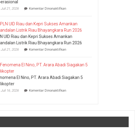
erasional
pada
Juli 21, 2026
Komentar Dinonaktifkan
Pledoi
Pribadi
Arief
Setiawan:
Dani
N UID Riau dan Kepri Sukses Amankan
M.
Nursalam
andalan Listrik Riau Bhayangkara Run 2026
yang
pada
Juli 21, 2026
Komentar Dinonaktifkan
Minta
PLN
Bertemu
UID
dan
Riau
Meminta
dan
Dana
Kepri
Operasional
nomena El Nino, PT. Arara Abadi Siagakan 5
Sukses
Amankan
likopter
Keandalan
pada
Juli 16, 2026
Komentar Dinonaktifkan
Listrik
Fenomena
Riau
El
Bhayangkara
Nino,
Run
PT.
2026
Arara
Abadi
Siagakan
5
Helikopter