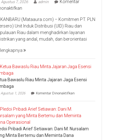
Komentar
Agustus 7, 2026
admin
pada
nonaktifkan
Perkuat
KANBARU (Mataaura.com) – Komitmen PT. PLN
Transformasi
ersero) Unit Induk Distribusi (UID) Riau dan
Layanan,
pulauan Riau dalam menghadirkan layanan
PLN
listrikan yang andal, mudah, dan berorientasi
UID
Riau
lengkapnya
Kepri
Raih
Penghargaan
Industry
tua Bawaslu Riau Minta Jajaran Jaga Esensi
Marketing
embaga
Champion
pada
2026
Agustus 1, 2026
Komentar Dinonaktifkan
Ketua
Bawaslu
Riau
Minta
Jajaran
Jaga
Esensi
edoi Pribadi Arief Setiawan: Dani M. Nursalam
Lembaga
ng Minta Bertemu dan Meminta Dana