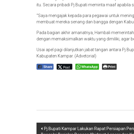
itu. Secara pribadi Pj Bupati meminta maaf apabil
“Saya mengajak kepada para pegawai untuk mening
membuat mereka senang dan bangga dengan Kabup
Pada bagian akhir amanatnya, Hambali memerintah
dengan memaksimalkan waktu yang dimiliki, agar b
Usai apel pagi dilanjutkan jabat tangan antara Pj Bu
Kabupaten Kampar. (Advetorial)
WhatsApp
Print
Post
Share
Navigasi
Pj Bupati Kampar Lakukan Rapat Persiapan Pen