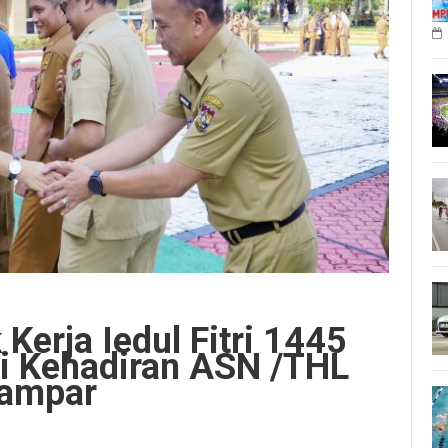
Kerja Iedul Fitri 1445
si Kehadiran ASN /THL
Kampar