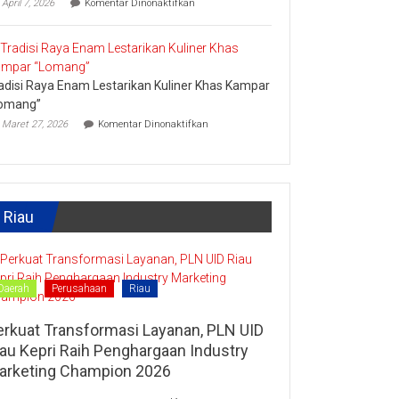
April 7, 2026
Komentar Dinonaktifkan
Lipat
Ini
Kain
Upaya
Disparbud
Kampar
Dorong
adisi Raya Enam Lestarikan Kuliner Khas Kampar
Masyarakat
Tingkatkan
omang”
Ekonomi
pada
Maret 27, 2026
Komentar Dinonaktifkan
Kreatif
Tradisi
Raya
Enam
Lestarikan
Kuliner
Khas
Riau
Kampar
“Lomang”
Daerah
Perusahaan
Riau
erkuat Transformasi Layanan, PLN UID
iau Kepri Raih Penghargaan Industry
arketing Champion 2026