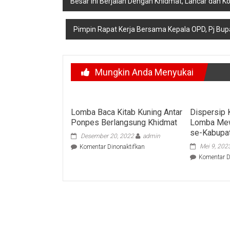
Besar Ini Berjalan Dengan Khidmat, Lancar dan K
pos
Pimpin Rapat Kerja Bersama Kepala OPD, Pj Bup
Mungkin Anda Menyukai
Lomba Baca Kitab Kuning Antar
Dispersip
Ponpes Berlangsung Khidmat
Lomba Mew
se-Kabupa
Desember 20, 2022
admin
pada
Mei 9, 202
Komentar Dinonaktifkan
Lomba
Komentar D
Baca
Kitab
Kuning
Antar
Ponpes
Berlangsung
Khidmat