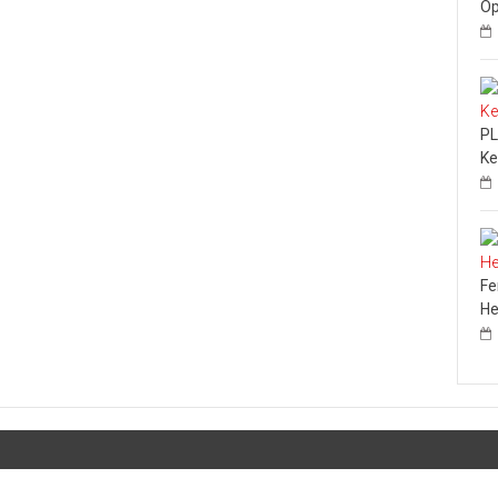
Op
PL
Ke
Fe
He