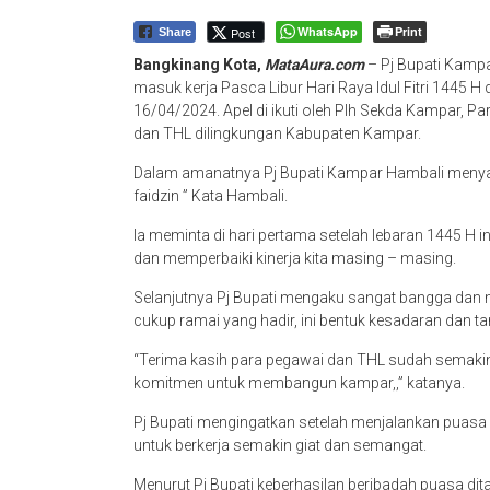
WhatsApp
Print
Post
Share
Bangkinang Kota,
MataAura.com
– Pj Bupati Kamp
masuk kerja Pasca Libur Hari Raya Idul Fitri 1445 
16/04/2024. Apel di ikuti oleh Plh Sekda Kampar, Pa
dan THL dilingkungan Kabupaten Kampar.
Dalam amanatnya Pj Bupati Kampar Hambali menyam
faidzin ” Kata Hambali.
Ia meminta di hari pertama setelah lebaran 1445 H in
dan memperbaiki kinerja kita masing – masing.
Selanjutnya Pj Bupati mengaku sangat bangga dan m
cukup ramai yang hadir, ini bentuk kesadaran dan t
“Terima kasih para pegawai dan THL sudah semakin s
komitmen untuk membangun kampar,,” katanya.
Pj Bupati mengingatkan setelah menjalankan puasa d
untuk berkerja semakin giat dan semangat.
Menurut Pj Bupati keberhasilan beribadah puasa di