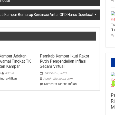
ondusif
ati Kampar Berharap Kordinasi Antar OPD Harus Diperkuat
Tr
“L
 Kampar Adakan
Pemkab Kampar Ikuti Rakor
arnai Tingkat TK
Rutin Pengendalian Inflasi
ten Kampar
Secara Virtual
3
admin
Oktober 3, 2023
pada
inonaktifkan
Admin Mataaura.com
Dispersip
pada
Komentar Dinonaktifkan
Kampar
Pemkab
Adakan
Kampar
P
Lomba
Ikuti
R
Mewarnai
Rakor
Tingkat
M
Rutin
TK
Pengendalian