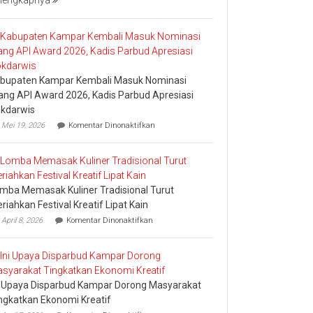
lengkapnya
Bakar
Tongkang
2026
bupaten Kampar Kembali Masuk Nominasi
ang API Award 2026, Kadis Parbud Apresiasi
kdarwis
pada
Mei 19, 2026
Komentar Dinonaktifkan
Kabupaten
Kampar
Kembali
Masuk
Nominasi
mba Memasak Kuliner Tradisional Turut
Ajang
API
riahkan Festival Kreatif Lipat Kain
Award
pada
April 8, 2026
Komentar Dinonaktifkan
2026,
Lomba
Kadis
Memasak
Parbud
Kuliner
Apresiasi
Tradisional
Pokdarwis
Turut
i Upaya Disparbud Kampar Dorong Masyarakat
Meriahkan
Festival
ngkatkan Ekonomi Kreatif
Kreatif
pada