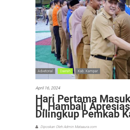
Advetorial
Daerah
Kab. Kampar
April 16, 2024
Hari Pertama Masuk 
H, Hambali Apresia
Dilingkup Pemkab 
Diposkan Oleh:Admin Mataaura.com