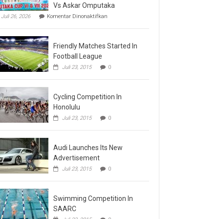
Vs Askar Omputaka
pada
Juli 26, 2026
Komentar Dinonaktifkan
Final
Omputaka
Cup
Friendly Matches Started In
VI
Pertemukan
Football League
Laskar
Juli 23, 2015
0
Omputaka
Vs
Askar
Omputaka
Cycling Competition In
Honolulu
Juli 23, 2015
0
Audi Launches Its New
Advertisement
Juli 23, 2015
0
Swimming Competition In
SAARC