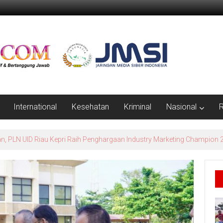
International
Kesehatan
Kriminal
Nasional
R
erlindungan Petani dan Nelayan, Ramli: Harus Jadi Perda Berdampak N