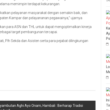
Se
a selama memimpin terdapat kekurangan.
katkan pelayanan masyarakat dengan semakin baik, dan
aten Kampar dan pelayananan pegawainya,” ujarnya
kan para ASN dan THL untuk dapat mengoptimalkan kinerja
Ka
erbagai target pembangunan tercapai.
Aj
Po
pati, Plh Sekda dan Asisten serta para pejabat dilingkungan
Lo
Me
In
Ti
yambutan Aghi Ayo Onam, Hambali : Berharap Tradisi