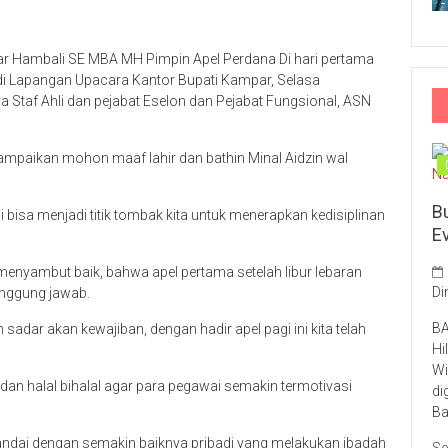
ar Hambali SE MBA MH Pimpin Apel Perdana Di hari pertama
H di Lapangan Upacara Kantor Bupati Kampar, Selasa
ra Staf Ahli dan pejabat Eselon dan Pejabat Fungsional, ASN
paikan mohon maaf lahir dan bathin Minal Aidzin wal
B
i bisa menjadi titik tombak kita untuk menerapkan kedisiplinan
E
enyambut baik, bahwa apel pertama setelah libur lebaran
Di
anggung jawab.
BA
adar akan kewajiban, dengan hadir apel pagi ini kita telah
Hi
Wi
an halal bihalal agar para pegawai semakin termotivasi
di
Ba
tandai dengan semakin baiknya pribadi yang melakukan ibadah