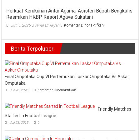
Kampar
One
Ucap
Perkuat Kerukunan Antar Agama, Asisten Bupati Bengkalis
Bidik
Duka
Resmikan HKBP Resort Agave Sukatani
Dua
Cita
Emas
pada
Juli 5, 2025
Ainul Umaiyah
Komentar Dinonaktifkan
Yang
di
Perkuat
Mendala
PBTI
Kerukunan
Saat
Series
Antar
Melayat.
V
Berita Terpoluper
Agama,
Lampung
Asisten
Bupati
Bengkalis
Resmikan
HKBP
Final Omputaka Cup VI Pertemukan Laskar Omputaka Vs Askar
Resort
Omputaka
Agave
pada
Juli 26, 2026
Komentar Dinonaktifkan
Sukatani
Final
Omputaka
Cup
VI
Friendly Matches
Pertemukan
Started In Football League
Laskar
Juli 23, 2015
0
Omputaka
Vs
Askar
Omputaka