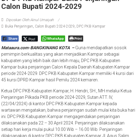
Calon Bupati 2024-2029
Diposkan Oleh:Ainul Umaiyah
Buka Penjaringan
,
Calon Bupati 2024-2029
,
DPC PKB Kampar
WhatsApp
Print
Post
Share
Mataaura.com-BANGKINANG KOTA –
Guna mendapatkan sosok
pemimpin berkualitas yang akan menjadikan Kampar sebagai
kabupaten yang lebih baik dan lebih maju, DPC PKB Kabupaten
Kampar buka penjaringan Calon Kepala Daerah Kabupaten Kampar
periode 2024-2029. DPC PKB Kabupaten Kampar memiliki 4 kursi dari
45 kursi DPRD Kampar hasil Pemilu 2024 kemaren.
Ketua DPC PKB Kabupaten Kampar, H. Hendri, SH., MH melalui Ketua
Penjaringan Pilkada PKB periode 2024-2029, Sutan ATT. IV,
(22/04/2024) di kantor DPC PKB Kabupaten Kampar kepada
wartawan mengatakan, bahwa penjaringan sudah mulai kita buka hari
ini. DPC PKB Kabupaten Kampar mengagendakan penjaringan
dilaksanakan pada 22 – 30 April 2024. Penjaringan dilaksanakan
setiap hari kerja mulai pukul 10.00 Wib – 16.00 Wib. Penjaringan
dilaksanakan di kantor DPC PKB Kabupaten Kampar Jl. Agus Salim