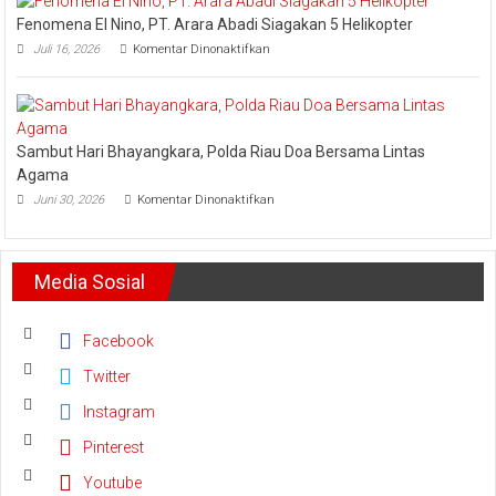
Meminta
dan
Dana
Fenomena El Nino, PT. Arara Abadi Siagakan 5 Helikopter
Kepri
Operasional
pada
Sukses
Juli 16, 2026
Komentar Dinonaktifkan
Fenomena
Amankan
El
Keandalan
Nino,
Listrik
PT.
Riau
Arara
Bhayangkara
Sambut Hari Bhayangkara, Polda Riau Doa Bersama Lintas
Abadi
Run
Siagakan
2026
Agama
5
pada
Juni 30, 2026
Komentar Dinonaktifkan
Helikopter
Sambut
Hari
Bhayangkara,
Polda
Media Sosial
Riau
Doa
Bersama
Lintas
Facebook
Agama
Twitter
Instagram
Pinterest
Youtube