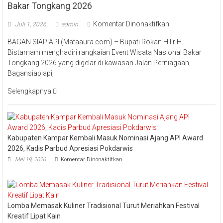
Bakar Tongkang 2026
pada
Komentar Dinonaktifkan
Juli 1, 2026
admin
Bupati
BAGAN SIAPIAPI (Mataaura.com) – Bupati Rokan Hilir H.
Rokan
Bistamam menghadiri rangkaian Event Wisata Nasional Bakar
Hilir
Tongkang 2026 yang digelar di kawasan Jalan Perniagaan,
Bistamam
Bagansiapiapi,
Hadiri
Event
Selengkapnya
Nasional
Bakar
Tongkang
2026
Kabupaten Kampar Kembali Masuk Nominasi Ajang API Award
2026, Kadis Parbud Apresiasi Pokdarwis
pada
Mei 19, 2026
Komentar Dinonaktifkan
Kabupaten
Kampar
Kembali
Masuk
Nominasi
Lomba Memasak Kuliner Tradisional Turut Meriahkan Festival
Ajang
API
Kreatif Lipat Kain
Award