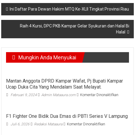
Navigasi
Ini Daftar Para Dewan Hakim MTQ Ke-XLII Tingkat Provinsi Riau
pos
Raih 4 Kursi, DPC PKB Kampar Gelar Syukuran dan Halal Bi
Halal
Mungkin Anda Menyukai
Mantan Anggota DPRD Kampar Wafat, Pj Bupati Kampar
Ucap Duka Cita Yang Mendalam Saat Melayat.
pada
Februari 9, 2024
Admin Mataaura.com
Komentar Dinonaktifkan
Mantan
Anggota
DPRD
F1 Fighter One Bidik Dua Emas di PBTI Series V Lampung
Kampar
Wafat,
pada
Juli 6, 2026
Redaksi Mataaura
Komentar Dinonaktifkan
Pj
F1
Bupati
Fighter