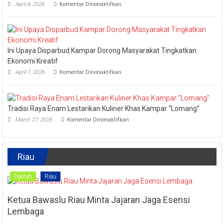
pada
April 8, 2026
Komentar Dinonaktifkan
2026,
Lomba
Kadis
Memasak
Parbud
Kuliner
Apresiasi
Tradisional
Pokdarwis
Turut
Ini Upaya Disparbud Kampar Dorong Masyarakat Tingkatkan
Meriahkan
Festival
Ekonomi Kreatif
Kreatif
pada
April 7, 2026
Komentar Dinonaktifkan
Lipat
Ini
Kain
Upaya
Disparbud
Kampar
Tradisi Raya Enam Lestarikan Kuliner Khas Kampar “Lomang”
Dorong
pada
Masyarakat
Maret 27, 2026
Komentar Dinonaktifkan
Tradisi
Tingkatkan
Raya
Ekonomi
Enam
Kreatif
Lestarikan
Riau
Kuliner
Khas
Kampar
Daerah
Riau
“Lomang”
Ketua Bawaslu Riau Minta Jajaran Jaga Esensi
Lembaga