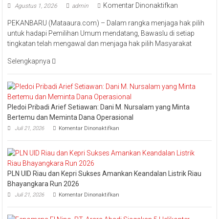
pada
Komentar Dinonaktifkan
Agustus 1, 2026
admin
Ketua
PEKANBARU (Mataaura.com) – Dalam rangka menjaga hak pilih
Bawaslu
untuk hadapi Pemilihan Umum mendatang, Bawaslu di setiap
Riau
tingkatan telah mengawal dan menjaga hak pilih Masyarakat
Minta
Jajaran
Selengkapnya
Jaga
Esensi
Lembaga
Pledoi Pribadi Arief Setiawan: Dani M. Nursalam yang Minta
Bertemu dan Meminta Dana Operasional
pada
Juli 21, 2026
Komentar Dinonaktifkan
Pledoi
Pribadi
Arief
Setiawan:
Dani
PLN UID Riau dan Kepri Sukses Amankan Keandalan Listrik Riau
M.
Nursalam
Bhayangkara Run 2026
yang
pada
Juli 21, 2026
Komentar Dinonaktifkan
Minta
PLN
Bertemu
UID
dan
Riau