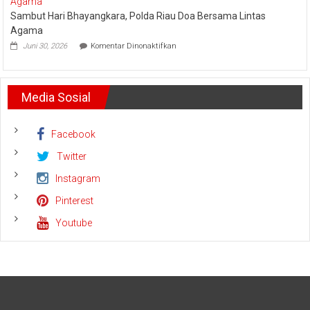
Arara
Bhayangkara
Sambut Hari Bhayangkara, Polda Riau Doa Bersama Lintas
Abadi
Run
Siagakan
2026
Agama
5
pada
Juni 30, 2026
Komentar Dinonaktifkan
Helikopter
Sambut
Hari
Bhayangkara,
Polda
Media Sosial
Riau
Doa
Bersama
Lintas
Facebook
Agama
Twitter
Instagram
Pinterest
Youtube