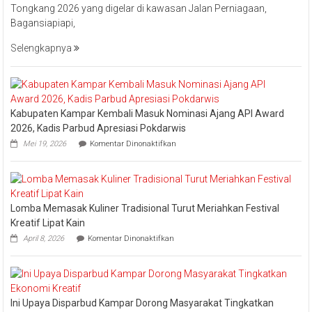
Tongkang 2026 yang digelar di kawasan Jalan Perniagaan,
Bistamam
Bagansiapiapi,
Hadiri
Event
Selengkapnya
Nasional
Bakar
Tongkang
2026
Kabupaten Kampar Kembali Masuk Nominasi Ajang API Award
2026, Kadis Parbud Apresiasi Pokdarwis
pada
Mei 19, 2026
Komentar Dinonaktifkan
Kabupaten
Kampar
Kembali
Masuk
Nominasi
Lomba Memasak Kuliner Tradisional Turut Meriahkan Festival
Ajang
API
Kreatif Lipat Kain
Award
pada
April 8, 2026
Komentar Dinonaktifkan
2026,
Lomba
Kadis
Memasak
Parbud
Kuliner
Apresiasi
Tradisional
Pokdarwis
Turut
Ini Upaya Disparbud Kampar Dorong Masyarakat Tingkatkan
Meriahkan