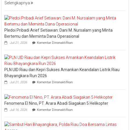
Jajaran
Selengkapnya
Jaga
Esensi
Lembaga
Pledoi Pribadi Arief Setiawan: Dani M. Nursalam yang Minta
Bertemu dan Meminta Dana Operasional
pada
Juli 21, 2026
Komentar Dinonaktifkan
Pledoi
Pribadi
Arief
Setiawan:
Dani
PLN UID Riau dan Kepri Sukses Amankan Keandalan Listrik Riau
M.
Nursalam
Bhayangkara Run 2026
yang
pada
Juli 21, 2026
Komentar Dinonaktifkan
Minta
PLN
Bertemu
UID
dan
Riau
Meminta
dan
Dana
Fenomena El Nino, PT. Arara Abadi Siagakan 5 Helikopter
Kepri
Operasional
pada
Sukses
Juli 16, 2026
Komentar Dinonaktifkan
Fenomena
Amankan
El
Keandalan
Nino,
Listrik
PT.
Riau