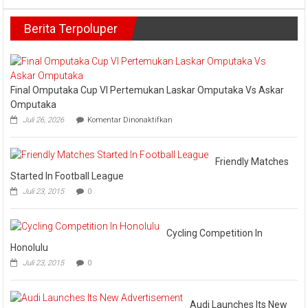
Bupati
Kampar
Berita Terpoluper
Laksanak
Sholat
Taraweh
Pertama
di
Masjid
Final Omputaka Cup VI Pertemukan Laskar Omputaka Vs Askar
Raya
Omputaka
Muhamma
pada
Juli 26, 2026
Komentar Dinonaktifkan
Bangkina
Final
Kota
Omputaka
Cup
VI
Friendly Matches
Pertemukan
Started In Football League
Laskar
Juli 23, 2015
0
Omputaka
Vs
Askar
Omputaka
Cycling Competition In
Honolulu
Juli 23, 2015
0
Audi Launches Its New