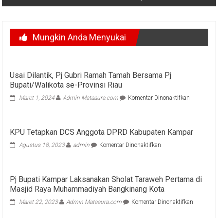
Mungkin Anda Menyukai
Usai Dilantik, Pj Gubri Ramah Tamah Bersama Pj
Bupati/Walikota se-Provinsi Riau
pada
Maret 1, 2024
Admin Mataaura.com
Komentar Dinonaktifkan
Usai
Dilantik,
Pj
KPU Tetapkan DCS Anggota DPRD Kabupaten Kampar
Gubri
Ramah
pada
Agustus 18, 2023
admin
Komentar Dinonaktifkan
Tamah
KPU
Bersama
Tetapkan
Pj
DCS
Bupati/Wal
Pj Bupati Kampar Laksanakan Sholat Taraweh Pertama di
Anggota
se-
Masjid Raya Muhammadiyah Bangkinang Kota
DPRD
Provinsi
Kabupaten
pada
Maret 22, 2023
Admin Mataaura.com
Komentar Dinonaktifkan
Riau
Kampar
Pj