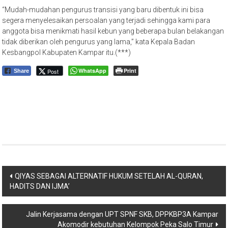
“Mudah-mudahan pengurus transisi yang baru dibentuk ini bisa
segera menyelesaikan persoalan yang terjadi sehingga kami para
anggota bisa menikmati hasil kebun yang beberapa bulan belakangan
tidak diberikan oleh pengurus yang lama,” kata Kepala Badan
Kesbangpol Kabupaten Kampar itu.(***)
WhatsApp
Print
Post
Share
Navigasi
QIYAS SEBAGAI ALTERNATIF HUKUM SETELAH AL-QURAN,
HADITS DAN IJMA’
pos
Jalin Kerjasama dengan UPT SPNF SKB, DPPKBP3A Kampar
Akomodir kebutuhan Kelompok Peka Salo Timur