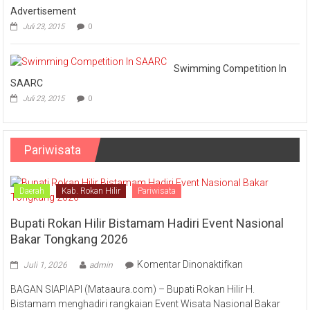
Advertisement
Juli 23, 2015
0
Swimming Competition In
SAARC
Juli 23, 2015
0
Pariwisata
Daerah
Kab. Rokan Hilir
Pariwisata
Bupati Rokan Hilir Bistamam Hadiri Event Nasional
Bakar Tongkang 2026
pada
Komentar Dinonaktifkan
Juli 1, 2026
admin
Bupati
BAGAN SIAPIAPI (Mataaura.com) – Bupati Rokan Hilir H.
Rokan
Bistamam menghadiri rangkaian Event Wisata Nasional Bakar
Hilir