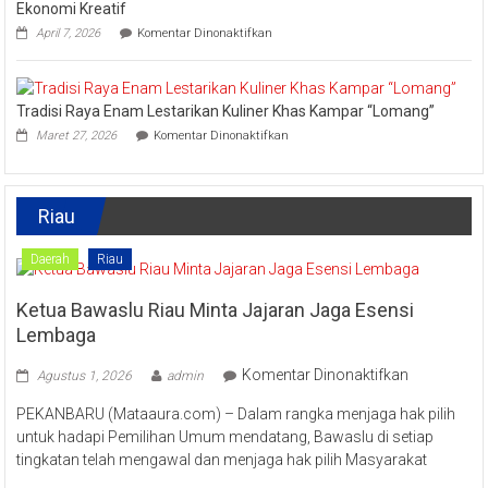
Festival
Ekonomi Kreatif
Kreatif
pada
April 7, 2026
Komentar Dinonaktifkan
Lipat
Ini
Kain
Upaya
Disparbud
Kampar
Tradisi Raya Enam Lestarikan Kuliner Khas Kampar “Lomang”
Dorong
pada
Masyarakat
Maret 27, 2026
Komentar Dinonaktifkan
Tradisi
Tingkatkan
Raya
Ekonomi
Enam
Kreatif
Lestarikan
Riau
Kuliner
Khas
Kampar
Daerah
Riau
“Lomang”
Ketua Bawaslu Riau Minta Jajaran Jaga Esensi
Lembaga
pada
Komentar Dinonaktifkan
Agustus 1, 2026
admin
Ketua
PEKANBARU (Mataaura.com) – Dalam rangka menjaga hak pilih
Bawaslu
untuk hadapi Pemilihan Umum mendatang, Bawaslu di setiap
Riau
tingkatan telah mengawal dan menjaga hak pilih Masyarakat
Minta