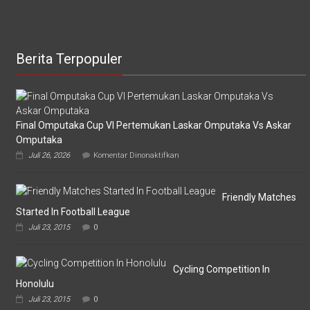
Berita Terpopuler
Final Omputaka Cup VI Pertemukan Laskar Omputaka Vs Askar
Omputaka
pada
Juli 26, 2026
Komentar Dinonaktifkan
Final
Omputaka
Cup
VI
Friendly Matches
Pertemukan
Started In Football League
Laskar
Juli 23, 2015
0
Omputaka
Vs
Askar
Omputaka
Cycling Competition In
Honolulu
Juli 23, 2015
0