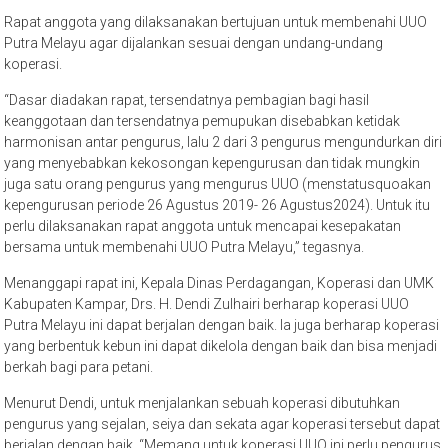
Rapat anggota yang dilaksanakan bertujuan untuk membenahi UUO
Putra Melayu agar dijalankan sesuai dengan undang-undang
koperasi.
“Dasar diadakan rapat, tersendatnya pembagian bagi hasil
keanggotaan dan tersendatnya pemupukan disebabkan ketidak
harmonisan antar pengurus, lalu 2 dari 3 pengurus mengundurkan diri
yang menyebabkan kekosongan kepengurusan dan tidak mungkin
juga satu orang pengurus yang mengurus UUO (menstatusquoakan
kepengurusan periode 26 Agustus 2019- 26 Agustus2024). Untuk itu
perlu dilaksanakan rapat anggota untuk mencapai kesepakatan
bersama untuk membenahi UUO Putra Melayu,” tegasnya.
Menanggapi rapat ini, Kepala Dinas Perdagangan, Koperasi dan UMK
Kabupaten Kampar, Drs. H. Dendi Zulhairi berharap koperasi UUO
Putra Melayu ini dapat berjalan dengan baik. Ia juga berharap koperasi
yang berbentuk kebun ini dapat dikelola dengan baik dan bisa menjadi
berkah bagi para petani.
Menurut Dendi, untuk menjalankan sebuah koperasi dibutuhkan
pengurus yang sejalan, seiya dan sekata agar koperasi tersebut dapat
berjalan dengan baik. “Memang untuk koperasi UUO ini perlu pengurus