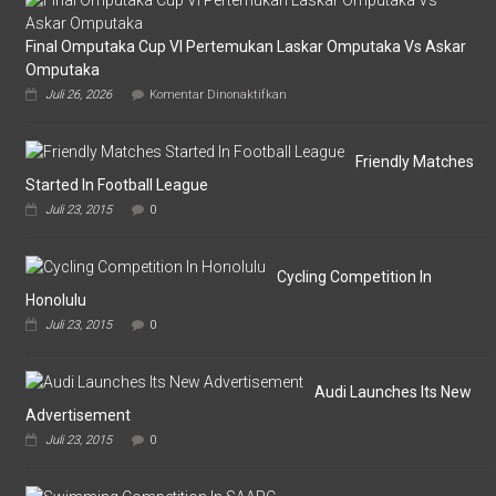
Final Omputaka Cup VI Pertemukan Laskar Omputaka Vs Askar
Omputaka
pada
Juli 26, 2026
Komentar Dinonaktifkan
Final
Omputaka
Cup
VI
Friendly Matches
Pertemukan
Started In Football League
Laskar
Juli 23, 2015
0
Omputaka
Vs
Askar
Omputaka
Cycling Competition In
Honolulu
Juli 23, 2015
0
Audi Launches Its New
Advertisement
Juli 23, 2015
0