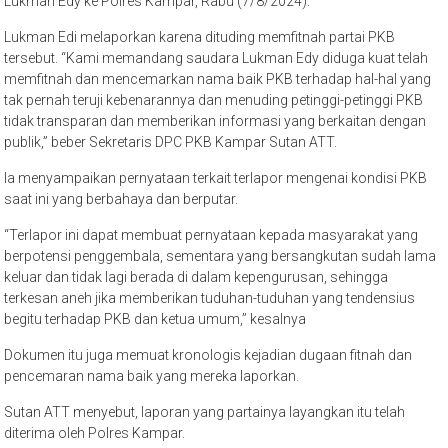
Lukman Edy ke Polres Kampar, Rabu (7/8/2024).
Lukman Edi melaporkan karena dituding memfitnah partai PKB
tersebut. “Kami memandang saudara Lukman Edy diduga kuat telah
memfitnah dan mencemarkan nama baik PKB terhadap hal-hal yang
tak pernah teruji kebenarannya dan menuding petinggi-petinggi PKB
tidak transparan dan memberikan informasi yang berkaitan dengan
publik,” beber Sekretaris DPC PKB Kampar Sutan ATT.
Ia menyampaikan pernyataan terkait terlapor mengenai kondisi PKB
saat ini yang berbahaya dan berputar.
“Terlapor ini dapat membuat pernyataan kepada masyarakat yang
berpotensi penggembala, sementara yang bersangkutan sudah lama
keluar dan tidak lagi berada di dalam kepengurusan, sehingga
terkesan aneh jika memberikan tuduhan-tuduhan yang tendensius
begitu terhadap PKB dan ketua umum,” kesalnya
Dokumen itu juga memuat kronologis kejadian dugaan fitnah dan
pencemaran nama baik yang mereka laporkan.
Sutan ATT menyebut, laporan yang partainya layangkan itu telah
diterima oleh Polres Kampar.