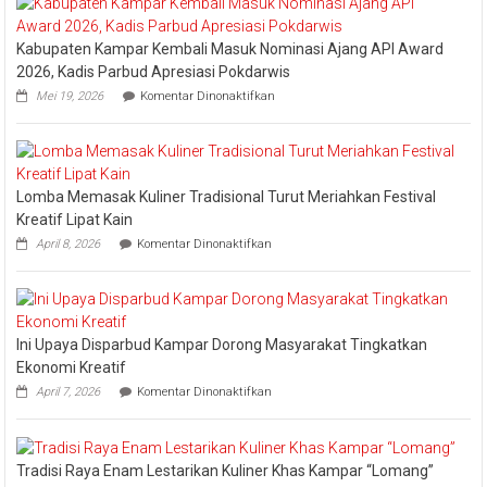
Tongkang
2026
Kabupaten Kampar Kembali Masuk Nominasi Ajang API Award
2026, Kadis Parbud Apresiasi Pokdarwis
pada
Mei 19, 2026
Komentar Dinonaktifkan
Kabupaten
Kampar
Kembali
Masuk
Nominasi
Lomba Memasak Kuliner Tradisional Turut Meriahkan Festival
Ajang
API
Kreatif Lipat Kain
Award
pada
April 8, 2026
Komentar Dinonaktifkan
2026,
Lomba
Kadis
Memasak
Parbud
Kuliner
Apresiasi
Tradisional
Pokdarwis
Turut
Ini Upaya Disparbud Kampar Dorong Masyarakat Tingkatkan
Meriahkan
Festival
Ekonomi Kreatif
Kreatif
pada
April 7, 2026
Komentar Dinonaktifkan
Lipat
Ini
Kain
Upaya
Disparbud
Kampar
Tradisi Raya Enam Lestarikan Kuliner Khas Kampar “Lomang”
Dorong