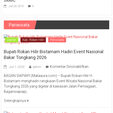
SAARC
Juli 23, 2015
0
Pariwisata
Daerah
Kab. Rokan Hilir
Pariwisata
Bupati Rokan Hilir Bistamam Hadiri Event Nasional
Bakar Tongkang 2026
pada
Komentar Dinonaktifkan
Juli 1, 2026
admin
Bupati
BAGAN SIAPIAPI (Mataaura.com) – Bupati Rokan Hilir H.
Rokan
Bistamam menghadiri rangkaian Event Wisata Nasional Bakar
Hilir
Tongkang 2026 yang digelar di kawasan Jalan Perniagaan,
Bistamam
Bagansiapiapi,
Hadiri
Event
Selengkapnya
Nasional
Bakar