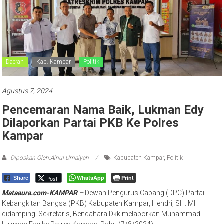
Daerah
Kab. Kampar
Politik
Agustus 7, 2024
Pencemaran Nama Baik, Lukman Edy
Dilaporkan Partai PKB Ke Polres
Kampar
Diposkan Oleh:Ainul Umaiyah
Kabupaten Kampar
,
Politik
WhatsApp
Print
Post
Share
Mataaura.com-KAMPAR –
Dewan Pengurus Cabang (DPC) Partai
Kebangkitan Bangsa (PKB) Kabupaten Kampar, Hendri, SH. MH
didampingi Sekretaris, Bendahara Dkk melaporkan Muhammad