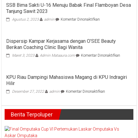
SSB Bima Sakti U-16 Menuju Babak Final Flamboyan Desa
Tanjung Sawit 2023
pada
Agustus 2, 2023
admin
Komentar Dinonaktifkan
SSB
Bima
Sakti
Dispersip Kampar Kerjasama dengan O’SEE Beauty
U-
Berikan Coaching Clinic Bagi Wanita
16
Menuju
pada
Maret 3, 2023
Admin Mataaura.com
Komentar Dinonaktifkan
Babak
Dispersip
Final
Kampar
Flamboyan
Kerjasama
Desa
KPU Riau Dampingi Mahasiswa Magang di KPU Indragiri
dengan
Tanjung
Hilir
O’SEE
Sawit
Beauty
2023
pada
Desember 27, 2022
admin
Komentar Dinonaktifkan
Berikan
KPU
Coaching
Riau
Clinic
Dampingi
Bagi
Berita Terpoluper
Mahasiswa
Wanita
Magang
di
KPU
Indragiri