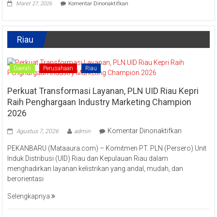
pada
Masyarakat
Maret 27, 2026
Komentar Dinonaktifkan
Tradisi
Tingkatkan
Raya
Ekonomi
Enam
Kreatif
Lestarikan
Riau
Kuliner
Khas
Kampar
“Lomang”
Daerah
Perusahaan
Riau
Perkuat Transformasi Layanan, PLN UID Riau Kepri
Raih Penghargaan Industry Marketing Champion
2026
pada
Komentar Dinonaktifkan
Agustus 7, 2026
admin
Perkuat
PEKANBARU (Mataaura.com) – Komitmen PT. PLN (Persero) Unit
Transforma
Induk Distribusi (UID) Riau dan Kepulauan Riau dalam
Layanan,
menghadirkan layanan kelistrikan yang andal, mudah, dan
PLN
berorientasi
UID
Riau
Selengkapnya
Kepri
Raih