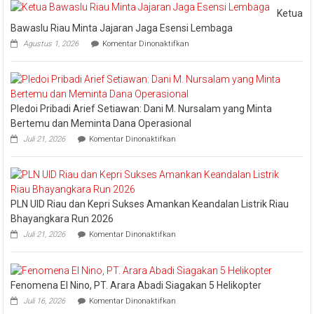
Pengharga
Ketua
Industry
Bawaslu Riau Minta Jajaran Jaga Esensi Lembaga
Marketing
pada
Agustus 1, 2026
Komentar Dinonaktifkan
Champion
Ketua
Bawaslu
2026
Riau
Minta
Jajaran
Pledoi Pribadi Arief Setiawan: Dani M. Nursalam yang Minta
Jaga
Esensi
Bertemu dan Meminta Dana Operasional
Lembaga
pada
Juli 21, 2026
Komentar Dinonaktifkan
Pledoi
Pribadi
Arief
Setiawan:
Dani
PLN UID Riau dan Kepri Sukses Amankan Keandalan Listrik Riau
M.
Nursalam
Bhayangkara Run 2026
yang
pada
Juli 21, 2026
Komentar Dinonaktifkan
Minta
PLN
Bertemu
UID
dan
Riau
Meminta
dan
Dana
Fenomena El Nino, PT. Arara Abadi Siagakan 5 Helikopter
Kepri
Operasional
pada
Sukses
Juli 16, 2026
Komentar Dinonaktifkan
Fenomena
Amankan