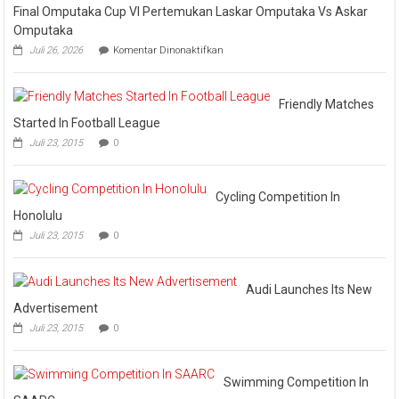
Hilir
Final Omputaka Cup VI Pertemukan Laskar Omputaka Vs Askar
Omputaka
pada
Juli 26, 2026
Komentar Dinonaktifkan
Final
Omputaka
Cup
VI
Friendly Matches
Pertemukan
Started In Football League
Laskar
Juli 23, 2015
0
Omputaka
Vs
Askar
Omputaka
Cycling Competition In
Honolulu
Juli 23, 2015
0
Audi Launches Its New
Advertisement
Juli 23, 2015
0
Swimming Competition In