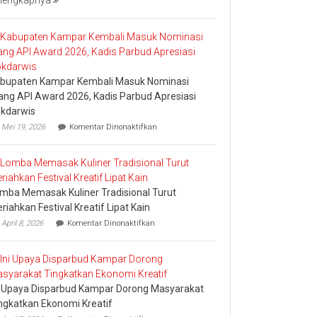
lengkapnya
Bakar
Tongkang
2026
bupaten Kampar Kembali Masuk Nominasi
ang API Award 2026, Kadis Parbud Apresiasi
kdarwis
pada
Mei 19, 2026
Komentar Dinonaktifkan
Kabupaten
Kampar
Kembali
Masuk
Nominasi
mba Memasak Kuliner Tradisional Turut
Ajang
API
riahkan Festival Kreatif Lipat Kain
Award
pada
April 8, 2026
Komentar Dinonaktifkan
2026,
Lomba
Kadis
Memasak
Parbud
Kuliner
Apresiasi
Tradisional
Pokdarwis
Turut
i Upaya Disparbud Kampar Dorong Masyarakat
Meriahkan
Festival
ngkatkan Ekonomi Kreatif
Kreatif
pada