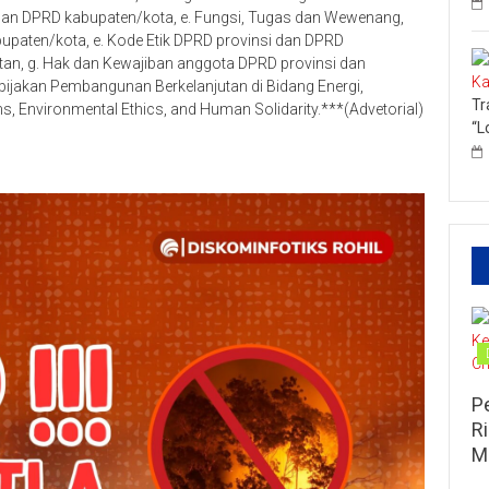
 dan DPRD kabupaten/kota, e. Fungsi, Tugas dan Wewenang,
upaten/kota, e. Kode Etik DPRD provinsi dan DPRD
an, g. Hak dan Kewajiban anggota DPRD provinsi dan
bijakan Pembangunan Berkelanjutan di Bidang Energi,
Tr
, Environmental Ethics, and Human Solidarity.***(Advetorial)
“L
P
R
M