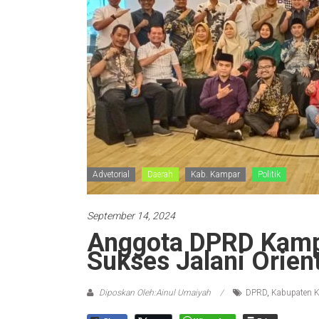
Advetorial
Daerah
Kab. Kampar
Politik
September 14, 2024
Anggota DPRD Kamp
Sukses Jalani Orien
Diposkan Oleh:Ainul Umaiyah
DPRD
,
Kabupaten 