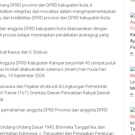
Se
nang DPRD provinsi dan DPRD kabupaten/kota, b.
atkan integritas dan moralitas dalam mengimplementasikan
a, dan kredibilitas DPRD provinsi dan DPRD kabupaten/kota.
i dan anggota DPRD kabupaten/kota dilaksanakan dengan
Ka
uh proses belajar menerapkan pendekatan andragogi yang
Aj
Po
tudi Kasus dan 5. Diskusi.
h Anggota DPRD Kabupaten Kampar berjumlah 45 (empat puluh
si ini telah dilaksanakan selama 6 (enam) hari mulai hari
btu, 14 September 2024.
Lo
iswara dan Pejabat struktural di Lingkungan Pemerintah
Me
ng of Trainer (ToT) Orientasi Dewan Perwakilan Rakyat Daerah
gi.
nya pemahaman anggota DPRD Provinsi dan anggota DPRD
In
 Undang-Undang Dasar 1945, Bhinneka Tunggal Ika, dan
Ti
erintahan Indonesia, c. Penguatan dan Penegakan Peraturan