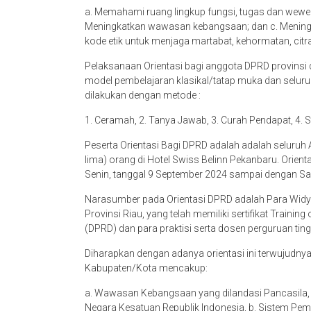
a. Memahami ruang lingkup fungsi, tugas dan wewe
Meningkatkan wawasan kebangsaan; dan c. Meningk
kode etik untuk menjaga martabat, kehormatan, citr
Pelaksanaan Orientasi bagi anggota DPRD provins
model pembelajaran klasikal/tatap muka dan selur
dilakukan dengan metode :
1. Ceramah, 2. Tanya Jawab, 3. Curah Pendapat, 4. S
Peserta Orientasi Bagi DPRD adalah adalah seluru
lima) orang di Hotel Swiss Belinn Pekanbaru. Orienta
Senin, tanggal 9 September 2024 sampai dengan Sa
Narasumber pada Orientasi DPRD adalah Para Widya
Provinsi Riau, yang telah memiliki sertifikat Traini
(DPRD) dan para praktisi serta dosen perguruan ting
Diharapkan dengan adanya orientasi ini terwujud
Kabupaten/Kota mencakup:
a. Wawasan Kebangsaan yang dilandasi Pancasila,
Negara Kesatuan Republik Indonesia, b. Sistem Pem