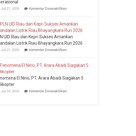
erasional
pada
Juli 21, 2026
Komentar Dinonaktifkan
Pledoi
Pribadi
Arief
Setiawan:
Dani
N UID Riau dan Kepri Sukses Amankan
M.
Nursalam
andalan Listrik Riau Bhayangkara Run 2026
yang
pada
Juli 21, 2026
Komentar Dinonaktifkan
Minta
PLN
Bertemu
UID
dan
Riau
Meminta
dan
Dana
Kepri
Operasional
nomena El Nino, PT. Arara Abadi Siagakan 5
Sukses
Amankan
likopter
Keandalan
pada
Juli 16, 2026
Komentar Dinonaktifkan
Listrik
Fenomena
Riau
El
Bhayangkara
Nino,
Run
PT.
2026
Arara
Abadi
Siagakan
5
Helikopter