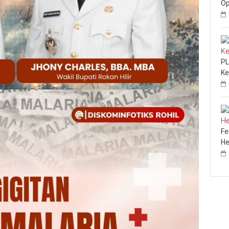
Op
PL
Ke
Fe
He