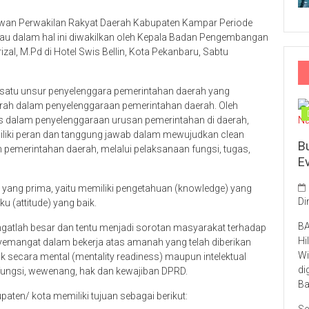
ewan Perwakilan Rakyat Daerah Kabupaten Kampar Periode
Riau dalam hal ini diwakilkan oleh Kepala Badan Pengembangan
al, M.Pd di Hotel Swis Bellin, Kota Pekanbaru, Sabtu
satu unsur penyelenggara pemerintahan daerah yang
erah dalam penyelenggaraan pemerintahan daerah. Oleh
gis dalam penyelenggaraan urusan pemerintahan di daerah,
iliki peran dan tanggung jawab dalam mewujudkan clean
B
emerintahan daerah, melalui pelaksanaan fungsi, tugas,
E
 yang prima, yaitu memiliki pengetahuan (knowledge) yang
Di
ku (attitude) yang baik.
BA
atlah besar dan tentu menjadi sorotan masyarakat terhadap
Hi
yemangat dalam bekerja atas amanah yang telah diberikan
Wi
 secara mental (mentality readiness) maupun intelektual
di
 fungsi, wewenang, hak dan kewajiban DPRD.
Ba
ten/ kota memiliki tujuan sebagai berikut: