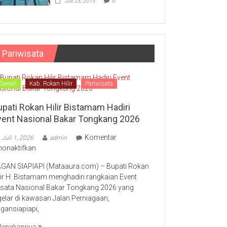
Juli 23, 2015
0
Pariwisata
Daerah
Kab. Rokan Hilir
Pariwisata
upati Rokan Hilir Bistamam Hadiri
vent Nasional Bakar Tongkang 2026
Komentar
Juli 1, 2026
admin
pada
nonaktifkan
Bupati
GAN SIAPIAPI (Mataaura.com) – Bupati Rokan
Rokan
lir H. Bistamam menghadiri rangkaian Event
Hilir
sata Nasional Bakar Tongkang 2026 yang
Bistamam
gelar di kawasan Jalan Perniagaan,
Hadiri
gansiapiapi,
Event
Nasional