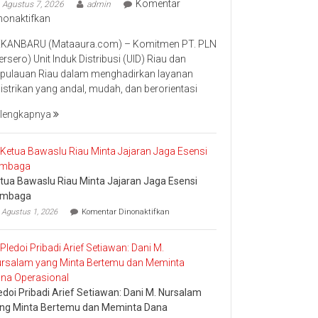
Komentar
Agustus 7, 2026
admin
pada
nonaktifkan
Perkuat
KANBARU (Mataaura.com) – Komitmen PT. PLN
Transformasi
ersero) Unit Induk Distribusi (UID) Riau dan
Layanan,
pulauan Riau dalam menghadirkan layanan
PLN
listrikan yang andal, mudah, dan berorientasi
UID
Riau
lengkapnya
Kepri
Raih
Penghargaan
Industry
tua Bawaslu Riau Minta Jajaran Jaga Esensi
Marketing
embaga
Champion
pada
2026
Agustus 1, 2026
Komentar Dinonaktifkan
Ketua
Bawaslu
Riau
Minta
Jajaran
Jaga
Esensi
edoi Pribadi Arief Setiawan: Dani M. Nursalam
Lembaga
ng Minta Bertemu dan Meminta Dana