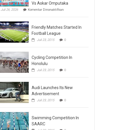
Vs Askar Omputaka
pada
Juli 26, 2026
Komentar Dinonaktifkan
Final
Omputaka
Cup
Friendly Matches Started In
VI
Pertemukan
Football League
Laskar
Juli 23, 2015
0
Omputaka
Vs
Askar
Omputaka
Cycling Competition In
Honolulu
Juli 23, 2015
0
Audi Launches Its New
Advertisement
Juli 23, 2015
0
Swimming Competition In
SAARC