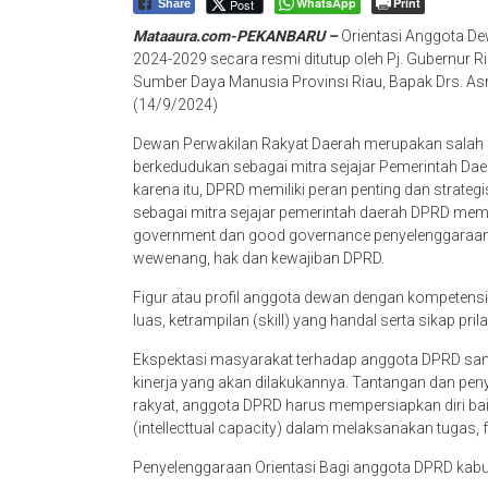
WhatsApp
Print
Post
Share
Mataaura.com-PEKANBARU –
Orientasi Anggota D
2024-2029 secara resmi ditutup oleh Pj. Gubernur 
Sumber Daya Manusia Provinsi Riau, Bapak Drs. Asriz
(14/9/2024)
Dewan Perwakilan Rakyat Daerah merupakan salah 
berkedudukan sebagai mitra sejajar Pemerintah Da
karena itu, DPRD memiliki peran penting dan strate
sebagai mitra sejajar pemerintah daerah DPRD mem
government dan good governance penyelenggaraan p
wewenang, hak dan kewajiban DPRD.
Figur atau profil anggota dewan dengan kompetensi
luas, ketrampilan (skill) yang handal serta sikap prila
Ekspektasi masyarakat terhadap anggota DPRD sang
kinerja yang akan dilakukannya. Tantangan dan pen
rakyat, anggota DPRD harus mempersiapkan diri baik
(intellecttual capacity) dalam melaksanakan tugas,
Penyelenggaraan Orientasi Bagi anggota DPRD kabupa