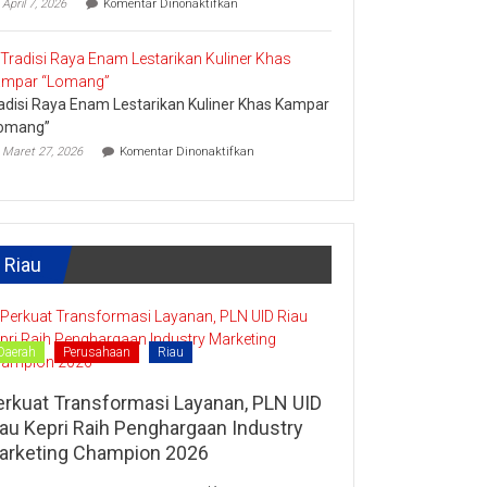
April 7, 2026
Komentar Dinonaktifkan
Lipat
Ini
Kain
Upaya
Disparbud
Kampar
Dorong
adisi Raya Enam Lestarikan Kuliner Khas Kampar
Masyarakat
Tingkatkan
omang”
Ekonomi
pada
Maret 27, 2026
Komentar Dinonaktifkan
Kreatif
Tradisi
Raya
Enam
Lestarikan
Kuliner
Khas
Riau
Kampar
“Lomang”
Daerah
Perusahaan
Riau
erkuat Transformasi Layanan, PLN UID
iau Kepri Raih Penghargaan Industry
arketing Champion 2026