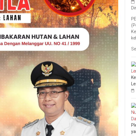
Di
PE
(P
Ke
ke
Se
Ke
L
Pl
ya