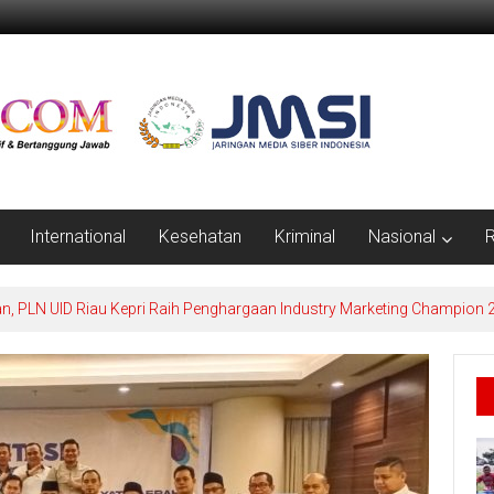
International
Kesehatan
Kriminal
Nasional
R
erlindungan Petani dan Nelayan, Ramli: Harus Jadi Perda Berdampak N