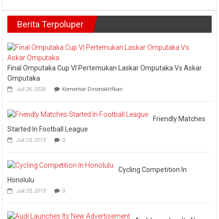
Inh
DPP
Diaj
Golkar
Awa
Berita Terpoluper
Hadiri
Pem
Reses
202
Anggota
DPRD
Kampar
Agus
Final Omputaka Cup VI Pertemukan Laskar Omputaka Vs Askar
Candra
Omputaka
pada
Juli 26, 2026
Komentar Dinonaktifkan
Final
Omputaka
Cup
VI
Friendly Matches
Pertemukan
Started In Football League
Laskar
Juli 23, 2015
0
Omputaka
Vs
Askar
Omputaka
Cycling Competition In
Honolulu
Juli 23, 2015
0