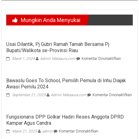
Mungkin Anda Menyukai
Usai Dilantik, Pj Gubri Ramah Tamah Bersama Pj
Bupati/Walikota se-Provinsi Riau
pada
Maret 1, 2024
Admin Mataaura.com
Komentar Dinonaktifkan
Usai
Dilantik,
Pj
Bawaslu Goes To School, Pemilih Pemula di Inhu Diajak
Gubri
Awasi Pemilu 2024
Ramah
Tamah
pad
September 21, 2023
Admin Mataaura.com
Komentar Dinonaktifkan
Bersama
Baw
Pj
Goe
Bupati/Wal
To
se-
Fungsionaris DPP Golkar Hadiri Reses Anggota DPRD
Scho
Provinsi
Kampar Agus Candra
Pemi
Riau
Pem
pada
Maret 21, 2023
admin
Komentar Dinonaktifkan
di
Fungsionaris