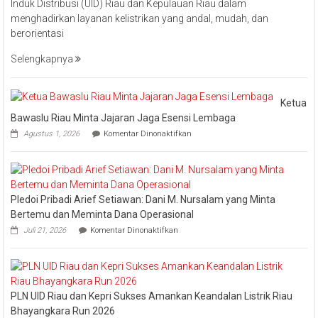
Induk Distribusi (UID) Riau dan Kepulauan Riau dalam
Layanan,
menghadirkan layanan kelistrikan yang andal, mudah, dan
PLN
berorientasi
UID
Riau
Selengkapnya
Kepri
Raih
Pengharga
Ketua
Industry
Bawaslu Riau Minta Jajaran Jaga Esensi Lembaga
Marketing
pada
Agustus 1, 2026
Komentar Dinonaktifkan
Champion
Ketua
Bawaslu
2026
Riau
Minta
Jajaran
Pledoi Pribadi Arief Setiawan: Dani M. Nursalam yang Minta
Jaga
Esensi
Bertemu dan Meminta Dana Operasional
Lembaga
pada
Juli 21, 2026
Komentar Dinonaktifkan
Pledoi
Pribadi
Arief
Setiawan:
Dani
PLN UID Riau dan Kepri Sukses Amankan Keandalan Listrik Riau
M.
Nursalam
Bhayangkara Run 2026
yang