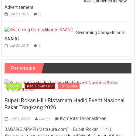
Audi Launches Its New
Advertisement
Juli 23, 2015
0
Swimming Competition In
SAARC
Juli 23, 2015
0
Pariwisata
Daerah
Kab. Rokan Hilir
Pariwisata
Bupati Rokan Hilir Bistamam Hadiri Event Nasional
Bakar Tongkang 2026
pada
Komentar Dinonaktifkan
Juli 1, 2026
admin
Bupati
BAGAN SIAPIAPI (Mataaura.com) – Bupati Rokan Hilir H.
Rokan
Bistamam menghadiri rangkaian Event Wisata Nasional Bakar