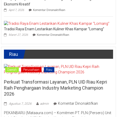
Festival
Ekonomi Kreatif
Kreatif
pada
April 7, 2026
Komentar Dinonaktifkan
Lipat
Ini
Kain
Upaya
Disparbud
Kampar
Tradisi Raya Enam Lestarikan Kuliner Khas Kampar “Lomang”
Dorong
pada
Masyarakat
Maret 27, 2026
Komentar Dinonaktifkan
Tradisi
Tingkatkan
Raya
Ekonomi
Enam
Kreatif
Lestarikan
Riau
Kuliner
Khas
Kampar
“Lomang”
Daerah
Perusahaan
Riau
Perkuat Transformasi Layanan, PLN UID Riau Kepri
Raih Penghargaan Industry Marketing Champion
2026
pada
Komentar Dinonaktifkan
Agustus 7, 2026
admin
Perkuat
PEKANBARU (Mataaura.com) – Komitmen PT. PLN (Persero) Unit
Transforma