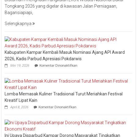
Hilir
Tongkang 2026 yang digelar di kawasan Jalan Perniagaan,
Bistamam
Bagansiapiapi,
Hadiri
Event
Selengkapnya
Nasional
Bakar
Tongkang
2026
Kabupaten Kampar Kembali Masuk Nominasi Ajang API Award
2026, Kadis Parbud Apresiasi Pokdarwis
pada
Mei 19, 2026
Komentar Dinonaktifkan
Kabupaten
Kampar
Kembali
Masuk
Nominasi
Lomba Memasak Kuliner Tradisional Turut Meriahkan Festival
Ajang
API
Kreatif Lipat Kain
Award
pada
April 8, 2026
Komentar Dinonaktifkan
2026,
Lomba
Kadis
Memasak
Parbud
Kuliner
Apresiasi
Tradisional
Pokdarwis
Turut
Ini Upaya Disparbud Kampar Dorong Masyarakat Tingkatkan
Meriahkan