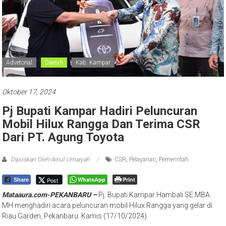
Advetorial
Daerah
Kab. Kampar
Oktober 17, 2024
Pj Bupati Kampar Hadiri Peluncuran
Mobil Hilux Rangga Dan Terima CSR
Dari PT. Agung Toyota
Diposkan Oleh:Ainul Umaiyah
CSR
,
Pelayanan
,
Pemerintah
WhatsApp
Print
Post
Share
Mataaura.com-PEKANBARU –
Pj. Bupati Kampar Hambali SE.MBA.
MH menghadiri acara peluncuran mobil Hilux Rangga yang gelar di
Riau Garden, Pekanbaru. Kamis (17/10/2024).