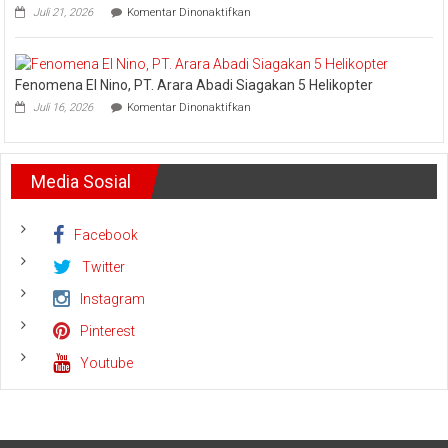
pada
Juli 21, 2026
Komentar Dinonaktifkan
Minta
PLN
Bertemu
UID
dan
Riau
Meminta
dan
Dana
Fenomena El Nino, PT. Arara Abadi Siagakan 5 Helikopter
Kepri
Operasional
pada
Sukses
Juli 16, 2026
Komentar Dinonaktifkan
Fenomena
Amankan
El
Keandalan
Nino,
Listrik
PT.
Riau
Media Sosial
Arara
Bhayangkara
Abadi
Run
Siagakan
2026
5
Facebook
Helikopter
Twitter
Instagram
Pinterest
Youtube