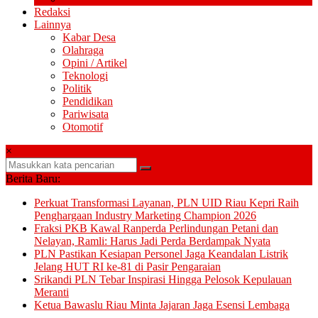
Redaksi
Lainnya
Kabar Desa
Olahraga
Opini / Artikel
Teknologi
Politik
Pendidikan
Pariwisata
Otomotif
×
Berita Baru:
Perkuat Transformasi Layanan, PLN UID Riau Kepri Raih
Penghargaan Industry Marketing Champion 2026
Fraksi PKB Kawal Ranperda Perlindungan Petani dan
Nelayan, Ramli: Harus Jadi Perda Berdampak Nyata
PLN Pastikan Kesiapan Personel Jaga Keandalan Listrik
Jelang HUT RI ke-81 di Pasir Pengaraian
Srikandi PLN Tebar Inspirasi Hingga Pelosok Kepulauan
Meranti
Ketua Bawaslu Riau Minta Jajaran Jaga Esensi Lembaga