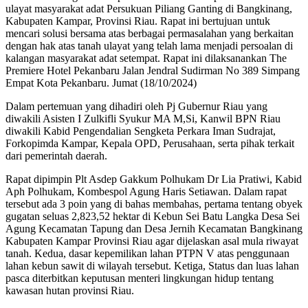
ulayat masyarakat adat Persukuan Piliang Ganting di Bangkinang,
Kabupaten Kampar, Provinsi Riau. Rapat ini bertujuan untuk
mencari solusi bersama atas berbagai permasalahan yang berkaitan
dengan hak atas tanah ulayat yang telah lama menjadi persoalan di
kalangan masyarakat adat setempat. Rapat ini dilaksanankan The
Premiere Hotel Pekanbaru Jalan Jendral Sudirman No 389 Simpang
Empat Kota Pekanbaru. Jumat (18/10/2024)
Dalam pertemuan yang dihadiri oleh Pj Gubernur Riau yang
diwakili Asisten I Zulkifli Syukur MA M,Si, Kanwil BPN Riau
diwakili Kabid Pengendalian Sengketa Perkara Iman Sudrajat,
Forkopimda Kampar, Kepala OPD, Perusahaan, serta pihak terkait
dari pemerintah daerah.
Rapat dipimpin Plt Asdep Gakkum Polhukam Dr Lia Pratiwi, Kabid
Aph Polhukam, Kombespol Agung Haris Setiawan. Dalam rapat
tersebut ada 3 poin yang di bahas membahas, pertama tentang obyek
gugatan seluas 2,823,52 hektar di Kebun Sei Batu Langka Desa Sei
Agung Kecamatan Tapung dan Desa Jernih Kecamatan Bangkinang
Kabupaten Kampar Provinsi Riau agar dijelaskan asal mula riwayat
tanah. Kedua, dasar kepemilikan lahan PTPN V atas penggunaan
lahan kebun sawit di wilayah tersebut. Ketiga, Status dan luas lahan
pasca diterbitkan keputusan menteri lingkungan hidup tentang
kawasan hutan provinsi Riau.