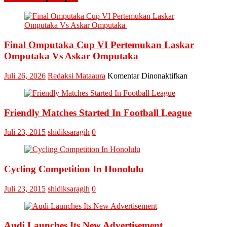
Kampar
Iib
Nursaleh
Balimau
Kasai
Final Omputaka Cup VI Pertemukan Laskar
di
Omputaka Vs Askar Omputaka
Kampung
Halamannya
pada
Juli 26, 2026
Redaksi Mataaura
Komentar Dinonaktifkan
Perhentian
Final
Raja
Omputaka
Cup
Friendly Matches Started In Football League
VI
Pertemukan
Laskar
Juli 23, 2015
shidiksaragih
0
Omputaka
Vs
Askar
Omputaka
Cycling Competition In Honolulu
Juli 23, 2015
shidiksaragih
0
Audi Launches Its New Advertisement