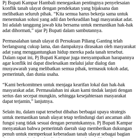
Pj Bupati Kampar Hambali menegaskan pentingnya penyelesaian
konflik tanah ulayat dengan pendekatan yang bijaksana dan
melibatkan seluruh pihak. “Kita semua harus bekerja sama untuk
menemukan solusi yang adil dan berkeadilan bagi masyarakat adat.
Ini adalah tanggung jawab kita bersama untuk memastikan hak-hak
adat dihormati,” ujar Pj Bupati dalam sambutannya.
Permasalahan tanah ulayat di Persukuan Piliang Ganting telah
berlangsung cukup lama, dan dampaknya dirasakan oleh masyarakat
adat yang menggantungkan hidup mereka pada tanah tersebut.
Dalam rapat ini, Pj Bupati Kampar juga menyampaikan harapannya
agar konflik ini dapat diselesaikan melalui jalur dialog dan
musyawarah yang melibatkan semua pihak, termasuk tokoh adat,
pemerintah, dan dunia usaha.
“Kami berkomitmen untuk menjaga kearifan lokal dan hak-hak
masyarakat adat. Permasalahan ini akan kami tindak lanjuti dengan
serius dan secepat mungkin, sehingga kesejahteraan masyarakat
dapat terjamin,” lanjutnya.
Selain itu, dalam rapat tersebut dibahas berbagai upaya strategis
untuk memastikan tanah ulayat tetap terlindungi dari ancaman alih
fungsi yang tidak sesuai dengan peruntukannya. Pj Bupati Kampar
menyatakan bahwa pemerintah daerah siap memberikan dukungan
penuh untuk memperkuat keberadaan tanah ulayat sebagai bagian