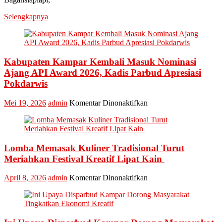
Hadiri
Event
Selengkapnya
Nasional
Bakar
Tongkang
2026
Kabupaten Kampar Kembali Masuk Nominasi
Ajang API Award 2026, Kadis Parbud Apresiasi
Pokdarwis
pada
Mei 19, 2026
admin
Komentar Dinonaktifkan
Kabupaten
Kampar
Kembali
Masuk
Lomba Memasak Kuliner Tradisional Turut
Nominasi
Ajang
Meriahkan Festival Kreatif Lipat Kain
API
Award
pada
April 8, 2026
admin
Komentar Dinonaktifkan
2026,
Lomba
Kadis
Memasak
Parbud
Kuliner
Apresiasi
Tradisional
Pokdarwis
Turut