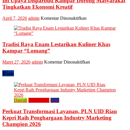
Ini Upaya Disparbud Kampar Dorong Masyarakat
Meriahkan
Tingkatkan Ekonomi Kreatif
Festival
Kreatif
pada
April 7, 2026
admin
Komentar Dinonaktifkan
Lipat
Ini
Kain
Upaya
Disparbud
Kampar
Tradisi Raya Enam Lestarikan Kuliner Khas
Dorong
Masyarakat
Kampar “Lomang”
Tingkatkan
Ekonomi
pada
Maret 27, 2026
admin
Komentar Dinonaktifkan
Kreatif
Tradisi
Raya
Riau
Enam
Lestarikan
Kuliner
Khas
Kampar
Daerah
Perusahaan
Riau
“Lomang”
Perkuat Transformasi Layanan, PLN UID Riau
Kepri Raih Penghargaan Industry Marketing
Champion 2026