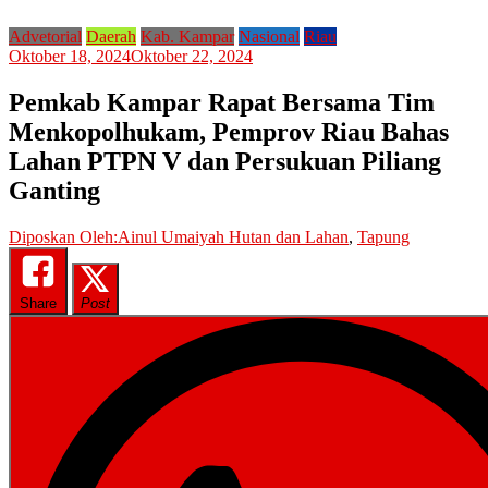
Advetorial
Daerah
Kab. Kampar
Nasional
Riau
Oktober 18, 2024
Oktober 22, 2024
Pemkab Kampar Rapat Bersama Tim
Menkopolhukam, Pemprov Riau Bahas
Lahan PTPN V dan Persukuan Piliang
Ganting
Diposkan Oleh:Ainul Umaiyah
Hutan dan Lahan
,
Tapung
Share
Post