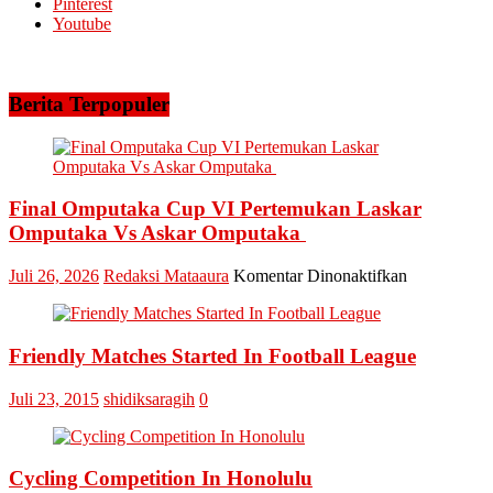
Pinterest
5
Youtube
Helikopter
Berita Terpopuler
Final Omputaka Cup VI Pertemukan Laskar
Omputaka Vs Askar Omputaka
pada
Juli 26, 2026
Redaksi Mataaura
Komentar Dinonaktifkan
Final
Omputaka
Cup
Friendly Matches Started In Football League
VI
Pertemukan
Laskar
Juli 23, 2015
shidiksaragih
0
Omputaka
Vs
Askar
Omputaka
Cycling Competition In Honolulu