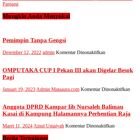
Panjang
Mungkin Anda Menyukai
Pemimpin Tanpa Gengsi
pada
Desember 12, 2022
admin
Komentar Dinonaktifkan
Pemimpin
Tanpa
Gengsi
OMPUTAKA CUP I Pekan III akan Digelar Besok
Pagi
pada
Januari 19, 2023
Admin Mataaura.com
Komentar Dinonaktifkan
OM
CUP
I
Anggota DPRD Kampar Iib Nursaleh Balimau
Peka
Kasai di Kampung Halamannya Perhentian Raja
III
akan
pada
Maret 11, 2024
Ainul Umaiyah
Komentar Dinonaktifkan
Dige
Anggota
Beso
DPRD
Berita Terpoluper
Pagi