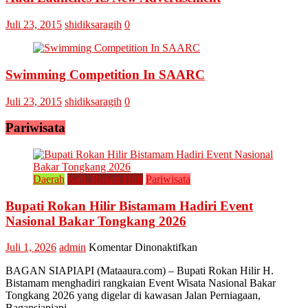
Juli 23, 2015
shidiksaragih
0
Swimming Competition In SAARC
Juli 23, 2015
shidiksaragih
0
Pariwisata
Daerah
Kab. Rokan Hilir
Pariwisata
Bupati Rokan Hilir Bistamam Hadiri Event
Nasional Bakar Tongkang 2026
pada
Juli 1, 2026
admin
Komentar Dinonaktifkan
Bupati
BAGAN SIAPIAPI (Mataaura.com) – Bupati Rokan Hilir H.
Rokan
Bistamam menghadiri rangkaian Event Wisata Nasional Bakar
Hilir
Tongkang 2026 yang digelar di kawasan Jalan Perniagaan,
Bistamam
Bagansiapiapi,