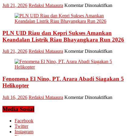
pada
Juli 21, 2026
Redaksi Mataaura
Komentar Dinonaktifkan
Pledoi
Pribadi
Arief
Setiawan:
PLN UID Riau dan Kepri Sukses Amankan
Dani
M.
Keandalan Listrik Riau Bhayangkara Run 2026
Nursalam
yang
pada
Juli 21, 2026
Redaksi Mataaura
Komentar Dinonaktifkan
Minta
PLN
Bertemu
UID
dan
Riau
Meminta
dan
Dana
Fenomena El Nino, PT. Arara Abadi Siagakan 5
Kepri
Operasional
Sukses
Helikopter
Amankan
Keandalan
pada
Juli 16, 2026
Redaksi Mataaura
Komentar Dinonaktifkan
Listrik
Fenomena
Riau
El
Media Sosial
Bhayangkar
Nino,
Run
PT.
Facebook
2026
Arara
Twitter
Abadi
Instagram
Siagakan