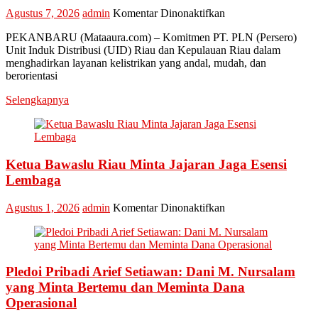
pada
Agustus 7, 2026
admin
Komentar Dinonaktifkan
Perkuat
PEKANBARU (Mataaura.com) – Komitmen PT. PLN (Persero)
Transformasi
Unit Induk Distribusi (UID) Riau dan Kepulauan Riau dalam
Layanan,
menghadirkan layanan kelistrikan yang andal, mudah, dan
PLN
berorientasi
UID
Riau
Selengkapnya
Kepri
Raih
Penghargaan
Industry
Marketing
Ketua Bawaslu Riau Minta Jajaran Jaga Esensi
Champion
Lembaga
2026
pada
Agustus 1, 2026
admin
Komentar Dinonaktifkan
Ketua
Bawaslu
Riau
Minta
Pledoi Pribadi Arief Setiawan: Dani M. Nursalam
Jajaran
Jaga
yang Minta Bertemu dan Meminta Dana
Esensi
Operasional
Lembaga