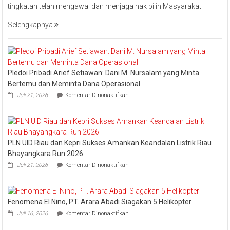
tingkatan telah mengawal dan menjaga hak pilih Masyarakat
Minta
Jajaran
Selengkapnya
Jaga
Esensi
Lembaga
Pledoi Pribadi Arief Setiawan: Dani M. Nursalam yang Minta
Bertemu dan Meminta Dana Operasional
pada
Juli 21, 2026
Komentar Dinonaktifkan
Pledoi
Pribadi
Arief
Setiawan:
Dani
PLN UID Riau dan Kepri Sukses Amankan Keandalan Listrik Riau
M.
Nursalam
Bhayangkara Run 2026
yang
pada
Juli 21, 2026
Komentar Dinonaktifkan
Minta
PLN
Bertemu
UID
dan
Riau
Meminta
dan
Dana
Fenomena El Nino, PT. Arara Abadi Siagakan 5 Helikopter
Kepri
Operasional
pada
Sukses
Juli 16, 2026
Komentar Dinonaktifkan
Fenomena
Amankan
El
Keandalan