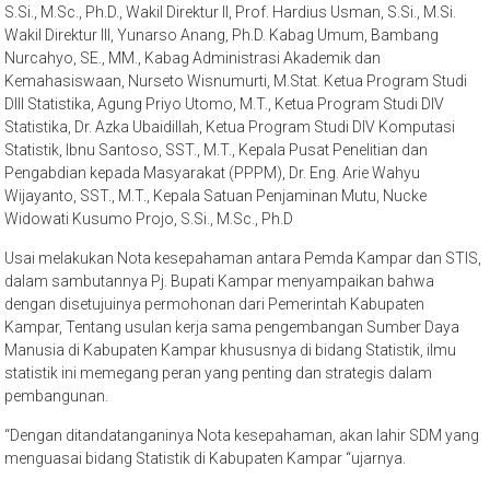
S.Si., M.Sc., Ph.D., Wakil Direktur II, Prof. Hardius Usman, S.Si., M.Si.
Wakil Direktur III, Yunarso Anang, Ph.D. Kabag Umum, Bambang
Nurcahyo, SE., MM., Kabag Administrasi Akademik dan
Kemahasiswaan, Nurseto Wisnumurti, M.Stat. Ketua Program Studi
DIII Statistika, Agung Priyo Utomo, M.T., Ketua Program Studi DIV
Statistika, Dr. Azka Ubaidillah, Ketua Program Studi DIV Komputasi
Statistik, Ibnu Santoso, SST., M.T., Kepala Pusat Penelitian dan
Pengabdian kepada Masyarakat (PPPM), Dr. Eng. Arie Wahyu
Wijayanto, SST., M.T., Kepala Satuan Penjaminan Mutu, Nucke
Widowati Kusumo Projo, S.Si., M.Sc., Ph.D
Usai melakukan Nota kesepahaman antara Pemda Kampar dan STIS,
dalam sambutannya Pj. Bupati Kampar menyampaikan bahwa
dengan disetujuinya permohonan dari Pemerintah Kabupaten
Kampar, Tentang usulan kerja sama pengembangan Sumber Daya
Manusia di Kabupaten Kampar khususnya di bidang Statistik, ilmu
statistik ini memegang peran yang penting dan strategis dalam
pembangunan.
“Dengan ditandatanganinya Nota kesepahaman, akan lahir SDM yang
menguasai bidang Statistik di Kabupaten Kampar “ujarnya.