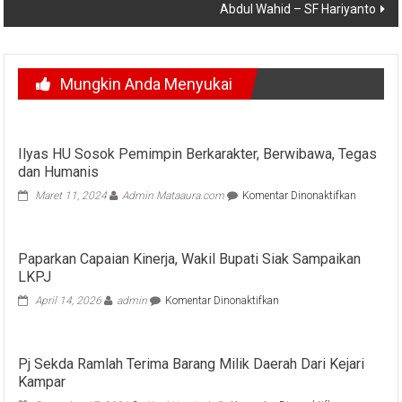
Abdul Wahid – SF Hariyanto
Mungkin Anda Menyukai
Ilyas HU Sosok Pemimpin Berkarakter, Berwibawa, Tegas
dan Humanis
pada
Maret 11, 2024
Admin Mataaura.com
Komentar Dinonaktifkan
Ilyas
HU
Sosok
Paparkan Capaian Kinerja, Wakil Bupati Siak Sampaikan
Pemimpi
LKPJ
Berkarakte
Berwibaw
pada
April 14, 2026
admin
Komentar Dinonaktifkan
Tegas
Paparkan
dan
Capaian
Humanis
Kinerja,
Pj Sekda Ramlah Terima Barang Milik Daerah Dari Kejari
Wakil
Kampar
Bupati
Siak