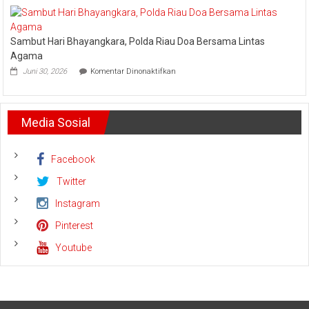
Nino,
Listrik
PT.
Riau
Arara
Bhayangkara
Sambut Hari Bhayangkara, Polda Riau Doa Bersama Lintas
Abadi
Run
Siagakan
2026
Agama
5
pada
Juni 30, 2026
Komentar Dinonaktifkan
Helikopter
Sambut
Hari
Bhayangkara,
Polda
Media Sosial
Riau
Doa
Bersama
Lintas
Facebook
Agama
Twitter
Instagram
Pinterest
Youtube