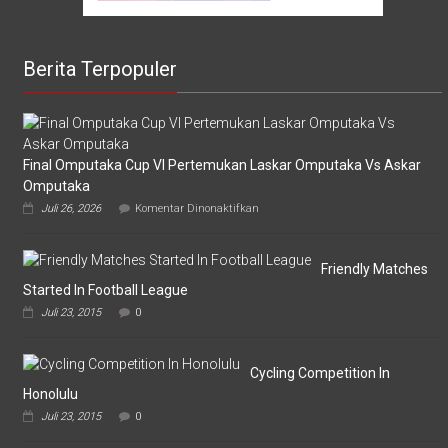
Berita Terpopuler
Final Omputaka Cup VI Pertemukan Laskar Omputaka Vs Askar
Omputaka
pada
Juli 26, 2026
Komentar Dinonaktifkan
Final
Omputaka
Cup
VI
Friendly Matches
Pertemukan
Started In Football League
Laskar
Juli 23, 2015
0
Omputaka
Vs
Askar
Omputaka
Cycling Competition In
Honolulu
Juli 23, 2015
0