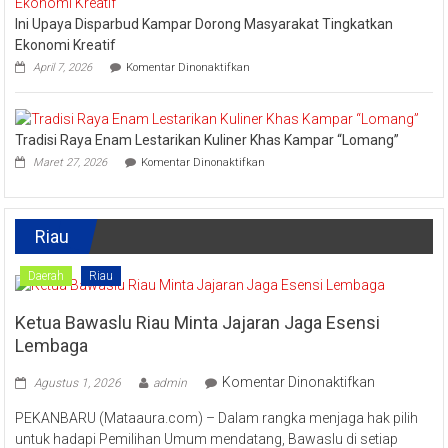
Turut
Ini Upaya Disparbud Kampar Dorong Masyarakat Tingkatkan
Meriahkan
Festival
Ekonomi Kreatif
Kreatif
pada
April 7, 2026
Komentar Dinonaktifkan
Lipat
Ini
Kain
Upaya
Disparbud
Kampar
Tradisi Raya Enam Lestarikan Kuliner Khas Kampar “Lomang”
Dorong
pada
Masyarakat
Maret 27, 2026
Komentar Dinonaktifkan
Tradisi
Tingkatkan
Raya
Ekonomi
Enam
Kreatif
Lestarikan
Riau
Kuliner
Khas
Kampar
Daerah
Riau
“Lomang”
Ketua Bawaslu Riau Minta Jajaran Jaga Esensi
Lembaga
pada
Komentar Dinonaktifkan
Agustus 1, 2026
admin
Ketua
PEKANBARU (Mataaura.com) – Dalam rangka menjaga hak pilih
Bawaslu
untuk hadapi Pemilihan Umum mendatang, Bawaslu di setiap
Riau