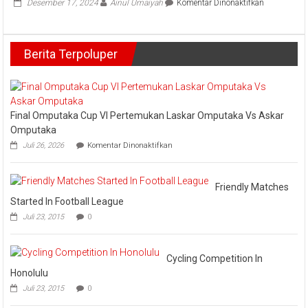
pada
Desember 17, 2024
Ainul Umaiyah
Komentar Dinonaktifkan
Sampaikan
Pj
LKPJ
Sekda
Ramlah
Berita Terpoluper
Terima
Barang
Milik
Daerah
Dari
Kejari
Final Omputaka Cup VI Pertemukan Laskar Omputaka Vs Askar
Kampar
Omputaka
pada
Juli 26, 2026
Komentar Dinonaktifkan
Final
Omputaka
Cup
VI
Friendly Matches
Pertemukan
Started In Football League
Laskar
Juli 23, 2015
0
Omputaka
Vs
Askar
Omputaka
Cycling Competition In
Honolulu
Juli 23, 2015
0