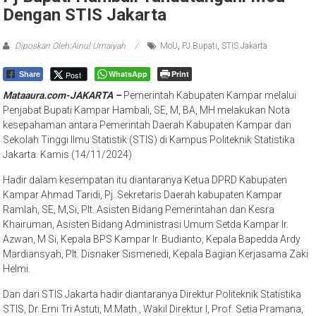
Dengan STIS Jakarta
Diposkan Oleh:Ainul Umaiyah
MoU
,
PJ Bupati
,
STIS Jakarta
WhatsApp
Print
Post
Share
Mataaura.com-JAKARTA –
Pemerintah Kabupaten Kampar melalui
Penjabat Bupati Kampar Hambali, SE, M, BA, MH melakukan Nota
kesepahaman antara Pemerintah Daerah Kabupaten Kampar dan
Sekolah Tinggi Ilmu Statistik (STIS) di Kampus Politeknik Statistika
Jakarta. Kamis (14/11/2024)
Hadir dalam kesempatan itu diantaranya Ketua DPRD Kabupaten
Kampar Ahmad Taridi, Pj. Sekretaris Daerah kabupaten Kampar
Ramlah, SE, M,Si, Plt. Asisten Bidang Pemerintahan dan Kesra
Khairuman, Asisten Bidang Administrasi Umum Setda Kampar Ir.
Azwan, M Si, Kepala BPS Kampar Ir. Budianto, Kepala Bapedda Ardy
Mardiansyah, Plt. Disnaker Sismenedi, Kepala Bagian Kerjasama Zaki
Helmi.
Dan dari STIS Jakarta hadir diantaranya Direktur Politeknik Statistika
STIS, Dr. Erni Tri Astuti, M.Math., Wakil Direktur I, Prof. Setia Pramana,