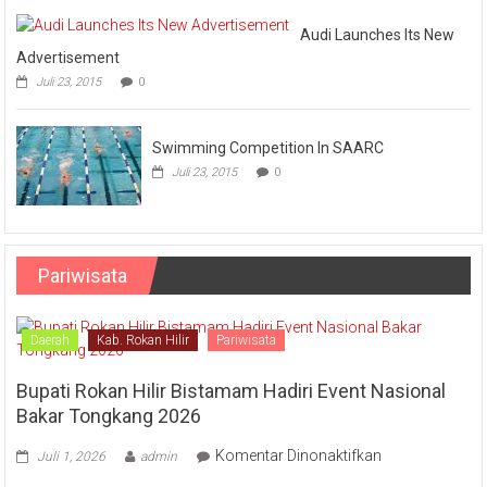
Audi Launches Its New
Advertisement
Juli 23, 2015
0
Swimming Competition In SAARC
Juli 23, 2015
0
Pariwisata
Daerah
Kab. Rokan Hilir
Pariwisata
Bupati Rokan Hilir Bistamam Hadiri Event Nasional
Bakar Tongkang 2026
pada
Komentar Dinonaktifkan
Juli 1, 2026
admin
Bupati