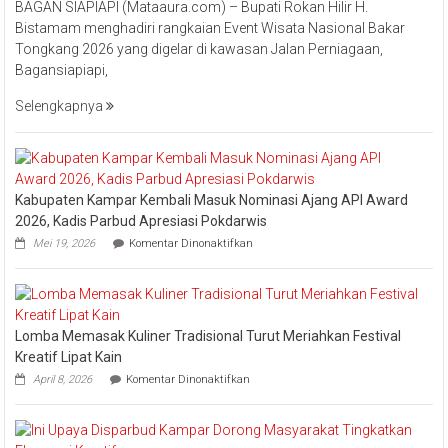
BAGAN SIAPIAPI (Mataaura.com) – Bupati Rokan Hilir H.
Rokan
Bistamam menghadiri rangkaian Event Wisata Nasional Bakar
Hilir
Tongkang 2026 yang digelar di kawasan Jalan Perniagaan,
Bistamam
Bagansiapiapi,
Hadiri
Event
Selengkapnya
Nasional
Bakar
Tongkang
2026
Kabupaten Kampar Kembali Masuk Nominasi Ajang API Award
2026, Kadis Parbud Apresiasi Pokdarwis
pada
Mei 19, 2026
Komentar Dinonaktifkan
Kabupaten
Kampar
Kembali
Masuk
Nominasi
Lomba Memasak Kuliner Tradisional Turut Meriahkan Festival
Ajang
API
Kreatif Lipat Kain
Award
pada
April 8, 2026
Komentar Dinonaktifkan
2026,
Lomba
Kadis
Memasak
Parbud
Kuliner
Apresiasi
Tradisional
Pokdarwis