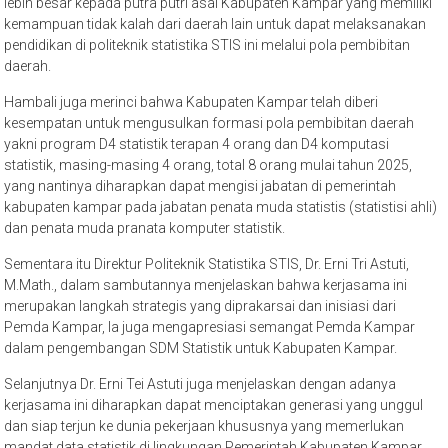
lebih besar kepada putra putri asal Kabupaten Kampar yang memiliki
kemampuan tidak kalah dari daerah lain untuk dapat melaksanakan
pendidikan di politeknik statistika STIS ini melalui pola pembibitan
daerah.
Hambali juga merinci bahwa Kabupaten Kampar telah diberi
kesempatan untuk mengusulkan formasi pola pembibitan daerah
yakni program D4 statistik terapan 4 orang dan D4 komputasi
statistik, masing-masing 4 orang, total 8 orang mulai tahun 2025,
yang nantinya diharapkan dapat mengisi jabatan di pemerintah
kabupaten kampar pada jabatan penata muda statistis (statistisi ahli)
dan penata muda pranata komputer statistik.
Sementara itu Direktur Politeknik Statistika STIS, Dr. Erni Tri Astuti,
M.Math., dalam sambutannya menjelaskan bahwa kerjasama ini
merupakan langkah strategis yang diprakarsai dan inisiasi dari
Pemda Kampar, Ia juga mengapresiasi semangat Pemda Kampar
dalam pengembangan SDM Statistik untuk Kabupaten Kampar.
Selanjutnya Dr. Erni Tei Astuti juga menjelaskan dengan adanya
kerjasama ini diharapkan dapat menciptakan generasi yang unggul
dan siap terjun ke dunia pekerjaan khususnya yang memerlukan
mandat data statistik di lingkungan Pemerintah Kabupaten Kampar.